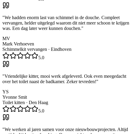
"
We hadden enorm last van schimmel in de douche. Compleet
vervangen, helder uitgelegd waarom dit niet meer schoon te krijgen
was. Een dag later weer kunnen douchen.
"
MV
Mark Verhoeven
Schimmelkit vervangen
·
Eindhoven
5.0
"
Vriendelijke kitter, mooi werk afgeleverd. Ook even meegedacht
over het toilet naast de badkamer. Zeker tevreden!
"
YS
Yvonne Smit
Toilet kitten
·
Den Haag
5.0
"
We werken al jaren samen voor onze nieuwbouwprojecten. Altijd