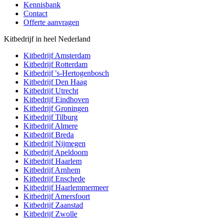
Kennisbank
Contact
Offerte aanvragen
Kitbedrijf in heel Nederland
Kitbedrijf
Amsterdam
Kitbedrijf
Rotterdam
Kitbedrijf
's-Hertogenbosch
Kitbedrijf
Den Haag
Kitbedrijf
Utrecht
Kitbedrijf
Eindhoven
Kitbedrijf
Groningen
Kitbedrijf
Tilburg
Kitbedrijf
Almere
Kitbedrijf
Breda
Kitbedrijf
Nijmegen
Kitbedrijf
Apeldoorn
Kitbedrijf
Haarlem
Kitbedrijf
Arnhem
Kitbedrijf
Enschede
Kitbedrijf
Haarlemmermeer
Kitbedrijf
Amersfoort
Kitbedrijf
Zaanstad
Kitbedrijf
Zwolle