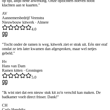
op tijd, altijd nette afwerking. Onze opzichters hoeven nooit
klachten aan te kaarten.
"
AV
Aannemersbedrijf Veenstra
Nieuwbouw kitwerk
·
Almere
4.0
"
Tocht onder de ramen is weg, kitwerk ziet er strak uit. Eén ster eraf
omdat ze iets later kwamen dan afgesproken, maar wel netjes
gebeld.
"
Hv
Hans van Dam
Ramen kitten
·
Groningen
5.0
"
Ik wist niet dat een nieuw stuk kit zo'n verschil kan maken. De
badkamer voelt direct frisser. Dank!
"
CH
Carla Hendriks