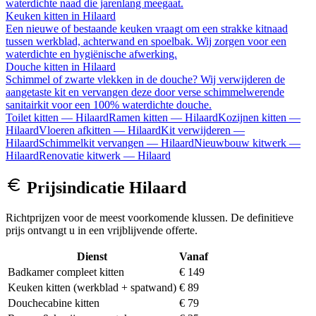
waterdichte naad die jarenlang meegaat.
Keuken kitten
in
Hilaard
Een nieuwe of bestaande keuken vraagt om een strakke kitnaad
tussen werkblad, achterwand en spoelbak. Wij zorgen voor een
waterdichte en hygiënische afwerking.
Douche kitten
in
Hilaard
Schimmel of zwarte vlekken in de douche? Wij verwijderen de
aangetaste kit en vervangen deze door verse schimmelwerende
sanitairkit voor een 100% waterdichte douche.
Toilet kitten
—
Hilaard
Ramen kitten
—
Hilaard
Kozijnen kitten
—
Hilaard
Vloeren afkitten
—
Hilaard
Kit verwijderen
—
Hilaard
Schimmelkit vervangen
—
Hilaard
Nieuwbouw kitwerk
—
Hilaard
Renovatie kitwerk
—
Hilaard
Prijsindicatie
Hilaard
Richtprijzen voor de meest voorkomende klussen. De definitieve
prijs ontvangt u in een vrijblijvende offerte.
Dienst
Vanaf
Badkamer compleet kitten
€ 149
Keuken kitten (werkblad + spatwand)
€ 89
Douchecabine kitten
€ 79