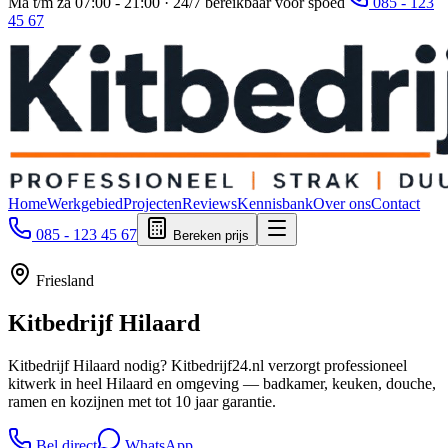
Ma t/m za 07:00 - 21:00 · 24/7 bereikbaar voor spoed
085 - 123
45 67
Home
Werkgebied
Projecten
Reviews
Kennisbank
Over ons
Contact
085 - 123 45 67
Bereken prijs
Friesland
Kitbedrijf
Hilaard
Kitbedrijf Hilaard nodig? Kitbedrijf24.nl verzorgt professioneel
kitwerk in heel Hilaard en omgeving — badkamer, keuken, douche,
ramen en kozijnen met tot 10 jaar garantie.
Bel direct
WhatsApp