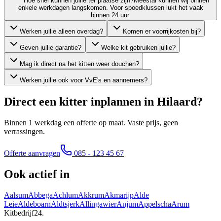
Hoe snel kunnen jullie ter plaatse zijn?
Meestal kunnen wij binnen
enkele werkdagen langskomen. Voor spoedklussen lukt het vaak
binnen 24 uur.
Werken jullie alleen overdag?
Komen er voorrijkosten bij?
Geven jullie garantie?
Welke kit gebruiken jullie?
Mag ik direct na het kitten weer douchen?
Werken jullie ook voor VvE's en aannemers?
Direct een kitter inplannen in
Hilaard
?
Binnen 1 werkdag een offerte op maat. Vaste prijs, geen
verrassingen.
Offerte aanvragen
085 - 123 45 67
Ook actief in
Aalsum
Abbega
Achlum
Akkrum
Akmarijp
Alde
Leie
Aldeboarn
Aldtsjerk
Allingawier
Anjum
Appelscha
Arum
Kitbedrijf24
.