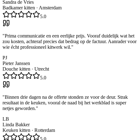
Sandra de Vries
Badkamer kitten
·
Amsterdam
5.0
"
Prima communicatie en een eerlijke prijs. Vooraf duidelijk wat het
zou kosten, achteraf precies dat bedrag op de factuur. Aanrader voor
wie écht professioneel kitwerk wil.
"
PJ
Pieter Janssen
Douche kitten
·
Utrecht
5.0
"
Binnen drie dagen na de offerte stonden ze voor de deur. Strak
resultaat in de keuken, vooral de naad bij het werkblad is super
netjes geworden.
"
LB
Linda Bakker
Keuken kitten
·
Rotterdam
5.0