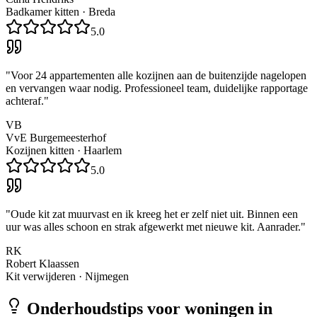
Badkamer kitten
·
Breda
5.0
"
Voor 24 appartementen alle kozijnen aan de buitenzijde nagelopen
en vervangen waar nodig. Professioneel team, duidelijke rapportage
achteraf.
"
VB
VvE Burgemeesterhof
Kozijnen kitten
·
Haarlem
5.0
"
Oude kit zat muurvast en ik kreeg het er zelf niet uit. Binnen een
uur was alles schoon en strak afgewerkt met nieuwe kit. Aanrader.
"
RK
Robert Klaassen
Kit verwijderen
·
Nijmegen
Onderhoudstips voor woningen in