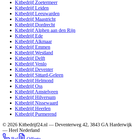
Kitbedrijf
Zoetermeer
Kitbedrijf
Leiden
Kitbedrijf
Leeuwarden
Kitbedrijf
Maastricht
Kitbedrijf
Dordrecht
Kitbedrijf
Alphen aan den Rijn
Kitbedrijf
Ede
Kitbedrijf
Alkmaar
Kitbedrijf
Emmen
Kitbedrijf
Westland
Kitbedrijf
Delft
Kitbedrijf
Venlo
Kitbedrijf
Deventer
Kitbedrijf
Sittard-Geleen
Kitbedrijf
Helmond
Kitbedrijf
Oss
Kitbedrijf
Amstelveen
Kitbedrijf
Hilversum
Kitbedrijf
Nissewaard
Kitbedrijf
Heerlen
Kitbedrijf
Purmerend
©
2026
Kitbedrijf24.nl
—
Deventerweg 42
,
3843 GA
Harderwijk
—
Heel Nederland
Bel
Offerte