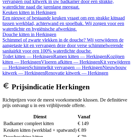
vervangen oud kitwerk in uw badkamer door een strakke,
waterdichte naad die jarenlang meegaat.
Keuken kitten
in
Herkingen
Een nieuwe of bestaande keuken vraagt om een strakke kitnaad
tussen werkblad, achterwand en spoelbak. Wij zorgen voor een
waterdichte en hygiënische afwerking.
Douche kitten
in
Herkingen
Schimmel of zwarte vlekken in de douche? Wij verwijderen de
aangetaste kit en vervangen deze door verse schimmelwerende
sanitairkit voor een 100% waterdichte douche.
Toilet kitten
—
Herkingen
Ramen kitten
—
Herkingen
Kozijnen
kitten
—
Herkingen
Vloeren afkitten
—
Herkingen
Kit verwijderen
—
Herkingen
Schimmelkit vervangen
—
Herkingen
Nieuwbouw
kitwerk
—
Herkingen
Renovatie kitwerk
—
Herkingen
Prijsindicatie
Herkingen
Richtprijzen voor de meest voorkomende klussen. De definitieve
prijs ontvangt u in een vrijblijvende offerte.
Dienst
Vanaf
Badkamer compleet kitten
€ 149
Keuken kitten (werkblad + spatwand)
€ 89
Douchecabine kitten
€ 79