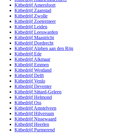
Kitbedrijf
Amersfoort
Kitbedrijf
Zaanstad
Kitbedrijf
Zwolle
Kitbedrijf
Zoetermeer
Kitbedrijf
Leiden
Kitbedrijf
Leeuwarden
Kitbedrijf
Maastricht
Kitbedrijf
Dordrecht
Kitbedrijf
Alphen aan den Rijn
Kitbedrijf
Ede
Kitbedrijf
Alkmaar
Kitbedrijf
Emmen
Kitbedrijf
Westland
Kitbedrijf
Delft
Kitbedrijf
Venlo
Kitbedrijf
Deventer
Kitbedrijf
Sittard-Geleen
Kitbedrijf
Helmond
Kitbedrijf
Oss
Kitbedrijf
Amstelveen
Kitbedrijf
Hilversum
Kitbedrijf
Nissewaard
Kitbedrijf
Heerlen
Kitbedrijf
Purmerend