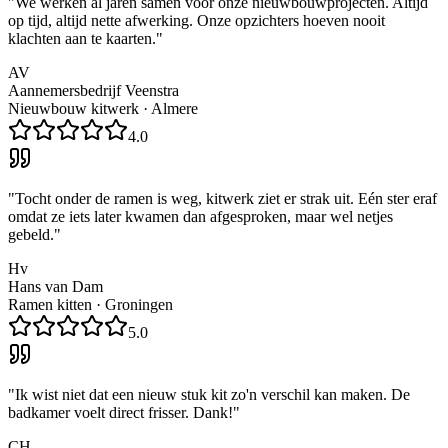
"
We werken al jaren samen voor onze nieuwbouwprojecten. Altijd
op tijd, altijd nette afwerking. Onze opzichters hoeven nooit
klachten aan te kaarten.
"
AV
Aannemersbedrijf Veenstra
Nieuwbouw kitwerk
·
Almere
4.0
"
Tocht onder de ramen is weg, kitwerk ziet er strak uit. Eén ster eraf
omdat ze iets later kwamen dan afgesproken, maar wel netjes
gebeld.
"
Hv
Hans van Dam
Ramen kitten
·
Groningen
5.0
"
Ik wist niet dat een nieuw stuk kit zo'n verschil kan maken. De
badkamer voelt direct frisser. Dank!
"
CH