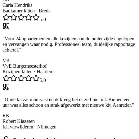
Carla Hendriks
Badkamer kitten
·
Breda
5.0
"
Voor 24 appartementen alle kozijnen aan de buitenzijde nagelopen
en vervangen waar nodig. Professioneel team, duidelijke rapportage
achteraf.
"
VB
VvE Burgemeesterhof
Kozijnen kitten
·
Haarlem
5.0
"
Oude kit zat muurvast en ik kreeg het er zelf niet uit. Binnen een
uur was alles schoon en strak afgewerkt met nieuwe kit. Aanrader.
"
RK
Robert Klaassen
Kit verwijderen
·
Nijmegen