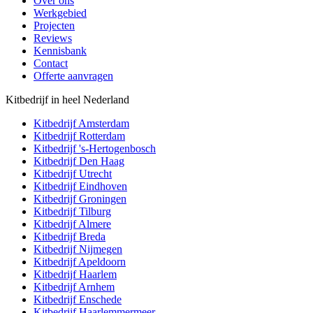
Over ons
Werkgebied
Projecten
Reviews
Kennisbank
Contact
Offerte aanvragen
Kitbedrijf in heel Nederland
Kitbedrijf
Amsterdam
Kitbedrijf
Rotterdam
Kitbedrijf
's-Hertogenbosch
Kitbedrijf
Den Haag
Kitbedrijf
Utrecht
Kitbedrijf
Eindhoven
Kitbedrijf
Groningen
Kitbedrijf
Tilburg
Kitbedrijf
Almere
Kitbedrijf
Breda
Kitbedrijf
Nijmegen
Kitbedrijf
Apeldoorn
Kitbedrijf
Haarlem
Kitbedrijf
Arnhem
Kitbedrijf
Enschede
Kitbedrijf
Haarlemmermeer