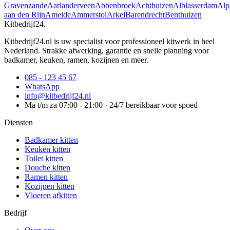
Gravenzande
Aarlanderveen
Abbenbroek
Achthuizen
Alblasserdam
Alp
aan den Rijn
Ameide
Ammerstol
Arkel
Barendrecht
Benthuizen
Kitbedrijf24
.
Kitbedrijf24.nl is uw specialist voor professioneel kitwerk in heel
Nederland. Strakke afwerking, garantie en snelle planning voor
badkamer, keuken, ramen, kozijnen en meer.
085 - 123 45 67
WhatsApp
info@kitbedrijf24.nl
Ma t/m za 07:00 - 21:00 · 24/7 bereikbaar voor spoed
Diensten
Badkamer kitten
Keuken kitten
Toilet kitten
Douche kitten
Ramen kitten
Kozijnen kitten
Vloeren afkitten
Bedrijf