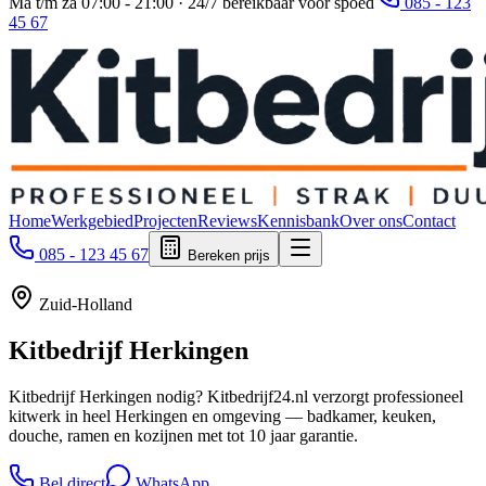
Ma t/m za 07:00 - 21:00 · 24/7 bereikbaar voor spoed
085 - 123
45 67
Home
Werkgebied
Projecten
Reviews
Kennisbank
Over ons
Contact
085 - 123 45 67
Bereken prijs
Zuid-Holland
Kitbedrijf
Herkingen
Kitbedrijf Herkingen nodig? Kitbedrijf24.nl verzorgt professioneel
kitwerk in heel Herkingen en omgeving — badkamer, keuken,
douche, ramen en kozijnen met tot 10 jaar garantie.
Bel direct
WhatsApp