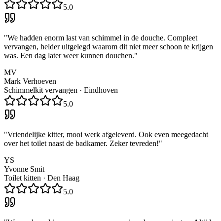
5.0
"
We hadden enorm last van schimmel in de douche. Compleet
vervangen, helder uitgelegd waarom dit niet meer schoon te krijgen
was. Een dag later weer kunnen douchen.
"
MV
Mark Verhoeven
Schimmelkit vervangen
·
Eindhoven
5.0
"
Vriendelijke kitter, mooi werk afgeleverd. Ook even meegedacht
over het toilet naast de badkamer. Zeker tevreden!
"
YS
Yvonne Smit
Toilet kitten
·
Den Haag
5.0