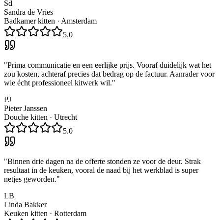
Sd
Sandra de Vries
Badkamer kitten
·
Amsterdam
5.0
"
Prima communicatie en een eerlijke prijs. Vooraf duidelijk wat het
zou kosten, achteraf precies dat bedrag op de factuur. Aanrader voor
wie écht professioneel kitwerk wil.
"
PJ
Pieter Janssen
Douche kitten
·
Utrecht
5.0
"
Binnen drie dagen na de offerte stonden ze voor de deur. Strak
resultaat in de keuken, vooral de naad bij het werkblad is super
netjes geworden.
"
LB
Linda Bakker
Keuken kitten
·
Rotterdam