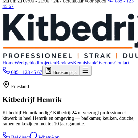
Ma t/m za 07:00 - 21:00 · 24/7 bereikbaar voor spoed
085 - 123
45 67
Home
Werkgebied
Projecten
Reviews
Kennisbank
Over ons
Contact
085 - 123 45 67
Bereken prijs
Friesland
Kitbedrijf
Hemrik
Kitbedrijf Hemrik nodig? Kitbedrijf24.nl verzorgt professioneel
kitwerk in heel Hemrik en omgeving — badkamer, keuken, douche,
ramen en kozijnen met tot 10 jaar garantie.
Bel direct
WhatsApp