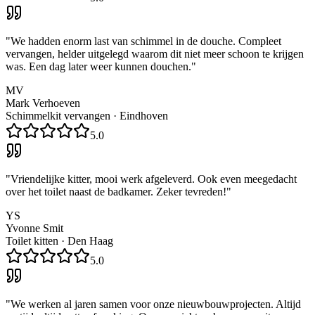
"
We hadden enorm last van schimmel in de douche. Compleet
vervangen, helder uitgelegd waarom dit niet meer schoon te krijgen
was. Een dag later weer kunnen douchen.
"
MV
Mark Verhoeven
Schimmelkit vervangen
·
Eindhoven
5.0
"
Vriendelijke kitter, mooi werk afgeleverd. Ook even meegedacht
over het toilet naast de badkamer. Zeker tevreden!
"
YS
Yvonne Smit
Toilet kitten
·
Den Haag
5.0
"
We werken al jaren samen voor onze nieuwbouwprojecten. Altijd