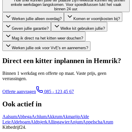
Hoe snel kunnen jullie ter plaatse zijn?
Meestal kunnen wij binnen
enkele werkdagen langskomen. Voor spoedklussen lukt het vaak
binnen 24 uur.
Werken jullie alleen overdag?
Komen er voorrijkosten bij?
Geven jullie garantie?
Welke kit gebruiken jullie?
Mag ik direct na het kitten weer douchen?
Werken jullie ook voor VvE's en aannemers?
Direct een kitter inplannen in
Hemrik
?
Binnen 1 werkdag een offerte op maat. Vaste prijs, geen
verrassingen.
Offerte aanvragen
085 - 123 45 67
Ook actief in
Aalsum
Abbega
Achlum
Akkrum
Akmarijp
Alde
Leie
Aldeboarn
Aldtsjerk
Allingawier
Anjum
Appelscha
Arum
Kitbedrijf24
.