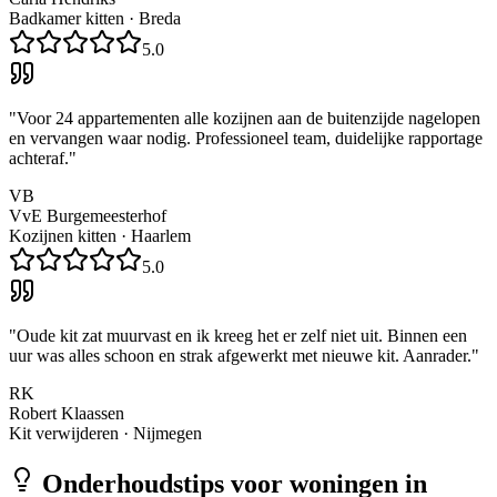
Badkamer kitten
·
Breda
5.0
"
Voor 24 appartementen alle kozijnen aan de buitenzijde nagelopen
en vervangen waar nodig. Professioneel team, duidelijke rapportage
achteraf.
"
VB
VvE Burgemeesterhof
Kozijnen kitten
·
Haarlem
5.0
"
Oude kit zat muurvast en ik kreeg het er zelf niet uit. Binnen een
uur was alles schoon en strak afgewerkt met nieuwe kit. Aanrader.
"
RK
Robert Klaassen
Kit verwijderen
·
Nijmegen
Onderhoudstips voor woningen in