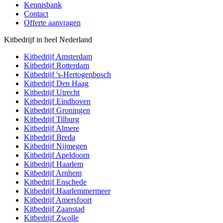
Kennisbank
Contact
Offerte aanvragen
Kitbedrijf in heel Nederland
Kitbedrijf
Amsterdam
Kitbedrijf
Rotterdam
Kitbedrijf
's-Hertogenbosch
Kitbedrijf
Den Haag
Kitbedrijf
Utrecht
Kitbedrijf
Eindhoven
Kitbedrijf
Groningen
Kitbedrijf
Tilburg
Kitbedrijf
Almere
Kitbedrijf
Breda
Kitbedrijf
Nijmegen
Kitbedrijf
Apeldoorn
Kitbedrijf
Haarlem
Kitbedrijf
Arnhem
Kitbedrijf
Enschede
Kitbedrijf
Haarlemmermeer
Kitbedrijf
Amersfoort
Kitbedrijf
Zaanstad
Kitbedrijf
Zwolle