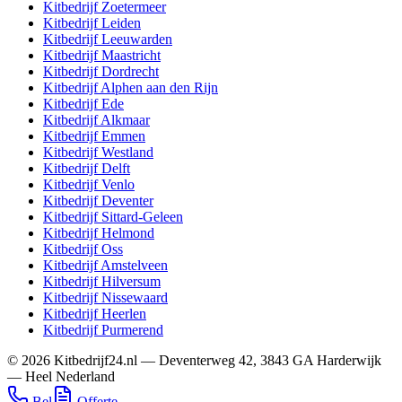
Kitbedrijf
Zoetermeer
Kitbedrijf
Leiden
Kitbedrijf
Leeuwarden
Kitbedrijf
Maastricht
Kitbedrijf
Dordrecht
Kitbedrijf
Alphen aan den Rijn
Kitbedrijf
Ede
Kitbedrijf
Alkmaar
Kitbedrijf
Emmen
Kitbedrijf
Westland
Kitbedrijf
Delft
Kitbedrijf
Venlo
Kitbedrijf
Deventer
Kitbedrijf
Sittard-Geleen
Kitbedrijf
Helmond
Kitbedrijf
Oss
Kitbedrijf
Amstelveen
Kitbedrijf
Hilversum
Kitbedrijf
Nissewaard
Kitbedrijf
Heerlen
Kitbedrijf
Purmerend
©
2026
Kitbedrijf24.nl
—
Deventerweg 42
,
3843 GA
Harderwijk
—
Heel Nederland
Bel
Offerte