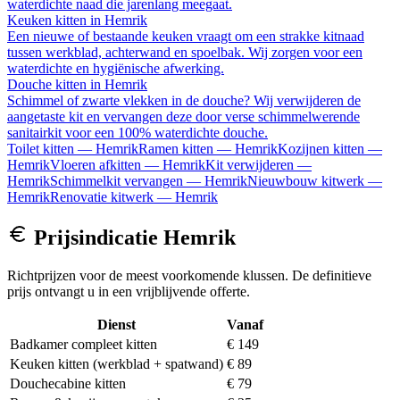
waterdichte naad die jarenlang meegaat.
Keuken kitten
in
Hemrik
Een nieuwe of bestaande keuken vraagt om een strakke kitnaad
tussen werkblad, achterwand en spoelbak. Wij zorgen voor een
waterdichte en hygiënische afwerking.
Douche kitten
in
Hemrik
Schimmel of zwarte vlekken in de douche? Wij verwijderen de
aangetaste kit en vervangen deze door verse schimmelwerende
sanitairkit voor een 100% waterdichte douche.
Toilet kitten
—
Hemrik
Ramen kitten
—
Hemrik
Kozijnen kitten
—
Hemrik
Vloeren afkitten
—
Hemrik
Kit verwijderen
—
Hemrik
Schimmelkit vervangen
—
Hemrik
Nieuwbouw kitwerk
—
Hemrik
Renovatie kitwerk
—
Hemrik
Prijsindicatie
Hemrik
Richtprijzen voor de meest voorkomende klussen. De definitieve
prijs ontvangt u in een vrijblijvende offerte.
Dienst
Vanaf
Badkamer compleet kitten
€ 149
Keuken kitten (werkblad + spatwand)
€ 89
Douchecabine kitten
€ 79