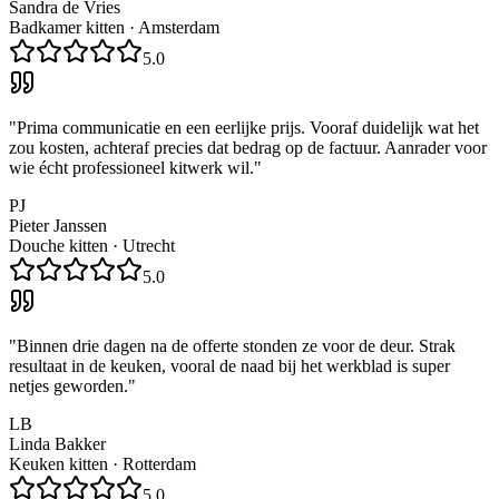
Sandra de Vries
Badkamer kitten
·
Amsterdam
5.0
"
Prima communicatie en een eerlijke prijs. Vooraf duidelijk wat het
zou kosten, achteraf precies dat bedrag op de factuur. Aanrader voor
wie écht professioneel kitwerk wil.
"
PJ
Pieter Janssen
Douche kitten
·
Utrecht
5.0
"
Binnen drie dagen na de offerte stonden ze voor de deur. Strak
resultaat in de keuken, vooral de naad bij het werkblad is super
netjes geworden.
"
LB
Linda Bakker
Keuken kitten
·
Rotterdam
5.0