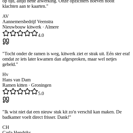
op tijd, altijd nette afwerking. Onze opzichters hoeven nooit
klachten aan te kaarten.
"
AV
Aannemersbedrijf Veenstra
Nieuwbouw kitwerk
·
Almere
4.0
"
Tocht onder de ramen is weg, kitwerk ziet er strak uit. Eén ster eraf
omdat ze iets later kwamen dan afgesproken, maar wel netjes
gebeld.
"
Hv
Hans van Dam
Ramen kitten
·
Groningen
5.0
"
Ik wist niet dat een nieuw stuk kit zo'n verschil kan maken. De
badkamer voelt direct frisser. Dank!
"
CH
Carla Hendriks