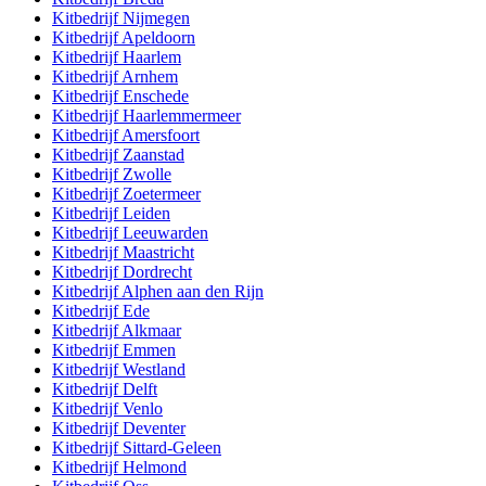
Kitbedrijf
Nijmegen
Kitbedrijf
Apeldoorn
Kitbedrijf
Haarlem
Kitbedrijf
Arnhem
Kitbedrijf
Enschede
Kitbedrijf
Haarlemmermeer
Kitbedrijf
Amersfoort
Kitbedrijf
Zaanstad
Kitbedrijf
Zwolle
Kitbedrijf
Zoetermeer
Kitbedrijf
Leiden
Kitbedrijf
Leeuwarden
Kitbedrijf
Maastricht
Kitbedrijf
Dordrecht
Kitbedrijf
Alphen aan den Rijn
Kitbedrijf
Ede
Kitbedrijf
Alkmaar
Kitbedrijf
Emmen
Kitbedrijf
Westland
Kitbedrijf
Delft
Kitbedrijf
Venlo
Kitbedrijf
Deventer
Kitbedrijf
Sittard-Geleen
Kitbedrijf
Helmond