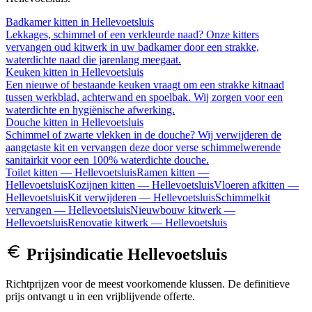
Badkamer kitten
in
Hellevoetsluis
Lekkages, schimmel of een verkleurde naad? Onze kitters
vervangen oud kitwerk in uw badkamer door een strakke,
waterdichte naad die jarenlang meegaat.
Keuken kitten
in
Hellevoetsluis
Een nieuwe of bestaande keuken vraagt om een strakke kitnaad
tussen werkblad, achterwand en spoelbak. Wij zorgen voor een
waterdichte en hygiënische afwerking.
Douche kitten
in
Hellevoetsluis
Schimmel of zwarte vlekken in de douche? Wij verwijderen de
aangetaste kit en vervangen deze door verse schimmelwerende
sanitairkit voor een 100% waterdichte douche.
Toilet kitten
—
Hellevoetsluis
Ramen kitten
—
Hellevoetsluis
Kozijnen kitten
—
Hellevoetsluis
Vloeren afkitten
—
Hellevoetsluis
Kit verwijderen
—
Hellevoetsluis
Schimmelkit
vervangen
—
Hellevoetsluis
Nieuwbouw kitwerk
—
Hellevoetsluis
Renovatie kitwerk
—
Hellevoetsluis
Prijsindicatie
Hellevoetsluis
Richtprijzen voor de meest voorkomende klussen. De definitieve
prijs ontvangt u in een vrijblijvende offerte.