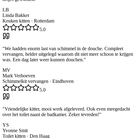
LB
Linda Bakker
Keuken kitten
·
Rotterdam
5.0
"
We hadden enorm last van schimmel in de douche. Compleet
vervangen, helder uitgelegd waarom dit niet meer schoon te krijgen
was. Een dag later weer kunnen douchen.
"
MV
Mark Verhoeven
Schimmelkit vervangen
·
Eindhoven
5.0
"
Vriendelijke kitter, mooi werk afgeleverd. Ook even meegedacht
over het toilet naast de badkamer. Zeker tevreden!
"
YS
Yvonne Smit
Toilet kitten
·
Den Haag