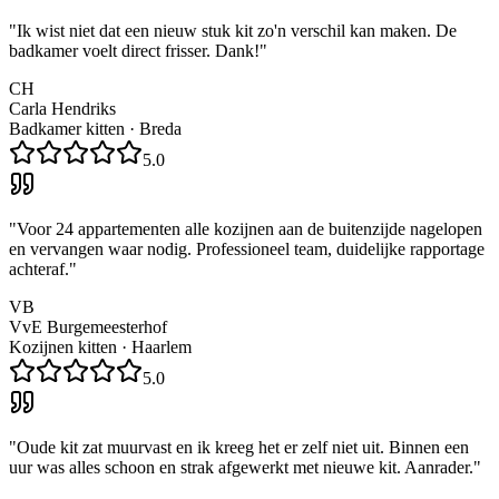
"
Ik wist niet dat een nieuw stuk kit zo'n verschil kan maken. De
badkamer voelt direct frisser. Dank!
"
CH
Carla Hendriks
Badkamer kitten
·
Breda
5.0
"
Voor 24 appartementen alle kozijnen aan de buitenzijde nagelopen
en vervangen waar nodig. Professioneel team, duidelijke rapportage
achteraf.
"
VB
VvE Burgemeesterhof
Kozijnen kitten
·
Haarlem
5.0
"
Oude kit zat muurvast en ik kreeg het er zelf niet uit. Binnen een
uur was alles schoon en strak afgewerkt met nieuwe kit. Aanrader.
"