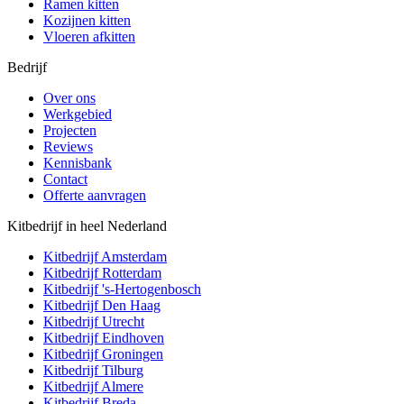
Ramen kitten
Kozijnen kitten
Vloeren afkitten
Bedrijf
Over ons
Werkgebied
Projecten
Reviews
Kennisbank
Contact
Offerte aanvragen
Kitbedrijf in heel Nederland
Kitbedrijf
Amsterdam
Kitbedrijf
Rotterdam
Kitbedrijf
's-Hertogenbosch
Kitbedrijf
Den Haag
Kitbedrijf
Utrecht
Kitbedrijf
Eindhoven
Kitbedrijf
Groningen
Kitbedrijf
Tilburg
Kitbedrijf
Almere
Kitbedrijf
Breda