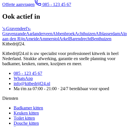
Offerte aanvragen
085 - 123 45 67
Ook actief in
's-Gravendeel
's-
Gravenzande
Aarlanderveen
Abbenbroek
Achthuizen
Alblasserdam
Alp
aan den Rijn
Ameide
Ammerstol
Arkel
Barendrecht
Benthuizen
Kitbedrijf24
.
Kitbedrijf24.nl is uw specialist voor professioneel kitwerk in heel
Nederland. Strakke afwerking, garantie en snelle planning voor
badkamer, keuken, ramen, kozijnen en meer.
085 - 123 45 67
WhatsApp
info@kitbedrijf24.nl
Ma t/m za 07:00 - 21:00 · 24/7 bereikbaar voor spoed
Diensten
Badkamer kitten
Keuken kitten
Toilet kitten
Douche kitten