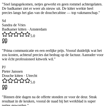
"
Snel langsgekomen, netjes gewerkt en geen rommel achtergelaten.
De badkamer ziet er weer als nieuw uit. De kitter werkte heel
precies langs het glas van de douchecabine — top vakmanschap.
"
Sd
Sandra de Vries
Badkamer kitten
·
Amsterdam
5.0
"
Prima communicatie en een eerlijke prijs. Vooraf duidelijk wat het
zou kosten, achteraf precies dat bedrag op de factuur. Aanrader voor
wie écht professioneel kitwerk wil.
"
PJ
Pieter Janssen
Douche kitten
·
Utrecht
5.0
"
Binnen drie dagen na de offerte stonden ze voor de deur. Strak
resultaat in de keuken, vooral de naad bij het werkblad is super
netjes geworden.
"