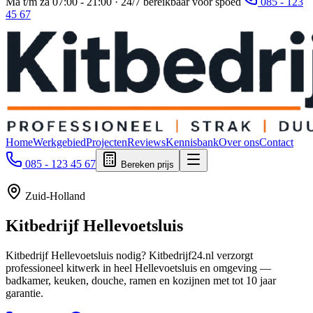
Ma t/m za 07:00 - 21:00 · 24/7 bereikbaar voor spoed
085 - 123
45 67
Home
Werkgebied
Projecten
Reviews
Kennisbank
Over ons
Contact
085 - 123 45 67
Bereken prijs
Zuid-Holland
Kitbedrijf
Hellevoetsluis
Kitbedrijf Hellevoetsluis nodig? Kitbedrijf24.nl verzorgt
professioneel kitwerk in heel Hellevoetsluis en omgeving —
badkamer, keuken, douche, ramen en kozijnen met tot 10 jaar
garantie.