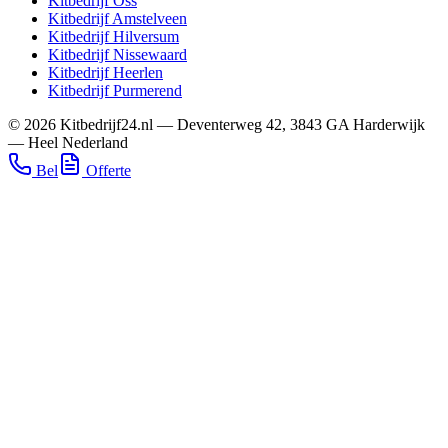
Kitbedrijf
Oss
Kitbedrijf
Amstelveen
Kitbedrijf
Hilversum
Kitbedrijf
Nissewaard
Kitbedrijf
Heerlen
Kitbedrijf
Purmerend
©
2026
Kitbedrijf24.nl
—
Deventerweg 42
,
3843 GA
Harderwijk
—
Heel Nederland
Bel
Offerte