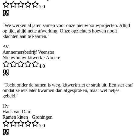
5.0
"
We werken al jaren samen voor onze nieuwbouwprojecten. Altijd
op tijd, altijd nette afwerking. Onze opzichters hoeven nooit
klachten aan te kaarten.
"
AV
Aannemersbedrijf Veenstra
Nieuwbouw kitwerk
·
Almere
4.0
"
Tocht onder de ramen is weg, kitwerk ziet er strak uit. Eén ster eraf
omdat ze iets later kwamen dan afgesproken, maar wel netjes
gebeld.
"
Hv
Hans van Dam
Ramen kitten
·
Groningen
5.0