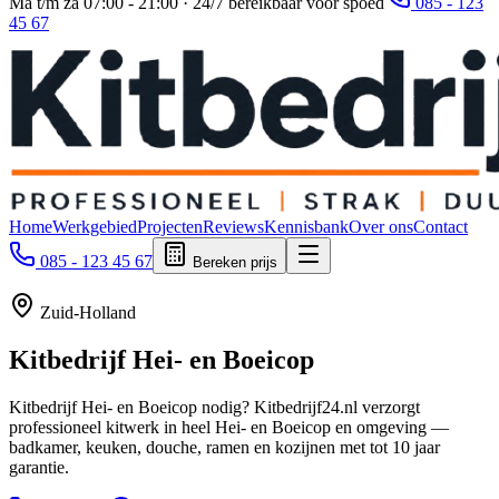
Ma t/m za 07:00 - 21:00 · 24/7 bereikbaar voor spoed
085 - 123
45 67
Home
Werkgebied
Projecten
Reviews
Kennisbank
Over ons
Contact
085 - 123 45 67
Bereken prijs
Zuid-Holland
Kitbedrijf
Hei- en Boeicop
Kitbedrijf Hei- en Boeicop nodig? Kitbedrijf24.nl verzorgt
professioneel kitwerk in heel Hei- en Boeicop en omgeving —
badkamer, keuken, douche, ramen en kozijnen met tot 10 jaar
garantie.