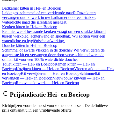
Badkamer kitten
in
Hei- en Boeicop
Lekkages, schimmel of een verkleurde naad? Onze kitters
vervangen oud kitwerk in uw badkamer door een strakke,
waterdichte naad die jarenlang meegaat.
Keuken kitten
in
Hei- en Boeicop
Een nieuwe of bestaande keuken vraagt om een strakke kitnaad
tussen werkblad, achterwand en spoelbak. Wij zorgen voor een
waterdichte en hygiënische afwerking.
Douche kitten
in
Hei- en Boeicop
Schimmel of zwarte vlekken in de douche? Wij verwijderen de
aangetaste kit en vervangen deze door verse schimmelwerende
sanitairkit voor een 100% waterdichte douche.
Toilet kitten
—
Hei- en Boeicop
Ramen kitten
—
Hei- en
Boeicop
Kozijnen kitten
—
Hei- en Boeicop
Vloeren afkitten
—
Hei-
en Boeicop
Kit verwijderen
—
Hei- en Boeicop
Schimmelkit
vervangen
—
Hei- en Boeicop
Nieuwbouw kitwerk
—
Hei- en
Boeicop
Renovatie kitwerk
—
Hei- en Boeicop
Prijsindicatie
Hei- en Boeicop
Richtprijzen voor de meest voorkomende klussen. De definitieve
prijs ontvangt u in een vrijblijvende offerte.