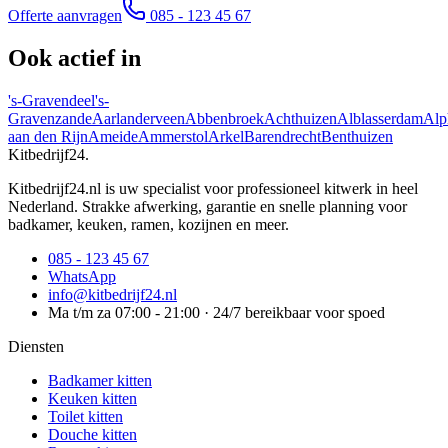
Offerte aanvragen
085 - 123 45 67
Ook actief in
's-Gravendeel
's-
Gravenzande
Aarlanderveen
Abbenbroek
Achthuizen
Alblasserdam
Alp
aan den Rijn
Ameide
Ammerstol
Arkel
Barendrecht
Benthuizen
Kitbedrijf24
.
Kitbedrijf24.nl is uw specialist voor professioneel kitwerk in heel
Nederland. Strakke afwerking, garantie en snelle planning voor
badkamer, keuken, ramen, kozijnen en meer.
085 - 123 45 67
WhatsApp
info@kitbedrijf24.nl
Ma t/m za 07:00 - 21:00 · 24/7 bereikbaar voor spoed
Diensten
Badkamer kitten
Keuken kitten
Toilet kitten
Douche kitten