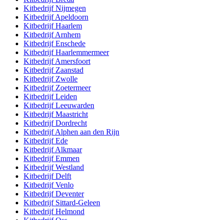
Kitbedrijf
Nijmegen
Kitbedrijf
Apeldoorn
Kitbedrijf
Haarlem
Kitbedrijf
Arnhem
Kitbedrijf
Enschede
Kitbedrijf
Haarlemmermeer
Kitbedrijf
Amersfoort
Kitbedrijf
Zaanstad
Kitbedrijf
Zwolle
Kitbedrijf
Zoetermeer
Kitbedrijf
Leiden
Kitbedrijf
Leeuwarden
Kitbedrijf
Maastricht
Kitbedrijf
Dordrecht
Kitbedrijf
Alphen aan den Rijn
Kitbedrijf
Ede
Kitbedrijf
Alkmaar
Kitbedrijf
Emmen
Kitbedrijf
Westland
Kitbedrijf
Delft
Kitbedrijf
Venlo
Kitbedrijf
Deventer
Kitbedrijf
Sittard-Geleen
Kitbedrijf
Helmond