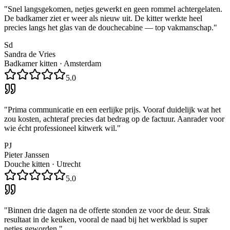
"
Snel langsgekomen, netjes gewerkt en geen rommel achtergelaten.
De badkamer ziet er weer als nieuw uit. De kitter werkte heel
precies langs het glas van de douchecabine — top vakmanschap.
"
Sd
Sandra de Vries
Badkamer kitten
·
Amsterdam
5.0
"
Prima communicatie en een eerlijke prijs. Vooraf duidelijk wat het
zou kosten, achteraf precies dat bedrag op de factuur. Aanrader voor
wie écht professioneel kitwerk wil.
"
PJ
Pieter Janssen
Douche kitten
·
Utrecht
5.0
"
Binnen drie dagen na de offerte stonden ze voor de deur. Strak
resultaat in de keuken, vooral de naad bij het werkblad is super
netjes geworden.
"