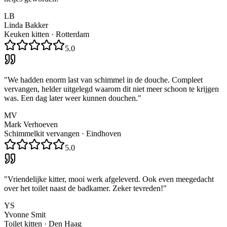
LB
Linda Bakker
Keuken kitten
·
Rotterdam
5.0
"
We hadden enorm last van schimmel in de douche. Compleet
vervangen, helder uitgelegd waarom dit niet meer schoon te krijgen
was. Een dag later weer kunnen douchen.
"
MV
Mark Verhoeven
Schimmelkit vervangen
·
Eindhoven
5.0
"
Vriendelijke kitter, mooi werk afgeleverd. Ook even meegedacht
over het toilet naast de badkamer. Zeker tevreden!
"
YS
Yvonne Smit
Toilet kitten
·
Den Haag