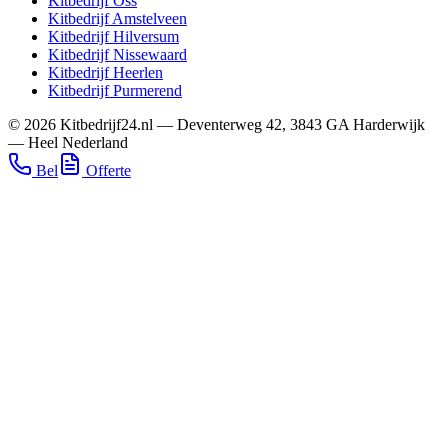
Kitbedrijf
Oss
Kitbedrijf
Amstelveen
Kitbedrijf
Hilversum
Kitbedrijf
Nissewaard
Kitbedrijf
Heerlen
Kitbedrijf
Purmerend
©
2026
Kitbedrijf24.nl
—
Deventerweg 42
,
3843 GA
Harderwijk
—
Heel Nederland
Bel
Offerte