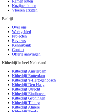
Ramen kitten
Kozijnen kitten
Vloeren afkitten
Bedrijf
Over ons
Werkgebied
Projecten
Reviews
Kennisbank
Contact
Offerte aanvragen
Kitbedrijf in heel Nederland
Kitbedrijf
Amsterdam
Kitbedrijf
Rotterdam
Kitbedrijf
's-Hertogenbosch
Kitbedrijf
Den Haag
Kitbedrijf
Utrecht
Kitbedrijf
Eindhoven
Kitbedrijf
Groningen
Kitbedrijf
Tilburg
Kitbedrijf
Almere
Kitbedrijf
Breda