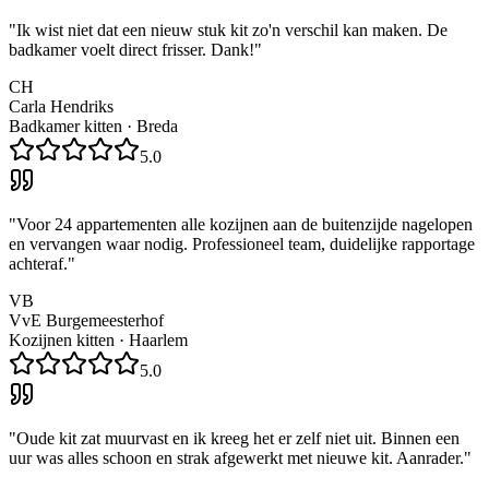
"
Ik wist niet dat een nieuw stuk kit zo'n verschil kan maken. De
badkamer voelt direct frisser. Dank!
"
CH
Carla Hendriks
Badkamer kitten
·
Breda
5.0
"
Voor 24 appartementen alle kozijnen aan de buitenzijde nagelopen
en vervangen waar nodig. Professioneel team, duidelijke rapportage
achteraf.
"
VB
VvE Burgemeesterhof
Kozijnen kitten
·
Haarlem
5.0
"
Oude kit zat muurvast en ik kreeg het er zelf niet uit. Binnen een
uur was alles schoon en strak afgewerkt met nieuwe kit. Aanrader.
"