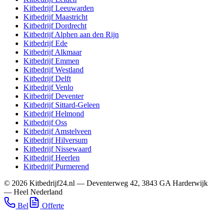
Kitbedrijf
Leeuwarden
Kitbedrijf
Maastricht
Kitbedrijf
Dordrecht
Kitbedrijf
Alphen aan den Rijn
Kitbedrijf
Ede
Kitbedrijf
Alkmaar
Kitbedrijf
Emmen
Kitbedrijf
Westland
Kitbedrijf
Delft
Kitbedrijf
Venlo
Kitbedrijf
Deventer
Kitbedrijf
Sittard-Geleen
Kitbedrijf
Helmond
Kitbedrijf
Oss
Kitbedrijf
Amstelveen
Kitbedrijf
Hilversum
Kitbedrijf
Nissewaard
Kitbedrijf
Heerlen
Kitbedrijf
Purmerend
©
2026
Kitbedrijf24.nl
—
Deventerweg 42
,
3843 GA
Harderwijk
—
Heel Nederland
Bel
Offerte