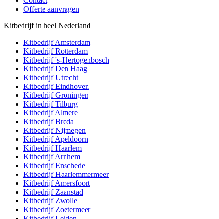
Contact
Offerte aanvragen
Kitbedrijf in heel Nederland
Kitbedrijf
Amsterdam
Kitbedrijf
Rotterdam
Kitbedrijf
's-Hertogenbosch
Kitbedrijf
Den Haag
Kitbedrijf
Utrecht
Kitbedrijf
Eindhoven
Kitbedrijf
Groningen
Kitbedrijf
Tilburg
Kitbedrijf
Almere
Kitbedrijf
Breda
Kitbedrijf
Nijmegen
Kitbedrijf
Apeldoorn
Kitbedrijf
Haarlem
Kitbedrijf
Arnhem
Kitbedrijf
Enschede
Kitbedrijf
Haarlemmermeer
Kitbedrijf
Amersfoort
Kitbedrijf
Zaanstad
Kitbedrijf
Zwolle
Kitbedrijf
Zoetermeer
Kitbedrijf
Leiden