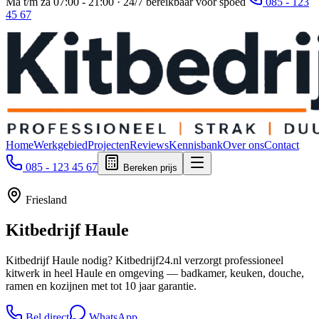
Ma t/m za 07:00 - 21:00 · 24/7 bereikbaar voor spoed
085 - 123
45 67
Home
Werkgebied
Projecten
Reviews
Kennisbank
Over ons
Contact
085 - 123 45 67
Bereken prijs
Friesland
Kitbedrijf
Haule
Kitbedrijf Haule nodig? Kitbedrijf24.nl verzorgt professioneel
kitwerk in heel Haule en omgeving — badkamer, keuken, douche,
ramen en kozijnen met tot 10 jaar garantie.
Bel direct
WhatsApp