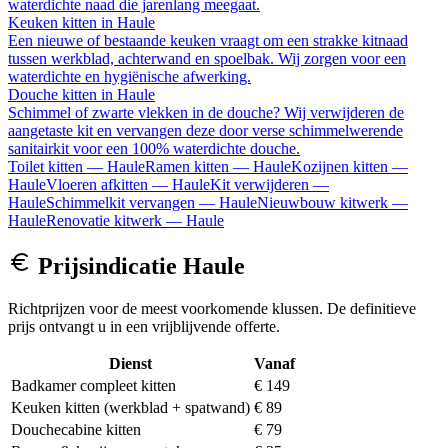
waterdichte naad die jarenlang meegaat.
Keuken kitten
in
Haule
Een nieuwe of bestaande keuken vraagt om een strakke kitnaad
tussen werkblad, achterwand en spoelbak. Wij zorgen voor een
waterdichte en hygiënische afwerking.
Douche kitten
in
Haule
Schimmel of zwarte vlekken in de douche? Wij verwijderen de
aangetaste kit en vervangen deze door verse schimmelwerende
sanitairkit voor een 100% waterdichte douche.
Toilet kitten
—
Haule
Ramen kitten
—
Haule
Kozijnen kitten
—
Haule
Vloeren afkitten
—
Haule
Kit verwijderen
—
Haule
Schimmelkit vervangen
—
Haule
Nieuwbouw kitwerk
—
Haule
Renovatie kitwerk
—
Haule
Prijsindicatie
Haule
Richtprijzen voor de meest voorkomende klussen. De definitieve
prijs ontvangt u in een vrijblijvende offerte.
Dienst
Vanaf
Badkamer compleet kitten
€ 149
Keuken kitten (werkblad + spatwand)
€ 89
Douchecabine kitten
€ 79