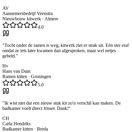
AV
Aannemersbedrijf Veenstra
Nieuwbouw kitwerk
·
Almere
4.0
"
Tocht onder de ramen is weg, kitwerk ziet er strak uit. Eén ster eraf
omdat ze iets later kwamen dan afgesproken, maar wel netjes
gebeld.
"
Hv
Hans van Dam
Ramen kitten
·
Groningen
5.0
"
Ik wist niet dat een nieuw stuk kit zo'n verschil kan maken. De
badkamer voelt direct frisser. Dank!
"
CH
Carla Hendriks
Badkamer kitten
·
Breda