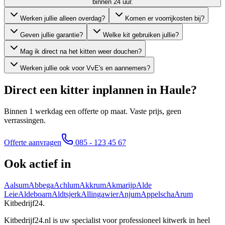
binnen 24 uur.
Werken jullie alleen overdag?
Komen er voorrijkosten bij?
Geven jullie garantie?
Welke kit gebruiken jullie?
Mag ik direct na het kitten weer douchen?
Werken jullie ook voor VvE's en aannemers?
Direct een kitter inplannen in
Haule
?
Binnen 1 werkdag een offerte op maat. Vaste prijs, geen
verrassingen.
Offerte aanvragen
085 - 123 45 67
Ook actief in
Aalsum
Abbega
Achlum
Akkrum
Akmarijp
Alde
Leie
Aldeboarn
Aldtsjerk
Allingawier
Anjum
Appelscha
Arum
Kitbedrijf24
.
Kitbedrijf24.nl is uw specialist voor professioneel kitwerk in heel