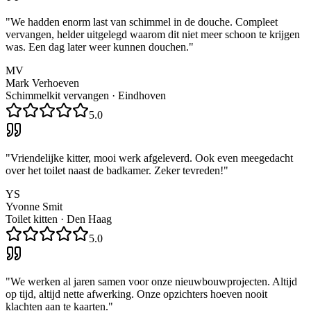
"
We hadden enorm last van schimmel in de douche. Compleet
vervangen, helder uitgelegd waarom dit niet meer schoon te krijgen
was. Een dag later weer kunnen douchen.
"
MV
Mark Verhoeven
Schimmelkit vervangen
·
Eindhoven
5.0
"
Vriendelijke kitter, mooi werk afgeleverd. Ook even meegedacht
over het toilet naast de badkamer. Zeker tevreden!
"
YS
Yvonne Smit
Toilet kitten
·
Den Haag
5.0
"
We werken al jaren samen voor onze nieuwbouwprojecten. Altijd
op tijd, altijd nette afwerking. Onze opzichters hoeven nooit
klachten aan te kaarten.
"