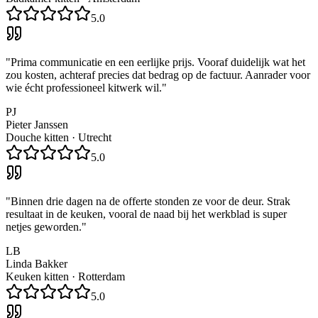
5.0
"
Prima communicatie en een eerlijke prijs. Vooraf duidelijk wat het
zou kosten, achteraf precies dat bedrag op de factuur. Aanrader voor
wie écht professioneel kitwerk wil.
"
PJ
Pieter Janssen
Douche kitten
·
Utrecht
5.0
"
Binnen drie dagen na de offerte stonden ze voor de deur. Strak
resultaat in de keuken, vooral de naad bij het werkblad is super
netjes geworden.
"
LB
Linda Bakker
Keuken kitten
·
Rotterdam
5.0