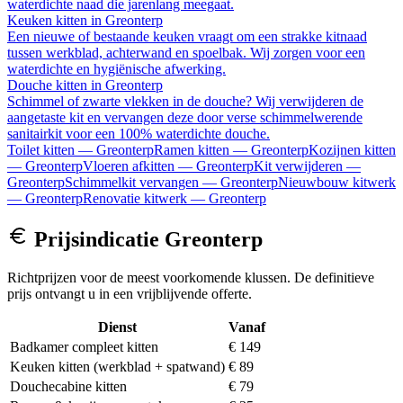
waterdichte naad die jarenlang meegaat.
Keuken kitten
in
Greonterp
Een nieuwe of bestaande keuken vraagt om een strakke kitnaad
tussen werkblad, achterwand en spoelbak. Wij zorgen voor een
waterdichte en hygiënische afwerking.
Douche kitten
in
Greonterp
Schimmel of zwarte vlekken in de douche? Wij verwijderen de
aangetaste kit en vervangen deze door verse schimmelwerende
sanitairkit voor een 100% waterdichte douche.
Toilet kitten
—
Greonterp
Ramen kitten
—
Greonterp
Kozijnen kitten
—
Greonterp
Vloeren afkitten
—
Greonterp
Kit verwijderen
—
Greonterp
Schimmelkit vervangen
—
Greonterp
Nieuwbouw kitwerk
—
Greonterp
Renovatie kitwerk
—
Greonterp
Prijsindicatie
Greonterp
Richtprijzen voor de meest voorkomende klussen. De definitieve
prijs ontvangt u in een vrijblijvende offerte.
Dienst
Vanaf
Badkamer compleet kitten
€ 149
Keuken kitten (werkblad + spatwand)
€ 89
Douchecabine kitten
€ 79