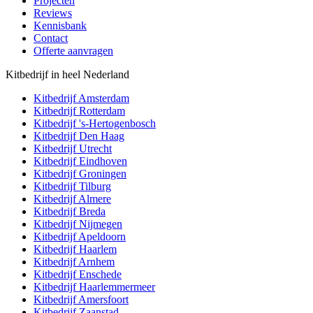
Projecten
Reviews
Kennisbank
Contact
Offerte aanvragen
Kitbedrijf in heel Nederland
Kitbedrijf
Amsterdam
Kitbedrijf
Rotterdam
Kitbedrijf
's-Hertogenbosch
Kitbedrijf
Den Haag
Kitbedrijf
Utrecht
Kitbedrijf
Eindhoven
Kitbedrijf
Groningen
Kitbedrijf
Tilburg
Kitbedrijf
Almere
Kitbedrijf
Breda
Kitbedrijf
Nijmegen
Kitbedrijf
Apeldoorn
Kitbedrijf
Haarlem
Kitbedrijf
Arnhem
Kitbedrijf
Enschede
Kitbedrijf
Haarlemmermeer
Kitbedrijf
Amersfoort
Kitbedrijf
Zaanstad