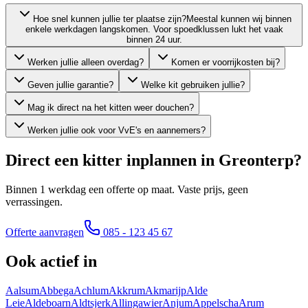
Hoe snel kunnen jullie ter plaatse zijn?
Meestal kunnen wij binnen
enkele werkdagen langskomen. Voor spoedklussen lukt het vaak
binnen 24 uur.
Werken jullie alleen overdag?
Komen er voorrijkosten bij?
Geven jullie garantie?
Welke kit gebruiken jullie?
Mag ik direct na het kitten weer douchen?
Werken jullie ook voor VvE's en aannemers?
Direct een kitter inplannen in
Greonterp
?
Binnen 1 werkdag een offerte op maat. Vaste prijs, geen
verrassingen.
Offerte aanvragen
085 - 123 45 67
Ook actief in
Aalsum
Abbega
Achlum
Akkrum
Akmarijp
Alde
Leie
Aldeboarn
Aldtsjerk
Allingawier
Anjum
Appelscha
Arum