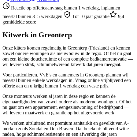
Reactie op offerteaanvraag binnen 1 werkdag, inplannen
meestal binnen 3–5 werkdagen.
Tot 10 jaar garantie
9,4
gemiddelde score
Kitwerk in
Greonterp
Onze kitters komen regelmatig in Greonterp (Friesland) en kennen
zowel oudere woningen als nieuwbouw in de regio. Of het nu gaat
om een kleine doucheruimte of een complete badkamerrenovatie —
wij leveren strak, schimmelwerend kitwerk dat jaren meegaat.
Voor particulieren, VvE's en aannemers in Greonterp plannen wij
meestal binnen enkele werkdagen in. Vraag online vrijblijvend een
offerte aan en u krijgt binnen 1 werkdag een vaste prijs.
Onze monteurs werken al jaren in deze regio en kennen de
eigenaardigheden van zowel oudere als moderne woningen. Of het
nu gaat om een appartement, eengezinswoning of bedrijfspand —
wij leveren maatwerk en garantie op het uitgevoerde werk.
We werken uitsluitend met premium sanitairkit en gevelkit van A-
merken zoals Soudal en Den Braven. Dat betekent: blijvend witte
naden, hoge schimmelresistentie en een afwerking die jaren