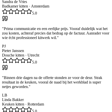
Sandra de Vries
Badkamer kitten
·
Amsterdam
5.0
"
Prima communicatie en een eerlijke prijs. Vooraf duidelijk wat het
zou kosten, achteraf precies dat bedrag op de factuur. Aanrader voor
wie écht professioneel kitwerk wil.
"
PJ
Pieter Janssen
Douche kitten
·
Utrecht
5.0
"
Binnen drie dagen na de offerte stonden ze voor de deur. Strak
resultaat in de keuken, vooral de naad bij het werkblad is super
netjes geworden.
"
LB
Linda Bakker
Keuken kitten
·
Rotterdam
5.0