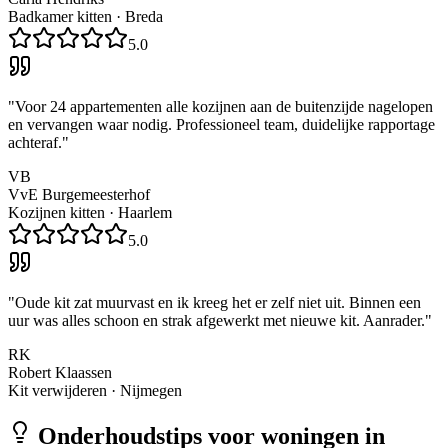
Badkamer kitten
·
Breda
5.0
"
Voor 24 appartementen alle kozijnen aan de buitenzijde nagelopen
en vervangen waar nodig. Professioneel team, duidelijke rapportage
achteraf.
"
VB
VvE Burgemeesterhof
Kozijnen kitten
·
Haarlem
5.0
"
Oude kit zat muurvast en ik kreeg het er zelf niet uit. Binnen een
uur was alles schoon en strak afgewerkt met nieuwe kit. Aanrader.
"
RK
Robert Klaassen
Kit verwijderen
·
Nijmegen
Onderhoudstips voor woningen in