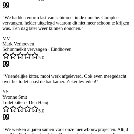
"
We hadden enorm last van schimmel in de douche. Compleet
vervangen, helder uitgelegd waarom dit niet meer schoon te krijgen
was. Een dag later weer kunnen douchen.
"
MV
Mark Verhoeven
Schimmelkit vervangen
·
Eindhoven
5.0
"
Vriendelijke kitter, mooi werk afgeleverd. Ook even meegedacht
over het toilet naast de badkamer. Zeker tevreden!
"
YS
Yvonne Smit
Toilet kitten
·
Den Haag
5.0
"
We werken al jaren samen voor onze nieuwbouwprojecten. Altijd