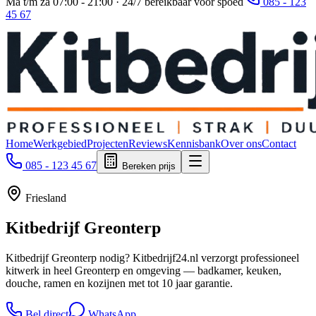
Ma t/m za 07:00 - 21:00 · 24/7 bereikbaar voor spoed
085 - 123
45 67
Home
Werkgebied
Projecten
Reviews
Kennisbank
Over ons
Contact
085 - 123 45 67
Bereken prijs
Friesland
Kitbedrijf
Greonterp
Kitbedrijf Greonterp nodig? Kitbedrijf24.nl verzorgt professioneel
kitwerk in heel Greonterp en omgeving — badkamer, keuken,
douche, ramen en kozijnen met tot 10 jaar garantie.
Bel direct
WhatsApp