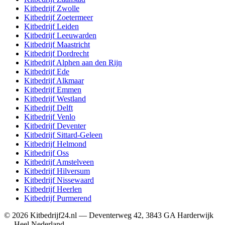
Kitbedrijf
Zwolle
Kitbedrijf
Zoetermeer
Kitbedrijf
Leiden
Kitbedrijf
Leeuwarden
Kitbedrijf
Maastricht
Kitbedrijf
Dordrecht
Kitbedrijf
Alphen aan den Rijn
Kitbedrijf
Ede
Kitbedrijf
Alkmaar
Kitbedrijf
Emmen
Kitbedrijf
Westland
Kitbedrijf
Delft
Kitbedrijf
Venlo
Kitbedrijf
Deventer
Kitbedrijf
Sittard-Geleen
Kitbedrijf
Helmond
Kitbedrijf
Oss
Kitbedrijf
Amstelveen
Kitbedrijf
Hilversum
Kitbedrijf
Nissewaard
Kitbedrijf
Heerlen
Kitbedrijf
Purmerend
©
2026
Kitbedrijf24.nl
—
Deventerweg 42
,
3843 GA
Harderwijk
—
Heel Nederland