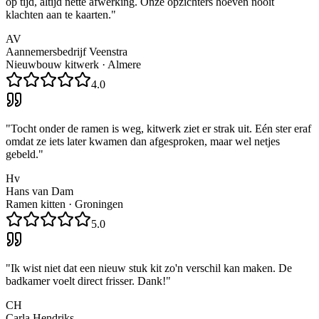
op tijd, altijd nette afwerking. Onze opzichters hoeven nooit
klachten aan te kaarten.
"
AV
Aannemersbedrijf Veenstra
Nieuwbouw kitwerk
·
Almere
4.0
"
Tocht onder de ramen is weg, kitwerk ziet er strak uit. Eén ster eraf
omdat ze iets later kwamen dan afgesproken, maar wel netjes
gebeld.
"
Hv
Hans van Dam
Ramen kitten
·
Groningen
5.0
"
Ik wist niet dat een nieuw stuk kit zo'n verschil kan maken. De
badkamer voelt direct frisser. Dank!
"
CH
Carla Hendriks