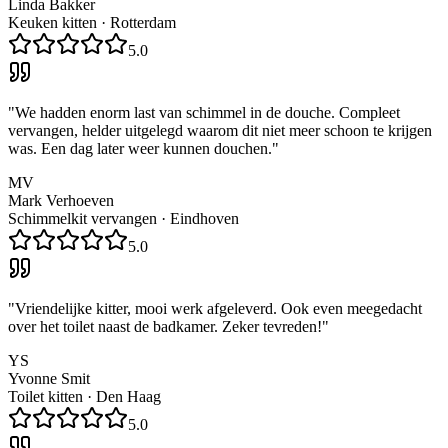
Linda Bakker
Keuken kitten
·
Rotterdam
5.0
"
We hadden enorm last van schimmel in de douche. Compleet
vervangen, helder uitgelegd waarom dit niet meer schoon te krijgen
was. Een dag later weer kunnen douchen.
"
MV
Mark Verhoeven
Schimmelkit vervangen
·
Eindhoven
5.0
"
Vriendelijke kitter, mooi werk afgeleverd. Ook even meegedacht
over het toilet naast de badkamer. Zeker tevreden!
"
YS
Yvonne Smit
Toilet kitten
·
Den Haag
5.0