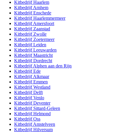
Kitbedrijf
Haarlem
Kitbedrijf
Arnhem
Kitbedrijf
Enschede
Kitbedrijf
Haarlemmermeer
Kitbedrijf
Amersfoort
Kitbedrijf
Zaanstad
Kitbedrijf
Zwolle
Kitbedrijf
Zoetermeer
Kitbedrijf
Leiden
Kitbedrijf
Leeuwarden
Kitbedrijf
Maastricht
Kitbedrijf
Dordrecht
Kitbedrijf
Alphen aan den Rijn
Kitbedrijf
Ede
Kitbedrijf
Alkmaar
Kitbedrijf
Emmen
Kitbedrijf
Westland
Kitbedrijf
Delft
Kitbedrijf
Venlo
Kitbedrijf
Deventer
Kitbedrijf
Sittard-Geleen
Kitbedrijf
Helmond
Kitbedrijf
Oss
Kitbedrijf
Amstelveen
Kitbedrijf
Hilversum