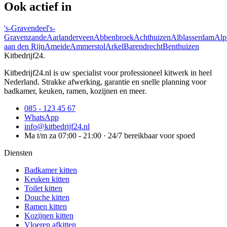
Ook actief in
's-Gravendeel
's-
Gravenzande
Aarlanderveen
Abbenbroek
Achthuizen
Alblasserdam
Alp
aan den Rijn
Ameide
Ammerstol
Arkel
Barendrecht
Benthuizen
Kitbedrijf24
.
Kitbedrijf24.nl is uw specialist voor professioneel kitwerk in heel
Nederland. Strakke afwerking, garantie en snelle planning voor
badkamer, keuken, ramen, kozijnen en meer.
085 - 123 45 67
WhatsApp
info@kitbedrijf24.nl
Ma t/m za 07:00 - 21:00 · 24/7 bereikbaar voor spoed
Diensten
Badkamer kitten
Keuken kitten
Toilet kitten
Douche kitten
Ramen kitten
Kozijnen kitten
Vloeren afkitten