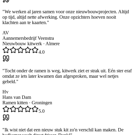
"
We werken al jaren samen voor onze nieuwbouwprojecten. Altijd
op tijd, altijd nette afwerking. Onze opzichters hoeven nooit
klachten aan te kaarten.
"
AV
Aannemersbedrijf Veenstra
Nieuwbouw kitwerk
·
Almere
4.0
"
Tocht onder de ramen is weg, kitwerk ziet er strak uit. Eén ster eraf
omdat ze iets later kwamen dan afgesproken, maar wel netjes
gebeld.
"
Hv
Hans van Dam
Ramen kitten
·
Groningen
5.0
"
Ik wist niet dat een nieuw stuk kit zo'n verschil kan maken. De