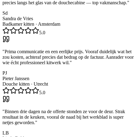
precies langs het glas van de douchecabine — top vakmanschap.
"
Sd
Sandra de Vries
Badkamer kitten
·
Amsterdam
5.0
"
Prima communicatie en een eerlijke prijs. Vooraf duidelijk wat het
zou kosten, achteraf precies dat bedrag op de factuur. Aanrader voor
wie écht professioneel kitwerk wil.
"
PJ
Pieter Janssen
Douche kitten
·
Utrecht
5.0
"
Binnen drie dagen na de offerte stonden ze voor de deur. Strak
resultaat in de keuken, vooral de naad bij het werkblad is super
netjes geworden.
"
LB