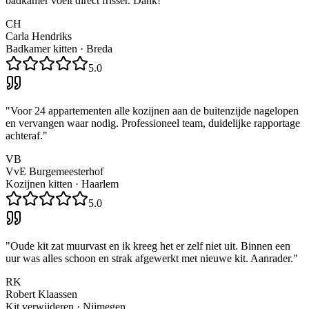
badkamer voelt direct frisser. Dank!
"
CH
Carla Hendriks
Badkamer kitten
·
Breda
5.0
"
Voor 24 appartementen alle kozijnen aan de buitenzijde nagelopen
en vervangen waar nodig. Professioneel team, duidelijke rapportage
achteraf.
"
VB
VvE Burgemeesterhof
Kozijnen kitten
·
Haarlem
5.0
"
Oude kit zat muurvast en ik kreeg het er zelf niet uit. Binnen een
uur was alles schoon en strak afgewerkt met nieuwe kit. Aanrader.
"
RK
Robert Klaassen
Kit verwijderen
·
Nijmegen