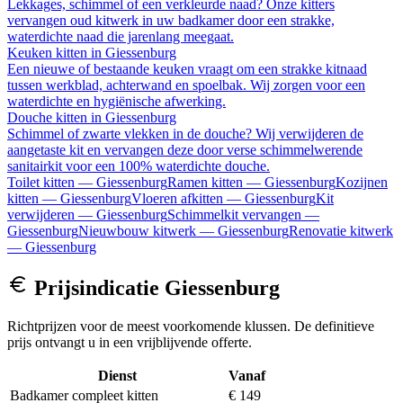
Lekkages, schimmel of een verkleurde naad? Onze kitters
vervangen oud kitwerk in uw badkamer door een strakke,
waterdichte naad die jarenlang meegaat.
Keuken kitten
in
Giessenburg
Een nieuwe of bestaande keuken vraagt om een strakke kitnaad
tussen werkblad, achterwand en spoelbak. Wij zorgen voor een
waterdichte en hygiënische afwerking.
Douche kitten
in
Giessenburg
Schimmel of zwarte vlekken in de douche? Wij verwijderen de
aangetaste kit en vervangen deze door verse schimmelwerende
sanitairkit voor een 100% waterdichte douche.
Toilet kitten
—
Giessenburg
Ramen kitten
—
Giessenburg
Kozijnen
kitten
—
Giessenburg
Vloeren afkitten
—
Giessenburg
Kit
verwijderen
—
Giessenburg
Schimmelkit vervangen
—
Giessenburg
Nieuwbouw kitwerk
—
Giessenburg
Renovatie kitwerk
—
Giessenburg
Prijsindicatie
Giessenburg
Richtprijzen voor de meest voorkomende klussen. De definitieve
prijs ontvangt u in een vrijblijvende offerte.
Dienst
Vanaf
Badkamer compleet kitten
€ 149