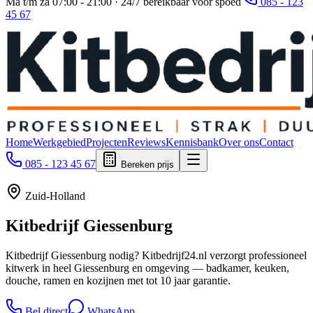
Ma t/m za 07:00 - 21:00 · 24/7 bereikbaar voor spoed
085 - 123
45 67
Home
Werkgebied
Projecten
Reviews
Kennisbank
Over ons
Contact
085 - 123 45 67
Bereken prijs
Zuid-Holland
Kitbedrijf
Giessenburg
Kitbedrijf Giessenburg nodig? Kitbedrijf24.nl verzorgt professioneel
kitwerk in heel Giessenburg en omgeving — badkamer, keuken,
douche, ramen en kozijnen met tot 10 jaar garantie.
Bel direct
WhatsApp