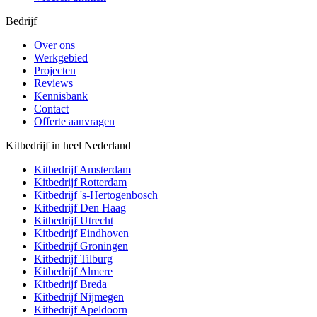
Bedrijf
Over ons
Werkgebied
Projecten
Reviews
Kennisbank
Contact
Offerte aanvragen
Kitbedrijf in heel Nederland
Kitbedrijf
Amsterdam
Kitbedrijf
Rotterdam
Kitbedrijf
's-Hertogenbosch
Kitbedrijf
Den Haag
Kitbedrijf
Utrecht
Kitbedrijf
Eindhoven
Kitbedrijf
Groningen
Kitbedrijf
Tilburg
Kitbedrijf
Almere
Kitbedrijf
Breda
Kitbedrijf
Nijmegen
Kitbedrijf
Apeldoorn