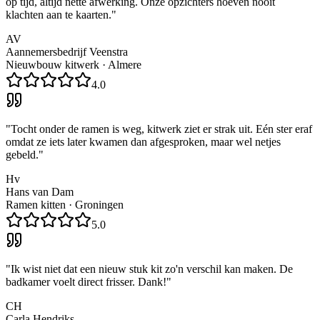
op tijd, altijd nette afwerking. Onze opzichters hoeven nooit
klachten aan te kaarten.
"
AV
Aannemersbedrijf Veenstra
Nieuwbouw kitwerk
·
Almere
4.0
"
Tocht onder de ramen is weg, kitwerk ziet er strak uit. Eén ster eraf
omdat ze iets later kwamen dan afgesproken, maar wel netjes
gebeld.
"
Hv
Hans van Dam
Ramen kitten
·
Groningen
5.0
"
Ik wist niet dat een nieuw stuk kit zo'n verschil kan maken. De
badkamer voelt direct frisser. Dank!
"
CH
Carla Hendriks