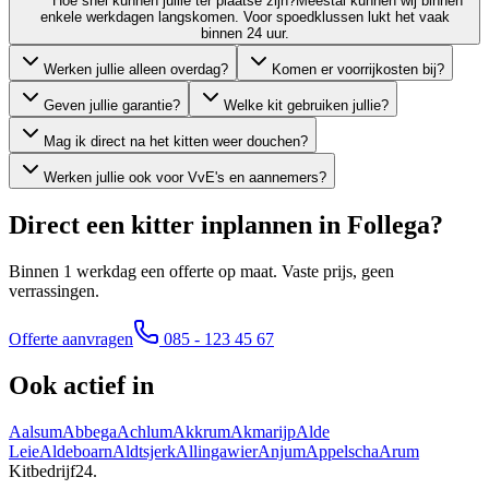
Hoe snel kunnen jullie ter plaatse zijn?
Meestal kunnen wij binnen
enkele werkdagen langskomen. Voor spoedklussen lukt het vaak
binnen 24 uur.
Werken jullie alleen overdag?
Komen er voorrijkosten bij?
Geven jullie garantie?
Welke kit gebruiken jullie?
Mag ik direct na het kitten weer douchen?
Werken jullie ook voor VvE's en aannemers?
Direct een kitter inplannen in
Follega
?
Binnen 1 werkdag een offerte op maat. Vaste prijs, geen
verrassingen.
Offerte aanvragen
085 - 123 45 67
Ook actief in
Aalsum
Abbega
Achlum
Akkrum
Akmarijp
Alde
Leie
Aldeboarn
Aldtsjerk
Allingawier
Anjum
Appelscha
Arum
Kitbedrijf24
.