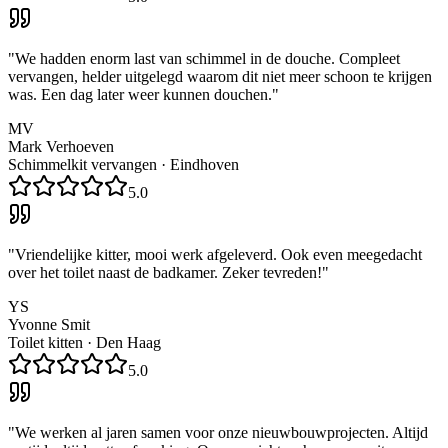
"
We hadden enorm last van schimmel in de douche. Compleet
vervangen, helder uitgelegd waarom dit niet meer schoon te krijgen
was. Een dag later weer kunnen douchen.
"
MV
Mark Verhoeven
Schimmelkit vervangen
·
Eindhoven
5.0
"
Vriendelijke kitter, mooi werk afgeleverd. Ook even meegedacht
over het toilet naast de badkamer. Zeker tevreden!
"
YS
Yvonne Smit
Toilet kitten
·
Den Haag
5.0
"
We werken al jaren samen voor onze nieuwbouwprojecten. Altijd