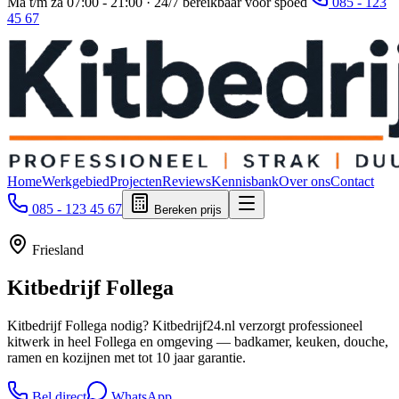
Ma t/m za 07:00 - 21:00 · 24/7 bereikbaar voor spoed
085 - 123
45 67
Home
Werkgebied
Projecten
Reviews
Kennisbank
Over ons
Contact
085 - 123 45 67
Bereken prijs
Friesland
Kitbedrijf
Follega
Kitbedrijf Follega nodig? Kitbedrijf24.nl verzorgt professioneel
kitwerk in heel Follega en omgeving — badkamer, keuken, douche,
ramen en kozijnen met tot 10 jaar garantie.
Bel direct
WhatsApp