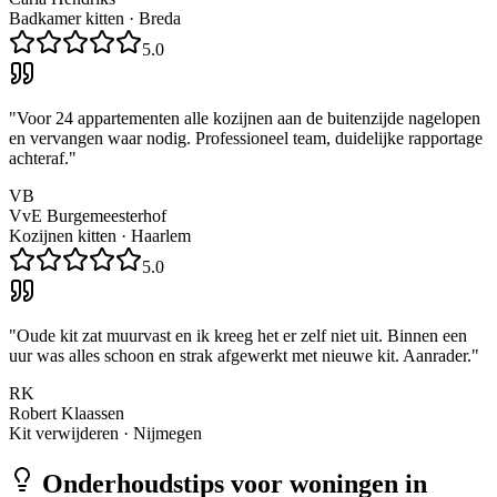
Badkamer kitten
·
Breda
5.0
"
Voor 24 appartementen alle kozijnen aan de buitenzijde nagelopen
en vervangen waar nodig. Professioneel team, duidelijke rapportage
achteraf.
"
VB
VvE Burgemeesterhof
Kozijnen kitten
·
Haarlem
5.0
"
Oude kit zat muurvast en ik kreeg het er zelf niet uit. Binnen een
uur was alles schoon en strak afgewerkt met nieuwe kit. Aanrader.
"
RK
Robert Klaassen
Kit verwijderen
·
Nijmegen
Onderhoudstips voor woningen in