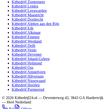
Kitbedrijf
Zoetermeer
Kitbedrijf
Leiden
Kitbedrijf
Leeuwarden
Kitbedrijf
Maastricht
Kitbedrijf
Dordrecht
Kitbedrijf
Alphen aan den Rijn
Kitbedrijf
Ede
Kitbedrijf
Alkmaar
Kitbedrijf
Emmen
Kitbedrijf
Westland
Kitbedrijf
Delft
Kitbedrijf
Venlo
Kitbedrijf
Deventer
Kitbedrijf
Sittard-Geleen
Kitbedrijf
Helmond
Kitbedrijf
Oss
Kitbedrijf
Amstelveen
Kitbedrijf
Hilversum
Kitbedrijf
Nissewaard
Kitbedrijf
Heerlen
Kitbedrijf
Purmerend
©
2026
Kitbedrijf24.nl
—
Deventerweg 42
,
3843 GA
Harderwijk
—
Heel Nederland
Bel
Offerte