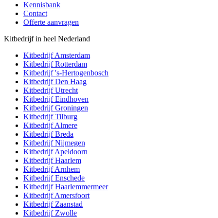
Kennisbank
Contact
Offerte aanvragen
Kitbedrijf in heel Nederland
Kitbedrijf
Amsterdam
Kitbedrijf
Rotterdam
Kitbedrijf
's-Hertogenbosch
Kitbedrijf
Den Haag
Kitbedrijf
Utrecht
Kitbedrijf
Eindhoven
Kitbedrijf
Groningen
Kitbedrijf
Tilburg
Kitbedrijf
Almere
Kitbedrijf
Breda
Kitbedrijf
Nijmegen
Kitbedrijf
Apeldoorn
Kitbedrijf
Haarlem
Kitbedrijf
Arnhem
Kitbedrijf
Enschede
Kitbedrijf
Haarlemmermeer
Kitbedrijf
Amersfoort
Kitbedrijf
Zaanstad
Kitbedrijf
Zwolle