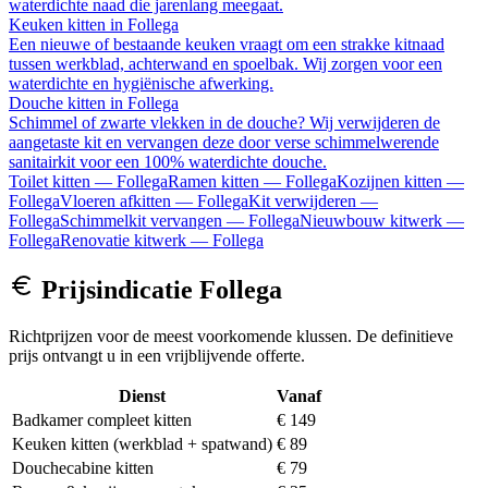
waterdichte naad die jarenlang meegaat.
Keuken kitten
in
Follega
Een nieuwe of bestaande keuken vraagt om een strakke kitnaad
tussen werkblad, achterwand en spoelbak. Wij zorgen voor een
waterdichte en hygiënische afwerking.
Douche kitten
in
Follega
Schimmel of zwarte vlekken in de douche? Wij verwijderen de
aangetaste kit en vervangen deze door verse schimmelwerende
sanitairkit voor een 100% waterdichte douche.
Toilet kitten
—
Follega
Ramen kitten
—
Follega
Kozijnen kitten
—
Follega
Vloeren afkitten
—
Follega
Kit verwijderen
—
Follega
Schimmelkit vervangen
—
Follega
Nieuwbouw kitwerk
—
Follega
Renovatie kitwerk
—
Follega
Prijsindicatie
Follega
Richtprijzen voor de meest voorkomende klussen. De definitieve
prijs ontvangt u in een vrijblijvende offerte.
Dienst
Vanaf
Badkamer compleet kitten
€ 149
Keuken kitten (werkblad + spatwand)
€ 89
Douchecabine kitten
€ 79