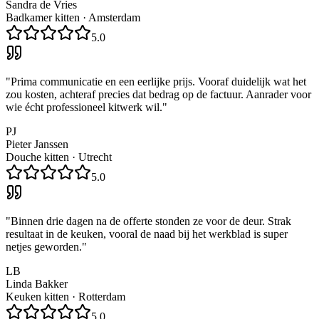
Sandra de Vries
Badkamer kitten
·
Amsterdam
5.0
"
Prima communicatie en een eerlijke prijs. Vooraf duidelijk wat het
zou kosten, achteraf precies dat bedrag op de factuur. Aanrader voor
wie écht professioneel kitwerk wil.
"
PJ
Pieter Janssen
Douche kitten
·
Utrecht
5.0
"
Binnen drie dagen na de offerte stonden ze voor de deur. Strak
resultaat in de keuken, vooral de naad bij het werkblad is super
netjes geworden.
"
LB
Linda Bakker
Keuken kitten
·
Rotterdam
5.0