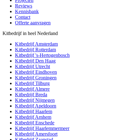
Projecten
Reviews
Kennisbank
Contact
Offerte aanvragen
Kitbedrijf in heel Nederland
Kitbedrijf
Amsterdam
Kitbedrijf
Rotterdam
Kitbedrijf
's-Hertogenbosch
Kitbedrijf
Den Haag
Kitbedrijf
Utrecht
Kitbedrijf
Eindhoven
Kitbedrijf
Groningen
Kitbedrijf
Tilburg
Kitbedrijf
Almere
Kitbedrijf
Breda
Kitbedrijf
Nijmegen
Kitbedrijf
Apeldoorn
Kitbedrijf
Haarlem
Kitbedrijf
Arnhem
Kitbedrijf
Enschede
Kitbedrijf
Haarlemmermeer
Kitbedrijf
Amersfoort
Kitbedrijf
Zaanstad