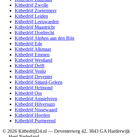
Kitbedrijf
Zwolle
Kitbedrijf
Zoetermeer
Kitbedrijf
Leiden
Kitbedrijf
Leeuwarden
Kitbedrijf
Maastricht
Kitbedrijf
Dordrecht
Kitbedrijf
Alphen aan den Rijn
Kitbedrijf
Ede
Kitbedrijf
Alkmaar
Kitbedrijf
Emmen
Kitbedrijf
Westland
Kitbedrijf
Delft
Kitbedrijf
Venlo
Kitbedrijf
Deventer
Kitbedrijf
Sittard-Geleen
Kitbedrijf
Helmond
Kitbedrijf
Oss
Kitbedrijf
Amstelveen
Kitbedrijf
Hilversum
Kitbedrijf
Nissewaard
Kitbedrijf
Heerlen
Kitbedrijf
Purmerend
©
2026
Kitbedrijf24.nl
—
Deventerweg 42
,
3843 GA
Harderwijk
—
Heel Nederland