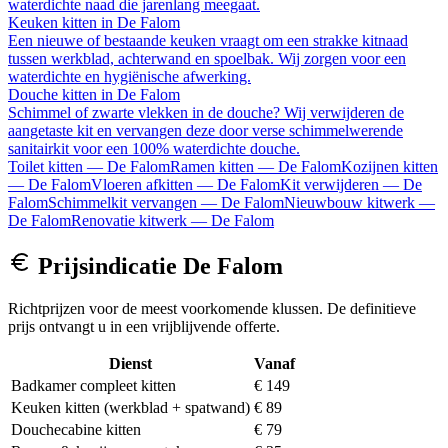
waterdichte naad die jarenlang meegaat.
Keuken kitten
in
De Falom
Een nieuwe of bestaande keuken vraagt om een strakke kitnaad
tussen werkblad, achterwand en spoelbak. Wij zorgen voor een
waterdichte en hygiënische afwerking.
Douche kitten
in
De Falom
Schimmel of zwarte vlekken in de douche? Wij verwijderen de
aangetaste kit en vervangen deze door verse schimmelwerende
sanitairkit voor een 100% waterdichte douche.
Toilet kitten
—
De Falom
Ramen kitten
—
De Falom
Kozijnen kitten
—
De Falom
Vloeren afkitten
—
De Falom
Kit verwijderen
—
De
Falom
Schimmelkit vervangen
—
De Falom
Nieuwbouw kitwerk
—
De Falom
Renovatie kitwerk
—
De Falom
Prijsindicatie
De Falom
Richtprijzen voor de meest voorkomende klussen. De definitieve
prijs ontvangt u in een vrijblijvende offerte.
Dienst
Vanaf
Badkamer compleet kitten
€ 149
Keuken kitten (werkblad + spatwand)
€ 89
Douchecabine kitten
€ 79