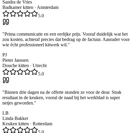
Sandra de Vries
Badkamer kitten
·
Amsterdam
5.0
"
Prima communicatie en een eerlijke prijs. Vooraf duidelijk wat het
zou kosten, achteraf precies dat bedrag op de factuur. Aanrader voor
wie écht professioneel kitwerk wil.
"
PJ
Pieter Janssen
Douche kitten
·
Utrecht
5.0
"
Binnen drie dagen na de offerte stonden ze voor de deur. Strak
resultaat in de keuken, vooral de naad bij het werkblad is super
netjes geworden.
"
LB
Linda Bakker
Keuken kitten
·
Rotterdam
5.0