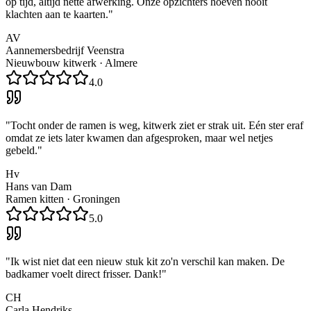
op tijd, altijd nette afwerking. Onze opzichters hoeven nooit
klachten aan te kaarten.
"
AV
Aannemersbedrijf Veenstra
Nieuwbouw kitwerk
·
Almere
4.0
"
Tocht onder de ramen is weg, kitwerk ziet er strak uit. Eén ster eraf
omdat ze iets later kwamen dan afgesproken, maar wel netjes
gebeld.
"
Hv
Hans van Dam
Ramen kitten
·
Groningen
5.0
"
Ik wist niet dat een nieuw stuk kit zo'n verschil kan maken. De
badkamer voelt direct frisser. Dank!
"
CH
Carla Hendriks