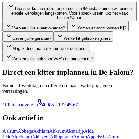
Hoe snel kunnen jullie ter plaatse zijn?
Meestal kunnen wij binnen
enkele werkdagen langskomen. Voor spoedklussen lukt het vaak
binnen 24 uur.
Werken jullie alleen overdag?
Komen er voorrijkosten bij?
Geven jullie garantie?
Welke kit gebruiken jullie?
Mag ik direct na het kitten weer douchen?
Werken jullie ook voor VvE's en aannemers?
Direct een kitter inplannen in
De Falom
?
Binnen 1 werkdag een offerte op maat. Vaste prijs, geen
verrassingen.
Offerte aanvragen
085 - 123 45 67
Ook actief in
Aalsum
Abbega
Achlum
Akkrum
Akmarijp
Alde
Leie
Aldeboarn
Aldtsjerk
Allingawier
Anjum
Appelscha
Arum