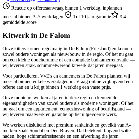
Reactie op offerteaanvraag binnen 1 werkdag, inplannen
meestal binnen 3–5 werkdagen.
Tot 10 jaar garantie
9,4
gemiddelde score
Kitwerk in
De Falom
Onze kitters komen regelmatig in De Falom (Friesland) en kennen
zowel oudere woningen als nieuwbouw in de regio. Of het nu gaat
om een kleine doucheruimte of een complete badkamerrenovatie —
wij leveren strak, schimmelwerend kitwerk dat jaren meegaat.
Voor particulieren, VvE's en aannemers in De Falom plannen wij
meestal binnen enkele werkdagen in. Vraag online vrijblijvend een
offerte aan en u krijgt binnen 1 werkdag een vaste prijs.
Onze monteurs werken al jaren in deze regio en kennen de
eigenaardigheden van zowel oudere als moderne woningen. Of het
nu gaat om een appartement, eengezinswoning of bedrijfspand —
wij leveren maatwerk en garantie op het uitgevoerde werk.
We werken uitsluitend met premium sanitairkit en gevelkit van A-
merken zoals Soudal en Den Braven. Dat betekent: blijvend witte
naden, hoge schimmelresistentie en een afwerking die jaren