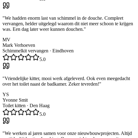
"
We hadden enorm last van schimmel in de douche. Compleet
vervangen, helder uitgelegd waarom dit niet meer schoon te krijgen
was. Een dag later weer kunnen douchen.
"
MV
Mark Verhoeven
Schimmelkit vervangen
·
Eindhoven
5.0
"
Vriendelijke kitter, mooi werk afgeleverd. Ook even meegedacht
over het toilet naast de badkamer. Zeker tevreden!
"
YS
Yvonne Smit
Toilet kitten
·
Den Haag
5.0
"
We werken al jaren samen voor onze nieuwbouwprojecten. Altijd