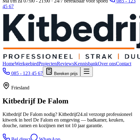
Ma t/m za 07:00 - 21:00 · 24/7 bereikbaar voor spoed
085 - 123
45 67
Home
Werkgebied
Projecten
Reviews
Kennisbank
Over ons
Contact
085 - 123 45 67
Bereken prijs
Friesland
Kitbedrijf
De Falom
Kitbedrijf De Falom nodig? Kitbedrijf24.nl verzorgt professioneel
kitwerk in heel De Falom en omgeving — badkamer, keuken,
douche, ramen en kozijnen met tot 10 jaar garantie.
Bel direct
WhatsApp