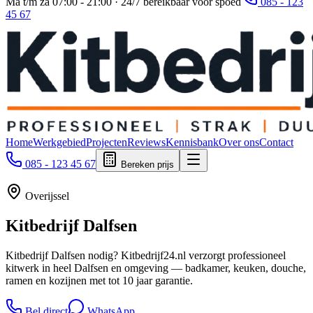
Ma t/m za 07:00 - 21:00 · 24/7 bereikbaar voor spoed
085 - 123
45 67
Home
Werkgebied
Projecten
Reviews
Kennisbank
Over ons
Contact
085 - 123 45 67
Bereken prijs
Overijssel
Kitbedrijf
Dalfsen
Kitbedrijf Dalfsen nodig? Kitbedrijf24.nl verzorgt professioneel
kitwerk in heel Dalfsen en omgeving — badkamer, keuken, douche,
ramen en kozijnen met tot 10 jaar garantie.
Bel direct
WhatsApp