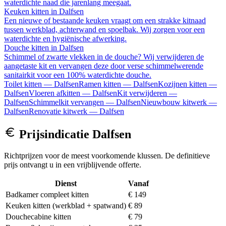
waterdichte naad die jarenlang meegaat.
Keuken kitten
in
Dalfsen
Een nieuwe of bestaande keuken vraagt om een strakke kitnaad
tussen werkblad, achterwand en spoelbak. Wij zorgen voor een
waterdichte en hygiënische afwerking.
Douche kitten
in
Dalfsen
Schimmel of zwarte vlekken in de douche? Wij verwijderen de
aangetaste kit en vervangen deze door verse schimmelwerende
sanitairkit voor een 100% waterdichte douche.
Toilet kitten
—
Dalfsen
Ramen kitten
—
Dalfsen
Kozijnen kitten
—
Dalfsen
Vloeren afkitten
—
Dalfsen
Kit verwijderen
—
Dalfsen
Schimmelkit vervangen
—
Dalfsen
Nieuwbouw kitwerk
—
Dalfsen
Renovatie kitwerk
—
Dalfsen
Prijsindicatie
Dalfsen
Richtprijzen voor de meest voorkomende klussen. De definitieve
prijs ontvangt u in een vrijblijvende offerte.
Dienst
Vanaf
Badkamer compleet kitten
€ 149
Keuken kitten (werkblad + spatwand)
€ 89
Douchecabine kitten
€ 79