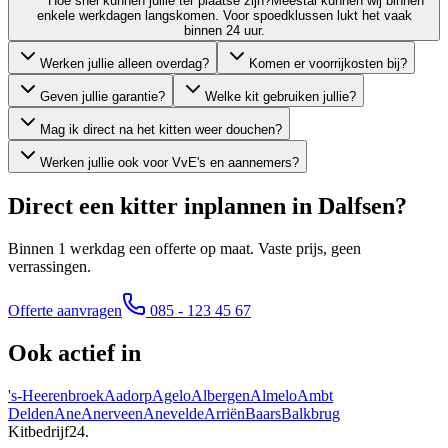
Hoe snel kunnen jullie ter plaatse zijn?
Meestal kunnen wij binnen
enkele werkdagen langskomen. Voor spoedklussen lukt het vaak
binnen 24 uur.
Werken jullie alleen overdag?
Komen er voorrijkosten bij?
Geven jullie garantie?
Welke kit gebruiken jullie?
Mag ik direct na het kitten weer douchen?
Werken jullie ook voor VvE's en aannemers?
Direct een kitter inplannen in
Dalfsen
?
Binnen 1 werkdag een offerte op maat. Vaste prijs, geen
verrassingen.
Offerte aanvragen
085 - 123 45 67
Ook actief in
's-Heerenbroek
Aadorp
Agelo
Albergen
Almelo
Ambt
Delden
Ane
Anerveen
Anevelde
Arriën
Baars
Balkbrug
Kitbedrijf24
.