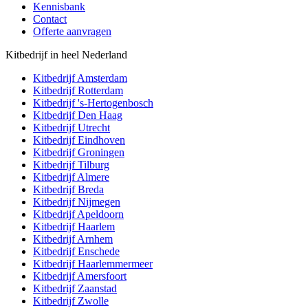
Kennisbank
Contact
Offerte aanvragen
Kitbedrijf in heel Nederland
Kitbedrijf
Amsterdam
Kitbedrijf
Rotterdam
Kitbedrijf
's-Hertogenbosch
Kitbedrijf
Den Haag
Kitbedrijf
Utrecht
Kitbedrijf
Eindhoven
Kitbedrijf
Groningen
Kitbedrijf
Tilburg
Kitbedrijf
Almere
Kitbedrijf
Breda
Kitbedrijf
Nijmegen
Kitbedrijf
Apeldoorn
Kitbedrijf
Haarlem
Kitbedrijf
Arnhem
Kitbedrijf
Enschede
Kitbedrijf
Haarlemmermeer
Kitbedrijf
Amersfoort
Kitbedrijf
Zaanstad
Kitbedrijf
Zwolle