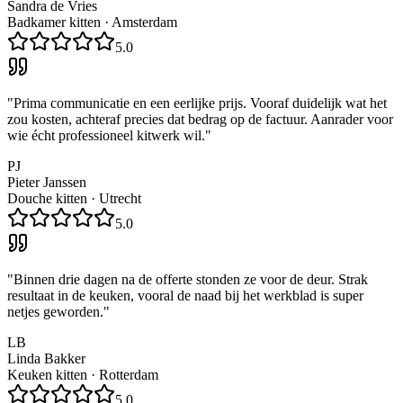
Sandra de Vries
Badkamer kitten
·
Amsterdam
5.0
"
Prima communicatie en een eerlijke prijs. Vooraf duidelijk wat het
zou kosten, achteraf precies dat bedrag op de factuur. Aanrader voor
wie écht professioneel kitwerk wil.
"
PJ
Pieter Janssen
Douche kitten
·
Utrecht
5.0
"
Binnen drie dagen na de offerte stonden ze voor de deur. Strak
resultaat in de keuken, vooral de naad bij het werkblad is super
netjes geworden.
"
LB
Linda Bakker
Keuken kitten
·
Rotterdam
5.0