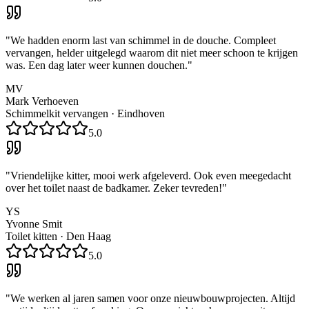
"
We hadden enorm last van schimmel in de douche. Compleet
vervangen, helder uitgelegd waarom dit niet meer schoon te krijgen
was. Een dag later weer kunnen douchen.
"
MV
Mark Verhoeven
Schimmelkit vervangen
·
Eindhoven
5.0
"
Vriendelijke kitter, mooi werk afgeleverd. Ook even meegedacht
over het toilet naast de badkamer. Zeker tevreden!
"
YS
Yvonne Smit
Toilet kitten
·
Den Haag
5.0
"
We werken al jaren samen voor onze nieuwbouwprojecten. Altijd