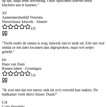
op tijd, altijd nette afwerking. Onze opzichters hoeven nooit
klachten aan te kaarten.
"
AV
Aannemersbedrijf Veenstra
Nieuwbouw kitwerk
·
Almere
4.0
"
Tocht onder de ramen is weg, kitwerk ziet er strak uit. Eén ster eraf
omdat ze iets later kwamen dan afgesproken, maar wel netjes
gebeld.
"
Hv
Hans van Dam
Ramen kitten
·
Groningen
5.0
"
Ik wist niet dat een nieuw stuk kit zo'n verschil kan maken. De
badkamer voelt direct frisser. Dank!
"
CH
Carla Hendriks