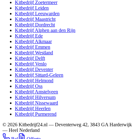
Kitbedrijf
Zoetermeer
Kitbedrijf
Leiden
Kitbedrijf
Leeuwarden
Kitbedrijf
Maastricht
Kitbedrijf
Dordrecht
Kitbedrijf
Alphen aan den Rijn
Kitbedrijf
Ede
Kitbedrijf
Alkmaar
Kitbedrijf
Emmen
Kitbedrijf
Westland
Kitbedrijf
Delft
Kitbedrijf
Venlo
Kitbedrijf
Deventer
Kitbedrijf
Sittard-Geleen
Kitbedrijf
Helmond
Kitbedrijf
Oss
Kitbedrijf
Amstelveen
Kitbedrijf
Hilversum
Kitbedrijf
Nissewaard
Kitbedrijf
Heerlen
Kitbedrijf
Purmerend
©
2026
Kitbedrijf24.nl
—
Deventerweg 42
,
3843 GA
Harderwijk
—
Heel Nederland
Bel
Offerte