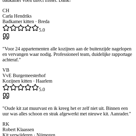
badkamer voelt direct frisser. Dank!
"
CH
Carla Hendriks
Badkamer kitten
·
Breda
5.0
"
Voor 24 appartementen alle kozijnen aan de buitenzijde nagelopen
en vervangen waar nodig. Professioneel team, duidelijke rapportage
achteraf.
"
VB
VvE Burgemeesterhof
Kozijnen kitten
·
Haarlem
5.0
"
Oude kit zat muurvast en ik kreeg het er zelf niet uit. Binnen een
uur was alles schoon en strak afgewerkt met nieuwe kit. Aanrader.
"
RK
Robert Klaassen
Kit verwijderen
·
Nijmegen