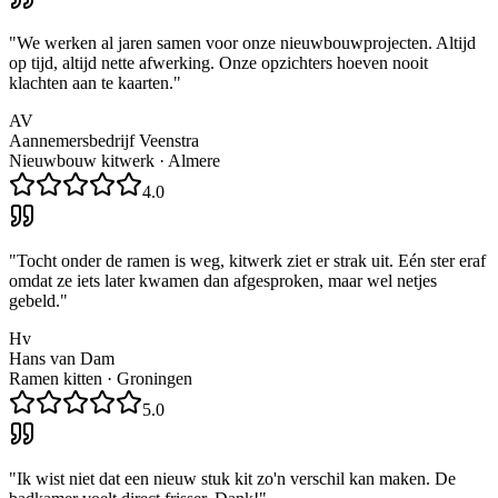
"
We werken al jaren samen voor onze nieuwbouwprojecten. Altijd
op tijd, altijd nette afwerking. Onze opzichters hoeven nooit
klachten aan te kaarten.
"
AV
Aannemersbedrijf Veenstra
Nieuwbouw kitwerk
·
Almere
4.0
"
Tocht onder de ramen is weg, kitwerk ziet er strak uit. Eén ster eraf
omdat ze iets later kwamen dan afgesproken, maar wel netjes
gebeld.
"
Hv
Hans van Dam
Ramen kitten
·
Groningen
5.0
"
Ik wist niet dat een nieuw stuk kit zo'n verschil kan maken. De