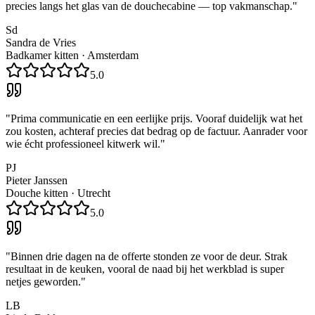
precies langs het glas van de douchecabine — top vakmanschap.
"
Sd
Sandra de Vries
Badkamer kitten
·
Amsterdam
5.0
"
Prima communicatie en een eerlijke prijs. Vooraf duidelijk wat het
zou kosten, achteraf precies dat bedrag op de factuur. Aanrader voor
wie écht professioneel kitwerk wil.
"
PJ
Pieter Janssen
Douche kitten
·
Utrecht
5.0
"
Binnen drie dagen na de offerte stonden ze voor de deur. Strak
resultaat in de keuken, vooral de naad bij het werkblad is super
netjes geworden.
"
LB