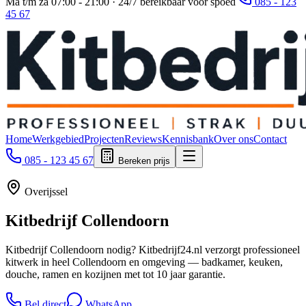
Ma t/m za 07:00 - 21:00 · 24/7 bereikbaar voor spoed
085 - 123
45 67
Home
Werkgebied
Projecten
Reviews
Kennisbank
Over ons
Contact
085 - 123 45 67
Bereken prijs
Overijssel
Kitbedrijf
Collendoorn
Kitbedrijf Collendoorn nodig? Kitbedrijf24.nl verzorgt professioneel
kitwerk in heel Collendoorn en omgeving — badkamer, keuken,
douche, ramen en kozijnen met tot 10 jaar garantie.
Bel direct
WhatsApp