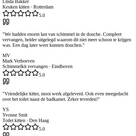
Linda Bakker
Keuken kitten
·
Rotterdam
5.0
"
We hadden enorm last van schimmel in de douche. Compleet
vervangen, helder uitgelegd waarom dit niet meer schoon te krijgen
was. Een dag later weer kunnen douchen.
"
MV
Mark Verhoeven
Schimmelkit vervangen
·
Eindhoven
5.0
"
Vriendelijke kitter, mooi werk afgeleverd. Ook even meegedacht
over het toilet naast de badkamer. Zeker tevreden!
"
YS
Yvonne Smit
Toilet kitten
·
Den Haag
5.0