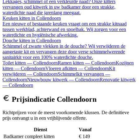
Lekkages, schimmel of een verkleurde naad? Onze kitters
vervangen oud kitwerk in uw badkamer door een strakke,
waterdichte naad die jarenlang meegaat.
Keuken kitten
in
Collendoorn
Een nieuwe of bestaande keuken vraagt om een strakke kitnaad
tussen werkblad, achterwand en spoelbak. Wij zorgen voor een
waterdichte en hygiënische afwerking.
Douche kitten
in
Collendoorn
Schimmel of zwarte vlekken in de douche? Wij verwijderen de
aangetaste kit en vervangen deze door verse schimmelwerende
sanitairkit voor een 100% waterdichte douche.
Toilet kitten
—
Collendoorn
Ramen kitten
—
Collendoorn
Kozijnen
kitten
—
Collendoorn
Vloeren afkitten
—
Collendoorn
Kit
verwijderen
—
Collendoorn
Schimmelkit vervangen
—
Collendoorn
Nieuwbouw kitwerk
—
Collendoorn
Renovatie kitwerk
—
Collendoorn
Prijsindicatie
Collendoorn
Richtprijzen voor de meest voorkomende klussen. De definitieve
prijs ontvangt u in een vrijblijvende offerte.
Dienst
Vanaf
Badkamer compleet kitten
€ 149