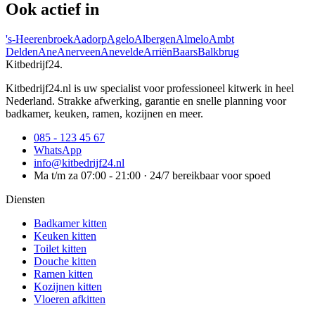
Ook actief in
's-Heerenbroek
Aadorp
Agelo
Albergen
Almelo
Ambt
Delden
Ane
Anerveen
Anevelde
Arriën
Baars
Balkbrug
Kitbedrijf24
.
Kitbedrijf24.nl is uw specialist voor professioneel kitwerk in heel
Nederland. Strakke afwerking, garantie en snelle planning voor
badkamer, keuken, ramen, kozijnen en meer.
085 - 123 45 67
WhatsApp
info@kitbedrijf24.nl
Ma t/m za 07:00 - 21:00 · 24/7 bereikbaar voor spoed
Diensten
Badkamer kitten
Keuken kitten
Toilet kitten
Douche kitten
Ramen kitten
Kozijnen kitten
Vloeren afkitten