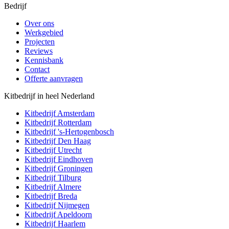
Bedrijf
Over ons
Werkgebied
Projecten
Reviews
Kennisbank
Contact
Offerte aanvragen
Kitbedrijf in heel Nederland
Kitbedrijf
Amsterdam
Kitbedrijf
Rotterdam
Kitbedrijf
's-Hertogenbosch
Kitbedrijf
Den Haag
Kitbedrijf
Utrecht
Kitbedrijf
Eindhoven
Kitbedrijf
Groningen
Kitbedrijf
Tilburg
Kitbedrijf
Almere
Kitbedrijf
Breda
Kitbedrijf
Nijmegen
Kitbedrijf
Apeldoorn
Kitbedrijf
Haarlem