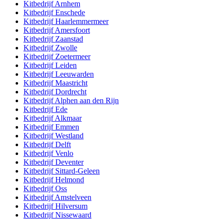
Kitbedrijf
Arnhem
Kitbedrijf
Enschede
Kitbedrijf
Haarlemmermeer
Kitbedrijf
Amersfoort
Kitbedrijf
Zaanstad
Kitbedrijf
Zwolle
Kitbedrijf
Zoetermeer
Kitbedrijf
Leiden
Kitbedrijf
Leeuwarden
Kitbedrijf
Maastricht
Kitbedrijf
Dordrecht
Kitbedrijf
Alphen aan den Rijn
Kitbedrijf
Ede
Kitbedrijf
Alkmaar
Kitbedrijf
Emmen
Kitbedrijf
Westland
Kitbedrijf
Delft
Kitbedrijf
Venlo
Kitbedrijf
Deventer
Kitbedrijf
Sittard-Geleen
Kitbedrijf
Helmond
Kitbedrijf
Oss
Kitbedrijf
Amstelveen
Kitbedrijf
Hilversum
Kitbedrijf
Nissewaard