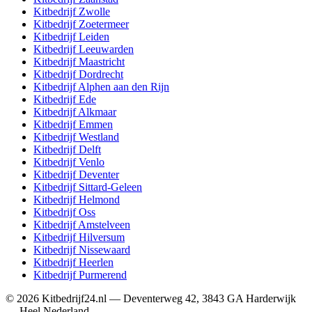
Kitbedrijf
Zwolle
Kitbedrijf
Zoetermeer
Kitbedrijf
Leiden
Kitbedrijf
Leeuwarden
Kitbedrijf
Maastricht
Kitbedrijf
Dordrecht
Kitbedrijf
Alphen aan den Rijn
Kitbedrijf
Ede
Kitbedrijf
Alkmaar
Kitbedrijf
Emmen
Kitbedrijf
Westland
Kitbedrijf
Delft
Kitbedrijf
Venlo
Kitbedrijf
Deventer
Kitbedrijf
Sittard-Geleen
Kitbedrijf
Helmond
Kitbedrijf
Oss
Kitbedrijf
Amstelveen
Kitbedrijf
Hilversum
Kitbedrijf
Nissewaard
Kitbedrijf
Heerlen
Kitbedrijf
Purmerend
©
2026
Kitbedrijf24.nl
—
Deventerweg 42
,
3843 GA
Harderwijk
—
Heel Nederland