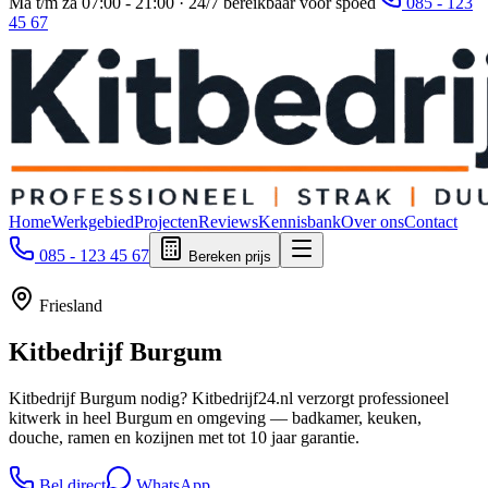
Ma t/m za 07:00 - 21:00 · 24/7 bereikbaar voor spoed
085 - 123
45 67
Home
Werkgebied
Projecten
Reviews
Kennisbank
Over ons
Contact
085 - 123 45 67
Bereken prijs
Friesland
Kitbedrijf
Burgum
Kitbedrijf Burgum nodig? Kitbedrijf24.nl verzorgt professioneel
kitwerk in heel Burgum en omgeving — badkamer, keuken,
douche, ramen en kozijnen met tot 10 jaar garantie.
Bel direct
WhatsApp