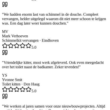
"
We hadden enorm last van schimmel in de douche. Compleet
vervangen, helder uitgelegd waarom dit niet meer schoon te krijgen
was. Een dag later weer kunnen douchen.
"
MV
Mark Verhoeven
Schimmelkit vervangen
·
Eindhoven
5.0
"
Vriendelijke kitter, mooi werk afgeleverd. Ook even meegedacht
over het toilet naast de badkamer. Zeker tevreden!
"
YS
Yvonne Smit
Toilet kitten
·
Den Haag
5.0
"
We werken al jaren samen voor onze nieuwbouwprojecten. Altijd