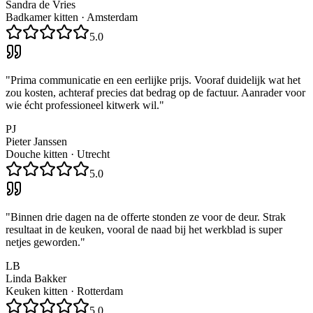
Sandra de Vries
Badkamer kitten
·
Amsterdam
5.0
"
Prima communicatie en een eerlijke prijs. Vooraf duidelijk wat het
zou kosten, achteraf precies dat bedrag op de factuur. Aanrader voor
wie écht professioneel kitwerk wil.
"
PJ
Pieter Janssen
Douche kitten
·
Utrecht
5.0
"
Binnen drie dagen na de offerte stonden ze voor de deur. Strak
resultaat in de keuken, vooral de naad bij het werkblad is super
netjes geworden.
"
LB
Linda Bakker
Keuken kitten
·
Rotterdam
5.0