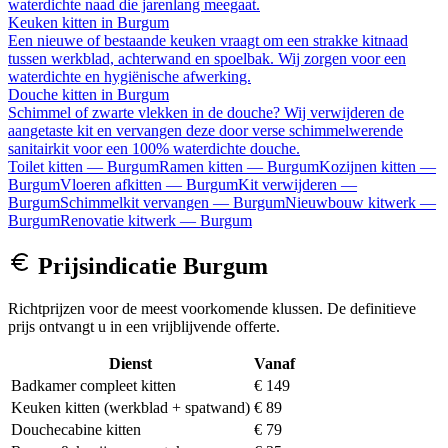
waterdichte naad die jarenlang meegaat.
Keuken kitten
in
Burgum
Een nieuwe of bestaande keuken vraagt om een strakke kitnaad
tussen werkblad, achterwand en spoelbak. Wij zorgen voor een
waterdichte en hygiënische afwerking.
Douche kitten
in
Burgum
Schimmel of zwarte vlekken in de douche? Wij verwijderen de
aangetaste kit en vervangen deze door verse schimmelwerende
sanitairkit voor een 100% waterdichte douche.
Toilet kitten
—
Burgum
Ramen kitten
—
Burgum
Kozijnen kitten
—
Burgum
Vloeren afkitten
—
Burgum
Kit verwijderen
—
Burgum
Schimmelkit vervangen
—
Burgum
Nieuwbouw kitwerk
—
Burgum
Renovatie kitwerk
—
Burgum
Prijsindicatie
Burgum
Richtprijzen voor de meest voorkomende klussen. De definitieve
prijs ontvangt u in een vrijblijvende offerte.
Dienst
Vanaf
Badkamer compleet kitten
€ 149
Keuken kitten (werkblad + spatwand)
€ 89
Douchecabine kitten
€ 79