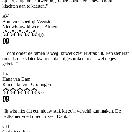
op tijd, altijd nette afwerking. Onze opzichters hoeven nooit
klachten aan te kaarten.
"
AV
Aannemersbedrijf Veenstra
Nieuwbouw kitwerk
·
Almere
4.0
"
Tocht onder de ramen is weg, kitwerk ziet er strak uit. Eén ster eraf
omdat ze iets later kwamen dan afgesproken, maar wel netjes
gebeld.
"
Hv
Hans van Dam
Ramen kitten
·
Groningen
5.0
"
Ik wist niet dat een nieuw stuk kit zo'n verschil kan maken. De
badkamer voelt direct frisser. Dank!
"
CH
Carla Hendriks