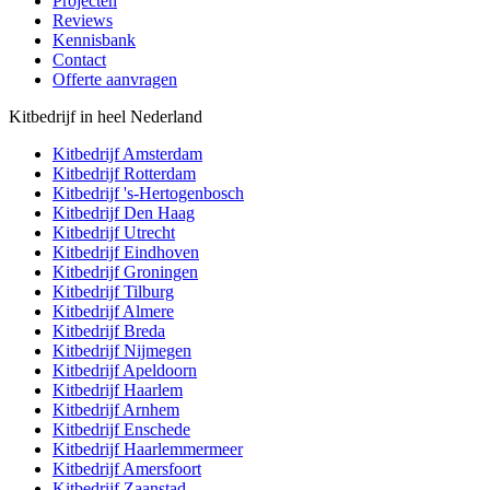
Projecten
Reviews
Kennisbank
Contact
Offerte aanvragen
Kitbedrijf in heel Nederland
Kitbedrijf
Amsterdam
Kitbedrijf
Rotterdam
Kitbedrijf
's-Hertogenbosch
Kitbedrijf
Den Haag
Kitbedrijf
Utrecht
Kitbedrijf
Eindhoven
Kitbedrijf
Groningen
Kitbedrijf
Tilburg
Kitbedrijf
Almere
Kitbedrijf
Breda
Kitbedrijf
Nijmegen
Kitbedrijf
Apeldoorn
Kitbedrijf
Haarlem
Kitbedrijf
Arnhem
Kitbedrijf
Enschede
Kitbedrijf
Haarlemmermeer
Kitbedrijf
Amersfoort
Kitbedrijf
Zaanstad