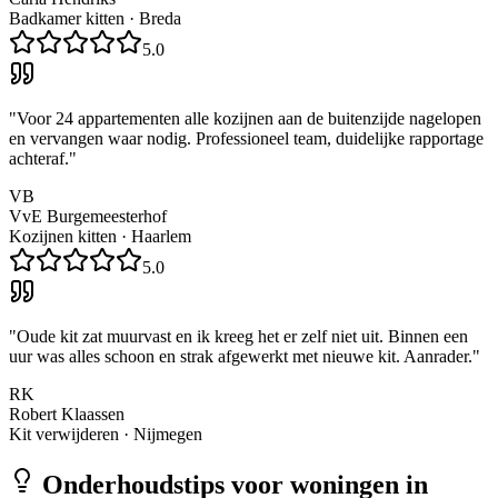
Badkamer kitten
·
Breda
5.0
"
Voor 24 appartementen alle kozijnen aan de buitenzijde nagelopen
en vervangen waar nodig. Professioneel team, duidelijke rapportage
achteraf.
"
VB
VvE Burgemeesterhof
Kozijnen kitten
·
Haarlem
5.0
"
Oude kit zat muurvast en ik kreeg het er zelf niet uit. Binnen een
uur was alles schoon en strak afgewerkt met nieuwe kit. Aanrader.
"
RK
Robert Klaassen
Kit verwijderen
·
Nijmegen
Onderhoudstips voor woningen in