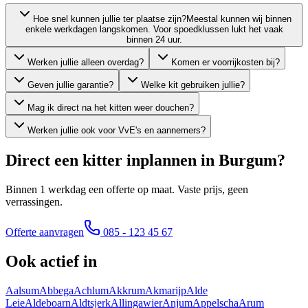
Hoe snel kunnen jullie ter plaatse zijn?
Meestal kunnen wij binnen
enkele werkdagen langskomen. Voor spoedklussen lukt het vaak
binnen 24 uur.
Werken jullie alleen overdag?
Komen er voorrijkosten bij?
Geven jullie garantie?
Welke kit gebruiken jullie?
Mag ik direct na het kitten weer douchen?
Werken jullie ook voor VvE's en aannemers?
Direct een kitter inplannen in
Burgum
?
Binnen 1 werkdag een offerte op maat. Vaste prijs, geen
verrassingen.
Offerte aanvragen
085 - 123 45 67
Ook actief in
Aalsum
Abbega
Achlum
Akkrum
Akmarijp
Alde
Leie
Aldeboarn
Aldtsjerk
Allingawier
Anjum
Appelscha
Arum