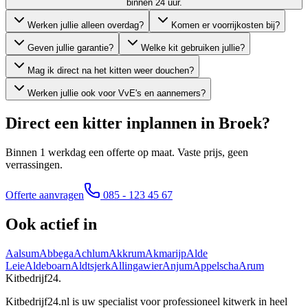
binnen 24 uur.
Werken jullie alleen overdag?
Komen er voorrijkosten bij?
Geven jullie garantie?
Welke kit gebruiken jullie?
Mag ik direct na het kitten weer douchen?
Werken jullie ook voor VvE's en aannemers?
Direct een kitter inplannen in
Broek
?
Binnen 1 werkdag een offerte op maat. Vaste prijs, geen
verrassingen.
Offerte aanvragen
085 - 123 45 67
Ook actief in
Aalsum
Abbega
Achlum
Akkrum
Akmarijp
Alde
Leie
Aldeboarn
Aldtsjerk
Allingawier
Anjum
Appelscha
Arum
Kitbedrijf24
.
Kitbedrijf24.nl is uw specialist voor professioneel kitwerk in heel