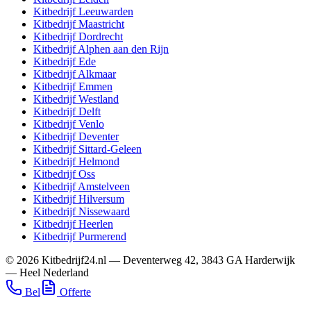
Kitbedrijf
Leeuwarden
Kitbedrijf
Maastricht
Kitbedrijf
Dordrecht
Kitbedrijf
Alphen aan den Rijn
Kitbedrijf
Ede
Kitbedrijf
Alkmaar
Kitbedrijf
Emmen
Kitbedrijf
Westland
Kitbedrijf
Delft
Kitbedrijf
Venlo
Kitbedrijf
Deventer
Kitbedrijf
Sittard-Geleen
Kitbedrijf
Helmond
Kitbedrijf
Oss
Kitbedrijf
Amstelveen
Kitbedrijf
Hilversum
Kitbedrijf
Nissewaard
Kitbedrijf
Heerlen
Kitbedrijf
Purmerend
©
2026
Kitbedrijf24.nl
—
Deventerweg 42
,
3843 GA
Harderwijk
—
Heel Nederland
Bel
Offerte