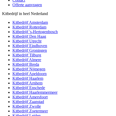
Contact
Offerte aanvragen
Kitbedrijf in heel Nederland
Kitbedrijf
Amsterdam
Kitbedrijf
Rotterdam
Kitbedrijf
's-Hertogenbosch
Kitbedrijf
Den Haag
Kitbedrijf
Utrecht
Kitbedrijf
Eindhoven
Kitbedrijf
Groningen
Kitbedrijf
Tilburg
Kitbedrijf
Almere
Kitbedrijf
Breda
Kitbedrijf
Nijmegen
Kitbedrijf
Apeldoorn
Kitbedrijf
Haarlem
Kitbedrijf
Arnhem
Kitbedrijf
Enschede
Kitbedrijf
Haarlemmermeer
Kitbedrijf
Amersfoort
Kitbedrijf
Zaanstad
Kitbedrijf
Zwolle
Kitbedrijf
Zoetermeer
Kitbedrijf
Leiden