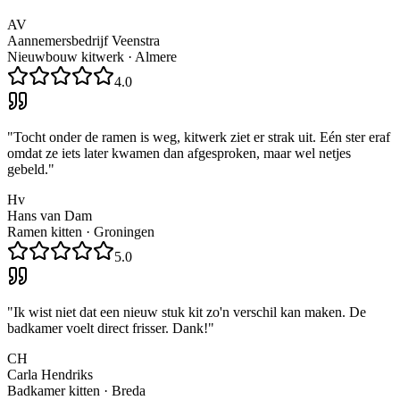
AV
Aannemersbedrijf Veenstra
Nieuwbouw kitwerk
·
Almere
4.0
"
Tocht onder de ramen is weg, kitwerk ziet er strak uit. Eén ster eraf
omdat ze iets later kwamen dan afgesproken, maar wel netjes
gebeld.
"
Hv
Hans van Dam
Ramen kitten
·
Groningen
5.0
"
Ik wist niet dat een nieuw stuk kit zo'n verschil kan maken. De
badkamer voelt direct frisser. Dank!
"
CH
Carla Hendriks
Badkamer kitten
·
Breda