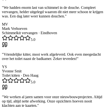
"
We hadden enorm last van schimmel in de douche. Compleet
vervangen, helder uitgelegd waarom dit niet meer schoon te krijgen
was. Een dag later weer kunnen douchen.
"
MV
Mark Verhoeven
Schimmelkit vervangen
·
Eindhoven
5.0
"
Vriendelijke kitter, mooi werk afgeleverd. Ook even meegedacht
over het toilet naast de badkamer. Zeker tevreden!
"
YS
Yvonne Smit
Toilet kitten
·
Den Haag
5.0
"
We werken al jaren samen voor onze nieuwbouwprojecten. Altijd
op tijd, altijd nette afwerking. Onze opzichters hoeven nooit
klachten aan te kaarten.
"