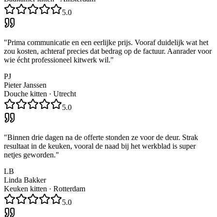
5.0
"
Prima communicatie en een eerlijke prijs. Vooraf duidelijk wat het
zou kosten, achteraf precies dat bedrag op de factuur. Aanrader voor
wie écht professioneel kitwerk wil.
"
PJ
Pieter Janssen
Douche kitten
·
Utrecht
5.0
"
Binnen drie dagen na de offerte stonden ze voor de deur. Strak
resultaat in de keuken, vooral de naad bij het werkblad is super
netjes geworden.
"
LB
Linda Bakker
Keuken kitten
·
Rotterdam
5.0