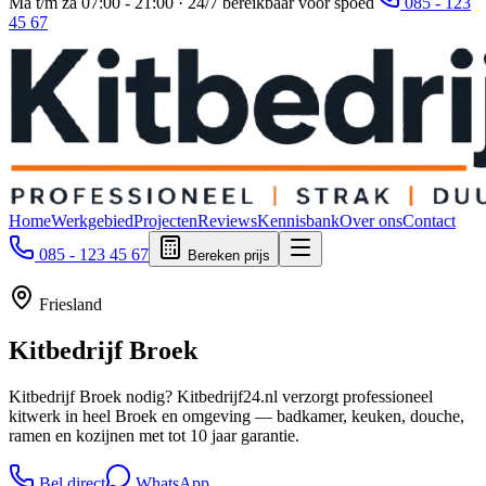
Ma t/m za 07:00 - 21:00 · 24/7 bereikbaar voor spoed
085 - 123
45 67
Home
Werkgebied
Projecten
Reviews
Kennisbank
Over ons
Contact
085 - 123 45 67
Bereken prijs
Friesland
Kitbedrijf
Broek
Kitbedrijf Broek nodig? Kitbedrijf24.nl verzorgt professioneel
kitwerk in heel Broek en omgeving — badkamer, keuken, douche,
ramen en kozijnen met tot 10 jaar garantie.
Bel direct
WhatsApp