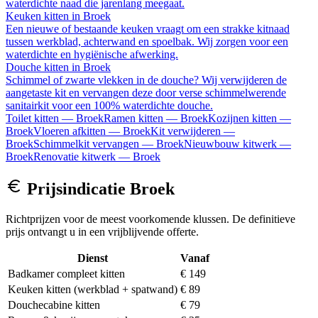
waterdichte naad die jarenlang meegaat.
Keuken kitten
in
Broek
Een nieuwe of bestaande keuken vraagt om een strakke kitnaad
tussen werkblad, achterwand en spoelbak. Wij zorgen voor een
waterdichte en hygiënische afwerking.
Douche kitten
in
Broek
Schimmel of zwarte vlekken in de douche? Wij verwijderen de
aangetaste kit en vervangen deze door verse schimmelwerende
sanitairkit voor een 100% waterdichte douche.
Toilet kitten
—
Broek
Ramen kitten
—
Broek
Kozijnen kitten
—
Broek
Vloeren afkitten
—
Broek
Kit verwijderen
—
Broek
Schimmelkit vervangen
—
Broek
Nieuwbouw kitwerk
—
Broek
Renovatie kitwerk
—
Broek
Prijsindicatie
Broek
Richtprijzen voor de meest voorkomende klussen. De definitieve
prijs ontvangt u in een vrijblijvende offerte.
Dienst
Vanaf
Badkamer compleet kitten
€ 149
Keuken kitten (werkblad + spatwand)
€ 89
Douchecabine kitten
€ 79