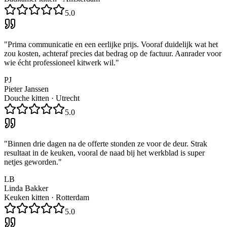
5.0
"
Prima communicatie en een eerlijke prijs. Vooraf duidelijk wat het
zou kosten, achteraf precies dat bedrag op de factuur. Aanrader voor
wie écht professioneel kitwerk wil.
"
PJ
Pieter Janssen
Douche kitten
·
Utrecht
5.0
"
Binnen drie dagen na de offerte stonden ze voor de deur. Strak
resultaat in de keuken, vooral de naad bij het werkblad is super
netjes geworden.
"
LB
Linda Bakker
Keuken kitten
·
Rotterdam
5.0