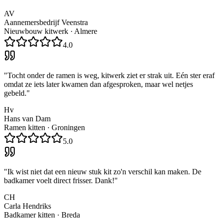
AV
Aannemersbedrijf Veenstra
Nieuwbouw kitwerk
·
Almere
4.0
"
Tocht onder de ramen is weg, kitwerk ziet er strak uit. Eén ster eraf
omdat ze iets later kwamen dan afgesproken, maar wel netjes
gebeld.
"
Hv
Hans van Dam
Ramen kitten
·
Groningen
5.0
"
Ik wist niet dat een nieuw stuk kit zo'n verschil kan maken. De
badkamer voelt direct frisser. Dank!
"
CH
Carla Hendriks
Badkamer kitten
·
Breda