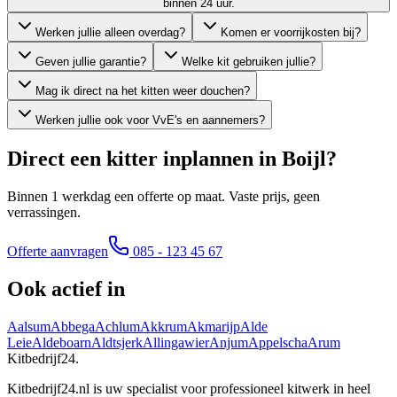
binnen 24 uur.
Werken jullie alleen overdag?
Komen er voorrijkosten bij?
Geven jullie garantie?
Welke kit gebruiken jullie?
Mag ik direct na het kitten weer douchen?
Werken jullie ook voor VvE's en aannemers?
Direct een kitter inplannen in
Boijl
?
Binnen 1 werkdag een offerte op maat. Vaste prijs, geen
verrassingen.
Offerte aanvragen
085 - 123 45 67
Ook actief in
Aalsum
Abbega
Achlum
Akkrum
Akmarijp
Alde
Leie
Aldeboarn
Aldtsjerk
Allingawier
Anjum
Appelscha
Arum
Kitbedrijf24
.
Kitbedrijf24.nl is uw specialist voor professioneel kitwerk in heel