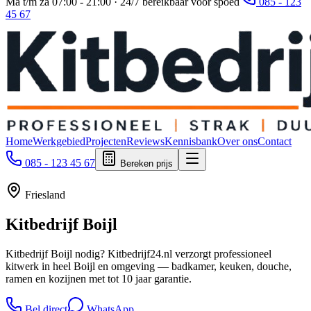
Ma t/m za 07:00 - 21:00 · 24/7 bereikbaar voor spoed
085 - 123
45 67
Home
Werkgebied
Projecten
Reviews
Kennisbank
Over ons
Contact
085 - 123 45 67
Bereken prijs
Friesland
Kitbedrijf
Boijl
Kitbedrijf Boijl nodig? Kitbedrijf24.nl verzorgt professioneel
kitwerk in heel Boijl en omgeving — badkamer, keuken, douche,
ramen en kozijnen met tot 10 jaar garantie.
Bel direct
WhatsApp