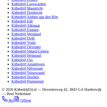
Kitbedrijf
Leeuwarden
Kitbedrijf
Maastricht
Kitbedrijf
Dordrecht
Kitbedrijf
Alphen aan den Rijn
Kitbedrijf
Ede
Kitbedrijf
Alkmaar
Kitbedrijf
Emmen
Kitbedrijf
Westland
Kitbedrijf
Delft
Kitbedrijf
Venlo
Kitbedrijf
Deventer
Kitbedrijf
Sittard-Geleen
Kitbedrijf
Helmond
Kitbedrijf
Oss
Kitbedrijf
Amstelveen
Kitbedrijf
Hilversum
Kitbedrijf
Nissewaard
Kitbedrijf
Heerlen
Kitbedrijf
Purmerend
©
2026
Kitbedrijf24.nl
—
Deventerweg 42
,
3843 GA
Harderwijk
—
Heel Nederland
Bel
Offerte