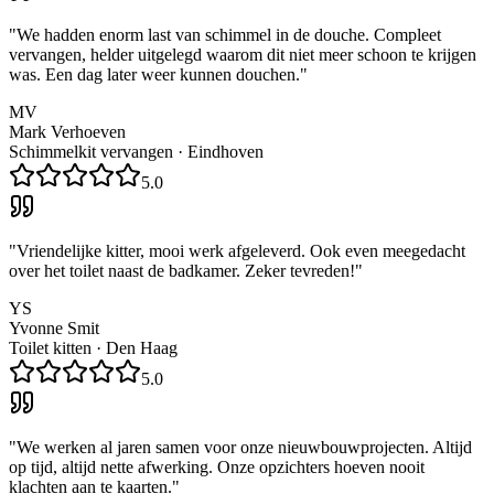
"
We hadden enorm last van schimmel in de douche. Compleet
vervangen, helder uitgelegd waarom dit niet meer schoon te krijgen
was. Een dag later weer kunnen douchen.
"
MV
Mark Verhoeven
Schimmelkit vervangen
·
Eindhoven
5.0
"
Vriendelijke kitter, mooi werk afgeleverd. Ook even meegedacht
over het toilet naast de badkamer. Zeker tevreden!
"
YS
Yvonne Smit
Toilet kitten
·
Den Haag
5.0
"
We werken al jaren samen voor onze nieuwbouwprojecten. Altijd
op tijd, altijd nette afwerking. Onze opzichters hoeven nooit
klachten aan te kaarten.
"