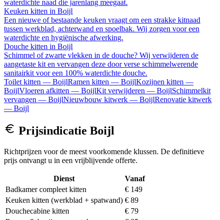
waterdichte naad die jarenlang meegaat.
Keuken kitten
in
Boijl
Een nieuwe of bestaande keuken vraagt om een strakke kitnaad
tussen werkblad, achterwand en spoelbak. Wij zorgen voor een
waterdichte en hygiënische afwerking.
Douche kitten
in
Boijl
Schimmel of zwarte vlekken in de douche? Wij verwijderen de
aangetaste kit en vervangen deze door verse schimmelwerende
sanitairkit voor een 100% waterdichte douche.
Toilet kitten
—
Boijl
Ramen kitten
—
Boijl
Kozijnen kitten
—
Boijl
Vloeren afkitten
—
Boijl
Kit verwijderen
—
Boijl
Schimmelkit
vervangen
—
Boijl
Nieuwbouw kitwerk
—
Boijl
Renovatie kitwerk
—
Boijl
Prijsindicatie
Boijl
Richtprijzen voor de meest voorkomende klussen. De definitieve
prijs ontvangt u in een vrijblijvende offerte.
Dienst
Vanaf
Badkamer compleet kitten
€ 149
Keuken kitten (werkblad + spatwand)
€ 89
Douchecabine kitten
€ 79