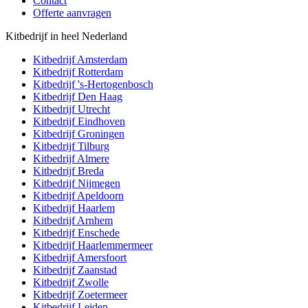
Contact
Offerte aanvragen
Kitbedrijf in heel Nederland
Kitbedrijf
Amsterdam
Kitbedrijf
Rotterdam
Kitbedrijf
's-Hertogenbosch
Kitbedrijf
Den Haag
Kitbedrijf
Utrecht
Kitbedrijf
Eindhoven
Kitbedrijf
Groningen
Kitbedrijf
Tilburg
Kitbedrijf
Almere
Kitbedrijf
Breda
Kitbedrijf
Nijmegen
Kitbedrijf
Apeldoorn
Kitbedrijf
Haarlem
Kitbedrijf
Arnhem
Kitbedrijf
Enschede
Kitbedrijf
Haarlemmermeer
Kitbedrijf
Amersfoort
Kitbedrijf
Zaanstad
Kitbedrijf
Zwolle
Kitbedrijf
Zoetermeer
Kitbedrijf
Leiden