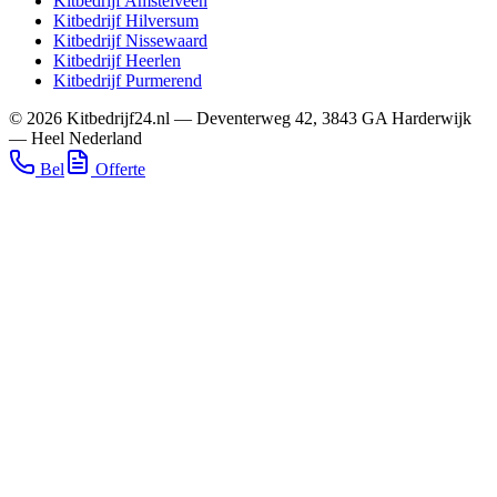
Kitbedrijf
Amstelveen
Kitbedrijf
Hilversum
Kitbedrijf
Nissewaard
Kitbedrijf
Heerlen
Kitbedrijf
Purmerend
©
2026
Kitbedrijf24.nl
—
Deventerweg 42
,
3843 GA
Harderwijk
—
Heel Nederland
Bel
Offerte