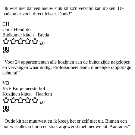
"
Ik wist niet dat een nieuw stuk kit zo'n verschil kan maken. De
badkamer voelt direct frisser. Dank!
"
CH
Carla Hendriks
Badkamer kitten
·
Breda
5.0
"
Voor 24 appartementen alle kozijnen aan de buitenzijde nagelopen
en vervangen waar nodig. Professioneel team, duidelijke rapportage
achteraf.
"
VB
VvE Burgemeesterhof
Kozijnen kitten
·
Haarlem
5.0
"
Oude kit zat muurvast en ik kreeg het er zelf niet uit. Binnen een
uur was alles schoon en strak afgewerkt met nieuwe kit. Aanrader.
"