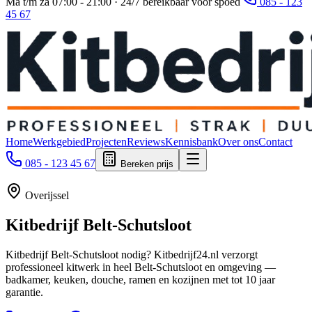
Ma t/m za 07:00 - 21:00 · 24/7 bereikbaar voor spoed
085 - 123
45 67
Home
Werkgebied
Projecten
Reviews
Kennisbank
Over ons
Contact
085 - 123 45 67
Bereken prijs
Overijssel
Kitbedrijf
Belt-Schutsloot
Kitbedrijf Belt-Schutsloot nodig? Kitbedrijf24.nl verzorgt
professioneel kitwerk in heel Belt-Schutsloot en omgeving —
badkamer, keuken, douche, ramen en kozijnen met tot 10 jaar
garantie.