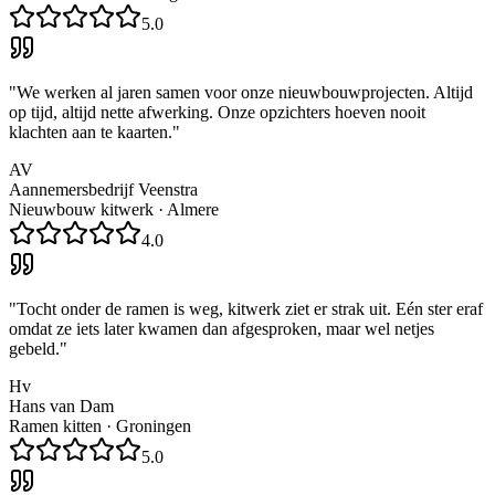
5.0
"
We werken al jaren samen voor onze nieuwbouwprojecten. Altijd
op tijd, altijd nette afwerking. Onze opzichters hoeven nooit
klachten aan te kaarten.
"
AV
Aannemersbedrijf Veenstra
Nieuwbouw kitwerk
·
Almere
4.0
"
Tocht onder de ramen is weg, kitwerk ziet er strak uit. Eén ster eraf
omdat ze iets later kwamen dan afgesproken, maar wel netjes
gebeld.
"
Hv
Hans van Dam
Ramen kitten
·
Groningen
5.0