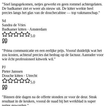
"
Snel langsgekomen, netjes gewerkt en geen rommel achtergelaten.
De badkamer ziet er weer als nieuw uit. De kitter werkte heel
precies langs het glas van de douchecabine — top vakmanschap.
"
Sd
Sandra de Vries
Badkamer kitten
·
Amsterdam
5.0
"
Prima communicatie en een eerlijke prijs. Vooraf duidelijk wat het
zou kosten, achteraf precies dat bedrag op de factuur. Aanrader voor
wie écht professioneel kitwerk wil.
"
PJ
Pieter Janssen
Douche kitten
·
Utrecht
5.0
"
Binnen drie dagen na de offerte stonden ze voor de deur. Strak
resultaat in de keuken, vooral de naad bij het werkblad is super
netjes geworden.
"