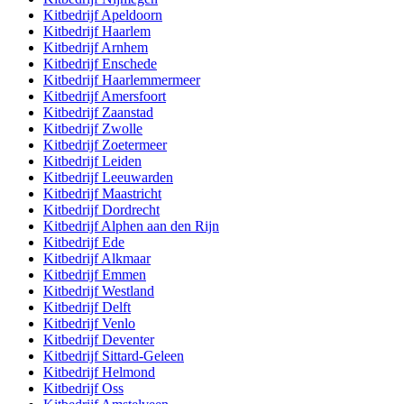
Kitbedrijf
Apeldoorn
Kitbedrijf
Haarlem
Kitbedrijf
Arnhem
Kitbedrijf
Enschede
Kitbedrijf
Haarlemmermeer
Kitbedrijf
Amersfoort
Kitbedrijf
Zaanstad
Kitbedrijf
Zwolle
Kitbedrijf
Zoetermeer
Kitbedrijf
Leiden
Kitbedrijf
Leeuwarden
Kitbedrijf
Maastricht
Kitbedrijf
Dordrecht
Kitbedrijf
Alphen aan den Rijn
Kitbedrijf
Ede
Kitbedrijf
Alkmaar
Kitbedrijf
Emmen
Kitbedrijf
Westland
Kitbedrijf
Delft
Kitbedrijf
Venlo
Kitbedrijf
Deventer
Kitbedrijf
Sittard-Geleen
Kitbedrijf
Helmond
Kitbedrijf
Oss