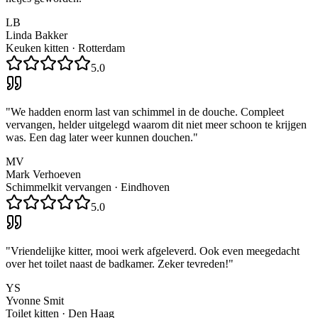
LB
Linda Bakker
Keuken kitten
·
Rotterdam
5.0
"
We hadden enorm last van schimmel in de douche. Compleet
vervangen, helder uitgelegd waarom dit niet meer schoon te krijgen
was. Een dag later weer kunnen douchen.
"
MV
Mark Verhoeven
Schimmelkit vervangen
·
Eindhoven
5.0
"
Vriendelijke kitter, mooi werk afgeleverd. Ook even meegedacht
over het toilet naast de badkamer. Zeker tevreden!
"
YS
Yvonne Smit
Toilet kitten
·
Den Haag