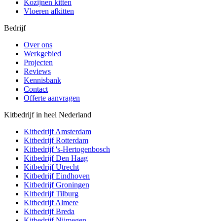
Kozijnen kitten
Vloeren afkitten
Bedrijf
Over ons
Werkgebied
Projecten
Reviews
Kennisbank
Contact
Offerte aanvragen
Kitbedrijf in heel Nederland
Kitbedrijf
Amsterdam
Kitbedrijf
Rotterdam
Kitbedrijf
's-Hertogenbosch
Kitbedrijf
Den Haag
Kitbedrijf
Utrecht
Kitbedrijf
Eindhoven
Kitbedrijf
Groningen
Kitbedrijf
Tilburg
Kitbedrijf
Almere
Kitbedrijf
Breda
Kitbedrijf
Nijmegen