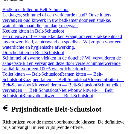
Badkamer kitten
in
Belt-Schutsloot
Lekkages, schimmel of een verkleurde naad? Onze kitters
vervangen oud kitwerk in uw badkamer door een strakke,
waterdichte naad die jarenlang meegaat.
Keuken kitten
in
Belt-Schutsloot
Een nieuwe of bestaande keuken vraagt om een strakke kitnaad
tussen werkblad, achterwand en spoelbak. Wij zorgen voor een
waterdichte en hygiënische afwerking.
Douche kitten
in
Belt-Schutsloot
Schimmel of zwarte vlekken in de douche? Wij verwijderen de
aangetaste kit en vervangen deze door verse schimmelwerende
sanitairkit voor een 100% waterdichte douche.
Toilet kitten
—
Belt-Schutsloot
Ramen kitten
—
Belt-
Schutsloot
Kozijnen kitten
—
Belt-Schutsloot
Vloeren afkitten
—
Belt-Schutsloot
Kit verwijderen
—
Belt-Schutsloot
Schimmelkit
vervangen
—
Belt-Schutsloot
Nieuwbouw kitwerk
—
Belt-
Schutsloot
Renovatie kitwerk
—
Belt-Schutsloot
Prijsindicatie
Belt-Schutsloot
Richtprijzen voor de meest voorkomende klussen. De definitieve
prijs ontvangt u in een vrijblijvende offerte.