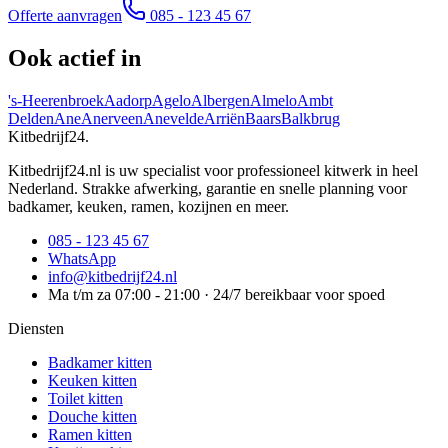
Offerte aanvragen
085 - 123 45 67
Ook actief in
's-Heerenbroek
Aadorp
Agelo
Albergen
Almelo
Ambt
Delden
Ane
Anerveen
Anevelde
Arriën
Baars
Balkbrug
Kitbedrijf24
.
Kitbedrijf24.nl is uw specialist voor professioneel kitwerk in heel
Nederland. Strakke afwerking, garantie en snelle planning voor
badkamer, keuken, ramen, kozijnen en meer.
085 - 123 45 67
WhatsApp
info@kitbedrijf24.nl
Ma t/m za 07:00 - 21:00 · 24/7 bereikbaar voor spoed
Diensten
Badkamer kitten
Keuken kitten
Toilet kitten
Douche kitten
Ramen kitten