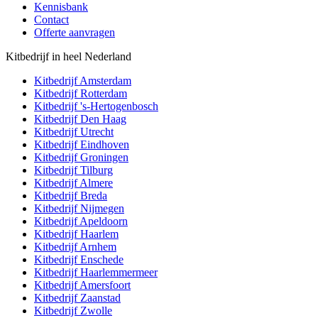
Kennisbank
Contact
Offerte aanvragen
Kitbedrijf in heel Nederland
Kitbedrijf
Amsterdam
Kitbedrijf
Rotterdam
Kitbedrijf
's-Hertogenbosch
Kitbedrijf
Den Haag
Kitbedrijf
Utrecht
Kitbedrijf
Eindhoven
Kitbedrijf
Groningen
Kitbedrijf
Tilburg
Kitbedrijf
Almere
Kitbedrijf
Breda
Kitbedrijf
Nijmegen
Kitbedrijf
Apeldoorn
Kitbedrijf
Haarlem
Kitbedrijf
Arnhem
Kitbedrijf
Enschede
Kitbedrijf
Haarlemmermeer
Kitbedrijf
Amersfoort
Kitbedrijf
Zaanstad
Kitbedrijf
Zwolle