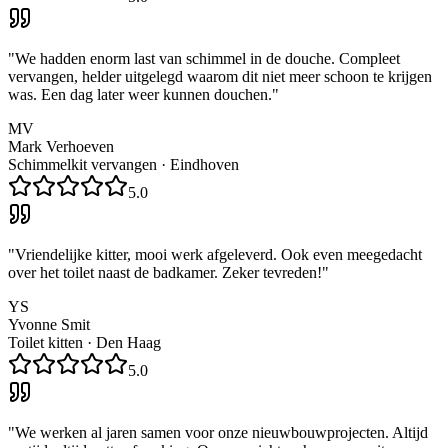
"
We hadden enorm last van schimmel in de douche. Compleet
vervangen, helder uitgelegd waarom dit niet meer schoon te krijgen
was. Een dag later weer kunnen douchen.
"
MV
Mark Verhoeven
Schimmelkit vervangen
·
Eindhoven
5.0
"
Vriendelijke kitter, mooi werk afgeleverd. Ook even meegedacht
over het toilet naast de badkamer. Zeker tevreden!
"
YS
Yvonne Smit
Toilet kitten
·
Den Haag
5.0
"
We werken al jaren samen voor onze nieuwbouwprojecten. Altijd