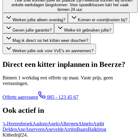
Hoe snel kunnen jullie ter plaatse zijn?
Meestal kunnen wij binnen
enkele werkdagen langskomen. Voor spoedklussen lukt het vaak
binnen 24 uur.
Werken jullie alleen overdag?
Komen er voorrijkosten bij?
Geven jullie garantie?
Welke kit gebruiken jullie?
Mag ik direct na het kitten weer douchen?
Werken jullie ook voor VvE's en aannemers?
Direct een kitter inplannen in
Beerze
?
Binnen 1 werkdag een offerte op maat. Vaste prijs, geen
verrassingen.
Offerte aanvragen
085 - 123 45 67
Ook actief in
's-Heerenbroek
Aadorp
Agelo
Albergen
Almelo
Ambt
Delden
Ane
Anerveen
Anevelde
Arriën
Baars
Balkbrug
Kitbedrijf24
.