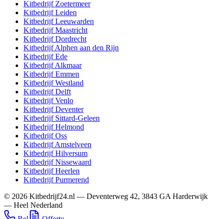
Kitbedrijf
Zoetermeer
Kitbedrijf
Leiden
Kitbedrijf
Leeuwarden
Kitbedrijf
Maastricht
Kitbedrijf
Dordrecht
Kitbedrijf
Alphen aan den Rijn
Kitbedrijf
Ede
Kitbedrijf
Alkmaar
Kitbedrijf
Emmen
Kitbedrijf
Westland
Kitbedrijf
Delft
Kitbedrijf
Venlo
Kitbedrijf
Deventer
Kitbedrijf
Sittard-Geleen
Kitbedrijf
Helmond
Kitbedrijf
Oss
Kitbedrijf
Amstelveen
Kitbedrijf
Hilversum
Kitbedrijf
Nissewaard
Kitbedrijf
Heerlen
Kitbedrijf
Purmerend
©
2026
Kitbedrijf24.nl
—
Deventerweg 42
,
3843 GA
Harderwijk
—
Heel Nederland
Bel
Offerte