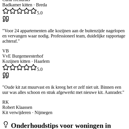
Badkamer kitten
·
Breda
5.0
"
Voor 24 appartementen alle kozijnen aan de buitenzijde nagelopen
en vervangen waar nodig. Professioneel team, duidelijke rapportage
achteraf.
"
VB
VvE Burgemeesterhof
Kozijnen kitten
·
Haarlem
5.0
"
Oude kit zat muurvast en ik kreeg het er zelf niet uit. Binnen een
uur was alles schoon en strak afgewerkt met nieuwe kit. Aanrader.
"
RK
Robert Klaassen
Kit verwijderen
·
Nijmegen
Onderhoudstips voor woningen in