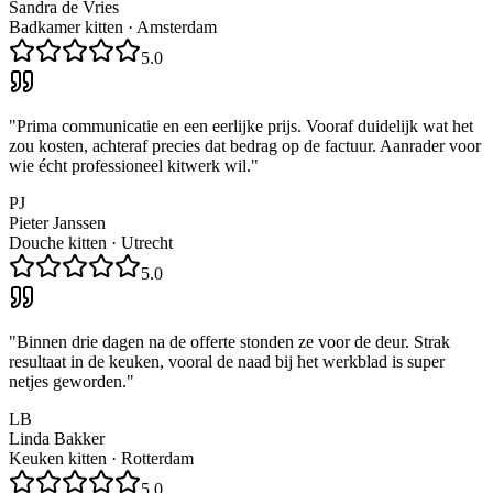
Sandra de Vries
Badkamer kitten
·
Amsterdam
5.0
"
Prima communicatie en een eerlijke prijs. Vooraf duidelijk wat het
zou kosten, achteraf precies dat bedrag op de factuur. Aanrader voor
wie écht professioneel kitwerk wil.
"
PJ
Pieter Janssen
Douche kitten
·
Utrecht
5.0
"
Binnen drie dagen na de offerte stonden ze voor de deur. Strak
resultaat in de keuken, vooral de naad bij het werkblad is super
netjes geworden.
"
LB
Linda Bakker
Keuken kitten
·
Rotterdam
5.0