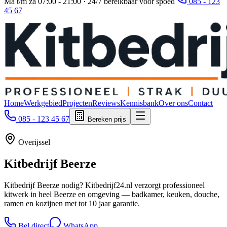
Ma t/m za 07:00 - 21:00 · 24/7 bereikbaar voor spoed
085 - 123
45 67
Home
Werkgebied
Projecten
Reviews
Kennisbank
Over ons
Contact
085 - 123 45 67
Bereken prijs
Overijssel
Kitbedrijf
Beerze
Kitbedrijf Beerze nodig? Kitbedrijf24.nl verzorgt professioneel
kitwerk in heel Beerze en omgeving — badkamer, keuken, douche,
ramen en kozijnen met tot 10 jaar garantie.
Bel direct
WhatsApp