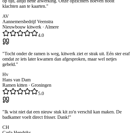
op tijd, altijd nette afwerking. Onze opzichters hoeven nooit
klachten aan te kaarten.
"
AV
Aannemersbedrijf Veenstra
Nieuwbouw kitwerk
·
Almere
4.0
"
Tocht onder de ramen is weg, kitwerk ziet er strak uit. Eén ster eraf
omdat ze iets later kwamen dan afgesproken, maar wel netjes
gebeld.
"
Hv
Hans van Dam
Ramen kitten
·
Groningen
5.0
"
Ik wist niet dat een nieuw stuk kit zo'n verschil kan maken. De
badkamer voelt direct frisser. Dank!
"
CH
Carla Hendriks