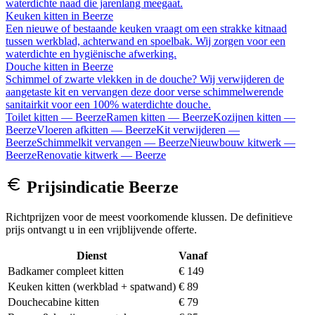
waterdichte naad die jarenlang meegaat.
Keuken kitten
in
Beerze
Een nieuwe of bestaande keuken vraagt om een strakke kitnaad
tussen werkblad, achterwand en spoelbak. Wij zorgen voor een
waterdichte en hygiënische afwerking.
Douche kitten
in
Beerze
Schimmel of zwarte vlekken in de douche? Wij verwijderen de
aangetaste kit en vervangen deze door verse schimmelwerende
sanitairkit voor een 100% waterdichte douche.
Toilet kitten
—
Beerze
Ramen kitten
—
Beerze
Kozijnen kitten
—
Beerze
Vloeren afkitten
—
Beerze
Kit verwijderen
—
Beerze
Schimmelkit vervangen
—
Beerze
Nieuwbouw kitwerk
—
Beerze
Renovatie kitwerk
—
Beerze
Prijsindicatie
Beerze
Richtprijzen voor de meest voorkomende klussen. De definitieve
prijs ontvangt u in een vrijblijvende offerte.
Dienst
Vanaf
Badkamer compleet kitten
€ 149
Keuken kitten (werkblad + spatwand)
€ 89
Douchecabine kitten
€ 79