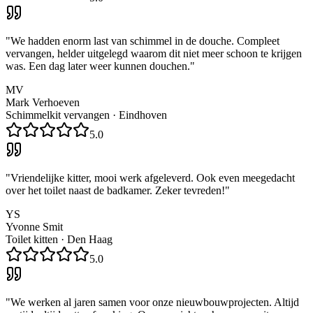
"
We hadden enorm last van schimmel in de douche. Compleet
vervangen, helder uitgelegd waarom dit niet meer schoon te krijgen
was. Een dag later weer kunnen douchen.
"
MV
Mark Verhoeven
Schimmelkit vervangen
·
Eindhoven
5.0
"
Vriendelijke kitter, mooi werk afgeleverd. Ook even meegedacht
over het toilet naast de badkamer. Zeker tevreden!
"
YS
Yvonne Smit
Toilet kitten
·
Den Haag
5.0
"
We werken al jaren samen voor onze nieuwbouwprojecten. Altijd