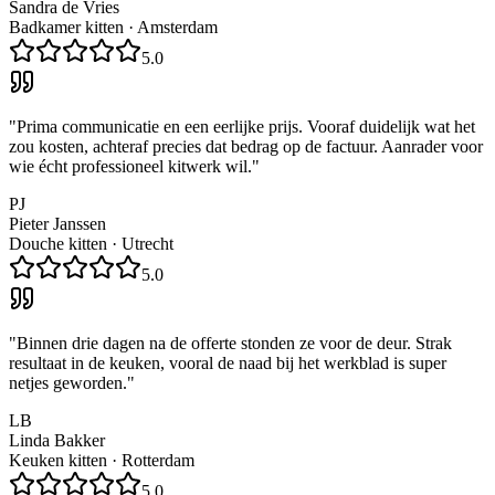
Sandra de Vries
Badkamer kitten
·
Amsterdam
5.0
"
Prima communicatie en een eerlijke prijs. Vooraf duidelijk wat het
zou kosten, achteraf precies dat bedrag op de factuur. Aanrader voor
wie écht professioneel kitwerk wil.
"
PJ
Pieter Janssen
Douche kitten
·
Utrecht
5.0
"
Binnen drie dagen na de offerte stonden ze voor de deur. Strak
resultaat in de keuken, vooral de naad bij het werkblad is super
netjes geworden.
"
LB
Linda Bakker
Keuken kitten
·
Rotterdam
5.0