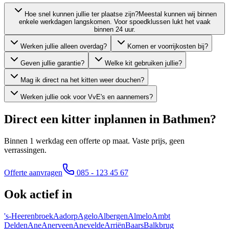
Hoe snel kunnen jullie ter plaatse zijn?
Meestal kunnen wij binnen
enkele werkdagen langskomen. Voor spoedklussen lukt het vaak
binnen 24 uur.
Werken jullie alleen overdag?
Komen er voorrijkosten bij?
Geven jullie garantie?
Welke kit gebruiken jullie?
Mag ik direct na het kitten weer douchen?
Werken jullie ook voor VvE's en aannemers?
Direct een kitter inplannen in
Bathmen
?
Binnen 1 werkdag een offerte op maat. Vaste prijs, geen
verrassingen.
Offerte aanvragen
085 - 123 45 67
Ook actief in
's-Heerenbroek
Aadorp
Agelo
Albergen
Almelo
Ambt
Delden
Ane
Anerveen
Anevelde
Arriën
Baars
Balkbrug