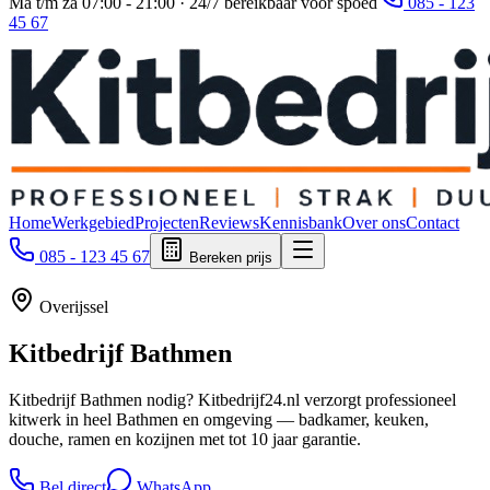
Ma t/m za 07:00 - 21:00 · 24/7 bereikbaar voor spoed
085 - 123
45 67
Home
Werkgebied
Projecten
Reviews
Kennisbank
Over ons
Contact
085 - 123 45 67
Bereken prijs
Overijssel
Kitbedrijf
Bathmen
Kitbedrijf Bathmen nodig? Kitbedrijf24.nl verzorgt professioneel
kitwerk in heel Bathmen en omgeving — badkamer, keuken,
douche, ramen en kozijnen met tot 10 jaar garantie.
Bel direct
WhatsApp