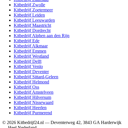
Kitbedrijf
Zwolle
Kitbedrijf
Zoetermeer
Kitbedrijf
Leiden
Kitbedrijf
Leeuwarden
Kitbedrijf
Maastricht
Kitbedrijf
Dordrecht
Kitbedrijf
Alphen aan den Rijn
Kitbedrijf
Ede
Kitbedrijf
Alkmaar
Kitbedrijf
Emmen
Kitbedrijf
Westland
Kitbedrijf
Delft
Kitbedrijf
Venlo
Kitbedrijf
Deventer
Kitbedrijf
Sittard-Geleen
Kitbedrijf
Helmond
Kitbedrijf
Oss
Kitbedrijf
Amstelveen
Kitbedrijf
Hilversum
Kitbedrijf
Nissewaard
Kitbedrijf
Heerlen
Kitbedrijf
Purmerend
©
2026
Kitbedrijf24.nl
—
Deventerweg 42
,
3843 GA
Harderwijk
—
Heel Nederland