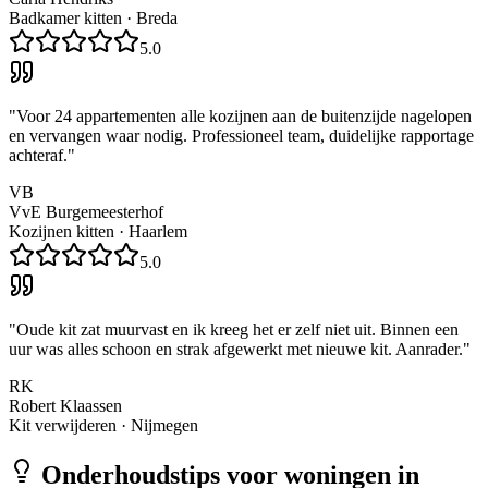
Badkamer kitten
·
Breda
5.0
"
Voor 24 appartementen alle kozijnen aan de buitenzijde nagelopen
en vervangen waar nodig. Professioneel team, duidelijke rapportage
achteraf.
"
VB
VvE Burgemeesterhof
Kozijnen kitten
·
Haarlem
5.0
"
Oude kit zat muurvast en ik kreeg het er zelf niet uit. Binnen een
uur was alles schoon en strak afgewerkt met nieuwe kit. Aanrader.
"
RK
Robert Klaassen
Kit verwijderen
·
Nijmegen
Onderhoudstips voor woningen in