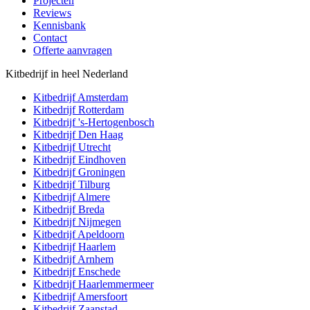
Projecten
Reviews
Kennisbank
Contact
Offerte aanvragen
Kitbedrijf in heel Nederland
Kitbedrijf
Amsterdam
Kitbedrijf
Rotterdam
Kitbedrijf
's-Hertogenbosch
Kitbedrijf
Den Haag
Kitbedrijf
Utrecht
Kitbedrijf
Eindhoven
Kitbedrijf
Groningen
Kitbedrijf
Tilburg
Kitbedrijf
Almere
Kitbedrijf
Breda
Kitbedrijf
Nijmegen
Kitbedrijf
Apeldoorn
Kitbedrijf
Haarlem
Kitbedrijf
Arnhem
Kitbedrijf
Enschede
Kitbedrijf
Haarlemmermeer
Kitbedrijf
Amersfoort
Kitbedrijf
Zaanstad