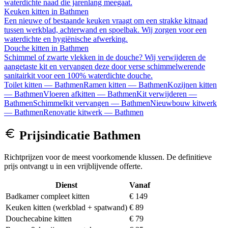
waterdichte naad die jarenlang meegaat.
Keuken kitten
in
Bathmen
Een nieuwe of bestaande keuken vraagt om een strakke kitnaad
tussen werkblad, achterwand en spoelbak. Wij zorgen voor een
waterdichte en hygiënische afwerking.
Douche kitten
in
Bathmen
Schimmel of zwarte vlekken in de douche? Wij verwijderen de
aangetaste kit en vervangen deze door verse schimmelwerende
sanitairkit voor een 100% waterdichte douche.
Toilet kitten
—
Bathmen
Ramen kitten
—
Bathmen
Kozijnen kitten
—
Bathmen
Vloeren afkitten
—
Bathmen
Kit verwijderen
—
Bathmen
Schimmelkit vervangen
—
Bathmen
Nieuwbouw kitwerk
—
Bathmen
Renovatie kitwerk
—
Bathmen
Prijsindicatie
Bathmen
Richtprijzen voor de meest voorkomende klussen. De definitieve
prijs ontvangt u in een vrijblijvende offerte.
Dienst
Vanaf
Badkamer compleet kitten
€ 149
Keuken kitten (werkblad + spatwand)
€ 89
Douchecabine kitten
€ 79