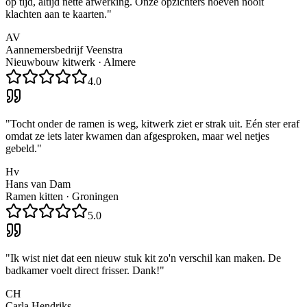
op tijd, altijd nette afwerking. Onze opzichters hoeven nooit
klachten aan te kaarten.
"
AV
Aannemersbedrijf Veenstra
Nieuwbouw kitwerk
·
Almere
4.0
"
Tocht onder de ramen is weg, kitwerk ziet er strak uit. Eén ster eraf
omdat ze iets later kwamen dan afgesproken, maar wel netjes
gebeld.
"
Hv
Hans van Dam
Ramen kitten
·
Groningen
5.0
"
Ik wist niet dat een nieuw stuk kit zo'n verschil kan maken. De
badkamer voelt direct frisser. Dank!
"
CH
Carla Hendriks