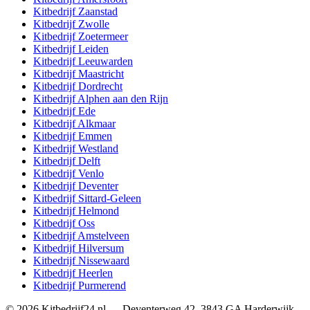
Kitbedrijf
Zaanstad
Kitbedrijf
Zwolle
Kitbedrijf
Zoetermeer
Kitbedrijf
Leiden
Kitbedrijf
Leeuwarden
Kitbedrijf
Maastricht
Kitbedrijf
Dordrecht
Kitbedrijf
Alphen aan den Rijn
Kitbedrijf
Ede
Kitbedrijf
Alkmaar
Kitbedrijf
Emmen
Kitbedrijf
Westland
Kitbedrijf
Delft
Kitbedrijf
Venlo
Kitbedrijf
Deventer
Kitbedrijf
Sittard-Geleen
Kitbedrijf
Helmond
Kitbedrijf
Oss
Kitbedrijf
Amstelveen
Kitbedrijf
Hilversum
Kitbedrijf
Nissewaard
Kitbedrijf
Heerlen
Kitbedrijf
Purmerend
©
2026
Kitbedrijf24.nl
—
Deventerweg 42
,
3843 GA
Harderwijk