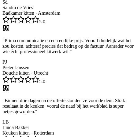
Sd
Sandra de Vries
Badkamer kitten
·
Amsterdam
5.0
"
Prima communicatie en een eerlijke prijs. Vooraf duidelijk wat het
zou kosten, achteraf precies dat bedrag op de factuur. Aanrader voor
wie écht professioneel kitwerk wil.
"
PJ
Pieter Janssen
Douche kitten
·
Utrecht
5.0
"
Binnen drie dagen na de offerte stonden ze voor de deur. Strak
resultaat in de keuken, vooral de naad bij het werkblad is super
netjes geworden.
"
LB
Linda Bakker
Keuken kitten
·
Rotterdam