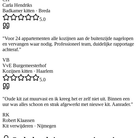
Carla Hendriks
Badkamer kitten
·
Breda
5.0
"
Voor 24 appartementen alle kozijnen aan de buitenzijde nagelopen
en vervangen waar nodig. Professioneel team, duidelijke rapportage
achteraf.
"
VB
VvE Burgemeesterhof
Kozijnen kitten
·
Haarlem
5.0
"
Oude kit zat muurvast en ik kreeg het er zelf niet uit. Binnen een
uur was alles schoon en strak afgewerkt met nieuwe kit. Aanrader.
"
RK
Robert Klaassen
Kit verwijderen
·
Nijmegen