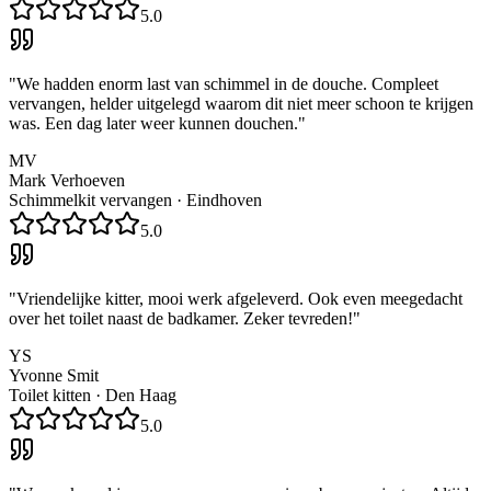
5.0
"
We hadden enorm last van schimmel in de douche. Compleet
vervangen, helder uitgelegd waarom dit niet meer schoon te krijgen
was. Een dag later weer kunnen douchen.
"
MV
Mark Verhoeven
Schimmelkit vervangen
·
Eindhoven
5.0
"
Vriendelijke kitter, mooi werk afgeleverd. Ook even meegedacht
over het toilet naast de badkamer. Zeker tevreden!
"
YS
Yvonne Smit
Toilet kitten
·
Den Haag
5.0