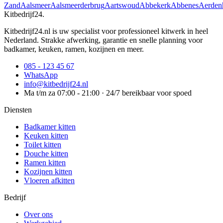
Zand
Aalsmeer
Aalsmeerderbrug
Aartswoud
Abbekerk
Abbenes
Aerden
Kitbedrijf24
.
Kitbedrijf24.nl is uw specialist voor professioneel kitwerk in heel
Nederland. Strakke afwerking, garantie en snelle planning voor
badkamer, keuken, ramen, kozijnen en meer.
085 - 123 45 67
WhatsApp
info@kitbedrijf24.nl
Ma t/m za 07:00 - 21:00 · 24/7 bereikbaar voor spoed
Diensten
Badkamer kitten
Keuken kitten
Toilet kitten
Douche kitten
Ramen kitten
Kozijnen kitten
Vloeren afkitten
Bedrijf
Over ons