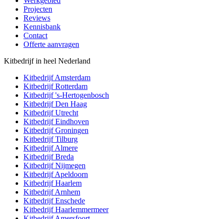
Werkgebied
Projecten
Reviews
Kennisbank
Contact
Offerte aanvragen
Kitbedrijf in heel Nederland
Kitbedrijf
Amsterdam
Kitbedrijf
Rotterdam
Kitbedrijf
's-Hertogenbosch
Kitbedrijf
Den Haag
Kitbedrijf
Utrecht
Kitbedrijf
Eindhoven
Kitbedrijf
Groningen
Kitbedrijf
Tilburg
Kitbedrijf
Almere
Kitbedrijf
Breda
Kitbedrijf
Nijmegen
Kitbedrijf
Apeldoorn
Kitbedrijf
Haarlem
Kitbedrijf
Arnhem
Kitbedrijf
Enschede
Kitbedrijf
Haarlemmermeer
Kitbedrijf
Amersfoort