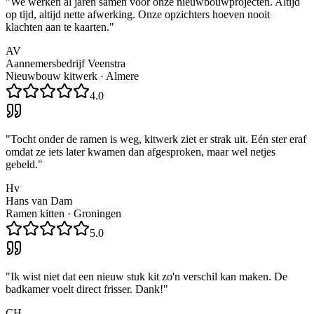
"
We werken al jaren samen voor onze nieuwbouwprojecten. Altijd
op tijd, altijd nette afwerking. Onze opzichters hoeven nooit
klachten aan te kaarten.
"
AV
Aannemersbedrijf Veenstra
Nieuwbouw kitwerk
·
Almere
4.0
"
Tocht onder de ramen is weg, kitwerk ziet er strak uit. Eén ster eraf
omdat ze iets later kwamen dan afgesproken, maar wel netjes
gebeld.
"
Hv
Hans van Dam
Ramen kitten
·
Groningen
5.0
"
Ik wist niet dat een nieuw stuk kit zo'n verschil kan maken. De
badkamer voelt direct frisser. Dank!
"
CH