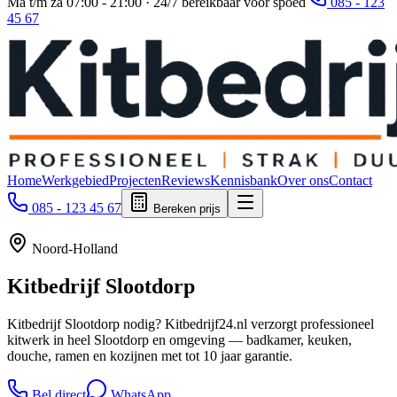
Ma t/m za 07:00 - 21:00 · 24/7 bereikbaar voor spoed
085 - 123
45 67
Home
Werkgebied
Projecten
Reviews
Kennisbank
Over ons
Contact
085 - 123 45 67
Bereken prijs
Noord-Holland
Kitbedrijf
Slootdorp
Kitbedrijf Slootdorp nodig? Kitbedrijf24.nl verzorgt professioneel
kitwerk in heel Slootdorp en omgeving — badkamer, keuken,
douche, ramen en kozijnen met tot 10 jaar garantie.
Bel direct
WhatsApp