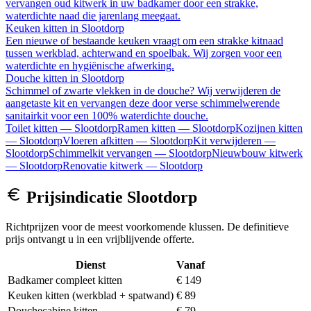
vervangen oud kitwerk in uw badkamer door een strakke,
waterdichte naad die jarenlang meegaat.
Keuken kitten
in
Slootdorp
Een nieuwe of bestaande keuken vraagt om een strakke kitnaad
tussen werkblad, achterwand en spoelbak. Wij zorgen voor een
waterdichte en hygiënische afwerking.
Douche kitten
in
Slootdorp
Schimmel of zwarte vlekken in de douche? Wij verwijderen de
aangetaste kit en vervangen deze door verse schimmelwerende
sanitairkit voor een 100% waterdichte douche.
Toilet kitten
—
Slootdorp
Ramen kitten
—
Slootdorp
Kozijnen kitten
—
Slootdorp
Vloeren afkitten
—
Slootdorp
Kit verwijderen
—
Slootdorp
Schimmelkit vervangen
—
Slootdorp
Nieuwbouw kitwerk
—
Slootdorp
Renovatie kitwerk
—
Slootdorp
Prijsindicatie
Slootdorp
Richtprijzen voor de meest voorkomende klussen. De definitieve
prijs ontvangt u in een vrijblijvende offerte.
Dienst
Vanaf
Badkamer compleet kitten
€ 149
Keuken kitten (werkblad + spatwand)
€ 89
Douchecabine kitten
€ 79