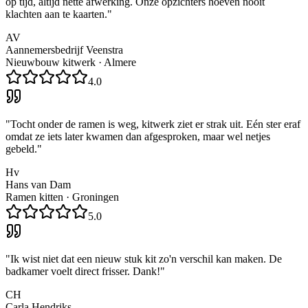
op tijd, altijd nette afwerking. Onze opzichters hoeven nooit
klachten aan te kaarten.
"
AV
Aannemersbedrijf Veenstra
Nieuwbouw kitwerk
·
Almere
4.0
"
Tocht onder de ramen is weg, kitwerk ziet er strak uit. Eén ster eraf
omdat ze iets later kwamen dan afgesproken, maar wel netjes
gebeld.
"
Hv
Hans van Dam
Ramen kitten
·
Groningen
5.0
"
Ik wist niet dat een nieuw stuk kit zo'n verschil kan maken. De
badkamer voelt direct frisser. Dank!
"
CH
Carla Hendriks