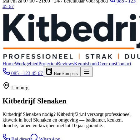
Ma t/m za 07:00 - 21:00 · 24/7 bereikbaar voor spoed
085 - 123
45 67
Home
Werkgebied
Projecten
Reviews
Kennisbank
Over ons
Contact
085 - 123 45 67
Bereken prijs
Limburg
Kitbedrijf
Slenaken
Kitbedrijf Slenaken nodig? Kitbedrijf24.nl verzorgt professioneel
kitwerk in heel Slenaken en omgeving — badkamer, keuken,
douche, ramen en kozijnen met tot 10 jaar garantie.
Bel direct
WhatsApp