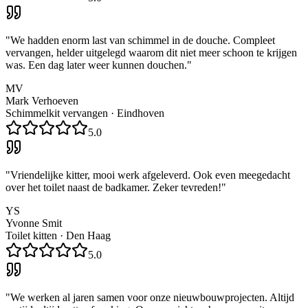
"
We hadden enorm last van schimmel in de douche. Compleet
vervangen, helder uitgelegd waarom dit niet meer schoon te krijgen
was. Een dag later weer kunnen douchen.
"
MV
Mark Verhoeven
Schimmelkit vervangen
·
Eindhoven
5.0
"
Vriendelijke kitter, mooi werk afgeleverd. Ook even meegedacht
over het toilet naast de badkamer. Zeker tevreden!
"
YS
Yvonne Smit
Toilet kitten
·
Den Haag
5.0
"
We werken al jaren samen voor onze nieuwbouwprojecten. Altijd