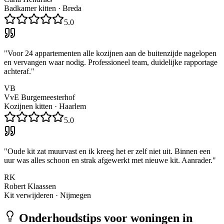
Badkamer kitten
·
Breda
5.0
"
Voor 24 appartementen alle kozijnen aan de buitenzijde nagelopen
en vervangen waar nodig. Professioneel team, duidelijke rapportage
achteraf.
"
VB
VvE Burgemeesterhof
Kozijnen kitten
·
Haarlem
5.0
"
Oude kit zat muurvast en ik kreeg het er zelf niet uit. Binnen een
uur was alles schoon en strak afgewerkt met nieuwe kit. Aanrader.
"
RK
Robert Klaassen
Kit verwijderen
·
Nijmegen
Onderhoudstips voor woningen in