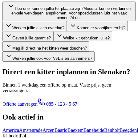
Hoe snel kunnen jullie ter plaatse zijn?
Meestal kunnen wij binnen
enkele werkdagen langskomen. Voor spoedklussen lukt het vaak
binnen 24 uur.
Werken jullie alleen overdag?
Komen er voorrijkosten bij?
Geven jullie garantie?
Welke kit gebruiken jullie?
Mag ik direct na het kitten weer douchen?
Werken jullie ook voor VvE's en aannemers?
Direct een kitter inplannen in
Slenaken
?
Binnen 1 werkdag een offerte op maat. Vaste prijs, geen
verrassingen.
Offerte aanvragen
085 - 123 45 67
Ook actief in
America
Amstenrade
Arcen
Baarlo
Baexem
Baneheide
Banholt
Beegden
Kitbedrijf24
.