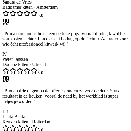
Sandra de Vries
Badkamer kitten
·
Amsterdam
5.0
"
Prima communicatie en een eerlijke prijs. Vooraf duidelijk wat het
zou kosten, achteraf precies dat bedrag op de factuur. Aanrader voor
wie écht professioneel kitwerk wil.
"
PJ
Pieter Janssen
Douche kitten
·
Utrecht
5.0
"
Binnen drie dagen na de offerte stonden ze voor de deur. Strak
resultaat in de keuken, vooral de naad bij het werkblad is super
netjes geworden.
"
LB
Linda Bakker
Keuken kitten
·
Rotterdam
5.0