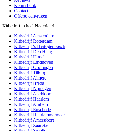
Reviews
Kennisbank
Contact
Offerte aanvragen
Kitbedrijf in heel Nederland
Kitbedrijf
Amsterdam
Kitbedrijf
Rotterdam
Kitbedrijf
's-Hertogenbosch
Kitbedrijf
Den Haag
Kitbedrijf
Utrecht
Kitbedrijf
Eindhoven
Kitbedrijf
Groningen
Kitbedrijf
Tilburg
Kitbedrijf
Almere
Kitbedrijf
Breda
Kitbedrijf
Nijmegen
Kitbedrijf
Apeldoorn
Kitbedrijf
Haarlem
Kitbedrijf
Arnhem
Kitbedrijf
Enschede
Kitbedrijf
Haarlemmermeer
Kitbedrijf
Amersfoort
Kitbedrijf
Zaanstad
Kitbedrijf
Zwolle