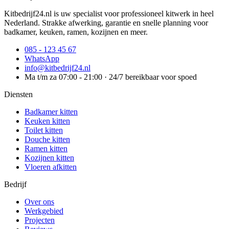
Kitbedrijf24.nl is uw specialist voor professioneel kitwerk in heel
Nederland. Strakke afwerking, garantie en snelle planning voor
badkamer, keuken, ramen, kozijnen en meer.
085 - 123 45 67
WhatsApp
info@kitbedrijf24.nl
Ma t/m za 07:00 - 21:00 · 24/7 bereikbaar voor spoed
Diensten
Badkamer kitten
Keuken kitten
Toilet kitten
Douche kitten
Ramen kitten
Kozijnen kitten
Vloeren afkitten
Bedrijf
Over ons
Werkgebied
Projecten