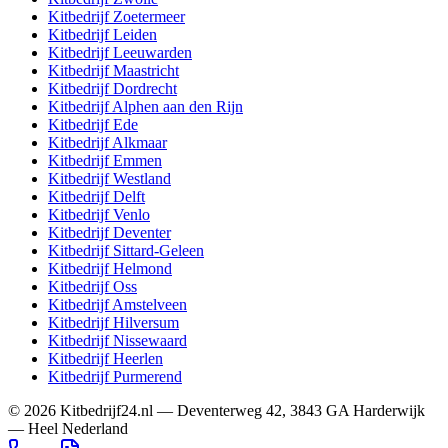
Kitbedrijf
Zoetermeer
Kitbedrijf
Leiden
Kitbedrijf
Leeuwarden
Kitbedrijf
Maastricht
Kitbedrijf
Dordrecht
Kitbedrijf
Alphen aan den Rijn
Kitbedrijf
Ede
Kitbedrijf
Alkmaar
Kitbedrijf
Emmen
Kitbedrijf
Westland
Kitbedrijf
Delft
Kitbedrijf
Venlo
Kitbedrijf
Deventer
Kitbedrijf
Sittard-Geleen
Kitbedrijf
Helmond
Kitbedrijf
Oss
Kitbedrijf
Amstelveen
Kitbedrijf
Hilversum
Kitbedrijf
Nissewaard
Kitbedrijf
Heerlen
Kitbedrijf
Purmerend
©
2026
Kitbedrijf24.nl
—
Deventerweg 42
,
3843 GA
Harderwijk
—
Heel Nederland