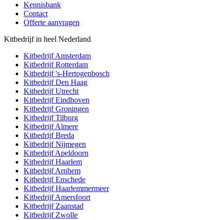
Kennisbank
Contact
Offerte aanvragen
Kitbedrijf in heel Nederland
Kitbedrijf
Amsterdam
Kitbedrijf
Rotterdam
Kitbedrijf
's-Hertogenbosch
Kitbedrijf
Den Haag
Kitbedrijf
Utrecht
Kitbedrijf
Eindhoven
Kitbedrijf
Groningen
Kitbedrijf
Tilburg
Kitbedrijf
Almere
Kitbedrijf
Breda
Kitbedrijf
Nijmegen
Kitbedrijf
Apeldoorn
Kitbedrijf
Haarlem
Kitbedrijf
Arnhem
Kitbedrijf
Enschede
Kitbedrijf
Haarlemmermeer
Kitbedrijf
Amersfoort
Kitbedrijf
Zaanstad
Kitbedrijf
Zwolle