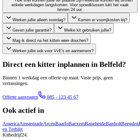
Hoe snel kunnen jullie ter plaatse zijn?
Meestal kunnen wij binnen
enkele werkdagen langskomen. Voor spoedklussen lukt het vaak
binnen 24 uur.
Werken jullie alleen overdag?
Komen er voorrijkosten bij?
Geven jullie garantie?
Welke kit gebruiken jullie?
Mag ik direct na het kitten weer douchen?
Werken jullie ook voor VvE's en aannemers?
Direct een kitter inplannen in
Belfeld
?
Binnen 1 werkdag een offerte op maat. Vaste prijs, geen
verrassingen.
Offerte aanvragen
085 - 123 45 67
Ook actief in
America
Amstenrade
Arcen
Baarlo
Baexem
Baneheide
Banholt
Beegden
en Terblijt
Kitbedrijf24
.