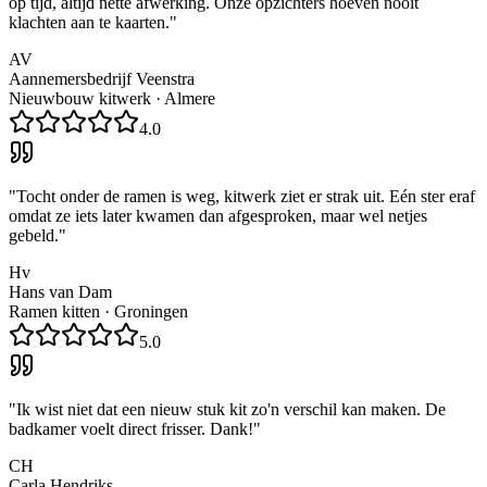
op tijd, altijd nette afwerking. Onze opzichters hoeven nooit
klachten aan te kaarten.
"
AV
Aannemersbedrijf Veenstra
Nieuwbouw kitwerk
·
Almere
4.0
"
Tocht onder de ramen is weg, kitwerk ziet er strak uit. Eén ster eraf
omdat ze iets later kwamen dan afgesproken, maar wel netjes
gebeld.
"
Hv
Hans van Dam
Ramen kitten
·
Groningen
5.0
"
Ik wist niet dat een nieuw stuk kit zo'n verschil kan maken. De
badkamer voelt direct frisser. Dank!
"
CH
Carla Hendriks