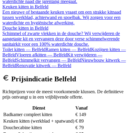
waterdichte naad die jarenlang meegaat.
Keuken kitten
in
Belfeld
Een nieuwe of bestaande keuken vraagt om een strakke kitnaad
tussen werkblad, achterwand en spoelbak. Wij zorgen voor een
waterdichte en hygiënische afwerking.
Douche kitten
in
Belfeld
Schimmel of zwarte vlekken in de douche? Wij verwijderen de
aangetaste kit en vervangen deze door verse schimmelwerende
sanitairkit voor een 100% waterdichte douche.
Toilet kitten
—
Belfeld
Ramen kitten
—
Belfeld
Kozijnen kitten
—
Belfeld
Vloeren afkitten
—
Belfeld
Kit verwijderen
—
Belfeld
Schimmelkit vervangen
—
Belfeld
Nieuwbouw kitwerk
—
Belfeld
Renovatie kitwerk
—
Belfeld
Prijsindicatie
Belfeld
Richtprijzen voor de meest voorkomende klussen. De definitieve
prijs ontvangt u in een vrijblijvende offerte.
Dienst
Vanaf
Badkamer compleet kitten
€ 149
Keuken kitten (werkblad + spatwand)
€ 89
Douchecabine kitten
€ 79