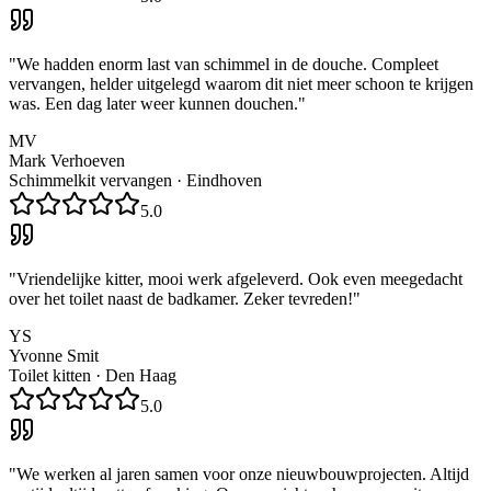
"
We hadden enorm last van schimmel in de douche. Compleet
vervangen, helder uitgelegd waarom dit niet meer schoon te krijgen
was. Een dag later weer kunnen douchen.
"
MV
Mark Verhoeven
Schimmelkit vervangen
·
Eindhoven
5.0
"
Vriendelijke kitter, mooi werk afgeleverd. Ook even meegedacht
over het toilet naast de badkamer. Zeker tevreden!
"
YS
Yvonne Smit
Toilet kitten
·
Den Haag
5.0
"
We werken al jaren samen voor onze nieuwbouwprojecten. Altijd