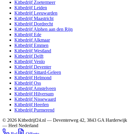
Kitbedrijf
Zoetermeer
Kitbedrijf
Leiden
Kitbedrijf
Leeuwarden
Kitbedrijf
Maastricht
Kitbedrijf
Dordrecht
Kitbedrijf
Alphen aan den Rijn
Kitbedrijf
Ede
Kitbedrijf
Alkmaar
Kitbedrijf
Emmen
Kitbedrijf
Westland
Kitbedrijf
Delft
Kitbedrijf
Venlo
Kitbedrijf
Deventer
Kitbedrijf
Sittard-Geleen
Kitbedrijf
Helmond
Kitbedrijf
Oss
Kitbedrijf
Amstelveen
Kitbedrijf
Hilversum
Kitbedrijf
Nissewaard
Kitbedrijf
Heerlen
Kitbedrijf
Purmerend
©
2026
Kitbedrijf24.nl
—
Deventerweg 42
,
3843 GA
Harderwijk
—
Heel Nederland
Bel
Offerte