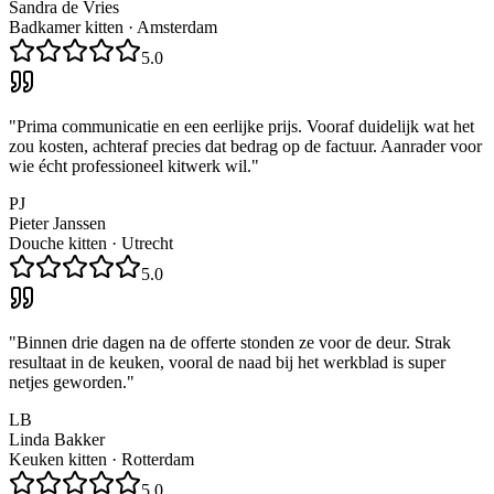
Sandra de Vries
Badkamer kitten
·
Amsterdam
5.0
"
Prima communicatie en een eerlijke prijs. Vooraf duidelijk wat het
zou kosten, achteraf precies dat bedrag op de factuur. Aanrader voor
wie écht professioneel kitwerk wil.
"
PJ
Pieter Janssen
Douche kitten
·
Utrecht
5.0
"
Binnen drie dagen na de offerte stonden ze voor de deur. Strak
resultaat in de keuken, vooral de naad bij het werkblad is super
netjes geworden.
"
LB
Linda Bakker
Keuken kitten
·
Rotterdam
5.0