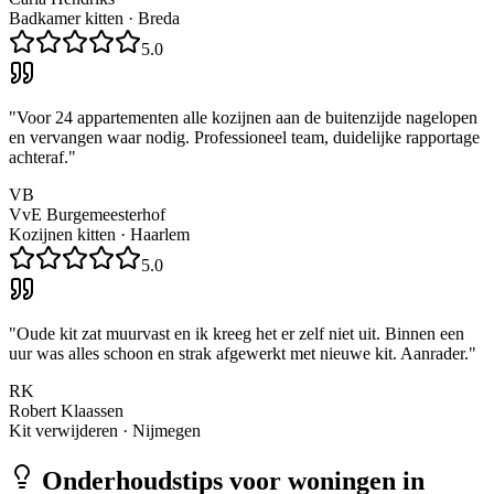
Badkamer kitten
·
Breda
5.0
"
Voor 24 appartementen alle kozijnen aan de buitenzijde nagelopen
en vervangen waar nodig. Professioneel team, duidelijke rapportage
achteraf.
"
VB
VvE Burgemeesterhof
Kozijnen kitten
·
Haarlem
5.0
"
Oude kit zat muurvast en ik kreeg het er zelf niet uit. Binnen een
uur was alles schoon en strak afgewerkt met nieuwe kit. Aanrader.
"
RK
Robert Klaassen
Kit verwijderen
·
Nijmegen
Onderhoudstips voor woningen in