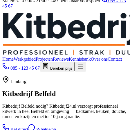
Ma t/m za 07:00 - 21:00 · 24/7 bereikbaar voor spoed
085 - 123
45 67
Home
Werkgebied
Projecten
Reviews
Kennisbank
Over ons
Contact
085 - 123 45 67
Bereken prijs
Limburg
Kitbedrijf
Belfeld
Kitbedrijf Belfeld nodig? Kitbedrijf24.nl verzorgt professioneel
kitwerk in heel Belfeld en omgeving — badkamer, keuken, douche,
ramen en kozijnen met tot 10 jaar garantie.
Bel direct
WhatsApp