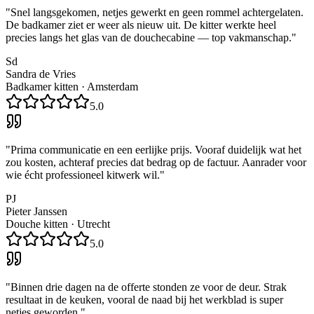
"
Snel langsgekomen, netjes gewerkt en geen rommel achtergelaten.
De badkamer ziet er weer als nieuw uit. De kitter werkte heel
precies langs het glas van de douchecabine — top vakmanschap.
"
Sd
Sandra de Vries
Badkamer kitten
·
Amsterdam
5.0
"
Prima communicatie en een eerlijke prijs. Vooraf duidelijk wat het
zou kosten, achteraf precies dat bedrag op de factuur. Aanrader voor
wie écht professioneel kitwerk wil.
"
PJ
Pieter Janssen
Douche kitten
·
Utrecht
5.0
"
Binnen drie dagen na de offerte stonden ze voor de deur. Strak
resultaat in de keuken, vooral de naad bij het werkblad is super
netjes geworden.
"