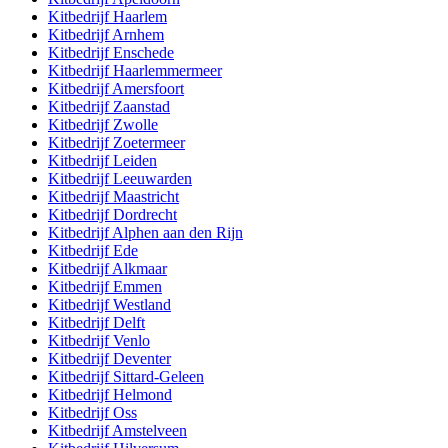
Kitbedrijf
Haarlem
Kitbedrijf
Arnhem
Kitbedrijf
Enschede
Kitbedrijf
Haarlemmermeer
Kitbedrijf
Amersfoort
Kitbedrijf
Zaanstad
Kitbedrijf
Zwolle
Kitbedrijf
Zoetermeer
Kitbedrijf
Leiden
Kitbedrijf
Leeuwarden
Kitbedrijf
Maastricht
Kitbedrijf
Dordrecht
Kitbedrijf
Alphen aan den Rijn
Kitbedrijf
Ede
Kitbedrijf
Alkmaar
Kitbedrijf
Emmen
Kitbedrijf
Westland
Kitbedrijf
Delft
Kitbedrijf
Venlo
Kitbedrijf
Deventer
Kitbedrijf
Sittard-Geleen
Kitbedrijf
Helmond
Kitbedrijf
Oss
Kitbedrijf
Amstelveen