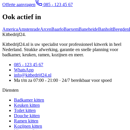
Offerte aanvragen
085 - 123 45 67
Ook actief in
America
Amstenrade
Arcen
Baarlo
Baexem
Baneheide
Banholt
Beegden
Kitbedrijf24
.
Kitbedrijf24.nl is uw specialist voor professioneel kitwerk in heel
Nederland. Strakke afwerking, garantie en snelle planning voor
badkamer, keuken, ramen, kozijnen en meer.
085 - 123 45 67
WhatsApp
info@kitbedrijf24.nl
Ma t/m za 07:00 - 21:00 · 24/7 bereikbaar voor spoed
Diensten
Badkamer kitten
Keuken kitten
Toilet kitten
Douche kitten
Ramen kitten
Kozijnen kitten