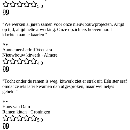
5.0
"
We werken al jaren samen voor onze nieuwbouwprojecten. Altijd
op tijd, altijd nette afwerking. Onze opzichters hoeven nooit
klachten aan te kaarten.
"
AV
Aannemersbedrijf Veenstra
Nieuwbouw kitwerk
·
Almere
4.0
"
Tocht onder de ramen is weg, kitwerk ziet er strak uit. Eén ster eraf
omdat ze iets later kwamen dan afgesproken, maar wel netjes
gebeld.
"
Hv
Hans van Dam
Ramen kitten
·
Groningen
5.0