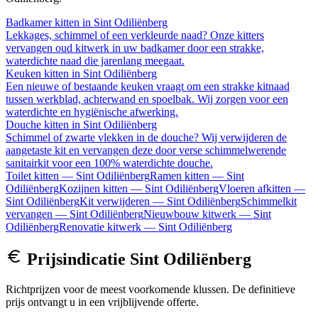
Badkamer kitten
in
Sint Odiliënberg
Lekkages, schimmel of een verkleurde naad? Onze kitters
vervangen oud kitwerk in uw badkamer door een strakke,
waterdichte naad die jarenlang meegaat.
Keuken kitten
in
Sint Odiliënberg
Een nieuwe of bestaande keuken vraagt om een strakke kitnaad
tussen werkblad, achterwand en spoelbak. Wij zorgen voor een
waterdichte en hygiënische afwerking.
Douche kitten
in
Sint Odiliënberg
Schimmel of zwarte vlekken in de douche? Wij verwijderen de
aangetaste kit en vervangen deze door verse schimmelwerende
sanitairkit voor een 100% waterdichte douche.
Toilet kitten
—
Sint Odiliënberg
Ramen kitten
—
Sint
Odiliënberg
Kozijnen kitten
—
Sint Odiliënberg
Vloeren afkitten
—
Sint Odiliënberg
Kit verwijderen
—
Sint Odiliënberg
Schimmelkit
vervangen
—
Sint Odiliënberg
Nieuwbouw kitwerk
—
Sint
Odiliënberg
Renovatie kitwerk
—
Sint Odiliënberg
Prijsindicatie
Sint Odiliënberg
Richtprijzen voor de meest voorkomende klussen. De definitieve
prijs ontvangt u in een vrijblijvende offerte.