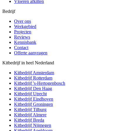
Vloeren afkitten
Bedrijf
Over ons
Werkgebied
Projecten
Reviews
Kennisbank
Contact
Offerte aanvragen
Kitbedrijf in heel Nederland
Kitbedrijf
Amsterdam
Kitbedrijf
Rotterdam
Kitbedrijf
's-Hertogenbosch
Kitbedrijf
Den Haag
Kitbedrijf
Utrecht
Kitbedrijf
Eindhoven
Kitbedrijf
Groningen
Kitbedrijf
Tilburg
Kitbedrijf
Almere
Kitbedrijf
Breda
Kitbedrijf
Nijmegen
Kitbedrijf
Apeldoorn