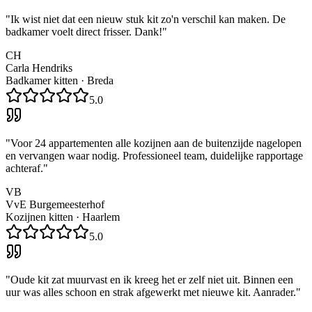
"
Ik wist niet dat een nieuw stuk kit zo'n verschil kan maken. De
badkamer voelt direct frisser. Dank!
"
CH
Carla Hendriks
Badkamer kitten
·
Breda
5.0
"
Voor 24 appartementen alle kozijnen aan de buitenzijde nagelopen
en vervangen waar nodig. Professioneel team, duidelijke rapportage
achteraf.
"
VB
VvE Burgemeesterhof
Kozijnen kitten
·
Haarlem
5.0
"
Oude kit zat muurvast en ik kreeg het er zelf niet uit. Binnen een
uur was alles schoon en strak afgewerkt met nieuwe kit. Aanrader.
"