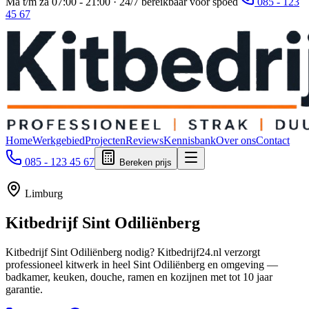
Ma t/m za 07:00 - 21:00 · 24/7 bereikbaar voor spoed
085 - 123
45 67
Home
Werkgebied
Projecten
Reviews
Kennisbank
Over ons
Contact
085 - 123 45 67
Bereken prijs
Limburg
Kitbedrijf
Sint Odiliënberg
Kitbedrijf Sint Odiliënberg nodig? Kitbedrijf24.nl verzorgt
professioneel kitwerk in heel Sint Odiliënberg en omgeving —
badkamer, keuken, douche, ramen en kozijnen met tot 10 jaar
garantie.