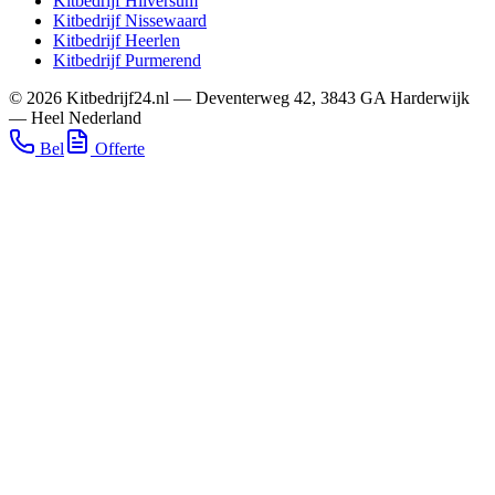
Kitbedrijf
Hilversum
Kitbedrijf
Nissewaard
Kitbedrijf
Heerlen
Kitbedrijf
Purmerend
©
2026
Kitbedrijf24.nl
—
Deventerweg 42
,
3843 GA
Harderwijk
—
Heel Nederland
Bel
Offerte