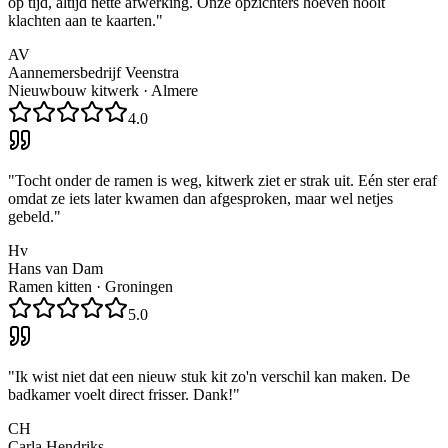
op tijd, altijd nette afwerking. Onze opzichters hoeven nooit
klachten aan te kaarten.
"
AV
Aannemersbedrijf Veenstra
Nieuwbouw kitwerk
·
Almere
4.0
"
Tocht onder de ramen is weg, kitwerk ziet er strak uit. Eén ster eraf
omdat ze iets later kwamen dan afgesproken, maar wel netjes
gebeld.
"
Hv
Hans van Dam
Ramen kitten
·
Groningen
5.0
"
Ik wist niet dat een nieuw stuk kit zo'n verschil kan maken. De
badkamer voelt direct frisser. Dank!
"
CH
Carla Hendriks