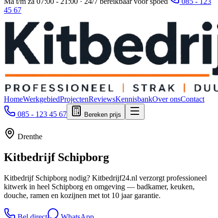
Ma t/m za 07:00 - 21:00 · 24/7 bereikbaar voor spoed
085 - 123
45 67
Home
Werkgebied
Projecten
Reviews
Kennisbank
Over ons
Contact
085 - 123 45 67
Bereken prijs
Drenthe
Kitbedrijf
Schipborg
Kitbedrijf Schipborg nodig? Kitbedrijf24.nl verzorgt professioneel
kitwerk in heel Schipborg en omgeving — badkamer, keuken,
douche, ramen en kozijnen met tot 10 jaar garantie.
Bel direct
WhatsApp