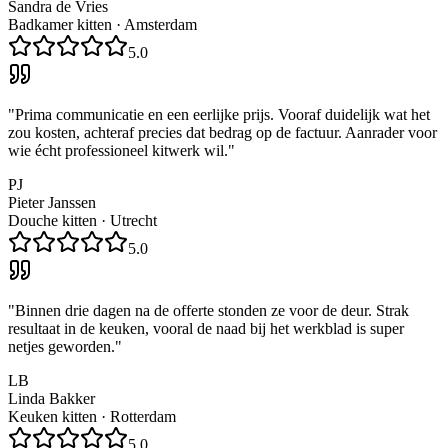
Sandra de Vries
Badkamer kitten
·
Amsterdam
5.0
"
Prima communicatie en een eerlijke prijs. Vooraf duidelijk wat het
zou kosten, achteraf precies dat bedrag op de factuur. Aanrader voor
wie écht professioneel kitwerk wil.
"
PJ
Pieter Janssen
Douche kitten
·
Utrecht
5.0
"
Binnen drie dagen na de offerte stonden ze voor de deur. Strak
resultaat in de keuken, vooral de naad bij het werkblad is super
netjes geworden.
"
LB
Linda Bakker
Keuken kitten
·
Rotterdam
5.0