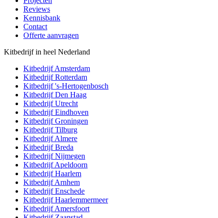
Projecten
Reviews
Kennisbank
Contact
Offerte aanvragen
Kitbedrijf in heel Nederland
Kitbedrijf
Amsterdam
Kitbedrijf
Rotterdam
Kitbedrijf
's-Hertogenbosch
Kitbedrijf
Den Haag
Kitbedrijf
Utrecht
Kitbedrijf
Eindhoven
Kitbedrijf
Groningen
Kitbedrijf
Tilburg
Kitbedrijf
Almere
Kitbedrijf
Breda
Kitbedrijf
Nijmegen
Kitbedrijf
Apeldoorn
Kitbedrijf
Haarlem
Kitbedrijf
Arnhem
Kitbedrijf
Enschede
Kitbedrijf
Haarlemmermeer
Kitbedrijf
Amersfoort
Kitbedrijf
Zaanstad