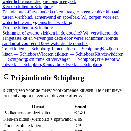
waterdichte naad die jarenlang meegaat.
Keuken kitten
in
Schipborg
Een nieuwe of bestaande keuken vraagt om een strakke kitnaad
tussen werkblad, achterwand en spoelbak. Wij zorgen voor een
waterdichte en hygiënische afwerking.
Douche kitten
in
Schipborg
Schimmel of zwarte vlekken in de douche? Wij verwijderen de
aangetaste kit en vervangen deze door verse schimmelwerende
sanitairkit voor een 100% waterdichte douche.
Toilet kitten
—
Schipborg
Ramen kitten
—
Schipborg
Kozijnen
kitten
—
Schipborg
Vloeren afkitten
—
Schipborg
Kit verwijderen
—
Schipborg
Schimmelkit vervangen
—
Schipborg
Nieuwbouw
kitwerk
—
Schipborg
Renovatie kitwerk
—
Schipborg
Prijsindicatie
Schipborg
Richtprijzen voor de meest voorkomende klussen. De definitieve
prijs ontvangt u in een vrijblijvende offerte.
Dienst
Vanaf
Badkamer compleet kitten
€ 149
Keuken kitten (werkblad + spatwand)
€ 89
Douchecabine kitten
€ 79