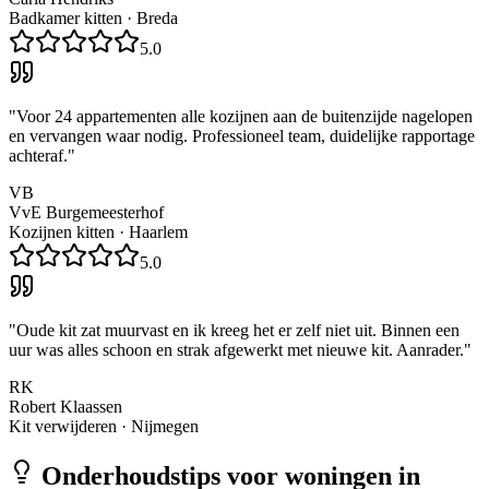
Badkamer kitten
·
Breda
5.0
"
Voor 24 appartementen alle kozijnen aan de buitenzijde nagelopen
en vervangen waar nodig. Professioneel team, duidelijke rapportage
achteraf.
"
VB
VvE Burgemeesterhof
Kozijnen kitten
·
Haarlem
5.0
"
Oude kit zat muurvast en ik kreeg het er zelf niet uit. Binnen een
uur was alles schoon en strak afgewerkt met nieuwe kit. Aanrader.
"
RK
Robert Klaassen
Kit verwijderen
·
Nijmegen
Onderhoudstips voor woningen in