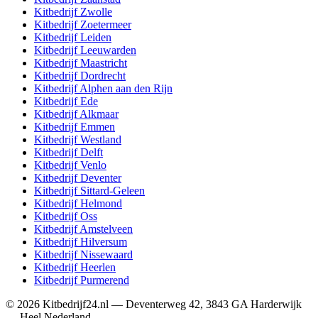
Kitbedrijf
Zwolle
Kitbedrijf
Zoetermeer
Kitbedrijf
Leiden
Kitbedrijf
Leeuwarden
Kitbedrijf
Maastricht
Kitbedrijf
Dordrecht
Kitbedrijf
Alphen aan den Rijn
Kitbedrijf
Ede
Kitbedrijf
Alkmaar
Kitbedrijf
Emmen
Kitbedrijf
Westland
Kitbedrijf
Delft
Kitbedrijf
Venlo
Kitbedrijf
Deventer
Kitbedrijf
Sittard-Geleen
Kitbedrijf
Helmond
Kitbedrijf
Oss
Kitbedrijf
Amstelveen
Kitbedrijf
Hilversum
Kitbedrijf
Nissewaard
Kitbedrijf
Heerlen
Kitbedrijf
Purmerend
©
2026
Kitbedrijf24.nl
—
Deventerweg 42
,
3843 GA
Harderwijk
—
Heel Nederland