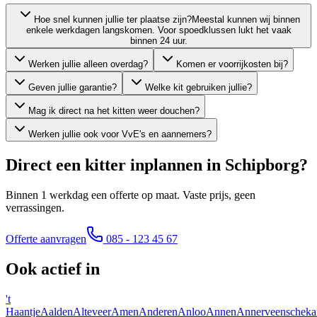
Hoe snel kunnen jullie ter plaatse zijn?
Meestal kunnen wij binnen
enkele werkdagen langskomen. Voor spoedklussen lukt het vaak
binnen 24 uur.
Werken jullie alleen overdag?
Komen er voorrijkosten bij?
Geven jullie garantie?
Welke kit gebruiken jullie?
Mag ik direct na het kitten weer douchen?
Werken jullie ook voor VvE's en aannemers?
Direct een kitter inplannen in
Schipborg
?
Binnen 1 werkdag een offerte op maat. Vaste prijs, geen
verrassingen.
Offerte aanvragen
085 - 123 45 67
Ook actief in
't
Haantje
Aalden
Alteveer
Amen
Anderen
Anloo
Annen
Annerveenscheka