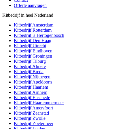
Contact
Offerte aanvragen
Kitbedrijf in heel Nederland
Kitbedrijf
Amsterdam
Kitbedrijf
Rotterdam
Kitbedrijf
's-Hertogenbosch
Kitbedrijf
Den Haag
Kitbedrijf
Utrecht
Kitbedrijf
Eindhoven
Kitbedrijf
Groningen
Kitbedrijf
Tilburg
Kitbedrijf
Almere
Kitbedrijf
Breda
Kitbedrijf
Nijmegen
Kitbedrijf
Apeldoorn
Kitbedrijf
Haarlem
Kitbedrijf
Arnhem
Kitbedrijf
Enschede
Kitbedrijf
Haarlemmermeer
Kitbedrijf
Amersfoort
Kitbedrijf
Zaanstad
Kitbedrijf
Zwolle
Kitbedrijf
Zoetermeer
Kitbedrijf
Leiden