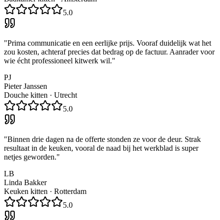
5.0
"
Prima communicatie en een eerlijke prijs. Vooraf duidelijk wat het
zou kosten, achteraf precies dat bedrag op de factuur. Aanrader voor
wie écht professioneel kitwerk wil.
"
PJ
Pieter Janssen
Douche kitten
·
Utrecht
5.0
"
Binnen drie dagen na de offerte stonden ze voor de deur. Strak
resultaat in de keuken, vooral de naad bij het werkblad is super
netjes geworden.
"
LB
Linda Bakker
Keuken kitten
·
Rotterdam
5.0