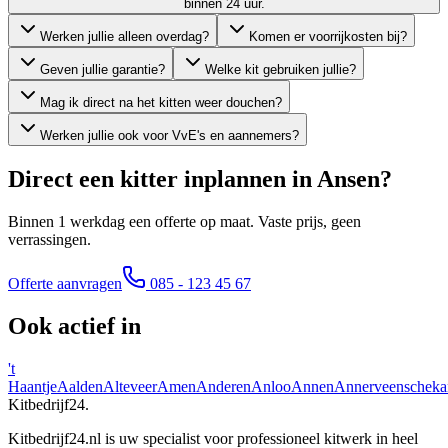
binnen 24 uur.
Werken jullie alleen overdag?
Komen er voorrijkosten bij?
Geven jullie garantie?
Welke kit gebruiken jullie?
Mag ik direct na het kitten weer douchen?
Werken jullie ook voor VvE's en aannemers?
Direct een kitter inplannen in
Ansen
?
Binnen 1 werkdag een offerte op maat. Vaste prijs, geen
verrassingen.
Offerte aanvragen
085 - 123 45 67
Ook actief in
't
Haantje
Aalden
Alteveer
Amen
Anderen
Anloo
Annen
Annerveenscheka
Kitbedrijf24
.
Kitbedrijf24.nl is uw specialist voor professioneel kitwerk in heel