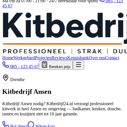
Ma t/m za 07:00 - 21:00 · 24/7 bereikbaar voor spoed
085 - 123
45 67
Home
Werkgebied
Projecten
Reviews
Kennisbank
Over ons
Contact
085 - 123 45 67
Bereken prijs
Drenthe
Kitbedrijf
Ansen
Kitbedrijf Ansen nodig? Kitbedrijf24.nl verzorgt professioneel
kitwerk in heel Ansen en omgeving — badkamer, keuken, douche,
ramen en kozijnen met tot 10 jaar garantie.
Bel direct
WhatsApp