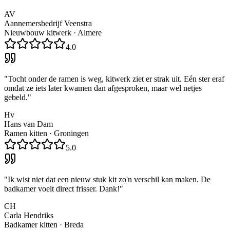
AV
Aannemersbedrijf Veenstra
Nieuwbouw kitwerk
·
Almere
4.0
"
Tocht onder de ramen is weg, kitwerk ziet er strak uit. Eén ster eraf
omdat ze iets later kwamen dan afgesproken, maar wel netjes
gebeld.
"
Hv
Hans van Dam
Ramen kitten
·
Groningen
5.0
"
Ik wist niet dat een nieuw stuk kit zo'n verschil kan maken. De
badkamer voelt direct frisser. Dank!
"
CH
Carla Hendriks
Badkamer kitten
·
Breda