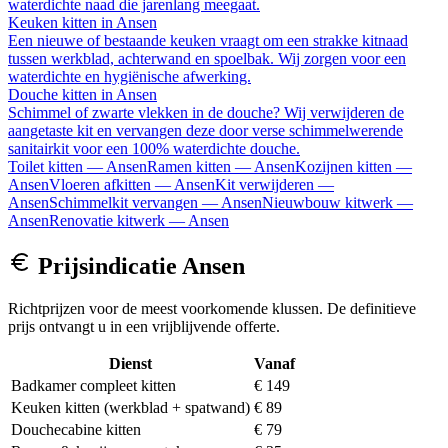
waterdichte naad die jarenlang meegaat.
Keuken kitten
in
Ansen
Een nieuwe of bestaande keuken vraagt om een strakke kitnaad
tussen werkblad, achterwand en spoelbak. Wij zorgen voor een
waterdichte en hygiënische afwerking.
Douche kitten
in
Ansen
Schimmel of zwarte vlekken in de douche? Wij verwijderen de
aangetaste kit en vervangen deze door verse schimmelwerende
sanitairkit voor een 100% waterdichte douche.
Toilet kitten
—
Ansen
Ramen kitten
—
Ansen
Kozijnen kitten
—
Ansen
Vloeren afkitten
—
Ansen
Kit verwijderen
—
Ansen
Schimmelkit vervangen
—
Ansen
Nieuwbouw kitwerk
—
Ansen
Renovatie kitwerk
—
Ansen
Prijsindicatie
Ansen
Richtprijzen voor de meest voorkomende klussen. De definitieve
prijs ontvangt u in een vrijblijvende offerte.
Dienst
Vanaf
Badkamer compleet kitten
€ 149
Keuken kitten (werkblad + spatwand)
€ 89
Douchecabine kitten
€ 79