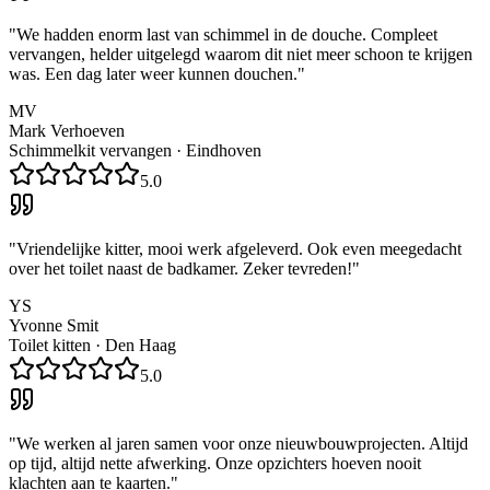
"
We hadden enorm last van schimmel in de douche. Compleet
vervangen, helder uitgelegd waarom dit niet meer schoon te krijgen
was. Een dag later weer kunnen douchen.
"
MV
Mark Verhoeven
Schimmelkit vervangen
·
Eindhoven
5.0
"
Vriendelijke kitter, mooi werk afgeleverd. Ook even meegedacht
over het toilet naast de badkamer. Zeker tevreden!
"
YS
Yvonne Smit
Toilet kitten
·
Den Haag
5.0
"
We werken al jaren samen voor onze nieuwbouwprojecten. Altijd
op tijd, altijd nette afwerking. Onze opzichters hoeven nooit
klachten aan te kaarten.
"