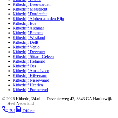
Kitbedrijf
Leeuwarden
Kitbedrijf
Maastricht
Kitbedrijf
Dordrecht
Kitbedrijf
Alphen aan den Rijn
Kitbedrijf
Ede
Kitbedrijf
Alkmaar
Kitbedrijf
Emmen
Kitbedrijf
Westland
Kitbedrijf
Delft
Kitbedrijf
Venlo
Kitbedrijf
Deventer
Kitbedrijf
Sittard-Geleen
Kitbedrijf
Helmond
Kitbedrijf
Oss
Kitbedrijf
Amstelveen
Kitbedrijf
Hilversum
Kitbedrijf
Nissewaard
Kitbedrijf
Heerlen
Kitbedrijf
Purmerend
©
2026
Kitbedrijf24.nl
—
Deventerweg 42
,
3843 GA
Harderwijk
—
Heel Nederland
Bel
Offerte