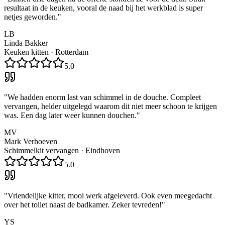
resultaat in de keuken, vooral de naad bij het werkblad is super
netjes geworden.
"
LB
Linda Bakker
Keuken kitten
·
Rotterdam
5.0
"
We hadden enorm last van schimmel in de douche. Compleet
vervangen, helder uitgelegd waarom dit niet meer schoon te krijgen
was. Een dag later weer kunnen douchen.
"
MV
Mark Verhoeven
Schimmelkit vervangen
·
Eindhoven
5.0
"
Vriendelijke kitter, mooi werk afgeleverd. Ook even meegedacht
over het toilet naast de badkamer. Zeker tevreden!
"
YS