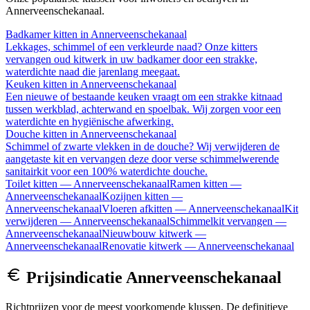
Annerveenschekanaal
.
Badkamer kitten
in
Annerveenschekanaal
Lekkages, schimmel of een verkleurde naad? Onze kitters
vervangen oud kitwerk in uw badkamer door een strakke,
waterdichte naad die jarenlang meegaat.
Keuken kitten
in
Annerveenschekanaal
Een nieuwe of bestaande keuken vraagt om een strakke kitnaad
tussen werkblad, achterwand en spoelbak. Wij zorgen voor een
waterdichte en hygiënische afwerking.
Douche kitten
in
Annerveenschekanaal
Schimmel of zwarte vlekken in de douche? Wij verwijderen de
aangetaste kit en vervangen deze door verse schimmelwerende
sanitairkit voor een 100% waterdichte douche.
Toilet kitten
—
Annerveenschekanaal
Ramen kitten
—
Annerveenschekanaal
Kozijnen kitten
—
Annerveenschekanaal
Vloeren afkitten
—
Annerveenschekanaal
Kit
verwijderen
—
Annerveenschekanaal
Schimmelkit vervangen
—
Annerveenschekanaal
Nieuwbouw kitwerk
—
Annerveenschekanaal
Renovatie kitwerk
—
Annerveenschekanaal
Prijsindicatie
Annerveenschekanaal
Richtprijzen voor de meest voorkomende klussen. De definitieve