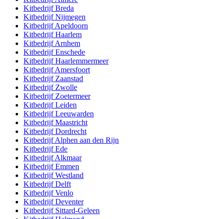
Kitbedrijf
Breda
Kitbedrijf
Nijmegen
Kitbedrijf
Apeldoorn
Kitbedrijf
Haarlem
Kitbedrijf
Arnhem
Kitbedrijf
Enschede
Kitbedrijf
Haarlemmermeer
Kitbedrijf
Amersfoort
Kitbedrijf
Zaanstad
Kitbedrijf
Zwolle
Kitbedrijf
Zoetermeer
Kitbedrijf
Leiden
Kitbedrijf
Leeuwarden
Kitbedrijf
Maastricht
Kitbedrijf
Dordrecht
Kitbedrijf
Alphen aan den Rijn
Kitbedrijf
Ede
Kitbedrijf
Alkmaar
Kitbedrijf
Emmen
Kitbedrijf
Westland
Kitbedrijf
Delft
Kitbedrijf
Venlo
Kitbedrijf
Deventer
Kitbedrijf
Sittard-Geleen