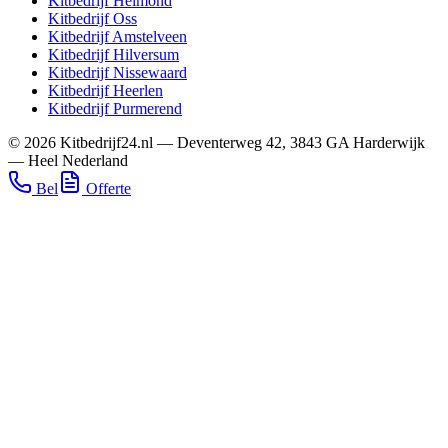
Kitbedrijf
Helmond
Kitbedrijf
Oss
Kitbedrijf
Amstelveen
Kitbedrijf
Hilversum
Kitbedrijf
Nissewaard
Kitbedrijf
Heerlen
Kitbedrijf
Purmerend
©
2026
Kitbedrijf24.nl
—
Deventerweg 42
,
3843 GA
Harderwijk
—
Heel Nederland
Bel
Offerte