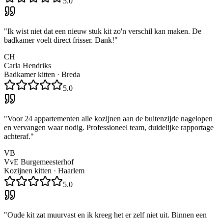
5.0
"
Ik wist niet dat een nieuw stuk kit zo'n verschil kan maken. De
badkamer voelt direct frisser. Dank!
"
CH
Carla Hendriks
Badkamer kitten
·
Breda
5.0
"
Voor 24 appartementen alle kozijnen aan de buitenzijde nagelopen
en vervangen waar nodig. Professioneel team, duidelijke rapportage
achteraf.
"
VB
VvE Burgemeesterhof
Kozijnen kitten
·
Haarlem
5.0
"
Oude kit zat muurvast en ik kreeg het er zelf niet uit. Binnen een