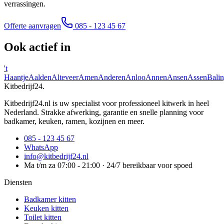
verrassingen.
Offerte aanvragen
085 - 123 45 67
Ook actief in
't
Haantje
Aalden
Alteveer
Amen
Anderen
Anloo
Annen
Ansen
Assen
Bali
Kitbedrijf24
.
Kitbedrijf24.nl is uw specialist voor professioneel kitwerk in heel
Nederland. Strakke afwerking, garantie en snelle planning voor
badkamer, keuken, ramen, kozijnen en meer.
085 - 123 45 67
WhatsApp
info@kitbedrijf24.nl
Ma t/m za 07:00 - 21:00 · 24/7 bereikbaar voor spoed
Diensten
Badkamer kitten
Keuken kitten
Toilet kitten