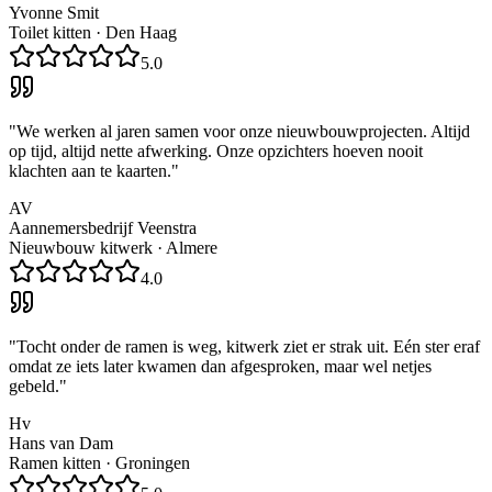
Yvonne Smit
Toilet kitten
·
Den Haag
5.0
"
We werken al jaren samen voor onze nieuwbouwprojecten. Altijd
op tijd, altijd nette afwerking. Onze opzichters hoeven nooit
klachten aan te kaarten.
"
AV
Aannemersbedrijf Veenstra
Nieuwbouw kitwerk
·
Almere
4.0
"
Tocht onder de ramen is weg, kitwerk ziet er strak uit. Eén ster eraf
omdat ze iets later kwamen dan afgesproken, maar wel netjes
gebeld.
"
Hv
Hans van Dam
Ramen kitten
·
Groningen