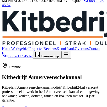
Ma t/m za 07:00 - 21:00 · 24/7 bereikbaar voor spoed
085 - 123
45 67
Home
Werkgebied
Projecten
Reviews
Kennisbank
Over ons
Contact
085 - 123 45 67
Bereken prijs
Drenthe
Kitbedrijf
Annerveenschekanaal
Kitbedrijf Annerveenschekanaal nodig? Kitbedrijf24.nl verzorgt
professioneel kitwerk in heel Annerveenschekanaal en omgeving —
badkamer, keuken, douche, ramen en kozijnen met tot 10 jaar
garantie.