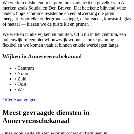
We werken uitsluitend met premium sanitairkit en gevelkit van A-
merken zoals Soudal en Den Braven. Dat betekent: blijvend witte
naden, hoge schimmelresistentie en een afwerking die jaren
meegaat. Voor elke ondergrond — tegel, natuursteen, kunststof,
glas
of metaal — kiezen we de juiste kit en primer.
We werken in alle wijken en buurten. Of u nu in het centrum, een
buitenwijk of een nieuwbouwwijk woont — onze planning is
flexibel en we komen vaak al binnen enkele werkdagen langs.
Wijken in
Annerveenschekanaal
•
Centrum
•
Noord
•
Zuid
•
Oost
•
West
Offerte aanvragen
Meest gevraagde diensten in
Annerveenschekanaal
Onze populairste klussen voor inwoners en bedrijven in