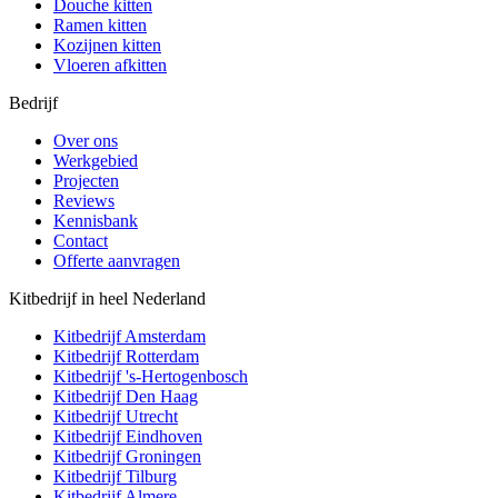
Douche kitten
Ramen kitten
Kozijnen kitten
Vloeren afkitten
Bedrijf
Over ons
Werkgebied
Projecten
Reviews
Kennisbank
Contact
Offerte aanvragen
Kitbedrijf in heel Nederland
Kitbedrijf
Amsterdam
Kitbedrijf
Rotterdam
Kitbedrijf
's-Hertogenbosch
Kitbedrijf
Den Haag
Kitbedrijf
Utrecht
Kitbedrijf
Eindhoven
Kitbedrijf
Groningen
Kitbedrijf
Tilburg
Kitbedrijf
Almere