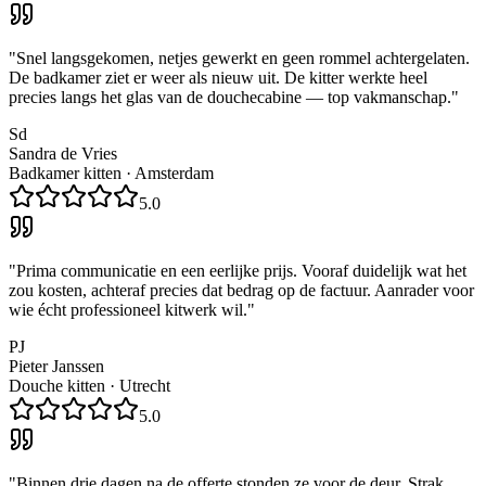
"
Snel langsgekomen, netjes gewerkt en geen rommel achtergelaten.
De badkamer ziet er weer als nieuw uit. De kitter werkte heel
precies langs het glas van de douchecabine — top vakmanschap.
"
Sd
Sandra de Vries
Badkamer kitten
·
Amsterdam
5.0
"
Prima communicatie en een eerlijke prijs. Vooraf duidelijk wat het
zou kosten, achteraf precies dat bedrag op de factuur. Aanrader voor
wie écht professioneel kitwerk wil.
"
PJ
Pieter Janssen
Douche kitten
·
Utrecht
5.0
"
Binnen drie dagen na de offerte stonden ze voor de deur. Strak