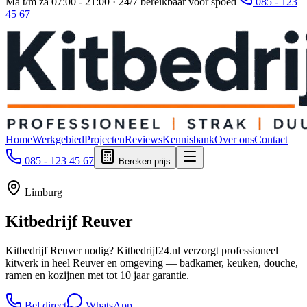
Ma t/m za 07:00 - 21:00 · 24/7 bereikbaar voor spoed
085 - 123
45 67
Home
Werkgebied
Projecten
Reviews
Kennisbank
Over ons
Contact
085 - 123 45 67
Bereken prijs
Limburg
Kitbedrijf
Reuver
Kitbedrijf Reuver nodig? Kitbedrijf24.nl verzorgt professioneel
kitwerk in heel Reuver en omgeving — badkamer, keuken, douche,
ramen en kozijnen met tot 10 jaar garantie.
Bel direct
WhatsApp