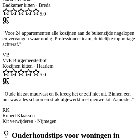
Badkamer kitten
·
Breda
5.0
"
Voor 24 appartementen alle kozijnen aan de buitenzijde nagelopen
en vervangen waar nodig. Professioneel team, duidelijke rapportage
achteraf.
"
VB
VvE Burgemeesterhof
Kozijnen kitten
·
Haarlem
5.0
"
Oude kit zat muurvast en ik kreeg het er zelf niet uit. Binnen een
uur was alles schoon en strak afgewerkt met nieuwe kit. Aanrader.
"
RK
Robert Klaassen
Kit verwijderen
·
Nijmegen
Onderhoudstips voor woningen in