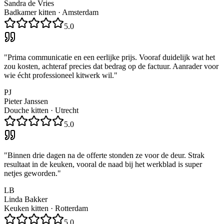
Sandra de Vries
Badkamer kitten
·
Amsterdam
5.0
"
Prima communicatie en een eerlijke prijs. Vooraf duidelijk wat het
zou kosten, achteraf precies dat bedrag op de factuur. Aanrader voor
wie écht professioneel kitwerk wil.
"
PJ
Pieter Janssen
Douche kitten
·
Utrecht
5.0
"
Binnen drie dagen na de offerte stonden ze voor de deur. Strak
resultaat in de keuken, vooral de naad bij het werkblad is super
netjes geworden.
"
LB
Linda Bakker
Keuken kitten
·
Rotterdam
5.0