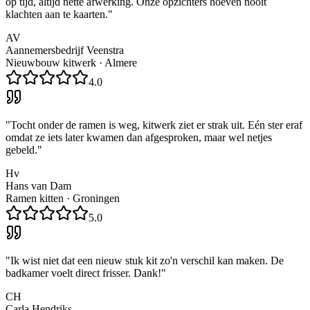
op tijd, altijd nette afwerking. Onze opzichters hoeven nooit
klachten aan te kaarten.
"
AV
Aannemersbedrijf Veenstra
Nieuwbouw kitwerk
·
Almere
4.0
"
Tocht onder de ramen is weg, kitwerk ziet er strak uit. Eén ster eraf
omdat ze iets later kwamen dan afgesproken, maar wel netjes
gebeld.
"
Hv
Hans van Dam
Ramen kitten
·
Groningen
5.0
"
Ik wist niet dat een nieuw stuk kit zo'n verschil kan maken. De
badkamer voelt direct frisser. Dank!
"
CH
Carla Hendriks