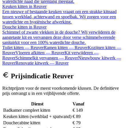
waterdichte naad die jarenlang meegaat.
Keuken kitten
in
Reuver
Een nieuwe of bestaande keuken vraagt om een strakke kitnaad
tussen werkblad, achterwand en spoelbak. Wij zorgen voor een
waterdichte en hygiënische afwerking.
Douche kitten
in
Reuver
Schimmel of zwarte vlekken in de douche? Wij verwijderen de
aangetaste kit en vervangen deze door verse schimmelwerende
sanitairkit voor een 100% waterdichte douche.
Toilet kitten
—
Reuver
Ramen kitten
—
Reuver
Kozijnen kitten
—
Reuver
Vloeren afkitten
—
Reuver
Kit verwijderen
—
Reuver
Schimmelkit vervangen
—
Reuver
Nieuwbouw kitwerk
—
Reuver
Renovatie kitwerk
—
Reuver
Prijsindicatie
Reuver
Richtprijzen voor de meest voorkomende klussen. De definitieve
prijs ontvangt u in een vrijblijvende offerte.
Dienst
Vanaf
Badkamer compleet kitten
€ 149
Keuken kitten (werkblad + spatwand)
€ 89
Douchecabine kitten
€ 79