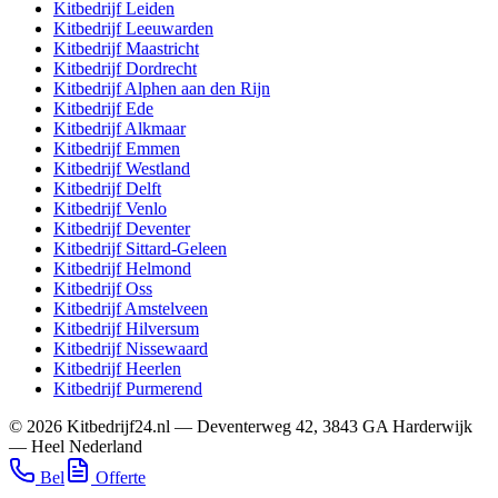
Kitbedrijf
Leiden
Kitbedrijf
Leeuwarden
Kitbedrijf
Maastricht
Kitbedrijf
Dordrecht
Kitbedrijf
Alphen aan den Rijn
Kitbedrijf
Ede
Kitbedrijf
Alkmaar
Kitbedrijf
Emmen
Kitbedrijf
Westland
Kitbedrijf
Delft
Kitbedrijf
Venlo
Kitbedrijf
Deventer
Kitbedrijf
Sittard-Geleen
Kitbedrijf
Helmond
Kitbedrijf
Oss
Kitbedrijf
Amstelveen
Kitbedrijf
Hilversum
Kitbedrijf
Nissewaard
Kitbedrijf
Heerlen
Kitbedrijf
Purmerend
©
2026
Kitbedrijf24.nl
—
Deventerweg 42
,
3843 GA
Harderwijk
—
Heel Nederland
Bel
Offerte