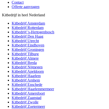
Contact
Offerte aanvragen
Kitbedrijf in heel Nederland
Kitbedrijf
Amsterdam
Kitbedrijf
Rotterdam
Kitbedrijf
's-Hertogenbosch
Kitbedrijf
Den Haag
Kitbedrijf
Utrecht
Kitbedrijf
Eindhoven
Kitbedrijf
Groningen
Kitbedrijf
Tilburg
Kitbedrijf
Almere
Kitbedrijf
Breda
Kitbedrijf
Nijmegen
Kitbedrijf
Apeldoorn
Kitbedrijf
Haarlem
Kitbedrijf
Arnhem
Kitbedrijf
Enschede
Kitbedrijf
Haarlemmermeer
Kitbedrijf
Amersfoort
Kitbedrijf
Zaanstad
Kitbedrijf
Zwolle
Kitbedrijf
Zoetermeer