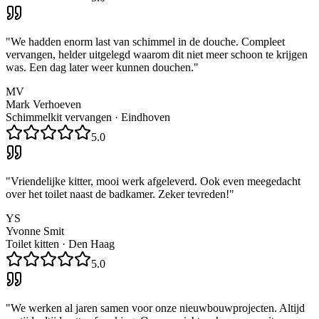
"
We hadden enorm last van schimmel in de douche. Compleet
vervangen, helder uitgelegd waarom dit niet meer schoon te krijgen
was. Een dag later weer kunnen douchen.
"
MV
Mark Verhoeven
Schimmelkit vervangen
·
Eindhoven
5.0
"
Vriendelijke kitter, mooi werk afgeleverd. Ook even meegedacht
over het toilet naast de badkamer. Zeker tevreden!
"
YS
Yvonne Smit
Toilet kitten
·
Den Haag
5.0
"
We werken al jaren samen voor onze nieuwbouwprojecten. Altijd