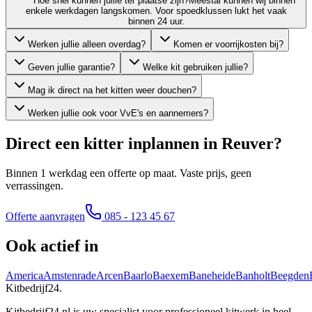
Hoe snel kunnen jullie ter plaatse zijn?
Meestal kunnen wij binnen
enkele werkdagen langskomen. Voor spoedklussen lukt het vaak
binnen 24 uur.
Werken jullie alleen overdag?
Komen er voorrijkosten bij?
Geven jullie garantie?
Welke kit gebruiken jullie?
Mag ik direct na het kitten weer douchen?
Werken jullie ook voor VvE's en aannemers?
Direct een kitter inplannen in
Reuver
?
Binnen 1 werkdag een offerte op maat. Vaste prijs, geen
verrassingen.
Offerte aanvragen
085 - 123 45 67
Ook actief in
America
Amstenrade
Arcen
Baarlo
Baexem
Baneheide
Banholt
Beegden
Kitbedrijf24
.
Kitbedrijf24.nl is uw specialist voor professioneel kitwerk in heel