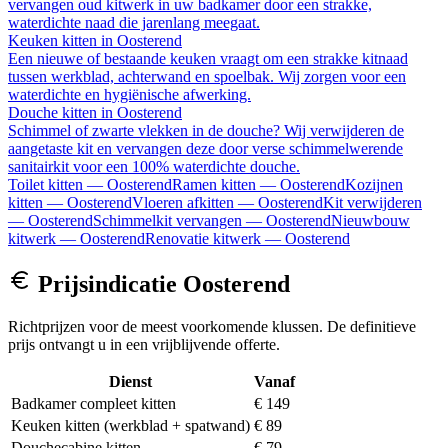
vervangen oud kitwerk in uw badkamer door een strakke,
waterdichte naad die jarenlang meegaat.
Keuken kitten
in
Oosterend
Een nieuwe of bestaande keuken vraagt om een strakke kitnaad
tussen werkblad, achterwand en spoelbak. Wij zorgen voor een
waterdichte en hygiënische afwerking.
Douche kitten
in
Oosterend
Schimmel of zwarte vlekken in de douche? Wij verwijderen de
aangetaste kit en vervangen deze door verse schimmelwerende
sanitairkit voor een 100% waterdichte douche.
Toilet kitten
—
Oosterend
Ramen kitten
—
Oosterend
Kozijnen
kitten
—
Oosterend
Vloeren afkitten
—
Oosterend
Kit verwijderen
—
Oosterend
Schimmelkit vervangen
—
Oosterend
Nieuwbouw
kitwerk
—
Oosterend
Renovatie kitwerk
—
Oosterend
Prijsindicatie
Oosterend
Richtprijzen voor de meest voorkomende klussen. De definitieve
prijs ontvangt u in een vrijblijvende offerte.
Dienst
Vanaf
Badkamer compleet kitten
€ 149
Keuken kitten (werkblad + spatwand)
€ 89
Douchecabine kitten
€ 79