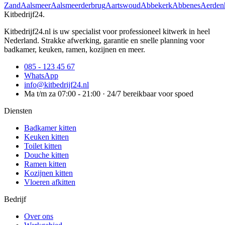
Zand
Aalsmeer
Aalsmeerderbrug
Aartswoud
Abbekerk
Abbenes
Aerden
Kitbedrijf24
.
Kitbedrijf24.nl is uw specialist voor professioneel kitwerk in heel
Nederland. Strakke afwerking, garantie en snelle planning voor
badkamer, keuken, ramen, kozijnen en meer.
085 - 123 45 67
WhatsApp
info@kitbedrijf24.nl
Ma t/m za 07:00 - 21:00 · 24/7 bereikbaar voor spoed
Diensten
Badkamer kitten
Keuken kitten
Toilet kitten
Douche kitten
Ramen kitten
Kozijnen kitten
Vloeren afkitten
Bedrijf
Over ons