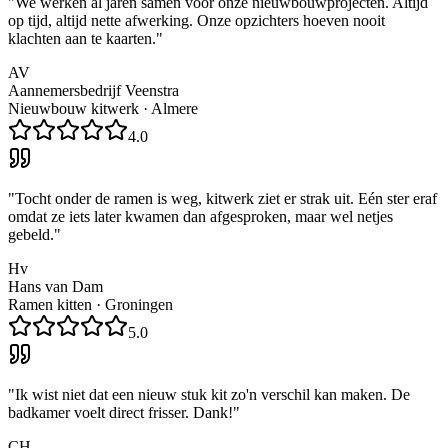
"
We werken al jaren samen voor onze nieuwbouwprojecten. Altijd
op tijd, altijd nette afwerking. Onze opzichters hoeven nooit
klachten aan te kaarten.
"
AV
Aannemersbedrijf Veenstra
Nieuwbouw kitwerk
·
Almere
4.0
"
Tocht onder de ramen is weg, kitwerk ziet er strak uit. Eén ster eraf
omdat ze iets later kwamen dan afgesproken, maar wel netjes
gebeld.
"
Hv
Hans van Dam
Ramen kitten
·
Groningen
5.0
"
Ik wist niet dat een nieuw stuk kit zo'n verschil kan maken. De
badkamer voelt direct frisser. Dank!
"
CH