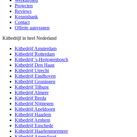
Werkgebied
Projecten
Reviews
Kennisbank
Contact
Offerte aanvragen
Kitbedrijf in heel Nederland
Kitbedrijf
Amsterdam
Kitbedrijf
Rotterdam
Kitbedrijf
's-Hertogenbosch
Kitbedrijf
Den Haag
Kitbedrijf
Utrecht
Kitbedrijf
Eindhoven
Kitbedrijf
Groningen
Kitbedrijf
Tilburg
Kitbedrijf
Almere
Kitbedrijf
Breda
Kitbedrijf
Nijmegen
Kitbedrijf
Apeldoorn
Kitbedrijf
Haarlem
Kitbedrijf
Arnhem
Kitbedrijf
Enschede
Kitbedrijf
Haarlemmermeer
Kitbedrijf
Amersfoort