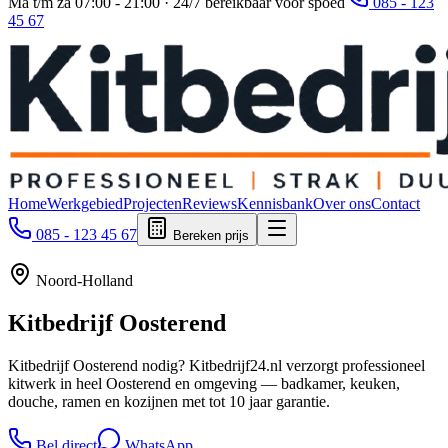
Ma t/m za 07:00 - 21:00 · 24/7 bereikbaar voor spoed
085 - 123
45 67
Home
Werkgebied
Projecten
Reviews
Kennisbank
Over ons
Contact
085 - 123 45 67
Bereken prijs
Noord-Holland
Kitbedrijf
Oosterend
Kitbedrijf Oosterend nodig? Kitbedrijf24.nl verzorgt professioneel
kitwerk in heel Oosterend en omgeving — badkamer, keuken,
douche, ramen en kozijnen met tot 10 jaar garantie.
Bel direct
WhatsApp