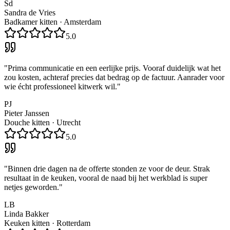
Sd
Sandra de Vries
Badkamer kitten
·
Amsterdam
5.0
"
Prima communicatie en een eerlijke prijs. Vooraf duidelijk wat het
zou kosten, achteraf precies dat bedrag op de factuur. Aanrader voor
wie écht professioneel kitwerk wil.
"
PJ
Pieter Janssen
Douche kitten
·
Utrecht
5.0
"
Binnen drie dagen na de offerte stonden ze voor de deur. Strak
resultaat in de keuken, vooral de naad bij het werkblad is super
netjes geworden.
"
LB
Linda Bakker
Keuken kitten
·
Rotterdam