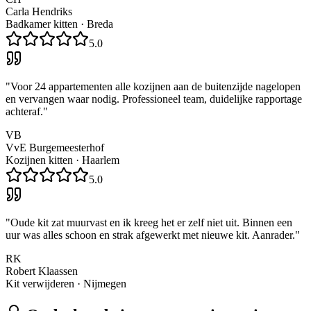
Carla Hendriks
Badkamer kitten
·
Breda
5.0
"
Voor 24 appartementen alle kozijnen aan de buitenzijde nagelopen
en vervangen waar nodig. Professioneel team, duidelijke rapportage
achteraf.
"
VB
VvE Burgemeesterhof
Kozijnen kitten
·
Haarlem
5.0
"
Oude kit zat muurvast en ik kreeg het er zelf niet uit. Binnen een
uur was alles schoon en strak afgewerkt met nieuwe kit. Aanrader.
"
RK
Robert Klaassen
Kit verwijderen
·
Nijmegen