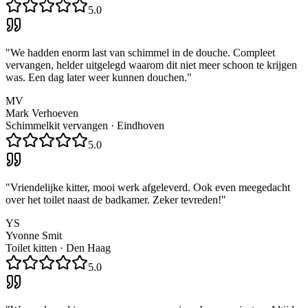
5.0
"
We hadden enorm last van schimmel in de douche. Compleet
vervangen, helder uitgelegd waarom dit niet meer schoon te krijgen
was. Een dag later weer kunnen douchen.
"
MV
Mark Verhoeven
Schimmelkit vervangen
·
Eindhoven
5.0
"
Vriendelijke kitter, mooi werk afgeleverd. Ook even meegedacht
over het toilet naast de badkamer. Zeker tevreden!
"
YS
Yvonne Smit
Toilet kitten
·
Den Haag
5.0