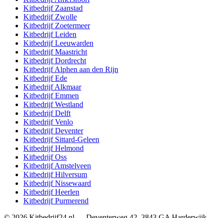
Kitbedrijf
Zaanstad
Kitbedrijf
Zwolle
Kitbedrijf
Zoetermeer
Kitbedrijf
Leiden
Kitbedrijf
Leeuwarden
Kitbedrijf
Maastricht
Kitbedrijf
Dordrecht
Kitbedrijf
Alphen aan den Rijn
Kitbedrijf
Ede
Kitbedrijf
Alkmaar
Kitbedrijf
Emmen
Kitbedrijf
Westland
Kitbedrijf
Delft
Kitbedrijf
Venlo
Kitbedrijf
Deventer
Kitbedrijf
Sittard-Geleen
Kitbedrijf
Helmond
Kitbedrijf
Oss
Kitbedrijf
Amstelveen
Kitbedrijf
Hilversum
Kitbedrijf
Nissewaard
Kitbedrijf
Heerlen
Kitbedrijf
Purmerend
©
2026
Kitbedrijf24.nl
—
Deventerweg 42
,
3843 GA
Harderwijk