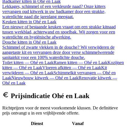
Badkamer kitten
in
Ohé en Laak
Lekkages, schimmel of een verkleurde naad? Onze kitters
vervangen oud kitwerk in uw badkamer door een strakke,
waterdichte naad die jarenlang meegaat.
Keuken kitten
in
Ohé en Laak
Een nieuwe of bestaande keuken vraagt om een strakke kitnaad
tussen werkblad, achterwand en spoelbak. Wij zorgen voor een
waterdichte en hygiënische afwerking.
Douche kitten
in
Ohé en Laak
Schimmel of zwarte vlekken in de douche? Wij verwijderen de
aangetaste kit en vervangen deze door verse schimmelwerende
sanitairkit voor een 100% waterdichte douche.
Toilet kitten
—
Ohé en Laak
Ramen kitten
—
Ohé en Laak
Kozijnen
kitten
—
Ohé en Laak
Vloeren afkitten
—
Ohé en Laak
Kit
verwijderen
—
Ohé en Laak
Schimmelkit vervangen
—
Ohé en
Laak
Nieuwbouw kitwerk
—
Ohé en Laak
Renovatie kitwerk
—
Ohé en Laak
Prijsindicatie
Ohé en Laak
Richtprijzen voor de meest voorkomende klussen. De definitieve
prijs ontvangt u in een vrijblijvende offerte.
Dienst
Vanaf