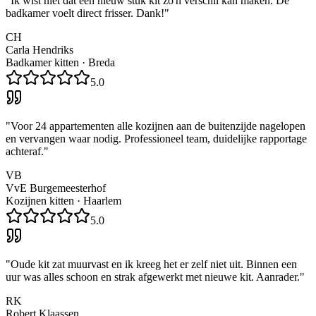
"
Ik wist niet dat een nieuw stuk kit zo'n verschil kan maken. De
badkamer voelt direct frisser. Dank!
"
CH
Carla Hendriks
Badkamer kitten
·
Breda
5.0
"
Voor 24 appartementen alle kozijnen aan de buitenzijde nagelopen
en vervangen waar nodig. Professioneel team, duidelijke rapportage
achteraf.
"
VB
VvE Burgemeesterhof
Kozijnen kitten
·
Haarlem
5.0
"
Oude kit zat muurvast en ik kreeg het er zelf niet uit. Binnen een
uur was alles schoon en strak afgewerkt met nieuwe kit. Aanrader.
"
RK
Robert Klaassen