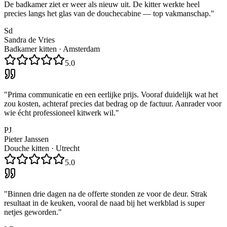
De badkamer ziet er weer als nieuw uit. De kitter werkte heel
precies langs het glas van de douchecabine — top vakmanschap.
"
Sd
Sandra de Vries
Badkamer kitten
·
Amsterdam
5.0
"
Prima communicatie en een eerlijke prijs. Vooraf duidelijk wat het
zou kosten, achteraf precies dat bedrag op de factuur. Aanrader voor
wie écht professioneel kitwerk wil.
"
PJ
Pieter Janssen
Douche kitten
·
Utrecht
5.0
"
Binnen drie dagen na de offerte stonden ze voor de deur. Strak
resultaat in de keuken, vooral de naad bij het werkblad is super
netjes geworden.
"