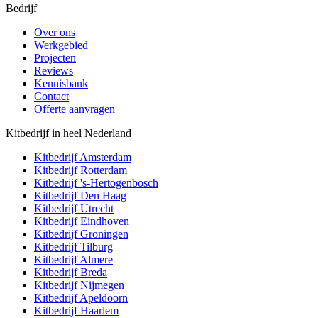
Bedrijf
Over ons
Werkgebied
Projecten
Reviews
Kennisbank
Contact
Offerte aanvragen
Kitbedrijf in heel Nederland
Kitbedrijf
Amsterdam
Kitbedrijf
Rotterdam
Kitbedrijf
's-Hertogenbosch
Kitbedrijf
Den Haag
Kitbedrijf
Utrecht
Kitbedrijf
Eindhoven
Kitbedrijf
Groningen
Kitbedrijf
Tilburg
Kitbedrijf
Almere
Kitbedrijf
Breda
Kitbedrijf
Nijmegen
Kitbedrijf
Apeldoorn
Kitbedrijf
Haarlem