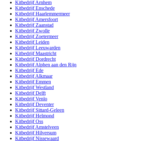
Kitbedrijf
Arnhem
Kitbedrijf
Enschede
Kitbedrijf
Haarlemmermeer
Kitbedrijf
Amersfoort
Kitbedrijf
Zaanstad
Kitbedrijf
Zwolle
Kitbedrijf
Zoetermeer
Kitbedrijf
Leiden
Kitbedrijf
Leeuwarden
Kitbedrijf
Maastricht
Kitbedrijf
Dordrecht
Kitbedrijf
Alphen aan den Rijn
Kitbedrijf
Ede
Kitbedrijf
Alkmaar
Kitbedrijf
Emmen
Kitbedrijf
Westland
Kitbedrijf
Delft
Kitbedrijf
Venlo
Kitbedrijf
Deventer
Kitbedrijf
Sittard-Geleen
Kitbedrijf
Helmond
Kitbedrijf
Oss
Kitbedrijf
Amstelveen
Kitbedrijf
Hilversum
Kitbedrijf
Nissewaard