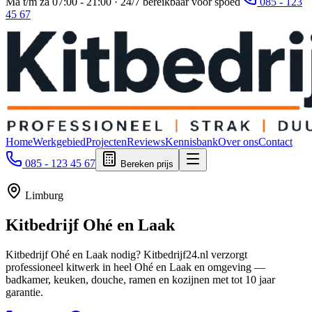
Ma t/m za 07:00 - 21:00 · 24/7 bereikbaar voor spoed
085 - 123
45 67
Home
Werkgebied
Projecten
Reviews
Kennisbank
Over ons
Contact
085 - 123 45 67
Bereken prijs
Limburg
Kitbedrijf
Ohé en Laak
Kitbedrijf Ohé en Laak nodig? Kitbedrijf24.nl verzorgt
professioneel kitwerk in heel Ohé en Laak en omgeving —
badkamer, keuken, douche, ramen en kozijnen met tot 10 jaar
garantie.