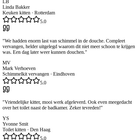
LB
Linda Bakker
Keuken kitten
·
Rotterdam
5.0
"
We hadden enorm last van schimmel in de douche. Compleet
vervangen, helder uitgelegd waarom dit niet meer schoon te krijgen
was. Een dag later weer kunnen douchen.
"
MV
Mark Verhoeven
Schimmelkit vervangen
·
Eindhoven
5.0
"
Vriendelijke kitter, mooi werk afgeleverd. Ook even meegedacht
over het toilet naast de badkamer. Zeker tevreden!
"
YS
Yvonne Smit
Toilet kitten
·
Den Haag
5.0