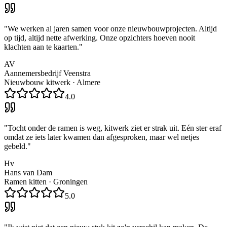
"
We werken al jaren samen voor onze nieuwbouwprojecten. Altijd
op tijd, altijd nette afwerking. Onze opzichters hoeven nooit
klachten aan te kaarten.
"
AV
Aannemersbedrijf Veenstra
Nieuwbouw kitwerk
·
Almere
4.0
"
Tocht onder de ramen is weg, kitwerk ziet er strak uit. Eén ster eraf
omdat ze iets later kwamen dan afgesproken, maar wel netjes
gebeld.
"
Hv
Hans van Dam
Ramen kitten
·
Groningen
5.0