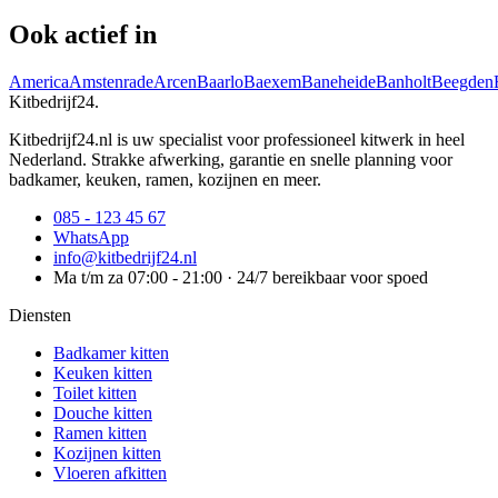
Ook actief in
America
Amstenrade
Arcen
Baarlo
Baexem
Baneheide
Banholt
Beegden
Kitbedrijf24
.
Kitbedrijf24.nl is uw specialist voor professioneel kitwerk in heel
Nederland. Strakke afwerking, garantie en snelle planning voor
badkamer, keuken, ramen, kozijnen en meer.
085 - 123 45 67
WhatsApp
info@kitbedrijf24.nl
Ma t/m za 07:00 - 21:00 · 24/7 bereikbaar voor spoed
Diensten
Badkamer kitten
Keuken kitten
Toilet kitten
Douche kitten
Ramen kitten
Kozijnen kitten
Vloeren afkitten