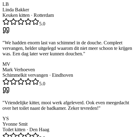
LB
Linda Bakker
Keuken kitten
·
Rotterdam
5.0
"
We hadden enorm last van schimmel in de douche. Compleet
vervangen, helder uitgelegd waarom dit niet meer schoon te krijgen
was. Een dag later weer kunnen douchen.
"
MV
Mark Verhoeven
Schimmelkit vervangen
·
Eindhoven
5.0
"
Vriendelijke kitter, mooi werk afgeleverd. Ook even meegedacht
over het toilet naast de badkamer. Zeker tevreden!
"
YS
Yvonne Smit
Toilet kitten
·
Den Haag