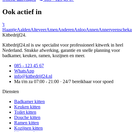
Ook actief in
't
Haantje
Aalden
Alteveer
Amen
Anderen
Anloo
Annen
Annerveenscheka
Kitbedrijf24
.
Kitbedrijf24.nl is uw specialist voor professioneel kitwerk in heel
Nederland. Strakke afwerking, garantie en snelle planning voor
badkamer, keuken, ramen, kozijnen en meer.
085 - 123 45 67
WhatsApp
info@kitbedrijf24.nl
Ma t/m za 07:00 - 21:00 · 24/7 bereikbaar voor spoed
Diensten
Badkamer kitten
Keuken kitten
Toilet kitten
Douche kitten
Ramen kitten
Kozijnen kitten