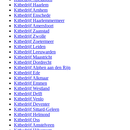
Kitbedrijf
Haarlem
Kitbedrijf
Arnhem
Kitbedrijf
Enschede
Kitbedrijf
Haarlemmermeer
Kitbedrijf
Amersfoort
Kitbedrijf
Zaanstad
Kitbedrijf
Zwolle
Kitbedrijf
Zoetermeer
Kitbedrijf
Leiden
Kitbedrijf
Leeuwarden
Kitbedrijf
Maastricht
Kitbedrijf
Dordrecht
Kitbedrijf
Alphen aan den Rijn
Kitbedrijf
Ede
Kitbedrijf
Alkmaar
Kitbedrijf
Emmen
Kitbedrijf
Westland
Kitbedrijf
Delft
Kitbedrijf
Venlo
Kitbedrijf
Deventer
Kitbedrijf
Sittard-Geleen
Kitbedrijf
Helmond
Kitbedrijf
Oss
Kitbedrijf
Amstelveen