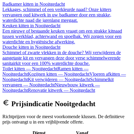
Badkamer kitten
in
Nooitgedacht
Lekkages, schimmel of een verkleurde naad? Onze kitters
vervangen oud kitwerk in uw badkamer door een strakke,
waterdichte naad die jarenlang meegaat.
Keuken kitten
in
Nooitgedacht
Een nieuwe of bestaande keuken vraagt om een strakke kitnaad
tussen werkblad, achterwand en spoelbak. Wij zorgen voor een
waterdichte en hygiënische afwerking.
Douche kitten
in
Nooitgedacht
Schimmel of zwarte vlekken in de douche? Wij verwijderen de
aangetaste kit en vervangen deze door verse schimmelwerende
sanitairkit voor een 100% waterdichte douche.
Toilet kitten
—
Nooitgedacht
Ramen kitten
—
Nooitgedacht
Kozijnen kitten
—
Nooitgedacht
Vloeren afkitten
—
Nooitgedacht
Kit verwijderen
—
Nooitgedacht
Schimmelkit
vervangen
—
Nooitgedacht
Nieuwbouw kitwerk
—
Nooitgedacht
Renovatie kitwerk
—
Nooitgedacht
Prijsindicatie
Nooitgedacht
Richtprijzen voor de meest voorkomende klussen. De definitieve
prijs ontvangt u in een vrijblijvende offerte.
Dienst
Vanaf