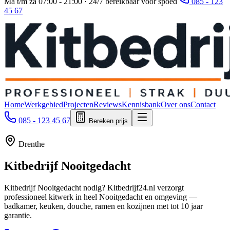
Ma t/m za 07:00 - 21:00 · 24/7 bereikbaar voor spoed
085 - 123
45 67
Home
Werkgebied
Projecten
Reviews
Kennisbank
Over ons
Contact
085 - 123 45 67
Bereken prijs
Drenthe
Kitbedrijf
Nooitgedacht
Kitbedrijf Nooitgedacht nodig? Kitbedrijf24.nl verzorgt
professioneel kitwerk in heel Nooitgedacht en omgeving —
badkamer, keuken, douche, ramen en kozijnen met tot 10 jaar
garantie.