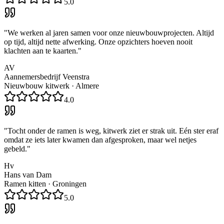
5.0
"
We werken al jaren samen voor onze nieuwbouwprojecten. Altijd
op tijd, altijd nette afwerking. Onze opzichters hoeven nooit
klachten aan te kaarten.
"
AV
Aannemersbedrijf Veenstra
Nieuwbouw kitwerk
·
Almere
4.0
"
Tocht onder de ramen is weg, kitwerk ziet er strak uit. Eén ster eraf
omdat ze iets later kwamen dan afgesproken, maar wel netjes
gebeld.
"
Hv
Hans van Dam
Ramen kitten
·
Groningen
5.0