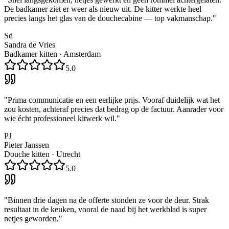
De badkamer ziet er weer als nieuw uit. De kitter werkte heel
precies langs het glas van de douchecabine — top vakmanschap.
"
Sd
Sandra de Vries
Badkamer kitten
·
Amsterdam
5.0
"
Prima communicatie en een eerlijke prijs. Vooraf duidelijk wat het
zou kosten, achteraf precies dat bedrag op de factuur. Aanrader voor
wie écht professioneel kitwerk wil.
"
PJ
Pieter Janssen
Douche kitten
·
Utrecht
5.0
"
Binnen drie dagen na de offerte stonden ze voor de deur. Strak
resultaat in de keuken, vooral de naad bij het werkblad is super
netjes geworden.
"