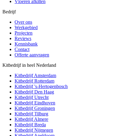
Vloeren afkitten
Bedrijf
Over ons
Werkgebied
Projecten
Reviews
Kennisbank
Contact
Offerte aanvragen
Kitbedrijf in heel Nederland
Kitbedrijf
Amsterdam
Kitbedrijf
Rotterdam
Kitbedrijf
's-Hertogenbosch
Kitbedrijf
Den Haag
Kitbedrijf
Utrecht
Kitbedrijf
Eindhoven
Kitbedrijf
Groningen
Kitbedrijf
Tilburg
Kitbedrijf
Almere
Kitbedrijf
Breda
Kitbedrijf
Nijmegen
Kitbedrijf
Apeldoorn