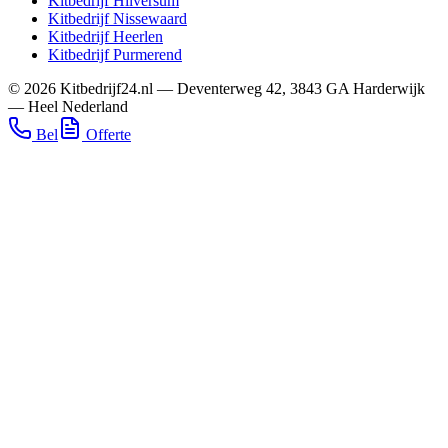
Kitbedrijf
Hilversum
Kitbedrijf
Nissewaard
Kitbedrijf
Heerlen
Kitbedrijf
Purmerend
©
2026
Kitbedrijf24.nl
—
Deventerweg 42
,
3843 GA
Harderwijk
—
Heel Nederland
Bel
Offerte