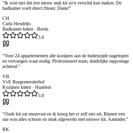
"
Ik wist niet dat een nieuw stuk kit zo'n verschil kan maken. De
badkamer voelt direct frisser. Dank!
"
CH
Carla Hendriks
Badkamer kitten
·
Breda
5.0
"
Voor 24 appartementen alle kozijnen aan de buitenzijde nagelopen
en vervangen waar nodig. Professioneel team, duidelijke rapportage
achteraf.
"
VB
VvE Burgemeesterhof
Kozijnen kitten
·
Haarlem
5.0
"
Oude kit zat muurvast en ik kreeg het er zelf niet uit. Binnen een
uur was alles schoon en strak afgewerkt met nieuwe kit. Aanrader.
"
RK