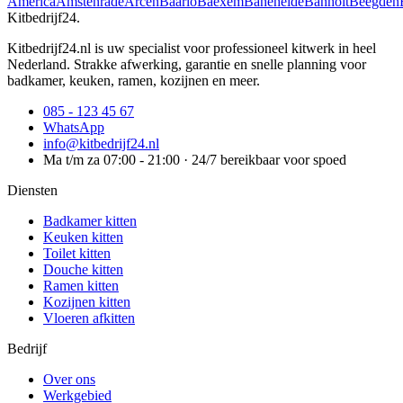
America
Amstenrade
Arcen
Baarlo
Baexem
Baneheide
Banholt
Beegden
Kitbedrijf24
.
Kitbedrijf24.nl is uw specialist voor professioneel kitwerk in heel
Nederland. Strakke afwerking, garantie en snelle planning voor
badkamer, keuken, ramen, kozijnen en meer.
085 - 123 45 67
WhatsApp
info@kitbedrijf24.nl
Ma t/m za 07:00 - 21:00 · 24/7 bereikbaar voor spoed
Diensten
Badkamer kitten
Keuken kitten
Toilet kitten
Douche kitten
Ramen kitten
Kozijnen kitten
Vloeren afkitten
Bedrijf
Over ons
Werkgebied