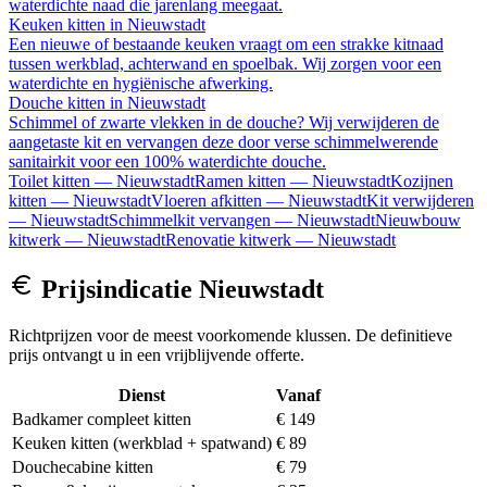
waterdichte naad die jarenlang meegaat.
Keuken kitten
in
Nieuwstadt
Een nieuwe of bestaande keuken vraagt om een strakke kitnaad
tussen werkblad, achterwand en spoelbak. Wij zorgen voor een
waterdichte en hygiënische afwerking.
Douche kitten
in
Nieuwstadt
Schimmel of zwarte vlekken in de douche? Wij verwijderen de
aangetaste kit en vervangen deze door verse schimmelwerende
sanitairkit voor een 100% waterdichte douche.
Toilet kitten
—
Nieuwstadt
Ramen kitten
—
Nieuwstadt
Kozijnen
kitten
—
Nieuwstadt
Vloeren afkitten
—
Nieuwstadt
Kit verwijderen
—
Nieuwstadt
Schimmelkit vervangen
—
Nieuwstadt
Nieuwbouw
kitwerk
—
Nieuwstadt
Renovatie kitwerk
—
Nieuwstadt
Prijsindicatie
Nieuwstadt
Richtprijzen voor de meest voorkomende klussen. De definitieve
prijs ontvangt u in een vrijblijvende offerte.
Dienst
Vanaf
Badkamer compleet kitten
€ 149
Keuken kitten (werkblad + spatwand)
€ 89
Douchecabine kitten
€ 79