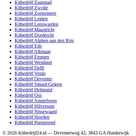
Kitbedrijf
Zaanstad
Kitbedrijf
Zwolle
Kitbedrijf
Zoetermeer
Kitbedrijf
Leiden
Kitbedrijf
Leeuwarden
Kitbedrijf
Maastricht
Kitbedrijf
Dordrecht
Kitbedrijf
Alphen aan den Rijn
Kitbedrijf
Ede
Kitbedrijf
Alkmaar
Kitbedrijf
Emmen
Kitbedrijf
Westland
Kitbedrijf
Delft
Kitbedrijf
Venlo
Kitbedrijf
Deventer
Kitbedrijf
Sittard-Geleen
Kitbedrijf
Helmond
Kitbedrijf
Oss
Kitbedrijf
Amstelveen
Kitbedrijf
Hilversum
Kitbedrijf
Nissewaard
Kitbedrijf
Heerlen
Kitbedrijf
Purmerend
©
2026
Kitbedrijf24.nl
—
Deventerweg 42
,
3843 GA
Harderwijk