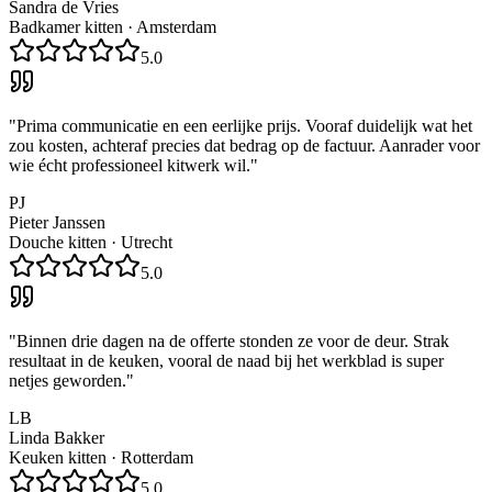
Sandra de Vries
Badkamer kitten
·
Amsterdam
5.0
"
Prima communicatie en een eerlijke prijs. Vooraf duidelijk wat het
zou kosten, achteraf precies dat bedrag op de factuur. Aanrader voor
wie écht professioneel kitwerk wil.
"
PJ
Pieter Janssen
Douche kitten
·
Utrecht
5.0
"
Binnen drie dagen na de offerte stonden ze voor de deur. Strak
resultaat in de keuken, vooral de naad bij het werkblad is super
netjes geworden.
"
LB
Linda Bakker
Keuken kitten
·
Rotterdam
5.0