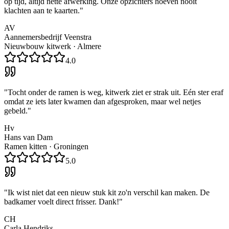
op tijd, altijd nette afwerking. Onze opzichters hoeven nooit
klachten aan te kaarten.
"
AV
Aannemersbedrijf Veenstra
Nieuwbouw kitwerk
·
Almere
4.0
"
Tocht onder de ramen is weg, kitwerk ziet er strak uit. Eén ster eraf
omdat ze iets later kwamen dan afgesproken, maar wel netjes
gebeld.
"
Hv
Hans van Dam
Ramen kitten
·
Groningen
5.0
"
Ik wist niet dat een nieuw stuk kit zo'n verschil kan maken. De
badkamer voelt direct frisser. Dank!
"
CH
Carla Hendriks