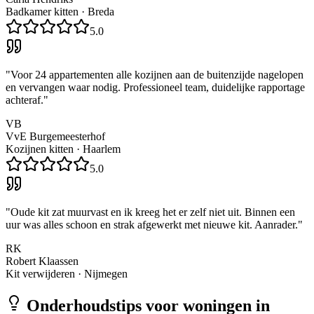
Badkamer kitten
·
Breda
5.0
"
Voor 24 appartementen alle kozijnen aan de buitenzijde nagelopen
en vervangen waar nodig. Professioneel team, duidelijke rapportage
achteraf.
"
VB
VvE Burgemeesterhof
Kozijnen kitten
·
Haarlem
5.0
"
Oude kit zat muurvast en ik kreeg het er zelf niet uit. Binnen een
uur was alles schoon en strak afgewerkt met nieuwe kit. Aanrader.
"
RK
Robert Klaassen
Kit verwijderen
·
Nijmegen
Onderhoudstips voor woningen in