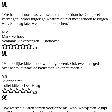
"
We hadden enorm last van schimmel in de douche. Compleet
vervangen, helder uitgelegd waarom dit niet meer schoon te krijgen
was. Een dag later weer kunnen douchen.
"
MV
Mark Verhoeven
Schimmelkit vervangen
·
Eindhoven
5.0
"
Vriendelijke kitter, mooi werk afgeleverd. Ook even meegedacht
over het toilet naast de badkamer. Zeker tevreden!
"
YS
Yvonne Smit
Toilet kitten
·
Den Haag
5.0
"
We werken al jaren samen voor onze nieuwbouwprojecten. Altijd