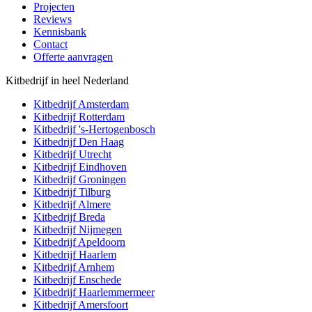
Projecten
Reviews
Kennisbank
Contact
Offerte aanvragen
Kitbedrijf in heel Nederland
Kitbedrijf
Amsterdam
Kitbedrijf
Rotterdam
Kitbedrijf
's-Hertogenbosch
Kitbedrijf
Den Haag
Kitbedrijf
Utrecht
Kitbedrijf
Eindhoven
Kitbedrijf
Groningen
Kitbedrijf
Tilburg
Kitbedrijf
Almere
Kitbedrijf
Breda
Kitbedrijf
Nijmegen
Kitbedrijf
Apeldoorn
Kitbedrijf
Haarlem
Kitbedrijf
Arnhem
Kitbedrijf
Enschede
Kitbedrijf
Haarlemmermeer
Kitbedrijf
Amersfoort