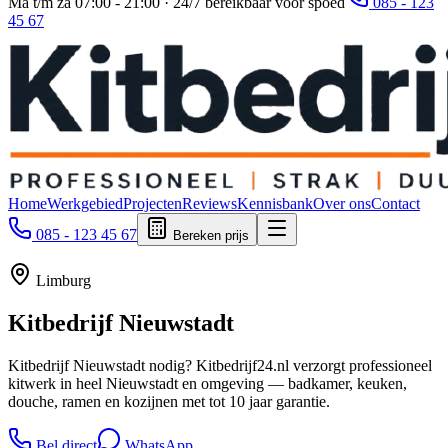
Ma t/m za 07:00 - 21:00 · 24/7 bereikbaar voor spoed
085 - 123
45 67
Home
Werkgebied
Projecten
Reviews
Kennisbank
Over ons
Contact
085 - 123 45 67
Bereken prijs
Limburg
Kitbedrijf
Nieuwstadt
Kitbedrijf Nieuwstadt nodig? Kitbedrijf24.nl verzorgt professioneel
kitwerk in heel Nieuwstadt en omgeving — badkamer, keuken,
douche, ramen en kozijnen met tot 10 jaar garantie.
Bel direct
WhatsApp