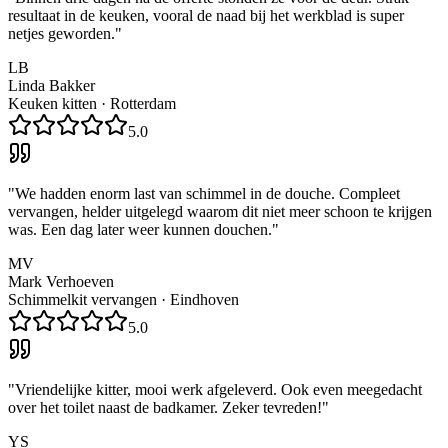
resultaat in de keuken, vooral de naad bij het werkblad is super
netjes geworden.
"
LB
Linda Bakker
Keuken kitten
·
Rotterdam
5.0
"
We hadden enorm last van schimmel in de douche. Compleet
vervangen, helder uitgelegd waarom dit niet meer schoon te krijgen
was. Een dag later weer kunnen douchen.
"
MV
Mark Verhoeven
Schimmelkit vervangen
·
Eindhoven
5.0
"
Vriendelijke kitter, mooi werk afgeleverd. Ook even meegedacht
over het toilet naast de badkamer. Zeker tevreden!
"
YS