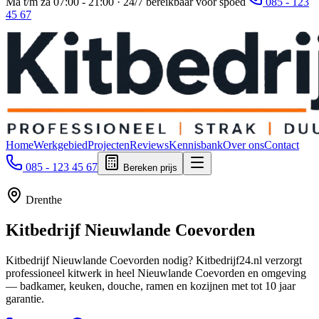
Ma t/m za 07:00 - 21:00 · 24/7 bereikbaar voor spoed
085 - 123
45 67
Home
Werkgebied
Projecten
Reviews
Kennisbank
Over ons
Contact
085 - 123 45 67
Bereken prijs
Drenthe
Kitbedrijf
Nieuwlande Coevorden
Kitbedrijf Nieuwlande Coevorden nodig? Kitbedrijf24.nl verzorgt
professioneel kitwerk in heel Nieuwlande Coevorden en omgeving
— badkamer, keuken, douche, ramen en kozijnen met tot 10 jaar
garantie.