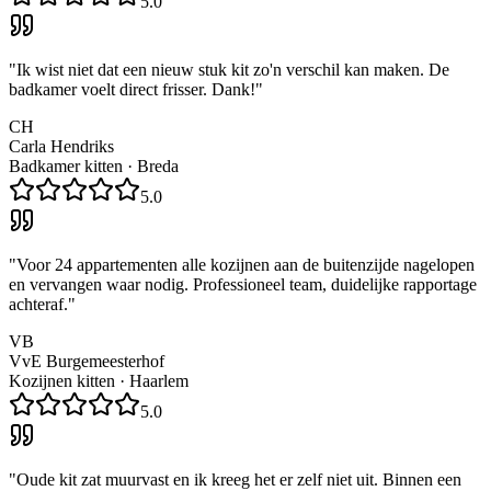
5.0
"
Ik wist niet dat een nieuw stuk kit zo'n verschil kan maken. De
badkamer voelt direct frisser. Dank!
"
CH
Carla Hendriks
Badkamer kitten
·
Breda
5.0
"
Voor 24 appartementen alle kozijnen aan de buitenzijde nagelopen
en vervangen waar nodig. Professioneel team, duidelijke rapportage
achteraf.
"
VB
VvE Burgemeesterhof
Kozijnen kitten
·
Haarlem
5.0
"
Oude kit zat muurvast en ik kreeg het er zelf niet uit. Binnen een