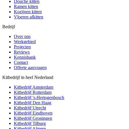
Douche kitten
Ramen kitten
Kozijnen kitten
Vloeren afkitten
Bedrijf
Over ons
Werkgebied
Projecten
Reviews
Kennisbank
Contact
Offerte aanvragen
Kitbedrijf in heel Nederland
Kitbedrijf
Amsterdam
Kitbedrijf
Rotterdam
Kitbedrijf
's-Hertogenbosch
Kitbedrijf
Den Haag
Kitbedrijf
Utrecht
Kitbedrijf
Eindhoven
Kitbedrijf
Groningen
Kitbedrijf
Tilburg
Kitbedrijf
Almere