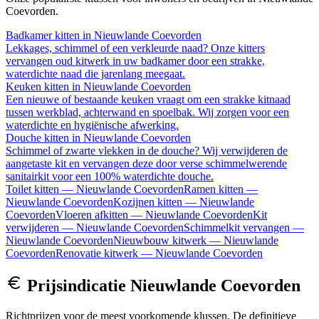
Coevorden
.
Badkamer kitten
in
Nieuwlande Coevorden
Lekkages, schimmel of een verkleurde naad? Onze kitters
vervangen oud kitwerk in uw badkamer door een strakke,
waterdichte naad die jarenlang meegaat.
Keuken kitten
in
Nieuwlande Coevorden
Een nieuwe of bestaande keuken vraagt om een strakke kitnaad
tussen werkblad, achterwand en spoelbak. Wij zorgen voor een
waterdichte en hygiënische afwerking.
Douche kitten
in
Nieuwlande Coevorden
Schimmel of zwarte vlekken in de douche? Wij verwijderen de
aangetaste kit en vervangen deze door verse schimmelwerende
sanitairkit voor een 100% waterdichte douche.
Toilet kitten
—
Nieuwlande Coevorden
Ramen kitten
—
Nieuwlande Coevorden
Kozijnen kitten
—
Nieuwlande
Coevorden
Vloeren afkitten
—
Nieuwlande Coevorden
Kit
verwijderen
—
Nieuwlande Coevorden
Schimmelkit vervangen
—
Nieuwlande Coevorden
Nieuwbouw kitwerk
—
Nieuwlande
Coevorden
Renovatie kitwerk
—
Nieuwlande Coevorden
Prijsindicatie
Nieuwlande Coevorden
Richtprijzen voor de meest voorkomende klussen. De definitieve