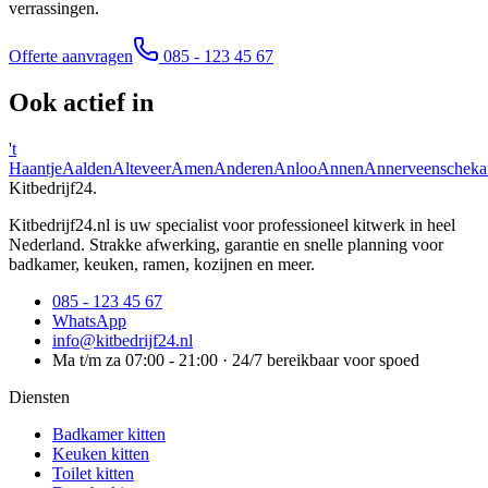
verrassingen.
Offerte aanvragen
085 - 123 45 67
Ook actief in
't
Haantje
Aalden
Alteveer
Amen
Anderen
Anloo
Annen
Annerveenscheka
Kitbedrijf24
.
Kitbedrijf24.nl is uw specialist voor professioneel kitwerk in heel
Nederland. Strakke afwerking, garantie en snelle planning voor
badkamer, keuken, ramen, kozijnen en meer.
085 - 123 45 67
WhatsApp
info@kitbedrijf24.nl
Ma t/m za 07:00 - 21:00 · 24/7 bereikbaar voor spoed
Diensten
Badkamer kitten
Keuken kitten
Toilet kitten