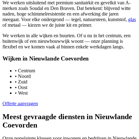
We werken uitsluitend met premium sanitairkit en gevelkit van A-
merken zoals Soudal en Den Braven. Dat betekent: blijvend witte
naden, hoge schimmelresistentie en een afwerking die jaren
meegaat. Voor elke ondergrond — tegel, natuursteen, kunststof,
glas
of metaal — kiezen we de juiste kit en primer.
We werken in alle wijken en buurten. Of u nu in het centrum, een
buitenwijk of een nieuwbouwwijk woont — onze planning is
flexibel en we komen vaak al binnen enkele werkdagen langs.
Wijken in
Nieuwlande Coevorden
•
Centrum
•
Noord
•
Zuid
•
Oost
•
West
Offerte aanvragen
Meest gevraagde diensten in
Nieuwlande
Coevorden
Onze populairste klussen voor inwoners en bedrijven in
Nieuwlande