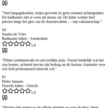
"
Snel langsgekomen, netjes gewerkt en geen rommel achtergelaten.
De badkamer ziet er weer als nieuw uit. De kitter werkte heel
precies langs het glas van de douchecabine — top vakmanschap.
"
Sd
Sandra de Vries
Badkamer kitten
·
Amsterdam
5.0
"
Prima communicatie en een eerlijke prijs. Vooraf duidelijk wat het
zou kosten, achteraf precies dat bedrag op de factuur. Aanrader voor
wie écht professioneel kitwerk wil.
"
PJ
Pieter Janssen
Douche kitten
·
Utrecht
5.0
"
Binnen drie dagen na de offerte stonden ze voor de deur. Strak