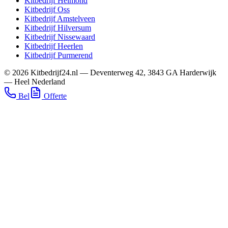
Kitbedrijf
Helmond
Kitbedrijf
Oss
Kitbedrijf
Amstelveen
Kitbedrijf
Hilversum
Kitbedrijf
Nissewaard
Kitbedrijf
Heerlen
Kitbedrijf
Purmerend
©
2026
Kitbedrijf24.nl
—
Deventerweg 42
,
3843 GA
Harderwijk
—
Heel Nederland
Bel
Offerte