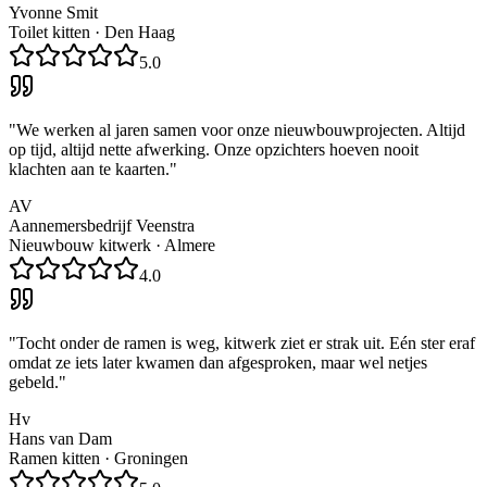
Yvonne Smit
Toilet kitten
·
Den Haag
5.0
"
We werken al jaren samen voor onze nieuwbouwprojecten. Altijd
op tijd, altijd nette afwerking. Onze opzichters hoeven nooit
klachten aan te kaarten.
"
AV
Aannemersbedrijf Veenstra
Nieuwbouw kitwerk
·
Almere
4.0
"
Tocht onder de ramen is weg, kitwerk ziet er strak uit. Eén ster eraf
omdat ze iets later kwamen dan afgesproken, maar wel netjes
gebeld.
"
Hv
Hans van Dam
Ramen kitten
·
Groningen