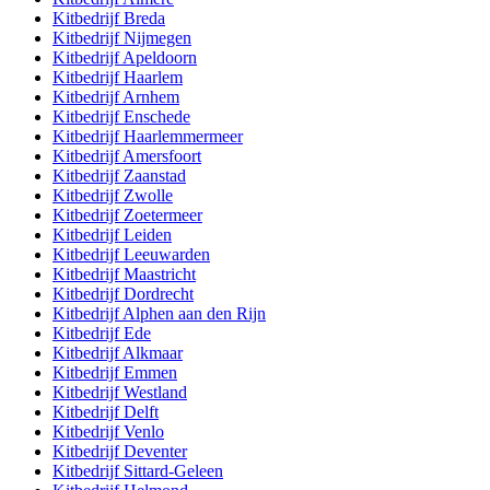
Kitbedrijf
Breda
Kitbedrijf
Nijmegen
Kitbedrijf
Apeldoorn
Kitbedrijf
Haarlem
Kitbedrijf
Arnhem
Kitbedrijf
Enschede
Kitbedrijf
Haarlemmermeer
Kitbedrijf
Amersfoort
Kitbedrijf
Zaanstad
Kitbedrijf
Zwolle
Kitbedrijf
Zoetermeer
Kitbedrijf
Leiden
Kitbedrijf
Leeuwarden
Kitbedrijf
Maastricht
Kitbedrijf
Dordrecht
Kitbedrijf
Alphen aan den Rijn
Kitbedrijf
Ede
Kitbedrijf
Alkmaar
Kitbedrijf
Emmen
Kitbedrijf
Westland
Kitbedrijf
Delft
Kitbedrijf
Venlo
Kitbedrijf
Deventer
Kitbedrijf
Sittard-Geleen