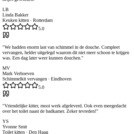
LB
Linda Bakker
Keuken kitten
·
Rotterdam
5.0
"
We hadden enorm last van schimmel in de douche. Compleet
vervangen, helder uitgelegd waarom dit niet meer schoon te krijgen
was. Een dag later weer kunnen douchen.
"
MV
Mark Verhoeven
Schimmelkit vervangen
·
Eindhoven
5.0
"
Vriendelijke kitter, mooi werk afgeleverd. Ook even meegedacht
over het toilet naast de badkamer. Zeker tevreden!
"
YS
Yvonne Smit
Toilet kitten
·
Den Haag