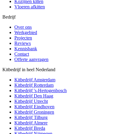
Kozijnen kitten
Vloeren afkitten
Bedrijf
Over ons
Werkgebied
Projecten
Reviews
Kennisbank
Contact
Offerte aanvragen
Kitbedrijf in heel Nederland
Kitbedrijf
Amsterdam
Kitbedrijf
Rotterdam
Kitbedrijf
's-Hertogenbosch
Kitbedrijf
Den Haag
Kitbedrijf
Utrecht
Kitbedrijf
Eindhoven
Kitbedrijf
Groningen
Kitbedrijf
Tilburg
Kitbedrijf
Almere
Kitbedrijf
Breda
Kitbedrijf
Nijmegen