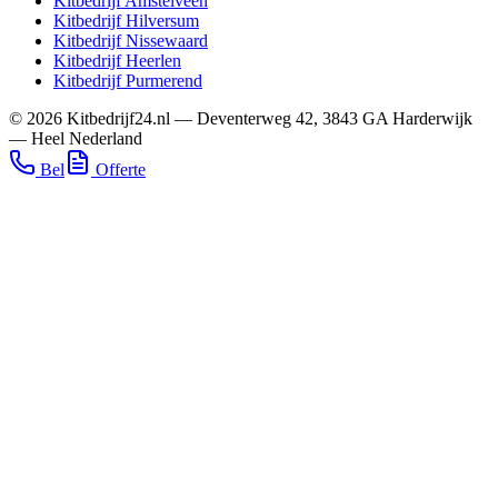
Kitbedrijf
Amstelveen
Kitbedrijf
Hilversum
Kitbedrijf
Nissewaard
Kitbedrijf
Heerlen
Kitbedrijf
Purmerend
©
2026
Kitbedrijf24.nl
—
Deventerweg 42
,
3843 GA
Harderwijk
—
Heel Nederland
Bel
Offerte