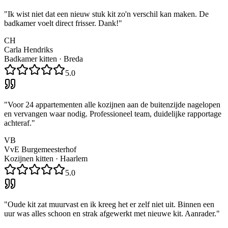
"
Ik wist niet dat een nieuw stuk kit zo'n verschil kan maken. De
badkamer voelt direct frisser. Dank!
"
CH
Carla Hendriks
Badkamer kitten
·
Breda
5.0
"
Voor 24 appartementen alle kozijnen aan de buitenzijde nagelopen
en vervangen waar nodig. Professioneel team, duidelijke rapportage
achteraf.
"
VB
VvE Burgemeesterhof
Kozijnen kitten
·
Haarlem
5.0
"
Oude kit zat muurvast en ik kreeg het er zelf niet uit. Binnen een
uur was alles schoon en strak afgewerkt met nieuwe kit. Aanrader.
"