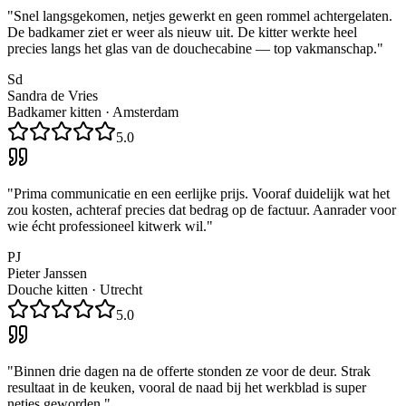
"
Snel langsgekomen, netjes gewerkt en geen rommel achtergelaten.
De badkamer ziet er weer als nieuw uit. De kitter werkte heel
precies langs het glas van de douchecabine — top vakmanschap.
"
Sd
Sandra de Vries
Badkamer kitten
·
Amsterdam
5.0
"
Prima communicatie en een eerlijke prijs. Vooraf duidelijk wat het
zou kosten, achteraf precies dat bedrag op de factuur. Aanrader voor
wie écht professioneel kitwerk wil.
"
PJ
Pieter Janssen
Douche kitten
·
Utrecht
5.0
"
Binnen drie dagen na de offerte stonden ze voor de deur. Strak
resultaat in de keuken, vooral de naad bij het werkblad is super
netjes geworden.
"