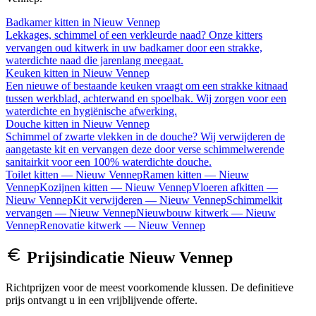
Badkamer kitten
in
Nieuw Vennep
Lekkages, schimmel of een verkleurde naad? Onze kitters
vervangen oud kitwerk in uw badkamer door een strakke,
waterdichte naad die jarenlang meegaat.
Keuken kitten
in
Nieuw Vennep
Een nieuwe of bestaande keuken vraagt om een strakke kitnaad
tussen werkblad, achterwand en spoelbak. Wij zorgen voor een
waterdichte en hygiënische afwerking.
Douche kitten
in
Nieuw Vennep
Schimmel of zwarte vlekken in de douche? Wij verwijderen de
aangetaste kit en vervangen deze door verse schimmelwerende
sanitairkit voor een 100% waterdichte douche.
Toilet kitten
—
Nieuw Vennep
Ramen kitten
—
Nieuw
Vennep
Kozijnen kitten
—
Nieuw Vennep
Vloeren afkitten
—
Nieuw Vennep
Kit verwijderen
—
Nieuw Vennep
Schimmelkit
vervangen
—
Nieuw Vennep
Nieuwbouw kitwerk
—
Nieuw
Vennep
Renovatie kitwerk
—
Nieuw Vennep
Prijsindicatie
Nieuw Vennep
Richtprijzen voor de meest voorkomende klussen. De definitieve
prijs ontvangt u in een vrijblijvende offerte.