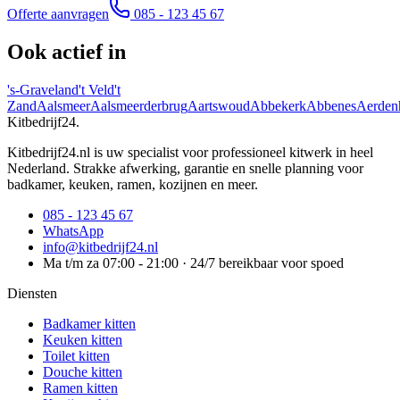
Offerte aanvragen
085 - 123 45 67
Ook actief in
's-Graveland
't Veld
't
Zand
Aalsmeer
Aalsmeerderbrug
Aartswoud
Abbekerk
Abbenes
Aerden
Kitbedrijf24
.
Kitbedrijf24.nl is uw specialist voor professioneel kitwerk in heel
Nederland. Strakke afwerking, garantie en snelle planning voor
badkamer, keuken, ramen, kozijnen en meer.
085 - 123 45 67
WhatsApp
info@kitbedrijf24.nl
Ma t/m za 07:00 - 21:00 · 24/7 bereikbaar voor spoed
Diensten
Badkamer kitten
Keuken kitten
Toilet kitten
Douche kitten
Ramen kitten