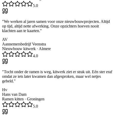
5.0
"
We werken al jaren samen voor onze nieuwbouwprojecten. Altijd
op tijd, altijd nette afwerking. Onze opzichters hoeven nooit
klachten aan te kaarten.
"
AV
Aannemersbedrijf Veenstra
Nieuwbouw kitwerk
·
Almere
4.0
"
Tocht onder de ramen is weg, kitwerk ziet er strak uit. Eén ster eraf
omdat ze iets later kwamen dan afgesproken, maar wel netjes
gebeld.
"
Hv
Hans van Dam
Ramen kitten
·
Groningen
5.0