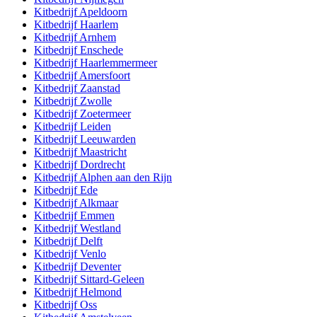
Kitbedrijf
Apeldoorn
Kitbedrijf
Haarlem
Kitbedrijf
Arnhem
Kitbedrijf
Enschede
Kitbedrijf
Haarlemmermeer
Kitbedrijf
Amersfoort
Kitbedrijf
Zaanstad
Kitbedrijf
Zwolle
Kitbedrijf
Zoetermeer
Kitbedrijf
Leiden
Kitbedrijf
Leeuwarden
Kitbedrijf
Maastricht
Kitbedrijf
Dordrecht
Kitbedrijf
Alphen aan den Rijn
Kitbedrijf
Ede
Kitbedrijf
Alkmaar
Kitbedrijf
Emmen
Kitbedrijf
Westland
Kitbedrijf
Delft
Kitbedrijf
Venlo
Kitbedrijf
Deventer
Kitbedrijf
Sittard-Geleen
Kitbedrijf
Helmond
Kitbedrijf
Oss