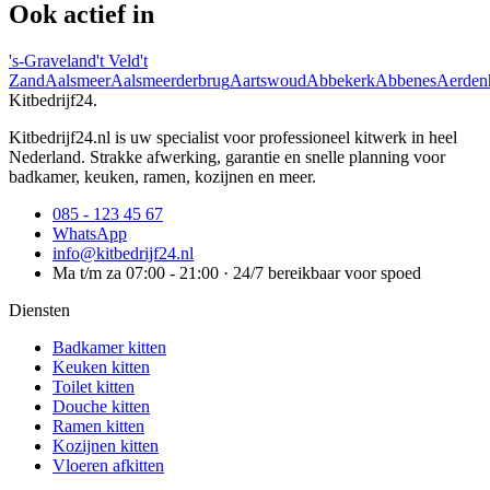
Ook actief in
's-Graveland
't Veld
't
Zand
Aalsmeer
Aalsmeerderbrug
Aartswoud
Abbekerk
Abbenes
Aerden
Kitbedrijf24
.
Kitbedrijf24.nl is uw specialist voor professioneel kitwerk in heel
Nederland. Strakke afwerking, garantie en snelle planning voor
badkamer, keuken, ramen, kozijnen en meer.
085 - 123 45 67
WhatsApp
info@kitbedrijf24.nl
Ma t/m za 07:00 - 21:00 · 24/7 bereikbaar voor spoed
Diensten
Badkamer kitten
Keuken kitten
Toilet kitten
Douche kitten
Ramen kitten
Kozijnen kitten
Vloeren afkitten