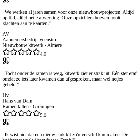
"
We werken al jaren samen voor onze nieuwbouwprojecten. Altijd
op tijd, altijd nette afwerking. Onze opzichters hoeven nooit
klachten aan te kaarten.
"
AV
Aannemersbedrijf Veenstra
Nieuwbouw kitwerk
·
Almere
4.0
"
Tocht onder de ramen is weg, kitwerk ziet er strak uit. Eén ster eraf
omdat ze iets later kwamen dan afgesproken, maar wel netjes
gebeld.
"
Hv
Hans van Dam
Ramen kitten
·
Groningen
5.0
"
Ik wist niet dat een nieuw stuk kit zo'n verschil kan maken. De