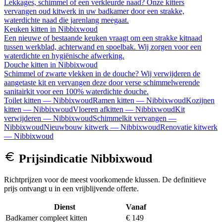
Lekkages, schimmel of een verkleurde naad? Onze kitters
vervangen oud kitwerk in uw badkamer door een strakke,
waterdichte naad die jarenlang meegaat.
Keuken kitten
in
Nibbixwoud
Een nieuwe of bestaande keuken vraagt om een strakke kitnaad
tussen werkblad, achterwand en spoelbak. Wij zorgen voor een
waterdichte en hygiënische afwerking.
Douche kitten
in
Nibbixwoud
Schimmel of zwarte vlekken in de douche? Wij verwijderen de
aangetaste kit en vervangen deze door verse schimmelwerende
sanitairkit voor een 100% waterdichte douche.
Toilet kitten
—
Nibbixwoud
Ramen kitten
—
Nibbixwoud
Kozijnen
kitten
—
Nibbixwoud
Vloeren afkitten
—
Nibbixwoud
Kit
verwijderen
—
Nibbixwoud
Schimmelkit vervangen
—
Nibbixwoud
Nieuwbouw kitwerk
—
Nibbixwoud
Renovatie kitwerk
—
Nibbixwoud
Prijsindicatie
Nibbixwoud
Richtprijzen voor de meest voorkomende klussen. De definitieve
prijs ontvangt u in een vrijblijvende offerte.
Dienst
Vanaf
Badkamer compleet kitten
€ 149