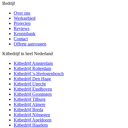
Bedrijf
Over ons
Werkgebied
Projecten
Reviews
Kennisbank
Contact
Offerte aanvragen
Kitbedrijf in heel Nederland
Kitbedrijf
Amsterdam
Kitbedrijf
Rotterdam
Kitbedrijf
's-Hertogenbosch
Kitbedrijf
Den Haag
Kitbedrijf
Utrecht
Kitbedrijf
Eindhoven
Kitbedrijf
Groningen
Kitbedrijf
Tilburg
Kitbedrijf
Almere
Kitbedrijf
Breda
Kitbedrijf
Nijmegen
Kitbedrijf
Apeldoorn
Kitbedrijf
Haarlem