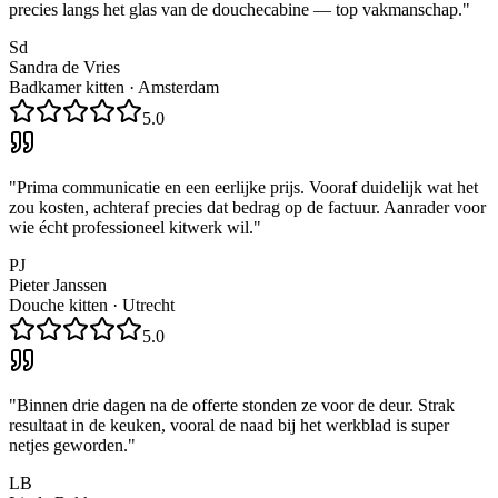
precies langs het glas van de douchecabine — top vakmanschap.
"
Sd
Sandra de Vries
Badkamer kitten
·
Amsterdam
5.0
"
Prima communicatie en een eerlijke prijs. Vooraf duidelijk wat het
zou kosten, achteraf precies dat bedrag op de factuur. Aanrader voor
wie écht professioneel kitwerk wil.
"
PJ
Pieter Janssen
Douche kitten
·
Utrecht
5.0
"
Binnen drie dagen na de offerte stonden ze voor de deur. Strak
resultaat in de keuken, vooral de naad bij het werkblad is super
netjes geworden.
"
LB