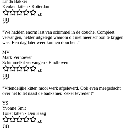
Linda Bakker
Keuken kitten
·
Rotterdam
5.0
"
We hadden enorm last van schimmel in de douche. Compleet
vervangen, helder uitgelegd waarom dit niet meer schoon te krijgen
was. Een dag later weer kunnen douchen.
"
MV
Mark Verhoeven
Schimmelkit vervangen
·
Eindhoven
5.0
"
Vriendelijke kitter, mooi werk afgeleverd. Ook even meegedacht
over het toilet naast de badkamer. Zeker tevreden!
"
YS
Yvonne Smit
Toilet kitten
·
Den Haag
5.0