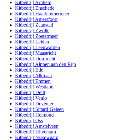
Kitbedrijf
Arnhem
Kitbedrijf
Enschede
Kitbedrijf
Haarlemmermeer
Kitbedrijf
Amersfoort
Kitbedrijf
Zaanstad
Kitbedrijf
Zwolle
Kitbedrijf
Zoetermeer
Kitbedrijf
Leiden
Kitbedrijf
Leeuwarden
Kitbedrijf
Maastricht
Kitbedrijf
Dordrecht
Kitbedrijf
Alphen aan den Rijn
Kitbedrijf
Ede
Kitbedrijf
Alkmaar
Kitbedrijf
Emmen
Kitbedrijf
Westland
Kitbedrijf
Delft
Kitbedrijf
Venlo
Kitbedrijf
Deventer
Kitbedrijf
Sittard-Geleen
Kitbedrijf
Helmond
Kitbedrijf
Oss
Kitbedrijf
Amstelveen
Kitbedrijf
Hilversum
Kitbedrijf
Nissewaard