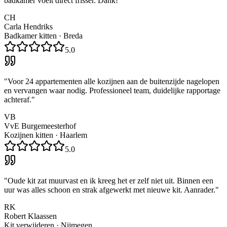
badkamer voelt direct frisser. Dank!
"
CH
Carla Hendriks
Badkamer kitten
·
Breda
5.0
"
Voor 24 appartementen alle kozijnen aan de buitenzijde nagelopen
en vervangen waar nodig. Professioneel team, duidelijke rapportage
achteraf.
"
VB
VvE Burgemeesterhof
Kozijnen kitten
·
Haarlem
5.0
"
Oude kit zat muurvast en ik kreeg het er zelf niet uit. Binnen een
uur was alles schoon en strak afgewerkt met nieuwe kit. Aanrader.
"
RK
Robert Klaassen
Kit verwijderen
·
Nijmegen