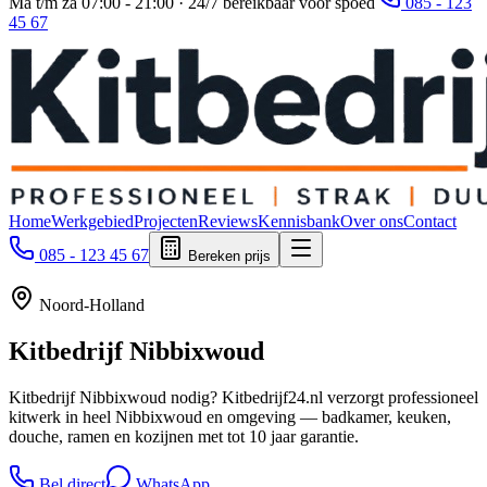
Ma t/m za 07:00 - 21:00 · 24/7 bereikbaar voor spoed
085 - 123
45 67
Home
Werkgebied
Projecten
Reviews
Kennisbank
Over ons
Contact
085 - 123 45 67
Bereken prijs
Noord-Holland
Kitbedrijf
Nibbixwoud
Kitbedrijf Nibbixwoud nodig? Kitbedrijf24.nl verzorgt professioneel
kitwerk in heel Nibbixwoud en omgeving — badkamer, keuken,
douche, ramen en kozijnen met tot 10 jaar garantie.
Bel direct
WhatsApp