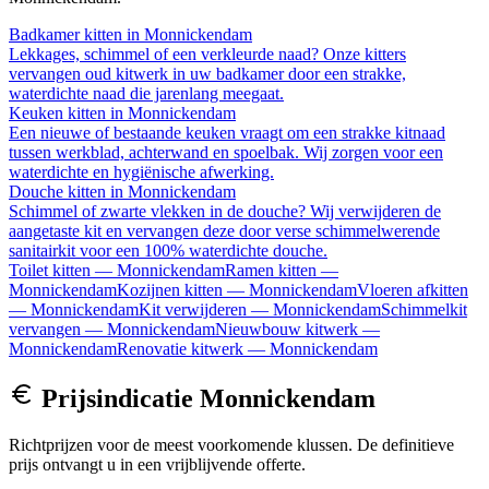
Badkamer kitten
in
Monnickendam
Lekkages, schimmel of een verkleurde naad? Onze kitters
vervangen oud kitwerk in uw badkamer door een strakke,
waterdichte naad die jarenlang meegaat.
Keuken kitten
in
Monnickendam
Een nieuwe of bestaande keuken vraagt om een strakke kitnaad
tussen werkblad, achterwand en spoelbak. Wij zorgen voor een
waterdichte en hygiënische afwerking.
Douche kitten
in
Monnickendam
Schimmel of zwarte vlekken in de douche? Wij verwijderen de
aangetaste kit en vervangen deze door verse schimmelwerende
sanitairkit voor een 100% waterdichte douche.
Toilet kitten
—
Monnickendam
Ramen kitten
—
Monnickendam
Kozijnen kitten
—
Monnickendam
Vloeren afkitten
—
Monnickendam
Kit verwijderen
—
Monnickendam
Schimmelkit
vervangen
—
Monnickendam
Nieuwbouw kitwerk
—
Monnickendam
Renovatie kitwerk
—
Monnickendam
Prijsindicatie
Monnickendam
Richtprijzen voor de meest voorkomende klussen. De definitieve
prijs ontvangt u in een vrijblijvende offerte.