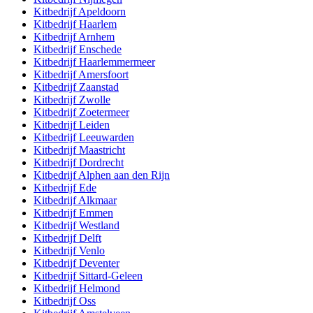
Kitbedrijf
Apeldoorn
Kitbedrijf
Haarlem
Kitbedrijf
Arnhem
Kitbedrijf
Enschede
Kitbedrijf
Haarlemmermeer
Kitbedrijf
Amersfoort
Kitbedrijf
Zaanstad
Kitbedrijf
Zwolle
Kitbedrijf
Zoetermeer
Kitbedrijf
Leiden
Kitbedrijf
Leeuwarden
Kitbedrijf
Maastricht
Kitbedrijf
Dordrecht
Kitbedrijf
Alphen aan den Rijn
Kitbedrijf
Ede
Kitbedrijf
Alkmaar
Kitbedrijf
Emmen
Kitbedrijf
Westland
Kitbedrijf
Delft
Kitbedrijf
Venlo
Kitbedrijf
Deventer
Kitbedrijf
Sittard-Geleen
Kitbedrijf
Helmond
Kitbedrijf
Oss