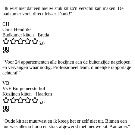
"
Ik wist niet dat een nieuw stuk kit zo'n verschil kan maken. De
badkamer voelt direct frisser. Dank!
"
CH
Carla Hendriks
Badkamer kitten
·
Breda
5.0
"
Voor 24 appartementen alle kozijnen aan de buitenzijde nagelopen
en vervangen waar nodig. Professioneel team, duidelijke rapportage
achteraf.
"
VB
VvE Burgemeesterhof
Kozijnen kitten
·
Haarlem
5.0
"
Oude kit zat muurvast en ik kreeg het er zelf niet uit. Binnen een
uur was alles schoon en strak afgewerkt met nieuwe kit. Aanrader.
"