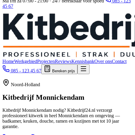
Ma t/m za 07:00 - 21:00 · 24/7 bereikbaar voor spoed
085 - 123
45 67
Home
Werkgebied
Projecten
Reviews
Kennisbank
Over ons
Contact
085 - 123 45 67
Bereken prijs
Noord-Holland
Kitbedrijf
Monnickendam
Kitbedrijf Monnickendam nodig? Kitbedrijf24.nl verzorgt
professioneel kitwerk in heel Monnickendam en omgeving —
badkamer, keuken, douche, ramen en kozijnen met tot 10 jaar
garantie.