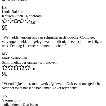
LB
Linda Bakker
Keuken kitten
·
Rotterdam
5.0
"
We hadden enorm last van schimmel in de douche. Compleet
vervangen, helder uitgelegd waarom dit niet meer schoon te krijgen
was. Een dag later weer kunnen douchen.
"
MV
Mark Verhoeven
Schimmelkit vervangen
·
Eindhoven
5.0
"
Vriendelijke kitter, mooi werk afgeleverd. Ook even meegedacht
over het toilet naast de badkamer. Zeker tevreden!
"
YS
Yvonne Smit
Toilet kitten
·
Den Haag