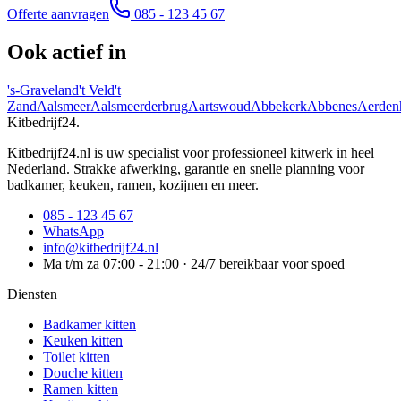
Offerte aanvragen
085 - 123 45 67
Ook actief in
's-Graveland
't Veld
't
Zand
Aalsmeer
Aalsmeerderbrug
Aartswoud
Abbekerk
Abbenes
Aerden
Kitbedrijf24
.
Kitbedrijf24.nl is uw specialist voor professioneel kitwerk in heel
Nederland. Strakke afwerking, garantie en snelle planning voor
badkamer, keuken, ramen, kozijnen en meer.
085 - 123 45 67
WhatsApp
info@kitbedrijf24.nl
Ma t/m za 07:00 - 21:00 · 24/7 bereikbaar voor spoed
Diensten
Badkamer kitten
Keuken kitten
Toilet kitten
Douche kitten
Ramen kitten