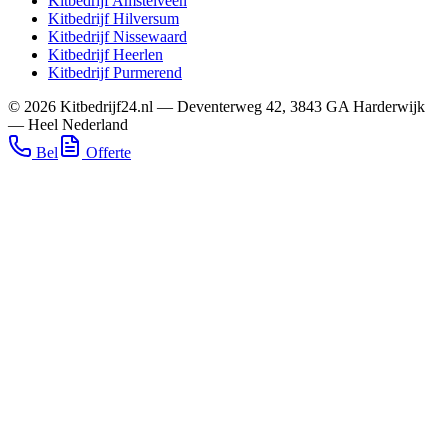
Kitbedrijf
Amstelveen
Kitbedrijf
Hilversum
Kitbedrijf
Nissewaard
Kitbedrijf
Heerlen
Kitbedrijf
Purmerend
©
2026
Kitbedrijf24.nl
—
Deventerweg 42
,
3843 GA
Harderwijk
—
Heel Nederland
Bel
Offerte