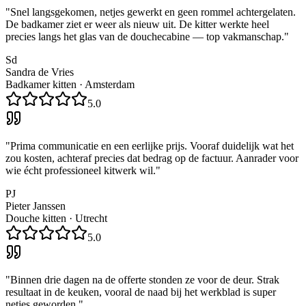
"
Snel langsgekomen, netjes gewerkt en geen rommel achtergelaten.
De badkamer ziet er weer als nieuw uit. De kitter werkte heel
precies langs het glas van de douchecabine — top vakmanschap.
"
Sd
Sandra de Vries
Badkamer kitten
·
Amsterdam
5.0
"
Prima communicatie en een eerlijke prijs. Vooraf duidelijk wat het
zou kosten, achteraf precies dat bedrag op de factuur. Aanrader voor
wie écht professioneel kitwerk wil.
"
PJ
Pieter Janssen
Douche kitten
·
Utrecht
5.0
"
Binnen drie dagen na de offerte stonden ze voor de deur. Strak
resultaat in de keuken, vooral de naad bij het werkblad is super
netjes geworden.
"