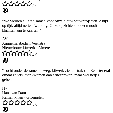
5.0
"
We werken al jaren samen voor onze nieuwbouwprojecten. Altijd
op tijd, altijd nette afwerking. Onze opzichters hoeven nooit
klachten aan te kaarten.
"
AV
Aannemersbedrijf Veenstra
Nieuwbouw kitwerk
·
Almere
4.0
"
Tocht onder de ramen is weg, kitwerk ziet er strak uit. Eén ster eraf
omdat ze iets later kwamen dan afgesproken, maar wel netjes
gebeld.
"
Hv
Hans van Dam
Ramen kitten
·
Groningen
5.0