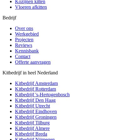
Kozijnen kitten
Vloeren afkitten
Bedrijf
Over ons
Werkgebied
Projecten
Reviews
Kennisbank
Contact
Offerte aanvragen
Kitbedrijf in heel Nederland
Kitbedrijf
Amsterdam
Kitbedrijf
Rotterdam
Kitbedrijf
's-Hertogenbosch
Kitbedrijf
Den Haag
Kitbedrijf
Utrecht
Kitbedrijf
Eindhoven
Kitbedrijf
Groningen
Kitbedrijf
Tilburg
Kitbedrijf
Almere
Kitbedrijf
Breda
Kitbedrijf
Nijmegen