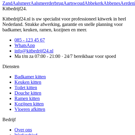
Zand
Aalsmeer
Aalsmeerderbrug
Aartswoud
Abbekerk
Abbenes
Aerden
Kitbedrijf24
.
Kitbedrijf24.nl is uw specialist voor professioneel kitwerk in heel
Nederland. Strakke afwerking, garantie en snelle planning voor
badkamer, keuken, ramen, kozijnen en meer.
085 - 123 45 67
WhatsApp
info@kitbedrijf24.nl
Ma t/m za 07:00 - 21:00 · 24/7 bereikbaar voor spoed
Diensten
Badkamer kitten
Keuken kitten
Toilet kitten
Douche kitten
Ramen kitten
Kozijnen kitten
Vloeren afkitten
Bedrijf
Over ons