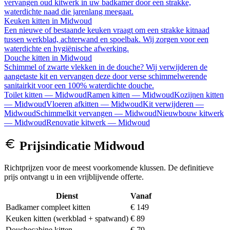
vervangen oud kitwerk in uw badkamer door een strakke,
waterdichte naad die jarenlang meegaat.
Keuken kitten
in
Midwoud
Een nieuwe of bestaande keuken vraagt om een strakke kitnaad
tussen werkblad, achterwand en spoelbak. Wij zorgen voor een
waterdichte en hygiënische afwerking.
Douche kitten
in
Midwoud
Schimmel of zwarte vlekken in de douche? Wij verwijderen de
aangetaste kit en vervangen deze door verse schimmelwerende
sanitairkit voor een 100% waterdichte douche.
Toilet kitten
—
Midwoud
Ramen kitten
—
Midwoud
Kozijnen kitten
—
Midwoud
Vloeren afkitten
—
Midwoud
Kit verwijderen
—
Midwoud
Schimmelkit vervangen
—
Midwoud
Nieuwbouw kitwerk
—
Midwoud
Renovatie kitwerk
—
Midwoud
Prijsindicatie
Midwoud
Richtprijzen voor de meest voorkomende klussen. De definitieve
prijs ontvangt u in een vrijblijvende offerte.
Dienst
Vanaf
Badkamer compleet kitten
€ 149
Keuken kitten (werkblad + spatwand)
€ 89
Douchecabine kitten
€ 79