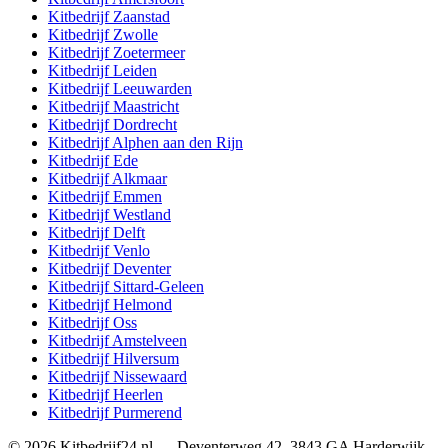
Kitbedrijf
Zaanstad
Kitbedrijf
Zwolle
Kitbedrijf
Zoetermeer
Kitbedrijf
Leiden
Kitbedrijf
Leeuwarden
Kitbedrijf
Maastricht
Kitbedrijf
Dordrecht
Kitbedrijf
Alphen aan den Rijn
Kitbedrijf
Ede
Kitbedrijf
Alkmaar
Kitbedrijf
Emmen
Kitbedrijf
Westland
Kitbedrijf
Delft
Kitbedrijf
Venlo
Kitbedrijf
Deventer
Kitbedrijf
Sittard-Geleen
Kitbedrijf
Helmond
Kitbedrijf
Oss
Kitbedrijf
Amstelveen
Kitbedrijf
Hilversum
Kitbedrijf
Nissewaard
Kitbedrijf
Heerlen
Kitbedrijf
Purmerend
©
2026
Kitbedrijf24.nl
—
Deventerweg 42
,
3843 GA
Harderwijk