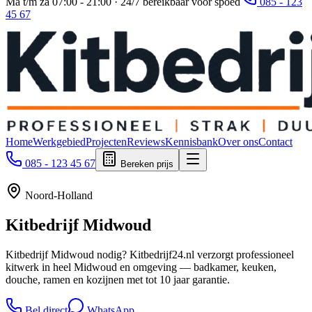
Ma t/m za 07:00 - 21:00 · 24/7 bereikbaar voor spoed
085 - 123
45 67
Home
Werkgebied
Projecten
Reviews
Kennisbank
Over ons
Contact
085 - 123 45 67
Bereken prijs
Noord-Holland
Kitbedrijf
Midwoud
Kitbedrijf Midwoud nodig? Kitbedrijf24.nl verzorgt professioneel
kitwerk in heel Midwoud en omgeving — badkamer, keuken,
douche, ramen en kozijnen met tot 10 jaar garantie.
Bel direct
WhatsApp