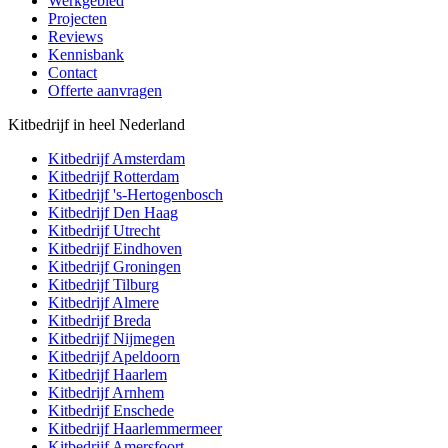
Werkgebied
Projecten
Reviews
Kennisbank
Contact
Offerte aanvragen
Kitbedrijf in heel Nederland
Kitbedrijf
Amsterdam
Kitbedrijf
Rotterdam
Kitbedrijf
's-Hertogenbosch
Kitbedrijf
Den Haag
Kitbedrijf
Utrecht
Kitbedrijf
Eindhoven
Kitbedrijf
Groningen
Kitbedrijf
Tilburg
Kitbedrijf
Almere
Kitbedrijf
Breda
Kitbedrijf
Nijmegen
Kitbedrijf
Apeldoorn
Kitbedrijf
Haarlem
Kitbedrijf
Arnhem
Kitbedrijf
Enschede
Kitbedrijf
Haarlemmermeer
Kitbedrijf
Amersfoort