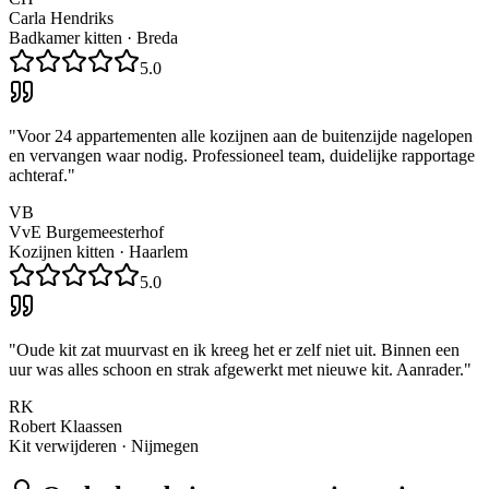
Carla Hendriks
Badkamer kitten
·
Breda
5.0
"
Voor 24 appartementen alle kozijnen aan de buitenzijde nagelopen
en vervangen waar nodig. Professioneel team, duidelijke rapportage
achteraf.
"
VB
VvE Burgemeesterhof
Kozijnen kitten
·
Haarlem
5.0
"
Oude kit zat muurvast en ik kreeg het er zelf niet uit. Binnen een
uur was alles schoon en strak afgewerkt met nieuwe kit. Aanrader.
"
RK
Robert Klaassen
Kit verwijderen
·
Nijmegen