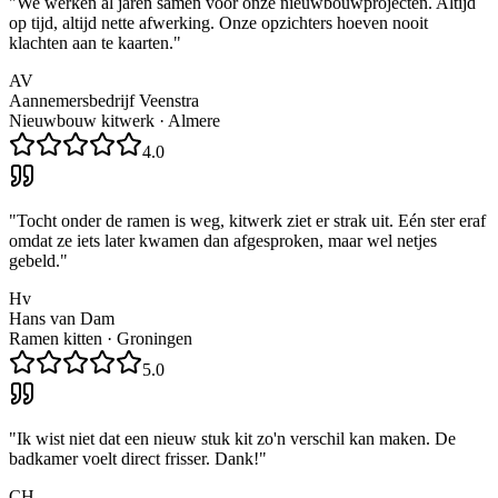
"
We werken al jaren samen voor onze nieuwbouwprojecten. Altijd
op tijd, altijd nette afwerking. Onze opzichters hoeven nooit
klachten aan te kaarten.
"
AV
Aannemersbedrijf Veenstra
Nieuwbouw kitwerk
·
Almere
4.0
"
Tocht onder de ramen is weg, kitwerk ziet er strak uit. Eén ster eraf
omdat ze iets later kwamen dan afgesproken, maar wel netjes
gebeld.
"
Hv
Hans van Dam
Ramen kitten
·
Groningen
5.0
"
Ik wist niet dat een nieuw stuk kit zo'n verschil kan maken. De
badkamer voelt direct frisser. Dank!
"
CH