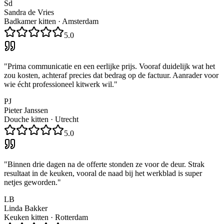
Sd
Sandra de Vries
Badkamer kitten
·
Amsterdam
5.0
"
Prima communicatie en een eerlijke prijs. Vooraf duidelijk wat het
zou kosten, achteraf precies dat bedrag op de factuur. Aanrader voor
wie écht professioneel kitwerk wil.
"
PJ
Pieter Janssen
Douche kitten
·
Utrecht
5.0
"
Binnen drie dagen na de offerte stonden ze voor de deur. Strak
resultaat in de keuken, vooral de naad bij het werkblad is super
netjes geworden.
"
LB
Linda Bakker
Keuken kitten
·
Rotterdam