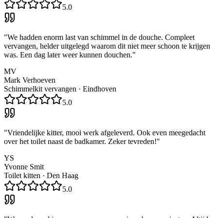
5.0
"
We hadden enorm last van schimmel in de douche. Compleet
vervangen, helder uitgelegd waarom dit niet meer schoon te krijgen
was. Een dag later weer kunnen douchen.
"
MV
Mark Verhoeven
Schimmelkit vervangen
·
Eindhoven
5.0
"
Vriendelijke kitter, mooi werk afgeleverd. Ook even meegedacht
over het toilet naast de badkamer. Zeker tevreden!
"
YS
Yvonne Smit
Toilet kitten
·
Den Haag
5.0