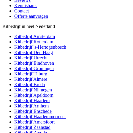
Reviews
Kennisbank
Contact
Offerte aanvragen
Kitbedrijf in heel Nederland
Kitbedrijf
Amsterdam
Kitbedrijf
Rotterdam
Kitbedrijf
's-Hertogenbosch
Kitbedrijf
Den Haag
Kitbedrijf
Utrecht
Kitbedrijf
Eindhoven
Kitbedrijf
Groningen
Kitbedrijf
Tilburg
Kitbedrijf
Almere
Kitbedrijf
Breda
Kitbedrijf
Nijmegen
Kitbedrijf
Apeldoorn
Kitbedrijf
Haarlem
Kitbedrijf
Arnhem
Kitbedrijf
Enschede
Kitbedrijf
Haarlemmermeer
Kitbedrijf
Amersfoort
Kitbedrijf
Zaanstad
Kitbedrijf
Zwolle