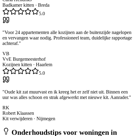
Badkamer kitten
·
Breda
5.0
"
Voor 24 appartementen alle kozijnen aan de buitenzijde nagelopen
en vervangen waar nodig. Professioneel team, duidelijke rapportage
achteraf.
"
VB
VvE Burgemeesterhof
Kozijnen kitten
·
Haarlem
5.0
"
Oude kit zat muurvast en ik kreeg het er zelf niet uit. Binnen een
uur was alles schoon en strak afgewerkt met nieuwe kit. Aanrader.
"
RK
Robert Klaassen
Kit verwijderen
·
Nijmegen
Onderhoudstips voor woningen in