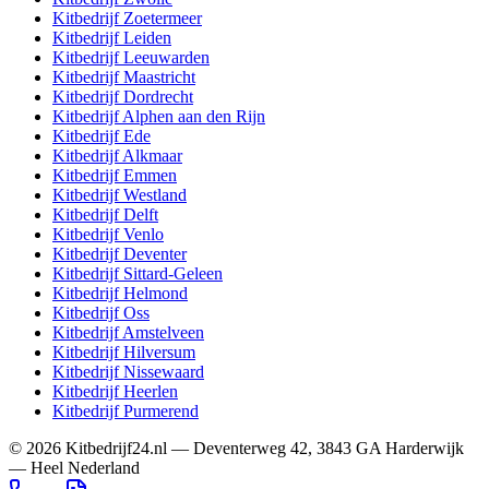
Kitbedrijf
Zoetermeer
Kitbedrijf
Leiden
Kitbedrijf
Leeuwarden
Kitbedrijf
Maastricht
Kitbedrijf
Dordrecht
Kitbedrijf
Alphen aan den Rijn
Kitbedrijf
Ede
Kitbedrijf
Alkmaar
Kitbedrijf
Emmen
Kitbedrijf
Westland
Kitbedrijf
Delft
Kitbedrijf
Venlo
Kitbedrijf
Deventer
Kitbedrijf
Sittard-Geleen
Kitbedrijf
Helmond
Kitbedrijf
Oss
Kitbedrijf
Amstelveen
Kitbedrijf
Hilversum
Kitbedrijf
Nissewaard
Kitbedrijf
Heerlen
Kitbedrijf
Purmerend
©
2026
Kitbedrijf24.nl
—
Deventerweg 42
,
3843 GA
Harderwijk
—
Heel Nederland