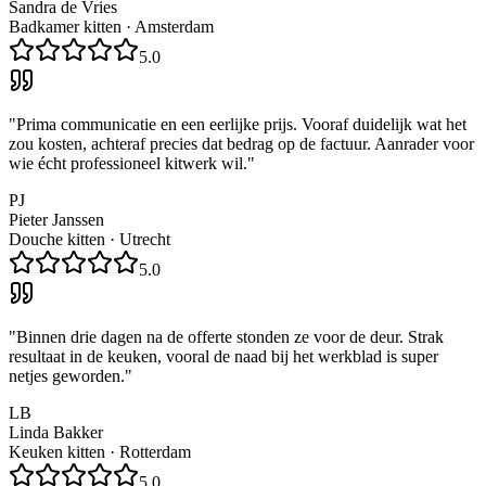
Sandra de Vries
Badkamer kitten
·
Amsterdam
5.0
"
Prima communicatie en een eerlijke prijs. Vooraf duidelijk wat het
zou kosten, achteraf precies dat bedrag op de factuur. Aanrader voor
wie écht professioneel kitwerk wil.
"
PJ
Pieter Janssen
Douche kitten
·
Utrecht
5.0
"
Binnen drie dagen na de offerte stonden ze voor de deur. Strak
resultaat in de keuken, vooral de naad bij het werkblad is super
netjes geworden.
"
LB
Linda Bakker
Keuken kitten
·
Rotterdam
5.0