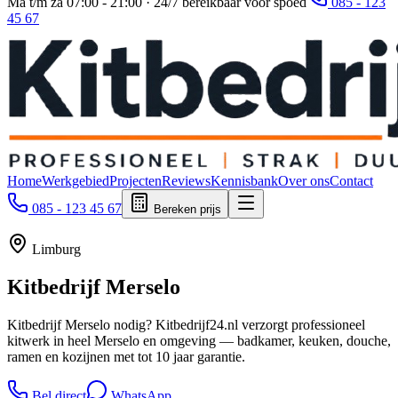
Ma t/m za 07:00 - 21:00 · 24/7 bereikbaar voor spoed
085 - 123
45 67
Home
Werkgebied
Projecten
Reviews
Kennisbank
Over ons
Contact
085 - 123 45 67
Bereken prijs
Limburg
Kitbedrijf
Merselo
Kitbedrijf Merselo nodig? Kitbedrijf24.nl verzorgt professioneel
kitwerk in heel Merselo en omgeving — badkamer, keuken, douche,
ramen en kozijnen met tot 10 jaar garantie.
Bel direct
WhatsApp