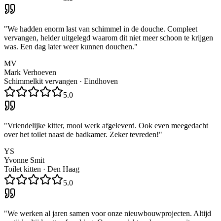
"
We hadden enorm last van schimmel in de douche. Compleet
vervangen, helder uitgelegd waarom dit niet meer schoon te krijgen
was. Een dag later weer kunnen douchen.
"
MV
Mark Verhoeven
Schimmelkit vervangen
·
Eindhoven
5.0
"
Vriendelijke kitter, mooi werk afgeleverd. Ook even meegedacht
over het toilet naast de badkamer. Zeker tevreden!
"
YS
Yvonne Smit
Toilet kitten
·
Den Haag
5.0
"
We werken al jaren samen voor onze nieuwbouwprojecten. Altijd