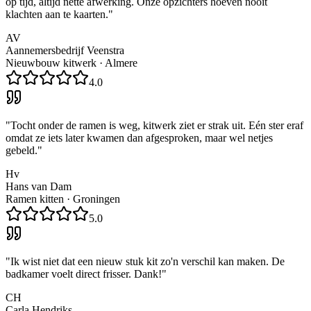
op tijd, altijd nette afwerking. Onze opzichters hoeven nooit
klachten aan te kaarten.
"
AV
Aannemersbedrijf Veenstra
Nieuwbouw kitwerk
·
Almere
4.0
"
Tocht onder de ramen is weg, kitwerk ziet er strak uit. Eén ster eraf
omdat ze iets later kwamen dan afgesproken, maar wel netjes
gebeld.
"
Hv
Hans van Dam
Ramen kitten
·
Groningen
5.0
"
Ik wist niet dat een nieuw stuk kit zo'n verschil kan maken. De
badkamer voelt direct frisser. Dank!
"
CH
Carla Hendriks