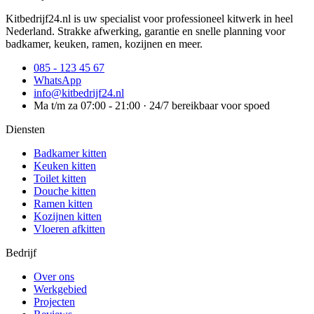
Kitbedrijf24.nl is uw specialist voor professioneel kitwerk in heel
Nederland. Strakke afwerking, garantie en snelle planning voor
badkamer, keuken, ramen, kozijnen en meer.
085 - 123 45 67
WhatsApp
info@kitbedrijf24.nl
Ma t/m za 07:00 - 21:00 · 24/7 bereikbaar voor spoed
Diensten
Badkamer kitten
Keuken kitten
Toilet kitten
Douche kitten
Ramen kitten
Kozijnen kitten
Vloeren afkitten
Bedrijf
Over ons
Werkgebied
Projecten