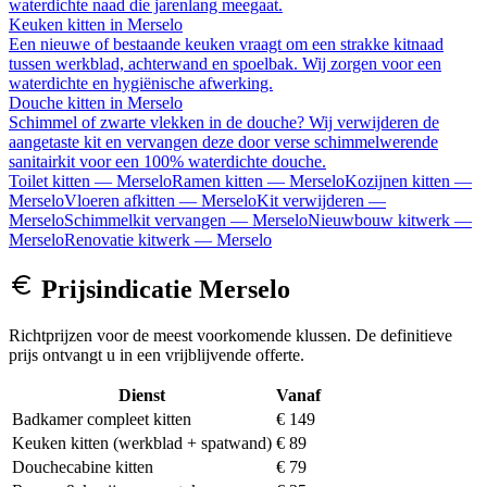
waterdichte naad die jarenlang meegaat.
Keuken kitten
in
Merselo
Een nieuwe of bestaande keuken vraagt om een strakke kitnaad
tussen werkblad, achterwand en spoelbak. Wij zorgen voor een
waterdichte en hygiënische afwerking.
Douche kitten
in
Merselo
Schimmel of zwarte vlekken in de douche? Wij verwijderen de
aangetaste kit en vervangen deze door verse schimmelwerende
sanitairkit voor een 100% waterdichte douche.
Toilet kitten
—
Merselo
Ramen kitten
—
Merselo
Kozijnen kitten
—
Merselo
Vloeren afkitten
—
Merselo
Kit verwijderen
—
Merselo
Schimmelkit vervangen
—
Merselo
Nieuwbouw kitwerk
—
Merselo
Renovatie kitwerk
—
Merselo
Prijsindicatie
Merselo
Richtprijzen voor de meest voorkomende klussen. De definitieve
prijs ontvangt u in een vrijblijvende offerte.
Dienst
Vanaf
Badkamer compleet kitten
€ 149
Keuken kitten (werkblad + spatwand)
€ 89
Douchecabine kitten
€ 79