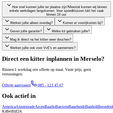
Hoe snel kunnen jullie ter plaatse zijn?
Meestal kunnen wij binnen
enkele werkdagen langskomen. Voor spoedklussen lukt het vaak
binnen 24 uur.
Werken jullie alleen overdag?
Komen er voorrijkosten bij?
Geven jullie garantie?
Welke kit gebruiken jullie?
Mag ik direct na het kitten weer douchen?
Werken jullie ook voor VvE's en aannemers?
Direct een kitter inplannen in
Merselo
?
Binnen 1 werkdag een offerte op maat. Vaste prijs, geen
verrassingen.
Offerte aanvragen
085 - 123 45 67
Ook actief in
America
Amstenrade
Arcen
Baarlo
Baexem
Baneheide
Banholt
Beegden
Kitbedrijf24
.