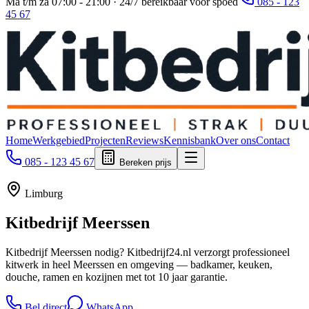
Ma t/m za 07:00 - 21:00 · 24/7 bereikbaar voor spoed
085 - 123
45 67
Home
Werkgebied
Projecten
Reviews
Kennisbank
Over ons
Contact
085 - 123 45 67
Bereken prijs
Limburg
Kitbedrijf
Meerssen
Kitbedrijf Meerssen nodig? Kitbedrijf24.nl verzorgt professioneel
kitwerk in heel Meerssen en omgeving — badkamer, keuken,
douche, ramen en kozijnen met tot 10 jaar garantie.
Bel direct
WhatsApp