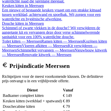
waterdichte naad die jarenlang meegaat.
Keuken kitten
in
Meerssen
Een nieuwe of bestaande keuken vraagt om een strakke kitnaad
tussen werkblad, achterwand en spoelbak. Wij zorgen voor een
waterdichte en hygiënische afwerking.
Douche kitten
in
Meerssen
Schimmel of zwarte vlekken in de douche? Wij verwijderen de
aangetaste kit en vervangen deze door verse schimmelwerende
sanitairkit voor een 100% waterdichte douche.
Toilet kitten
—
Meerssen
Ramen kitten
—
Meerssen
Kozijnen kitten
—
Meerssen
Vloeren afkitten
—
Meerssen
Kit verwijderen
—
Meerssen
Schimmelkit vervangen
—
Meerssen
Nieuwbouw kitwerk
—
Meerssen
Renovatie kitwerk
—
Meerssen
Prijsindicatie
Meerssen
Richtprijzen voor de meest voorkomende klussen. De definitieve
prijs ontvangt u in een vrijblijvende offerte.
Dienst
Vanaf
Badkamer compleet kitten
€ 149
Keuken kitten (werkblad + spatwand)
€ 89
Douchecabine kitten
€ 79