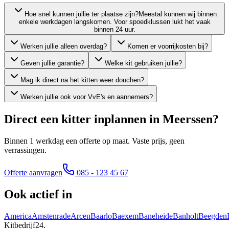
Hoe snel kunnen jullie ter plaatse zijn?
Meestal kunnen wij binnen
enkele werkdagen langskomen. Voor spoedklussen lukt het vaak
binnen 24 uur.
Werken jullie alleen overdag?
Komen er voorrijkosten bij?
Geven jullie garantie?
Welke kit gebruiken jullie?
Mag ik direct na het kitten weer douchen?
Werken jullie ook voor VvE's en aannemers?
Direct een kitter inplannen in
Meerssen
?
Binnen 1 werkdag een offerte op maat. Vaste prijs, geen
verrassingen.
Offerte aanvragen
085 - 123 45 67
Ook actief in
America
Amstenrade
Arcen
Baarlo
Baexem
Baneheide
Banholt
Beegden
Kitbedrijf24
.