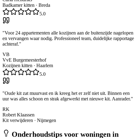
Badkamer kitten
·
Breda
5.0
"
Voor 24 appartementen alle kozijnen aan de buitenzijde nagelopen
en vervangen waar nodig. Professioneel team, duidelijke rapportage
achteraf.
"
VB
VvE Burgemeesterhof
Kozijnen kitten
·
Haarlem
5.0
"
Oude kit zat muurvast en ik kreeg het er zelf niet uit. Binnen een
uur was alles schoon en strak afgewerkt met nieuwe kit. Aanrader.
"
RK
Robert Klaassen
Kit verwijderen
·
Nijmegen
Onderhoudstips voor woningen in