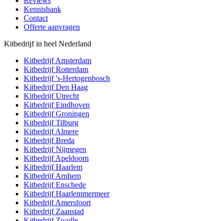
Reviews
Kennisbank
Contact
Offerte aanvragen
Kitbedrijf in heel Nederland
Kitbedrijf
Amsterdam
Kitbedrijf
Rotterdam
Kitbedrijf
's-Hertogenbosch
Kitbedrijf
Den Haag
Kitbedrijf
Utrecht
Kitbedrijf
Eindhoven
Kitbedrijf
Groningen
Kitbedrijf
Tilburg
Kitbedrijf
Almere
Kitbedrijf
Breda
Kitbedrijf
Nijmegen
Kitbedrijf
Apeldoorn
Kitbedrijf
Haarlem
Kitbedrijf
Arnhem
Kitbedrijf
Enschede
Kitbedrijf
Haarlemmermeer
Kitbedrijf
Amersfoort
Kitbedrijf
Zaanstad
Kitbedrijf
Zwolle