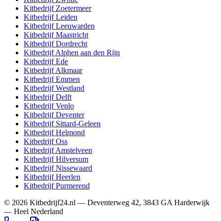
Kitbedrijf
Zoetermeer
Kitbedrijf
Leiden
Kitbedrijf
Leeuwarden
Kitbedrijf
Maastricht
Kitbedrijf
Dordrecht
Kitbedrijf
Alphen aan den Rijn
Kitbedrijf
Ede
Kitbedrijf
Alkmaar
Kitbedrijf
Emmen
Kitbedrijf
Westland
Kitbedrijf
Delft
Kitbedrijf
Venlo
Kitbedrijf
Deventer
Kitbedrijf
Sittard-Geleen
Kitbedrijf
Helmond
Kitbedrijf
Oss
Kitbedrijf
Amstelveen
Kitbedrijf
Hilversum
Kitbedrijf
Nissewaard
Kitbedrijf
Heerlen
Kitbedrijf
Purmerend
©
2026
Kitbedrijf24.nl
—
Deventerweg 42
,
3843 GA
Harderwijk
—
Heel Nederland