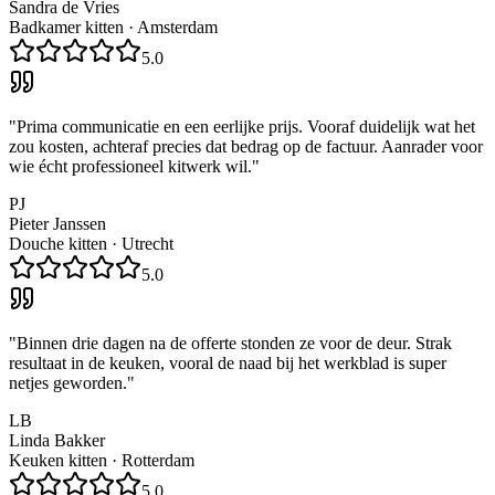
Sandra de Vries
Badkamer kitten
·
Amsterdam
5.0
"
Prima communicatie en een eerlijke prijs. Vooraf duidelijk wat het
zou kosten, achteraf precies dat bedrag op de factuur. Aanrader voor
wie écht professioneel kitwerk wil.
"
PJ
Pieter Janssen
Douche kitten
·
Utrecht
5.0
"
Binnen drie dagen na de offerte stonden ze voor de deur. Strak
resultaat in de keuken, vooral de naad bij het werkblad is super
netjes geworden.
"
LB
Linda Bakker
Keuken kitten
·
Rotterdam
5.0