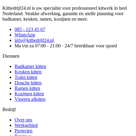
Kitbedrijf24.nl is uw specialist voor professioneel kitwerk in heel
Nederland. Strakke afwerking, garantie en snelle planning voor
badkamer, keuken, ramen, kozijnen en meer.
085 - 123 45 67
WhatsApp
info@kitbedrijf24.nl
Ma t/m za 07:00 - 21:00 · 24/7 bereikbaar voor spoed
Diensten
Badkamer kitten
Keuken kitten
Toilet kitten
Douche kitten
Ramen kitten
Kozijnen kitten
Vloeren afkitten
Bedrijf
Over ons
Werkgebied
Projecten