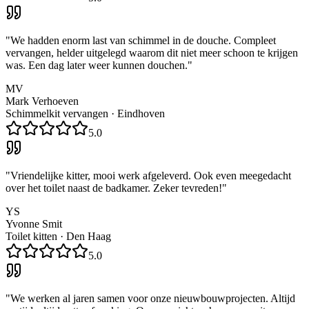
"
We hadden enorm last van schimmel in de douche. Compleet
vervangen, helder uitgelegd waarom dit niet meer schoon te krijgen
was. Een dag later weer kunnen douchen.
"
MV
Mark Verhoeven
Schimmelkit vervangen
·
Eindhoven
5.0
"
Vriendelijke kitter, mooi werk afgeleverd. Ook even meegedacht
over het toilet naast de badkamer. Zeker tevreden!
"
YS
Yvonne Smit
Toilet kitten
·
Den Haag
5.0
"
We werken al jaren samen voor onze nieuwbouwprojecten. Altijd