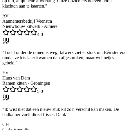
op tijd, altijd nette afwerking. Onze opzichters hoeven nooit
klachten aan te kaarten.
"
AV
Aannemersbedrijf Veenstra
Nieuwbouw kitwerk
·
Almere
4.0
"
Tocht onder de ramen is weg, kitwerk ziet er strak uit. Eén ster eraf
omdat ze iets later kwamen dan afgesproken, maar wel netjes
gebeld.
"
Hv
Hans van Dam
Ramen kitten
·
Groningen
5.0
"
Ik wist niet dat een nieuw stuk kit zo'n verschil kan maken. De
badkamer voelt direct frisser. Dank!
"
CH
Carla Hendriks