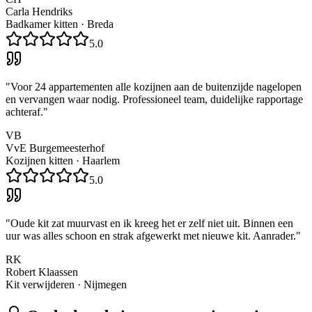
Carla Hendriks
Badkamer kitten
·
Breda
5.0
"
Voor 24 appartementen alle kozijnen aan de buitenzijde nagelopen
en vervangen waar nodig. Professioneel team, duidelijke rapportage
achteraf.
"
VB
VvE Burgemeesterhof
Kozijnen kitten
·
Haarlem
5.0
"
Oude kit zat muurvast en ik kreeg het er zelf niet uit. Binnen een
uur was alles schoon en strak afgewerkt met nieuwe kit. Aanrader.
"
RK
Robert Klaassen
Kit verwijderen
·
Nijmegen