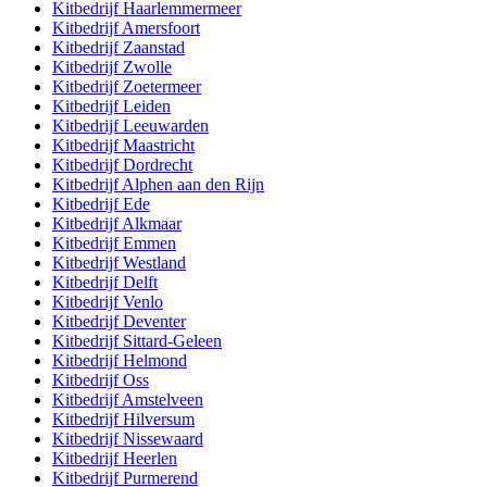
Kitbedrijf
Haarlemmermeer
Kitbedrijf
Amersfoort
Kitbedrijf
Zaanstad
Kitbedrijf
Zwolle
Kitbedrijf
Zoetermeer
Kitbedrijf
Leiden
Kitbedrijf
Leeuwarden
Kitbedrijf
Maastricht
Kitbedrijf
Dordrecht
Kitbedrijf
Alphen aan den Rijn
Kitbedrijf
Ede
Kitbedrijf
Alkmaar
Kitbedrijf
Emmen
Kitbedrijf
Westland
Kitbedrijf
Delft
Kitbedrijf
Venlo
Kitbedrijf
Deventer
Kitbedrijf
Sittard-Geleen
Kitbedrijf
Helmond
Kitbedrijf
Oss
Kitbedrijf
Amstelveen
Kitbedrijf
Hilversum
Kitbedrijf
Nissewaard
Kitbedrijf
Heerlen
Kitbedrijf
Purmerend