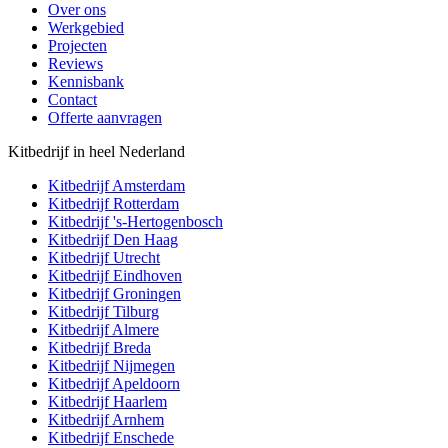
Over ons
Werkgebied
Projecten
Reviews
Kennisbank
Contact
Offerte aanvragen
Kitbedrijf in heel Nederland
Kitbedrijf
Amsterdam
Kitbedrijf
Rotterdam
Kitbedrijf
's-Hertogenbosch
Kitbedrijf
Den Haag
Kitbedrijf
Utrecht
Kitbedrijf
Eindhoven
Kitbedrijf
Groningen
Kitbedrijf
Tilburg
Kitbedrijf
Almere
Kitbedrijf
Breda
Kitbedrijf
Nijmegen
Kitbedrijf
Apeldoorn
Kitbedrijf
Haarlem
Kitbedrijf
Arnhem
Kitbedrijf
Enschede