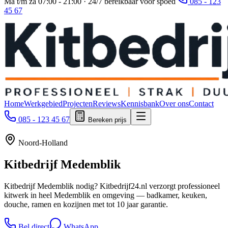
Ma t/m za 07:00 - 21:00 · 24/7 bereikbaar voor spoed
085 - 123
45 67
Home
Werkgebied
Projecten
Reviews
Kennisbank
Over ons
Contact
085 - 123 45 67
Bereken prijs
Noord-Holland
Kitbedrijf
Medemblik
Kitbedrijf Medemblik nodig? Kitbedrijf24.nl verzorgt professioneel
kitwerk in heel Medemblik en omgeving — badkamer, keuken,
douche, ramen en kozijnen met tot 10 jaar garantie.
Bel direct
WhatsApp