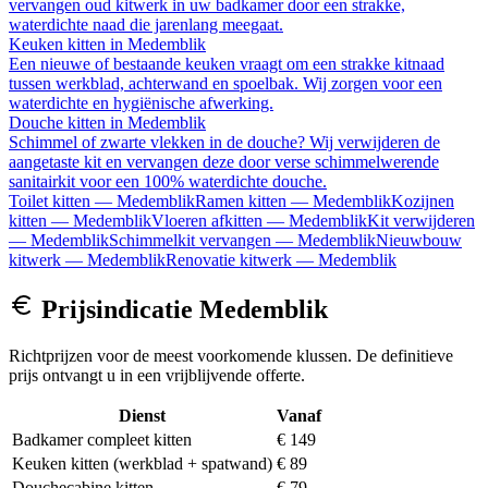
vervangen oud kitwerk in uw badkamer door een strakke,
waterdichte naad die jarenlang meegaat.
Keuken kitten
in
Medemblik
Een nieuwe of bestaande keuken vraagt om een strakke kitnaad
tussen werkblad, achterwand en spoelbak. Wij zorgen voor een
waterdichte en hygiënische afwerking.
Douche kitten
in
Medemblik
Schimmel of zwarte vlekken in de douche? Wij verwijderen de
aangetaste kit en vervangen deze door verse schimmelwerende
sanitairkit voor een 100% waterdichte douche.
Toilet kitten
—
Medemblik
Ramen kitten
—
Medemblik
Kozijnen
kitten
—
Medemblik
Vloeren afkitten
—
Medemblik
Kit verwijderen
—
Medemblik
Schimmelkit vervangen
—
Medemblik
Nieuwbouw
kitwerk
—
Medemblik
Renovatie kitwerk
—
Medemblik
Prijsindicatie
Medemblik
Richtprijzen voor de meest voorkomende klussen. De definitieve
prijs ontvangt u in een vrijblijvende offerte.
Dienst
Vanaf
Badkamer compleet kitten
€ 149
Keuken kitten (werkblad + spatwand)
€ 89
Douchecabine kitten
€ 79