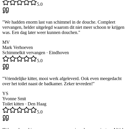
5.0
"
We hadden enorm last van schimmel in de douche. Compleet
vervangen, helder uitgelegd waarom dit niet meer schoon te krijgen
was. Een dag later weer kunnen douchen.
"
MV
Mark Verhoeven
Schimmelkit vervangen
·
Eindhoven
5.0
"
Vriendelijke kitter, mooi werk afgeleverd. Ook even meegedacht
over het toilet naast de badkamer. Zeker tevreden!
"
YS
Yvonne Smit
Toilet kitten
·
Den Haag
5.0