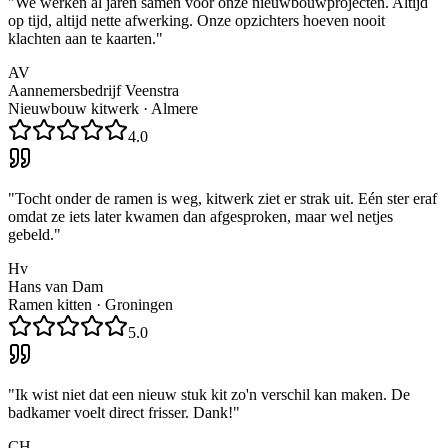
"
We werken al jaren samen voor onze nieuwbouwprojecten. Altijd
op tijd, altijd nette afwerking. Onze opzichters hoeven nooit
klachten aan te kaarten.
"
AV
Aannemersbedrijf Veenstra
Nieuwbouw kitwerk
·
Almere
4.0
"
Tocht onder de ramen is weg, kitwerk ziet er strak uit. Eén ster eraf
omdat ze iets later kwamen dan afgesproken, maar wel netjes
gebeld.
"
Hv
Hans van Dam
Ramen kitten
·
Groningen
5.0
"
Ik wist niet dat een nieuw stuk kit zo'n verschil kan maken. De
badkamer voelt direct frisser. Dank!
"
CH