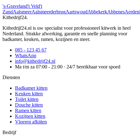
's-Graveland
't Veld
't
Zand
Aalsmeer
Aalsmeerderbrug
Aartswoud
Abbekerk
Abbenes
Aerden
Kitbedrijf24
.
Kitbedrijf24.nl is uw specialist voor professioneel kitwerk in heel
Nederland. Strakke afwerking, garantie en snelle planning voor
badkamer, keuken, ramen, kozijnen en meer.
085 - 123 45 67
WhatsApp
info@kitbedrijf24.nl
Ma t/m za 07:00 - 21:00 · 24/7 bereikbaar voor spoed
Diensten
Badkamer kitten
Keuken kitten
Toilet kitten
Douche kitten
Ramen kitten
Kozijnen kitten
Vloeren afkitten
Bedrijf