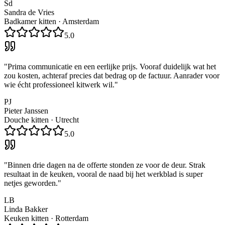
Sd
Sandra de Vries
Badkamer kitten
·
Amsterdam
5.0
"
Prima communicatie en een eerlijke prijs. Vooraf duidelijk wat het
zou kosten, achteraf precies dat bedrag op de factuur. Aanrader voor
wie écht professioneel kitwerk wil.
"
PJ
Pieter Janssen
Douche kitten
·
Utrecht
5.0
"
Binnen drie dagen na de offerte stonden ze voor de deur. Strak
resultaat in de keuken, vooral de naad bij het werkblad is super
netjes geworden.
"
LB
Linda Bakker
Keuken kitten
·
Rotterdam