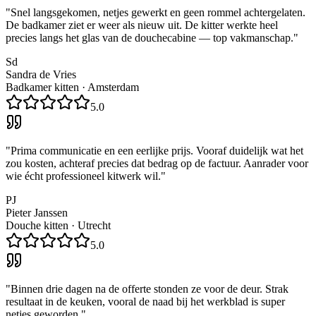
"
Snel langsgekomen, netjes gewerkt en geen rommel achtergelaten.
De badkamer ziet er weer als nieuw uit. De kitter werkte heel
precies langs het glas van de douchecabine — top vakmanschap.
"
Sd
Sandra de Vries
Badkamer kitten
·
Amsterdam
5.0
"
Prima communicatie en een eerlijke prijs. Vooraf duidelijk wat het
zou kosten, achteraf precies dat bedrag op de factuur. Aanrader voor
wie écht professioneel kitwerk wil.
"
PJ
Pieter Janssen
Douche kitten
·
Utrecht
5.0
"
Binnen drie dagen na de offerte stonden ze voor de deur. Strak
resultaat in de keuken, vooral de naad bij het werkblad is super
netjes geworden.
"