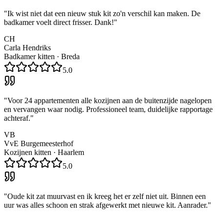
"
Ik wist niet dat een nieuw stuk kit zo'n verschil kan maken. De
badkamer voelt direct frisser. Dank!
"
CH
Carla Hendriks
Badkamer kitten
·
Breda
5.0
"
Voor 24 appartementen alle kozijnen aan de buitenzijde nagelopen
en vervangen waar nodig. Professioneel team, duidelijke rapportage
achteraf.
"
VB
VvE Burgemeesterhof
Kozijnen kitten
·
Haarlem
5.0
"
Oude kit zat muurvast en ik kreeg het er zelf niet uit. Binnen een
uur was alles schoon en strak afgewerkt met nieuwe kit. Aanrader.
"