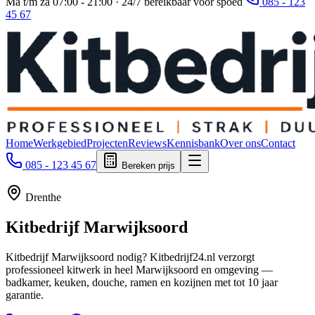
Ma t/m za 07:00 - 21:00 · 24/7 bereikbaar voor spoed
085 - 123
45 67
Home
Werkgebied
Projecten
Reviews
Kennisbank
Over ons
Contact
085 - 123 45 67
Bereken prijs
Drenthe
Kitbedrijf
Marwijksoord
Kitbedrijf Marwijksoord nodig? Kitbedrijf24.nl verzorgt
professioneel kitwerk in heel Marwijksoord en omgeving —
badkamer, keuken, douche, ramen en kozijnen met tot 10 jaar
garantie.