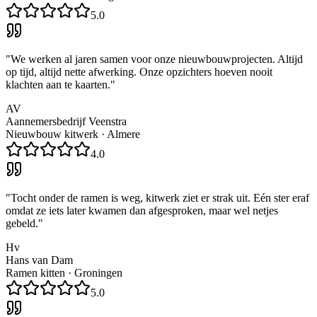
5.0
"
We werken al jaren samen voor onze nieuwbouwprojecten. Altijd
op tijd, altijd nette afwerking. Onze opzichters hoeven nooit
klachten aan te kaarten.
"
AV
Aannemersbedrijf Veenstra
Nieuwbouw kitwerk
·
Almere
4.0
"
Tocht onder de ramen is weg, kitwerk ziet er strak uit. Eén ster eraf
omdat ze iets later kwamen dan afgesproken, maar wel netjes
gebeld.
"
Hv
Hans van Dam
Ramen kitten
·
Groningen
5.0