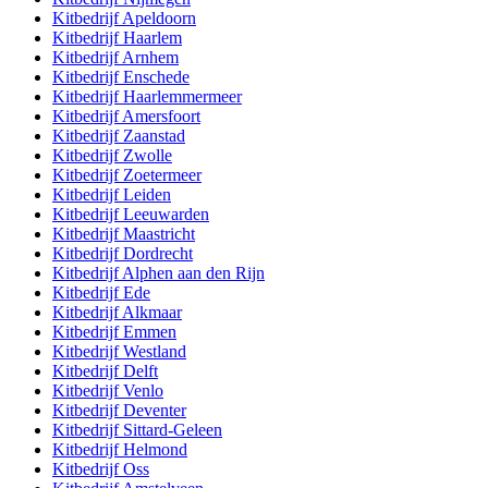
Kitbedrijf
Apeldoorn
Kitbedrijf
Haarlem
Kitbedrijf
Arnhem
Kitbedrijf
Enschede
Kitbedrijf
Haarlemmermeer
Kitbedrijf
Amersfoort
Kitbedrijf
Zaanstad
Kitbedrijf
Zwolle
Kitbedrijf
Zoetermeer
Kitbedrijf
Leiden
Kitbedrijf
Leeuwarden
Kitbedrijf
Maastricht
Kitbedrijf
Dordrecht
Kitbedrijf
Alphen aan den Rijn
Kitbedrijf
Ede
Kitbedrijf
Alkmaar
Kitbedrijf
Emmen
Kitbedrijf
Westland
Kitbedrijf
Delft
Kitbedrijf
Venlo
Kitbedrijf
Deventer
Kitbedrijf
Sittard-Geleen
Kitbedrijf
Helmond
Kitbedrijf
Oss