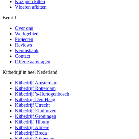
Kozijnen kitten
Vloeren afkitten
Bedrijf
Over ons
Werkgebied
Projecten
Reviews
Kennisbank
Contact
Offerte aanvragen
Kitbedrijf in heel Nederland
Kitbedrijf
Amsterdam
Kitbedrijf
Rotterdam
Kitbedrijf
's-Hertogenbosch
Kitbedrijf
Den Haag
Kitbedrijf
Utrecht
Kitbedrijf
Eindhoven
Kitbedrijf
Groningen
Kitbedrijf
Tilburg
Kitbedrijf
Almere
Kitbedrijf
Breda
Kitbedrijf
Nijmegen