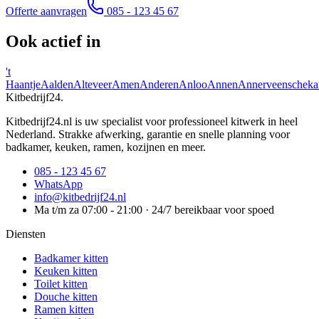
Offerte aanvragen
085 - 123 45 67
Ook actief in
't
Haantje
Aalden
Alteveer
Amen
Anderen
Anloo
Annen
Annerveenscheka
Kitbedrijf24
.
Kitbedrijf24.nl is uw specialist voor professioneel kitwerk in heel
Nederland. Strakke afwerking, garantie en snelle planning voor
badkamer, keuken, ramen, kozijnen en meer.
085 - 123 45 67
WhatsApp
info@kitbedrijf24.nl
Ma t/m za 07:00 - 21:00 · 24/7 bereikbaar voor spoed
Diensten
Badkamer kitten
Keuken kitten
Toilet kitten
Douche kitten
Ramen kitten