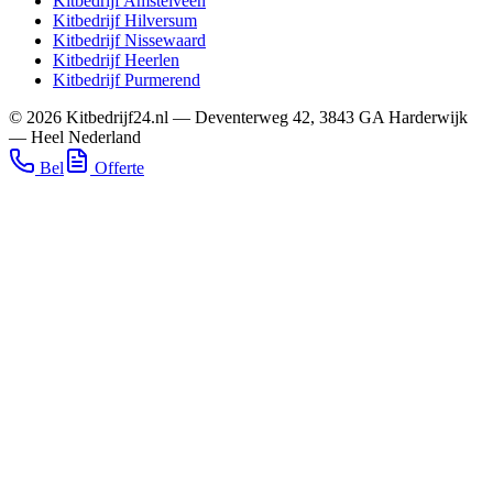
Kitbedrijf
Amstelveen
Kitbedrijf
Hilversum
Kitbedrijf
Nissewaard
Kitbedrijf
Heerlen
Kitbedrijf
Purmerend
©
2026
Kitbedrijf24.nl
—
Deventerweg 42
,
3843 GA
Harderwijk
—
Heel Nederland
Bel
Offerte