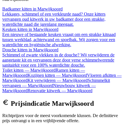
Badkamer kitten
in
Marwijksoord
Lekkages, schimmel of een verkleurde naad? Onze kitters
vervangen oud kitwerk in uw badkamer door een strakke,
waterdichte naad die jarenlang meegaat.
Keuken kitten
in
Marwijksoord
Een nieuwe of bestaande keuken vraagt om een strakke kitnaad
tussen werkblad, achterwand en spoelbak. Wij zorgen voor een
waterdichte en hygiënische afwerking.
Douche kitten
in
Marwijksoord
Schimmel of zwarte vlekken in de douche? Wij verwijderen de
aangetaste kit en vervangen deze door verse schimmelwerende
sanitairkit voor een 100% waterdichte douche.
Toilet kitten
—
Marwijksoord
Ramen kitten
—
Marwijksoord
Kozijnen kitten
—
Marwijksoord
Vloeren afkitten
—
Marwijksoord
Kit verwijderen
—
Marwijksoord
Schimmelkit
vervangen
—
Marwijksoord
Nieuwbouw kitwerk
—
Marwijksoord
Renovatie kitwerk
—
Marwijksoord
Prijsindicatie
Marwijksoord
Richtprijzen voor de meest voorkomende klussen. De definitieve
prijs ontvangt u in een vrijblijvende offerte.