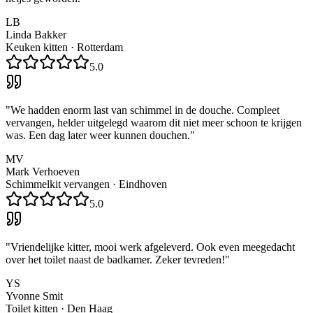
LB
Linda Bakker
Keuken kitten
·
Rotterdam
5.0
"
We hadden enorm last van schimmel in de douche. Compleet
vervangen, helder uitgelegd waarom dit niet meer schoon te krijgen
was. Een dag later weer kunnen douchen.
"
MV
Mark Verhoeven
Schimmelkit vervangen
·
Eindhoven
5.0
"
Vriendelijke kitter, mooi werk afgeleverd. Ook even meegedacht
over het toilet naast de badkamer. Zeker tevreden!
"
YS
Yvonne Smit
Toilet kitten
·
Den Haag