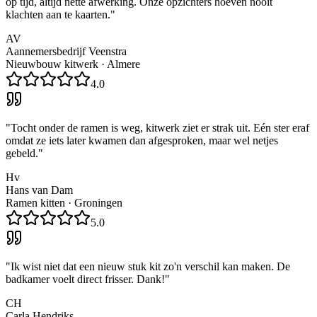
op tijd, altijd nette afwerking. Onze opzichters hoeven nooit
klachten aan te kaarten.
"
AV
Aannemersbedrijf Veenstra
Nieuwbouw kitwerk
·
Almere
4.0
"
Tocht onder de ramen is weg, kitwerk ziet er strak uit. Eén ster eraf
omdat ze iets later kwamen dan afgesproken, maar wel netjes
gebeld.
"
Hv
Hans van Dam
Ramen kitten
·
Groningen
5.0
"
Ik wist niet dat een nieuw stuk kit zo'n verschil kan maken. De
badkamer voelt direct frisser. Dank!
"
CH
Carla Hendriks