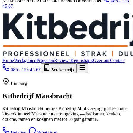
Ma t/m za 07:00 - 21:00 · 24/7 bereikbaar voor spoed
085 - 123
45 67
Home
Werkgebied
Projecten
Reviews
Kennisbank
Over ons
Contact
085 - 123 45 67
Bereken prijs
Limburg
Kitbedrijf
Maasbracht
Kitbedrijf Maasbracht nodig? Kitbedrijf24.nl verzorgt professioneel
kitwerk in heel Maasbracht en omgeving — badkamer, keuken,
douche, ramen en kozijnen met tot 10 jaar garantie.
Bel direct
WhatsApp