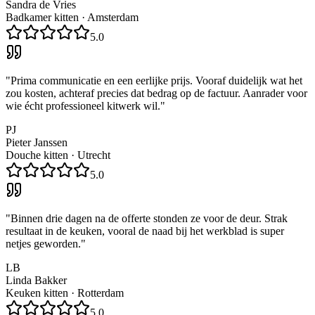
Sandra de Vries
Badkamer kitten
·
Amsterdam
5.0
"
Prima communicatie en een eerlijke prijs. Vooraf duidelijk wat het
zou kosten, achteraf precies dat bedrag op de factuur. Aanrader voor
wie écht professioneel kitwerk wil.
"
PJ
Pieter Janssen
Douche kitten
·
Utrecht
5.0
"
Binnen drie dagen na de offerte stonden ze voor de deur. Strak
resultaat in de keuken, vooral de naad bij het werkblad is super
netjes geworden.
"
LB
Linda Bakker
Keuken kitten
·
Rotterdam
5.0