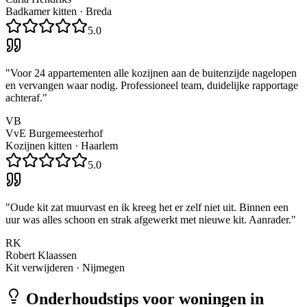
Badkamer kitten
·
Breda
5.0
"
Voor 24 appartementen alle kozijnen aan de buitenzijde nagelopen
en vervangen waar nodig. Professioneel team, duidelijke rapportage
achteraf.
"
VB
VvE Burgemeesterhof
Kozijnen kitten
·
Haarlem
5.0
"
Oude kit zat muurvast en ik kreeg het er zelf niet uit. Binnen een
uur was alles schoon en strak afgewerkt met nieuwe kit. Aanrader.
"
RK
Robert Klaassen
Kit verwijderen
·
Nijmegen
Onderhoudstips voor woningen in