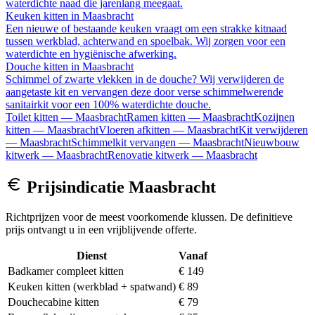
waterdichte naad die jarenlang meegaat.
Keuken kitten
in
Maasbracht
Een nieuwe of bestaande keuken vraagt om een strakke kitnaad
tussen werkblad, achterwand en spoelbak. Wij zorgen voor een
waterdichte en hygiënische afwerking.
Douche kitten
in
Maasbracht
Schimmel of zwarte vlekken in de douche? Wij verwijderen de
aangetaste kit en vervangen deze door verse schimmelwerende
sanitairkit voor een 100% waterdichte douche.
Toilet kitten
—
Maasbracht
Ramen kitten
—
Maasbracht
Kozijnen
kitten
—
Maasbracht
Vloeren afkitten
—
Maasbracht
Kit verwijderen
—
Maasbracht
Schimmelkit vervangen
—
Maasbracht
Nieuwbouw
kitwerk
—
Maasbracht
Renovatie kitwerk
—
Maasbracht
Prijsindicatie
Maasbracht
Richtprijzen voor de meest voorkomende klussen. De definitieve
prijs ontvangt u in een vrijblijvende offerte.
Dienst
Vanaf
Badkamer compleet kitten
€ 149
Keuken kitten (werkblad + spatwand)
€ 89
Douchecabine kitten
€ 79