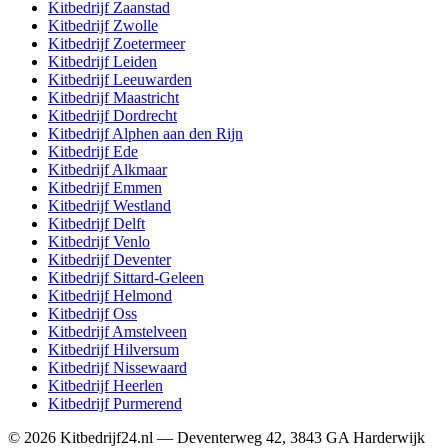
Kitbedrijf
Zaanstad
Kitbedrijf
Zwolle
Kitbedrijf
Zoetermeer
Kitbedrijf
Leiden
Kitbedrijf
Leeuwarden
Kitbedrijf
Maastricht
Kitbedrijf
Dordrecht
Kitbedrijf
Alphen aan den Rijn
Kitbedrijf
Ede
Kitbedrijf
Alkmaar
Kitbedrijf
Emmen
Kitbedrijf
Westland
Kitbedrijf
Delft
Kitbedrijf
Venlo
Kitbedrijf
Deventer
Kitbedrijf
Sittard-Geleen
Kitbedrijf
Helmond
Kitbedrijf
Oss
Kitbedrijf
Amstelveen
Kitbedrijf
Hilversum
Kitbedrijf
Nissewaard
Kitbedrijf
Heerlen
Kitbedrijf
Purmerend
©
2026
Kitbedrijf24.nl
—
Deventerweg 42
,
3843 GA
Harderwijk