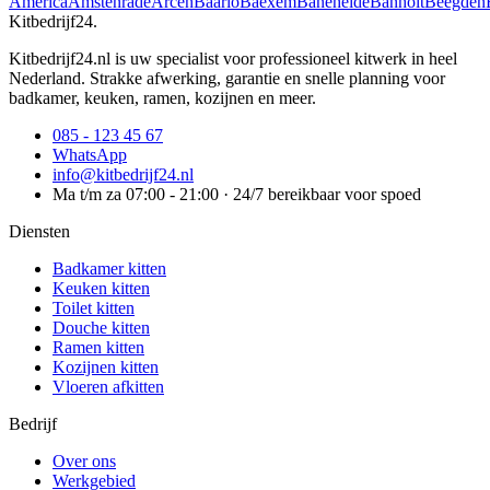
America
Amstenrade
Arcen
Baarlo
Baexem
Baneheide
Banholt
Beegden
Kitbedrijf24
.
Kitbedrijf24.nl is uw specialist voor professioneel kitwerk in heel
Nederland. Strakke afwerking, garantie en snelle planning voor
badkamer, keuken, ramen, kozijnen en meer.
085 - 123 45 67
WhatsApp
info@kitbedrijf24.nl
Ma t/m za 07:00 - 21:00 · 24/7 bereikbaar voor spoed
Diensten
Badkamer kitten
Keuken kitten
Toilet kitten
Douche kitten
Ramen kitten
Kozijnen kitten
Vloeren afkitten
Bedrijf
Over ons
Werkgebied