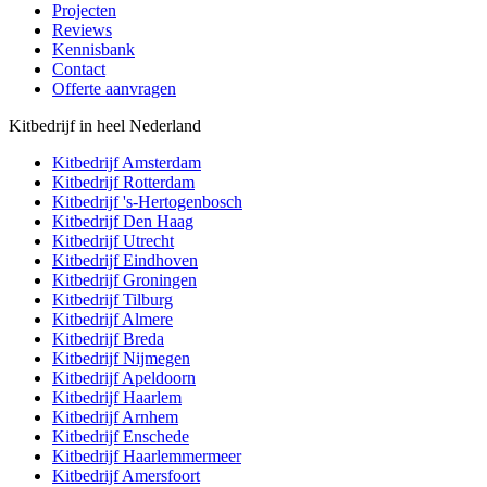
Projecten
Reviews
Kennisbank
Contact
Offerte aanvragen
Kitbedrijf in heel Nederland
Kitbedrijf
Amsterdam
Kitbedrijf
Rotterdam
Kitbedrijf
's-Hertogenbosch
Kitbedrijf
Den Haag
Kitbedrijf
Utrecht
Kitbedrijf
Eindhoven
Kitbedrijf
Groningen
Kitbedrijf
Tilburg
Kitbedrijf
Almere
Kitbedrijf
Breda
Kitbedrijf
Nijmegen
Kitbedrijf
Apeldoorn
Kitbedrijf
Haarlem
Kitbedrijf
Arnhem
Kitbedrijf
Enschede
Kitbedrijf
Haarlemmermeer
Kitbedrijf
Amersfoort