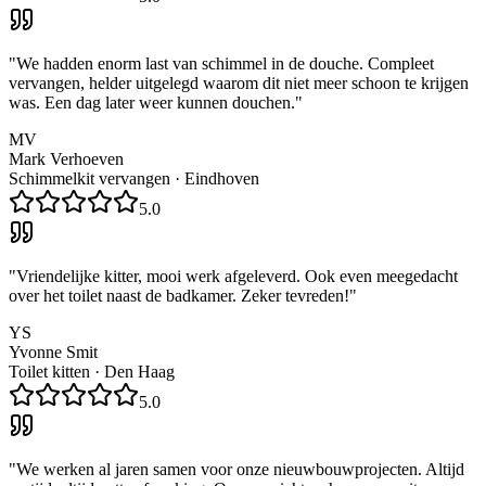
"
We hadden enorm last van schimmel in de douche. Compleet
vervangen, helder uitgelegd waarom dit niet meer schoon te krijgen
was. Een dag later weer kunnen douchen.
"
MV
Mark Verhoeven
Schimmelkit vervangen
·
Eindhoven
5.0
"
Vriendelijke kitter, mooi werk afgeleverd. Ook even meegedacht
over het toilet naast de badkamer. Zeker tevreden!
"
YS
Yvonne Smit
Toilet kitten
·
Den Haag
5.0
"
We werken al jaren samen voor onze nieuwbouwprojecten. Altijd