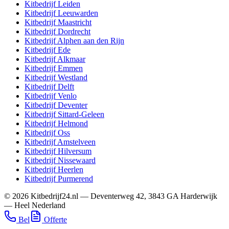
Kitbedrijf
Leiden
Kitbedrijf
Leeuwarden
Kitbedrijf
Maastricht
Kitbedrijf
Dordrecht
Kitbedrijf
Alphen aan den Rijn
Kitbedrijf
Ede
Kitbedrijf
Alkmaar
Kitbedrijf
Emmen
Kitbedrijf
Westland
Kitbedrijf
Delft
Kitbedrijf
Venlo
Kitbedrijf
Deventer
Kitbedrijf
Sittard-Geleen
Kitbedrijf
Helmond
Kitbedrijf
Oss
Kitbedrijf
Amstelveen
Kitbedrijf
Hilversum
Kitbedrijf
Nissewaard
Kitbedrijf
Heerlen
Kitbedrijf
Purmerend
©
2026
Kitbedrijf24.nl
—
Deventerweg 42
,
3843 GA
Harderwijk
—
Heel Nederland
Bel
Offerte