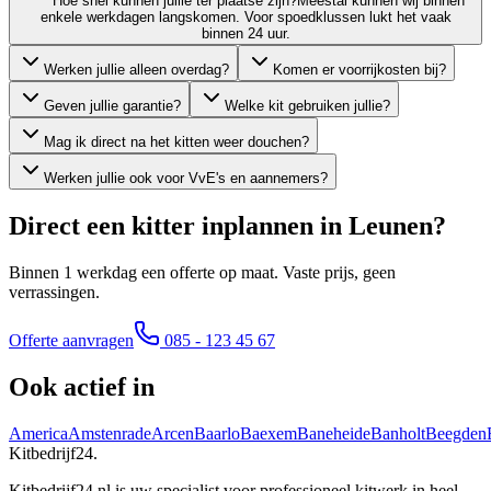
Hoe snel kunnen jullie ter plaatse zijn?
Meestal kunnen wij binnen
enkele werkdagen langskomen. Voor spoedklussen lukt het vaak
binnen 24 uur.
Werken jullie alleen overdag?
Komen er voorrijkosten bij?
Geven jullie garantie?
Welke kit gebruiken jullie?
Mag ik direct na het kitten weer douchen?
Werken jullie ook voor VvE's en aannemers?
Direct een kitter inplannen in
Leunen
?
Binnen 1 werkdag een offerte op maat. Vaste prijs, geen
verrassingen.
Offerte aanvragen
085 - 123 45 67
Ook actief in
America
Amstenrade
Arcen
Baarlo
Baexem
Baneheide
Banholt
Beegden
Kitbedrijf24
.
Kitbedrijf24.nl is uw specialist voor professioneel kitwerk in heel