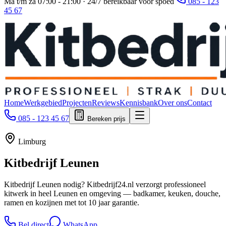
Ma t/m za 07:00 - 21:00 · 24/7 bereikbaar voor spoed
085 - 123
45 67
Home
Werkgebied
Projecten
Reviews
Kennisbank
Over ons
Contact
085 - 123 45 67
Bereken prijs
Limburg
Kitbedrijf
Leunen
Kitbedrijf Leunen nodig? Kitbedrijf24.nl verzorgt professioneel
kitwerk in heel Leunen en omgeving — badkamer, keuken, douche,
ramen en kozijnen met tot 10 jaar garantie.
Bel direct
WhatsApp