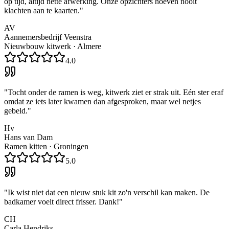
op tijd, altijd nette afwerking. Onze opzichters hoeven nooit
klachten aan te kaarten.
"
AV
Aannemersbedrijf Veenstra
Nieuwbouw kitwerk
·
Almere
4.0
"
Tocht onder de ramen is weg, kitwerk ziet er strak uit. Eén ster eraf
omdat ze iets later kwamen dan afgesproken, maar wel netjes
gebeld.
"
Hv
Hans van Dam
Ramen kitten
·
Groningen
5.0
"
Ik wist niet dat een nieuw stuk kit zo'n verschil kan maken. De
badkamer voelt direct frisser. Dank!
"
CH
Carla Hendriks