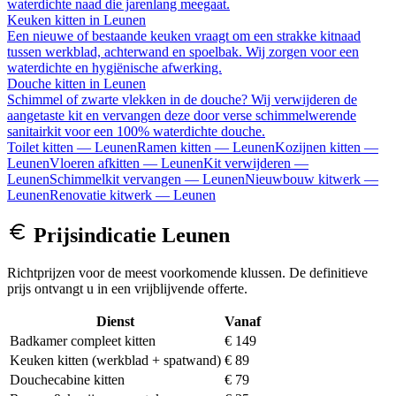
waterdichte naad die jarenlang meegaat.
Keuken kitten
in
Leunen
Een nieuwe of bestaande keuken vraagt om een strakke kitnaad
tussen werkblad, achterwand en spoelbak. Wij zorgen voor een
waterdichte en hygiënische afwerking.
Douche kitten
in
Leunen
Schimmel of zwarte vlekken in de douche? Wij verwijderen de
aangetaste kit en vervangen deze door verse schimmelwerende
sanitairkit voor een 100% waterdichte douche.
Toilet kitten
—
Leunen
Ramen kitten
—
Leunen
Kozijnen kitten
—
Leunen
Vloeren afkitten
—
Leunen
Kit verwijderen
—
Leunen
Schimmelkit vervangen
—
Leunen
Nieuwbouw kitwerk
—
Leunen
Renovatie kitwerk
—
Leunen
Prijsindicatie
Leunen
Richtprijzen voor de meest voorkomende klussen. De definitieve
prijs ontvangt u in een vrijblijvende offerte.
Dienst
Vanaf
Badkamer compleet kitten
€ 149
Keuken kitten (werkblad + spatwand)
€ 89
Douchecabine kitten
€ 79