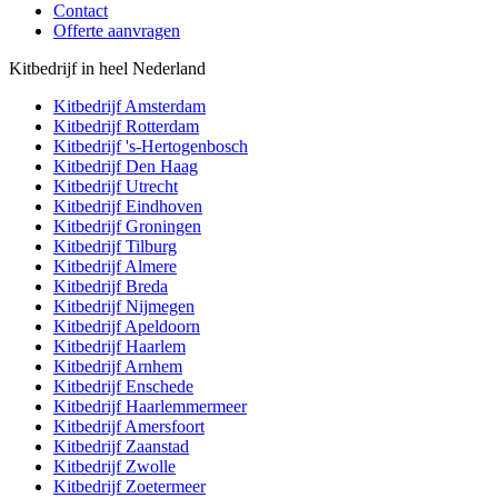
Contact
Offerte aanvragen
Kitbedrijf in heel Nederland
Kitbedrijf
Amsterdam
Kitbedrijf
Rotterdam
Kitbedrijf
's-Hertogenbosch
Kitbedrijf
Den Haag
Kitbedrijf
Utrecht
Kitbedrijf
Eindhoven
Kitbedrijf
Groningen
Kitbedrijf
Tilburg
Kitbedrijf
Almere
Kitbedrijf
Breda
Kitbedrijf
Nijmegen
Kitbedrijf
Apeldoorn
Kitbedrijf
Haarlem
Kitbedrijf
Arnhem
Kitbedrijf
Enschede
Kitbedrijf
Haarlemmermeer
Kitbedrijf
Amersfoort
Kitbedrijf
Zaanstad
Kitbedrijf
Zwolle
Kitbedrijf
Zoetermeer