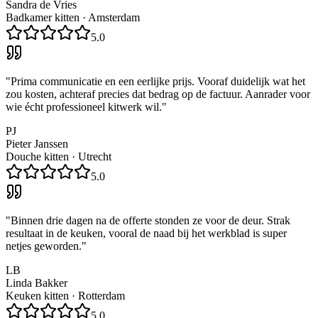
Sandra de Vries
Badkamer kitten
·
Amsterdam
5.0
"
Prima communicatie en een eerlijke prijs. Vooraf duidelijk wat het
zou kosten, achteraf precies dat bedrag op de factuur. Aanrader voor
wie écht professioneel kitwerk wil.
"
PJ
Pieter Janssen
Douche kitten
·
Utrecht
5.0
"
Binnen drie dagen na de offerte stonden ze voor de deur. Strak
resultaat in de keuken, vooral de naad bij het werkblad is super
netjes geworden.
"
LB
Linda Bakker
Keuken kitten
·
Rotterdam
5.0