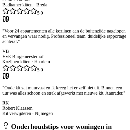
Badkamer kitten
·
Breda
5.0
"
Voor 24 appartementen alle kozijnen aan de buitenzijde nagelopen
en vervangen waar nodig. Professioneel team, duidelijke rapportage
achteraf.
"
VB
VvE Burgemeesterhof
Kozijnen kitten
·
Haarlem
5.0
"
Oude kit zat muurvast en ik kreeg het er zelf niet uit. Binnen een
uur was alles schoon en strak afgewerkt met nieuwe kit. Aanrader.
"
RK
Robert Klaassen
Kit verwijderen
·
Nijmegen
Onderhoudstips voor woningen in