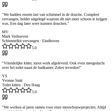
"
We hadden enorm last van schimmel in de douche. Compleet
vervangen, helder uitgelegd waarom dit niet meer schoon te krijgen
was. Een dag later weer kunnen douchen.
"
MV
Mark Verhoeven
Schimmelkit vervangen
·
Eindhoven
5.0
"
Vriendelijke kitter, mooi werk afgeleverd. Ook even meegedacht
over het toilet naast de badkamer. Zeker tevreden!
"
YS
Yvonne Smit
Toilet kitten
·
Den Haag
5.0
"
We werken al jaren samen voor onze nieuwbouwprojecten. Altijd