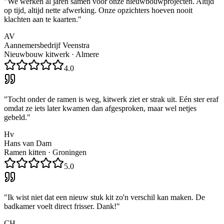
"
We werken al jaren samen voor onze nieuwbouwprojecten. Altijd
op tijd, altijd nette afwerking. Onze opzichters hoeven nooit
klachten aan te kaarten.
"
AV
Aannemersbedrijf Veenstra
Nieuwbouw kitwerk
·
Almere
4.0
"
Tocht onder de ramen is weg, kitwerk ziet er strak uit. Eén ster eraf
omdat ze iets later kwamen dan afgesproken, maar wel netjes
gebeld.
"
Hv
Hans van Dam
Ramen kitten
·
Groningen
5.0
"
Ik wist niet dat een nieuw stuk kit zo'n verschil kan maken. De
badkamer voelt direct frisser. Dank!
"
CH