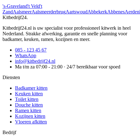
's-Graveland
't Veld
't
Zand
Aalsmeer
Aalsmeerderbrug
Aartswoud
Abbekerk
Abbenes
Aerden
Kitbedrijf24
.
Kitbedrijf24.nl is uw specialist voor professioneel kitwerk in heel
Nederland. Strakke afwerking, garantie en snelle planning voor
badkamer, keuken, ramen, kozijnen en meer.
085 - 123 45 67
WhatsApp
info@kitbedrijf24.nl
Ma t/m za 07:00 - 21:00 · 24/7 bereikbaar voor spoed
Diensten
Badkamer kitten
Keuken kitten
Toilet kitten
Douche kitten
Ramen kitten
Kozijnen kitten
Vloeren afkitten
Bedrijf