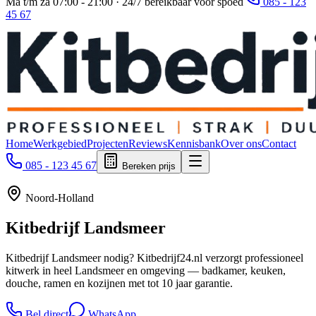
Ma t/m za 07:00 - 21:00 · 24/7 bereikbaar voor spoed
085 - 123
45 67
Home
Werkgebied
Projecten
Reviews
Kennisbank
Over ons
Contact
085 - 123 45 67
Bereken prijs
Noord-Holland
Kitbedrijf
Landsmeer
Kitbedrijf Landsmeer nodig? Kitbedrijf24.nl verzorgt professioneel
kitwerk in heel Landsmeer en omgeving — badkamer, keuken,
douche, ramen en kozijnen met tot 10 jaar garantie.
Bel direct
WhatsApp