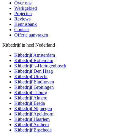
Over ons
Werkgebied
Projecten
Reviews
Kennisbank
Contact
Offerte aanvragen
Kitbedrijf in heel Nederland
Kitbedrijf
Amsterdam
Kitbedrijf
Rotterdam
Kitbedrijf
's-Hertogenbosch
Kitbedrijf
Den Haag
Kitbedrijf
Utrecht
Kitbedrijf
Eindhoven
Kitbedrijf
Groningen
Kitbedrijf
Tilburg
Kitbedrijf
Almere
Kitbedrijf
Breda
Kitbedrijf
Nijmegen
Kitbedrijf
Apeldoorn
Kitbedrijf
Haarlem
Kitbedrijf
Arnhem
Kitbedrijf
Enschede