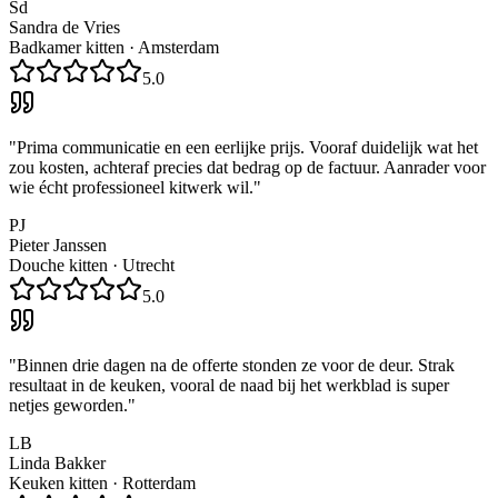
Sd
Sandra de Vries
Badkamer kitten
·
Amsterdam
5.0
"
Prima communicatie en een eerlijke prijs. Vooraf duidelijk wat het
zou kosten, achteraf precies dat bedrag op de factuur. Aanrader voor
wie écht professioneel kitwerk wil.
"
PJ
Pieter Janssen
Douche kitten
·
Utrecht
5.0
"
Binnen drie dagen na de offerte stonden ze voor de deur. Strak
resultaat in de keuken, vooral de naad bij het werkblad is super
netjes geworden.
"
LB
Linda Bakker
Keuken kitten
·
Rotterdam