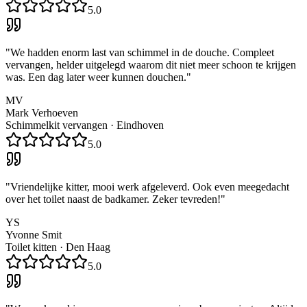
5.0
"
We hadden enorm last van schimmel in de douche. Compleet
vervangen, helder uitgelegd waarom dit niet meer schoon te krijgen
was. Een dag later weer kunnen douchen.
"
MV
Mark Verhoeven
Schimmelkit vervangen
·
Eindhoven
5.0
"
Vriendelijke kitter, mooi werk afgeleverd. Ook even meegedacht
over het toilet naast de badkamer. Zeker tevreden!
"
YS
Yvonne Smit
Toilet kitten
·
Den Haag
5.0