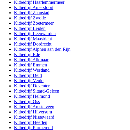
Kitbedrijf
Haarlemmermeer
Kitbedrijf
Amersfoort
Kitbedrijf
Zaanstad
Kitbedrijf
Zwolle
Kitbedrijf
Zoetermeer
Kitbedrijf
Leiden
Kitbedrijf
Leeuwarden
Kitbedrijf
Maastricht
Kitbedrijf
Dordrecht
Kitbedrijf
Alphen aan den Rijn
Kitbedrijf
Ede
Kitbedrijf
Alkmaar
Kitbedrijf
Emmen
Kitbedrijf
Westland
Kitbedrijf
Delft
Kitbedrijf
Venlo
Kitbedrijf
Deventer
Kitbedrijf
Sittard-Geleen
Kitbedrijf
Helmond
Kitbedrijf
Oss
Kitbedrijf
Amstelveen
Kitbedrijf
Hilversum
Kitbedrijf
Nissewaard
Kitbedrijf
Heerlen
Kitbedrijf
Purmerend