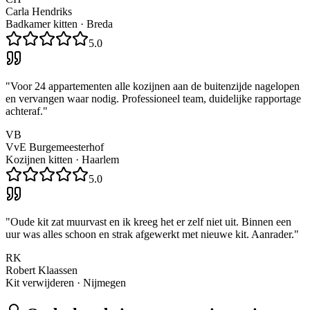
Carla Hendriks
Badkamer kitten
·
Breda
5.0
"
Voor 24 appartementen alle kozijnen aan de buitenzijde nagelopen
en vervangen waar nodig. Professioneel team, duidelijke rapportage
achteraf.
"
VB
VvE Burgemeesterhof
Kozijnen kitten
·
Haarlem
5.0
"
Oude kit zat muurvast en ik kreeg het er zelf niet uit. Binnen een
uur was alles schoon en strak afgewerkt met nieuwe kit. Aanrader.
"
RK
Robert Klaassen
Kit verwijderen
·
Nijmegen