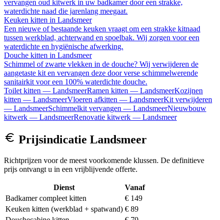
vervangen oud kitwerk in uw badkamer door een strakke,
waterdichte naad die jarenlang meegaat.
Keuken kitten
in
Landsmeer
Een nieuwe of bestaande keuken vraagt om een strakke kitnaad
tussen werkblad, achterwand en spoelbak. Wij zorgen voor een
waterdichte en hygiënische afwerking.
Douche kitten
in
Landsmeer
Schimmel of zwarte vlekken in de douche? Wij verwijderen de
aangetaste kit en vervangen deze door verse schimmelwerende
sanitairkit voor een 100% waterdichte douche.
Toilet kitten
—
Landsmeer
Ramen kitten
—
Landsmeer
Kozijnen
kitten
—
Landsmeer
Vloeren afkitten
—
Landsmeer
Kit verwijderen
—
Landsmeer
Schimmelkit vervangen
—
Landsmeer
Nieuwbouw
kitwerk
—
Landsmeer
Renovatie kitwerk
—
Landsmeer
Prijsindicatie
Landsmeer
Richtprijzen voor de meest voorkomende klussen. De definitieve
prijs ontvangt u in een vrijblijvende offerte.
Dienst
Vanaf
Badkamer compleet kitten
€ 149
Keuken kitten (werkblad + spatwand)
€ 89
Douchecabine kitten
€ 79