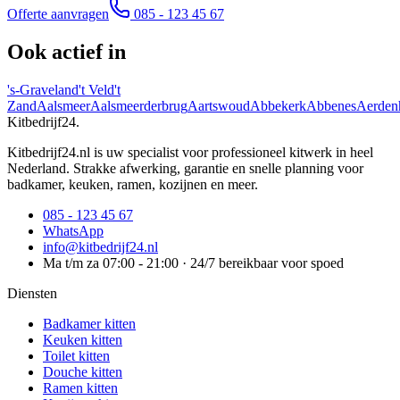
Offerte aanvragen
085 - 123 45 67
Ook actief in
's-Graveland
't Veld
't
Zand
Aalsmeer
Aalsmeerderbrug
Aartswoud
Abbekerk
Abbenes
Aerden
Kitbedrijf24
.
Kitbedrijf24.nl is uw specialist voor professioneel kitwerk in heel
Nederland. Strakke afwerking, garantie en snelle planning voor
badkamer, keuken, ramen, kozijnen en meer.
085 - 123 45 67
WhatsApp
info@kitbedrijf24.nl
Ma t/m za 07:00 - 21:00 · 24/7 bereikbaar voor spoed
Diensten
Badkamer kitten
Keuken kitten
Toilet kitten
Douche kitten
Ramen kitten