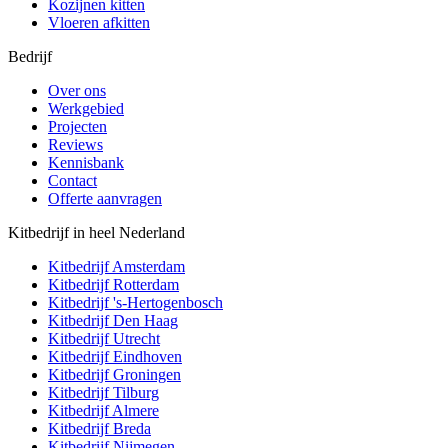
Kozijnen kitten
Vloeren afkitten
Bedrijf
Over ons
Werkgebied
Projecten
Reviews
Kennisbank
Contact
Offerte aanvragen
Kitbedrijf in heel Nederland
Kitbedrijf
Amsterdam
Kitbedrijf
Rotterdam
Kitbedrijf
's-Hertogenbosch
Kitbedrijf
Den Haag
Kitbedrijf
Utrecht
Kitbedrijf
Eindhoven
Kitbedrijf
Groningen
Kitbedrijf
Tilburg
Kitbedrijf
Almere
Kitbedrijf
Breda
Kitbedrijf
Nijmegen