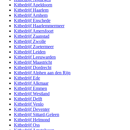
Kitbedrijf
Apeldoorn
Kitbedrijf
Haarlem
Kitbedrijf
Arnhem
Kitbedrijf
Enschede
Kitbedrijf
Haarlemmermeer
Kitbedrijf
Amersfoort
Kitbedrijf
Zaanstad
Kitbedrijf
Zwolle
Kitbedrijf
Zoetermeer
Kitbedrijf
Leiden
Kitbedrijf
Leeuwarden
Kitbedrijf
Maastricht
Kitbedrijf
Dordrecht
Kitbedrijf
Alphen aan den Rijn
Kitbedrijf
Ede
Kitbedrijf
Alkmaar
Kitbedrijf
Emmen
Kitbedrijf
Westland
Kitbedrijf
Delft
Kitbedrijf
Venlo
Kitbedrijf
Deventer
Kitbedrijf
Sittard-Geleen
Kitbedrijf
Helmond
Kitbedrijf
Oss