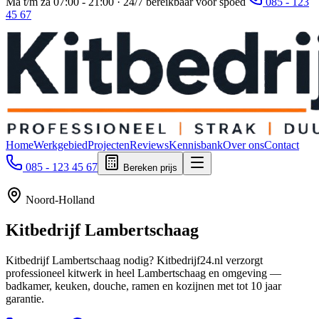
Ma t/m za 07:00 - 21:00 · 24/7 bereikbaar voor spoed
085 - 123
45 67
Home
Werkgebied
Projecten
Reviews
Kennisbank
Over ons
Contact
085 - 123 45 67
Bereken prijs
Noord-Holland
Kitbedrijf
Lambertschaag
Kitbedrijf Lambertschaag nodig? Kitbedrijf24.nl verzorgt
professioneel kitwerk in heel Lambertschaag en omgeving —
badkamer, keuken, douche, ramen en kozijnen met tot 10 jaar
garantie.