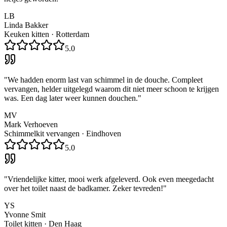
LB
Linda Bakker
Keuken kitten
·
Rotterdam
5.0
"
We hadden enorm last van schimmel in de douche. Compleet
vervangen, helder uitgelegd waarom dit niet meer schoon te krijgen
was. Een dag later weer kunnen douchen.
"
MV
Mark Verhoeven
Schimmelkit vervangen
·
Eindhoven
5.0
"
Vriendelijke kitter, mooi werk afgeleverd. Ook even meegedacht
over het toilet naast de badkamer. Zeker tevreden!
"
YS
Yvonne Smit
Toilet kitten
·
Den Haag