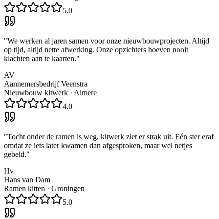
5.0
"
We werken al jaren samen voor onze nieuwbouwprojecten. Altijd
op tijd, altijd nette afwerking. Onze opzichters hoeven nooit
klachten aan te kaarten.
"
AV
Aannemersbedrijf Veenstra
Nieuwbouw kitwerk
·
Almere
4.0
"
Tocht onder de ramen is weg, kitwerk ziet er strak uit. Eén ster eraf
omdat ze iets later kwamen dan afgesproken, maar wel netjes
gebeld.
"
Hv
Hans van Dam
Ramen kitten
·
Groningen
5.0