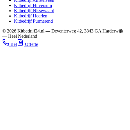
Kitbedrijf
Amstelveen
Kitbedrijf
Hilversum
Kitbedrijf
Nissewaard
Kitbedrijf
Heerlen
Kitbedrijf
Purmerend
©
2026
Kitbedrijf24.nl
—
Deventerweg 42
,
3843 GA
Harderwijk
—
Heel Nederland
Bel
Offerte