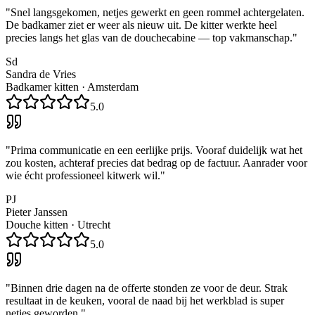
"
Snel langsgekomen, netjes gewerkt en geen rommel achtergelaten.
De badkamer ziet er weer als nieuw uit. De kitter werkte heel
precies langs het glas van de douchecabine — top vakmanschap.
"
Sd
Sandra de Vries
Badkamer kitten
·
Amsterdam
5.0
"
Prima communicatie en een eerlijke prijs. Vooraf duidelijk wat het
zou kosten, achteraf precies dat bedrag op de factuur. Aanrader voor
wie écht professioneel kitwerk wil.
"
PJ
Pieter Janssen
Douche kitten
·
Utrecht
5.0
"
Binnen drie dagen na de offerte stonden ze voor de deur. Strak
resultaat in de keuken, vooral de naad bij het werkblad is super
netjes geworden.
"