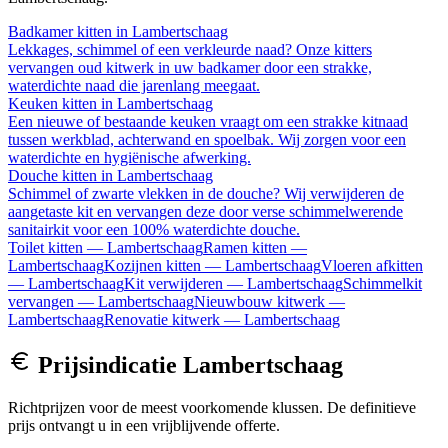
Badkamer kitten
in
Lambertschaag
Lekkages, schimmel of een verkleurde naad? Onze kitters
vervangen oud kitwerk in uw badkamer door een strakke,
waterdichte naad die jarenlang meegaat.
Keuken kitten
in
Lambertschaag
Een nieuwe of bestaande keuken vraagt om een strakke kitnaad
tussen werkblad, achterwand en spoelbak. Wij zorgen voor een
waterdichte en hygiënische afwerking.
Douche kitten
in
Lambertschaag
Schimmel of zwarte vlekken in de douche? Wij verwijderen de
aangetaste kit en vervangen deze door verse schimmelwerende
sanitairkit voor een 100% waterdichte douche.
Toilet kitten
—
Lambertschaag
Ramen kitten
—
Lambertschaag
Kozijnen kitten
—
Lambertschaag
Vloeren afkitten
—
Lambertschaag
Kit verwijderen
—
Lambertschaag
Schimmelkit
vervangen
—
Lambertschaag
Nieuwbouw kitwerk
—
Lambertschaag
Renovatie kitwerk
—
Lambertschaag
Prijsindicatie
Lambertschaag
Richtprijzen voor de meest voorkomende klussen. De definitieve
prijs ontvangt u in een vrijblijvende offerte.