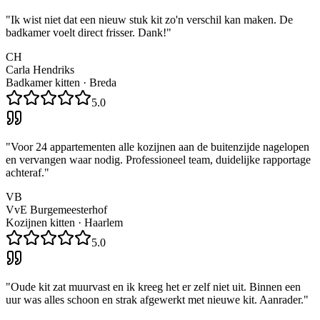
"
Ik wist niet dat een nieuw stuk kit zo'n verschil kan maken. De
badkamer voelt direct frisser. Dank!
"
CH
Carla Hendriks
Badkamer kitten
·
Breda
5.0
"
Voor 24 appartementen alle kozijnen aan de buitenzijde nagelopen
en vervangen waar nodig. Professioneel team, duidelijke rapportage
achteraf.
"
VB
VvE Burgemeesterhof
Kozijnen kitten
·
Haarlem
5.0
"
Oude kit zat muurvast en ik kreeg het er zelf niet uit. Binnen een
uur was alles schoon en strak afgewerkt met nieuwe kit. Aanrader.
"