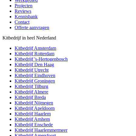
Werkgebied
Projecten
Reviews
Kennisbank
Contact
Offerte aanvragen
Kitbedrijf in heel Nederland
Kitbedrijf
Amsterdam
Kitbedrijf
Rotterdam
Kitbedrijf
's-Hertogenbosch
Kitbedrijf
Den Haag
Kitbedrijf
Utrecht
Kitbedrijf
Eindhoven
Kitbedrijf
Groningen
Kitbedrijf
Tilburg
Kitbedrijf
Almere
Kitbedrijf
Breda
Kitbedrijf
Nijmegen
Kitbedrijf
Apeldoorn
Kitbedrijf
Haarlem
Kitbedrijf
Arnhem
Kitbedrijf
Enschede
Kitbedrijf
Haarlemmermeer
Kitbedrijf
Amersfoort