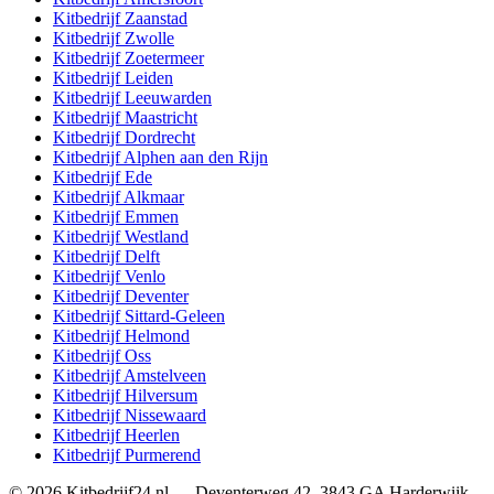
Kitbedrijf
Zaanstad
Kitbedrijf
Zwolle
Kitbedrijf
Zoetermeer
Kitbedrijf
Leiden
Kitbedrijf
Leeuwarden
Kitbedrijf
Maastricht
Kitbedrijf
Dordrecht
Kitbedrijf
Alphen aan den Rijn
Kitbedrijf
Ede
Kitbedrijf
Alkmaar
Kitbedrijf
Emmen
Kitbedrijf
Westland
Kitbedrijf
Delft
Kitbedrijf
Venlo
Kitbedrijf
Deventer
Kitbedrijf
Sittard-Geleen
Kitbedrijf
Helmond
Kitbedrijf
Oss
Kitbedrijf
Amstelveen
Kitbedrijf
Hilversum
Kitbedrijf
Nissewaard
Kitbedrijf
Heerlen
Kitbedrijf
Purmerend
©
2026
Kitbedrijf24.nl
—
Deventerweg 42
,
3843 GA
Harderwijk