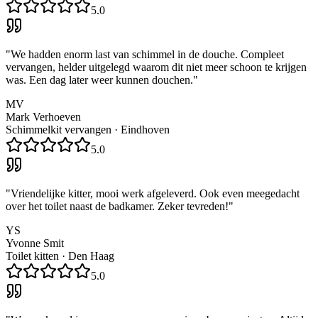
5.0
"
We hadden enorm last van schimmel in de douche. Compleet
vervangen, helder uitgelegd waarom dit niet meer schoon te krijgen
was. Een dag later weer kunnen douchen.
"
MV
Mark Verhoeven
Schimmelkit vervangen
·
Eindhoven
5.0
"
Vriendelijke kitter, mooi werk afgeleverd. Ook even meegedacht
over het toilet naast de badkamer. Zeker tevreden!
"
YS
Yvonne Smit
Toilet kitten
·
Den Haag
5.0