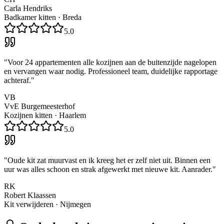
Carla Hendriks
Badkamer kitten
·
Breda
5.0
"
Voor 24 appartementen alle kozijnen aan de buitenzijde nagelopen
en vervangen waar nodig. Professioneel team, duidelijke rapportage
achteraf.
"
VB
VvE Burgemeesterhof
Kozijnen kitten
·
Haarlem
5.0
"
Oude kit zat muurvast en ik kreeg het er zelf niet uit. Binnen een
uur was alles schoon en strak afgewerkt met nieuwe kit. Aanrader.
"
RK
Robert Klaassen
Kit verwijderen
·
Nijmegen