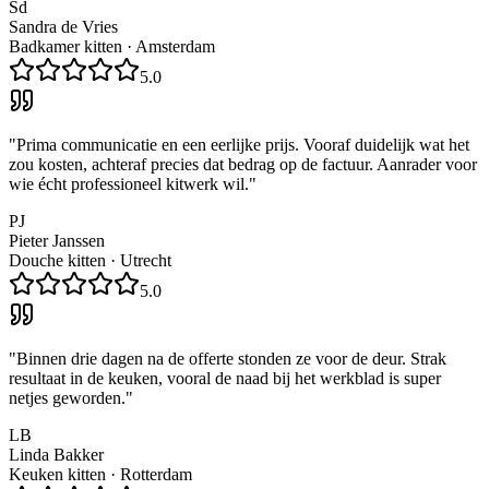
Sd
Sandra de Vries
Badkamer kitten
·
Amsterdam
5.0
"
Prima communicatie en een eerlijke prijs. Vooraf duidelijk wat het
zou kosten, achteraf precies dat bedrag op de factuur. Aanrader voor
wie écht professioneel kitwerk wil.
"
PJ
Pieter Janssen
Douche kitten
·
Utrecht
5.0
"
Binnen drie dagen na de offerte stonden ze voor de deur. Strak
resultaat in de keuken, vooral de naad bij het werkblad is super
netjes geworden.
"
LB
Linda Bakker
Keuken kitten
·
Rotterdam