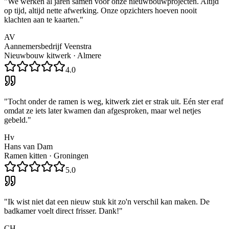
"
We werken al jaren samen voor onze nieuwbouwprojecten. Altijd
op tijd, altijd nette afwerking. Onze opzichters hoeven nooit
klachten aan te kaarten.
"
AV
Aannemersbedrijf Veenstra
Nieuwbouw kitwerk
·
Almere
4.0
"
Tocht onder de ramen is weg, kitwerk ziet er strak uit. Eén ster eraf
omdat ze iets later kwamen dan afgesproken, maar wel netjes
gebeld.
"
Hv
Hans van Dam
Ramen kitten
·
Groningen
5.0
"
Ik wist niet dat een nieuw stuk kit zo'n verschil kan maken. De
badkamer voelt direct frisser. Dank!
"
CH