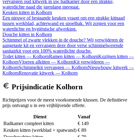
vervangen oud kitwerk in uw badkamer door een strakke,
waterdichte naad die jarenlang meegaat.
Keuken kitten
in
Kolhorn
Een nieuwe of bestaande keuken vraagt om een strakke kitnaad
tussen werkblad, achterwand en spoelbak. Wij zorgen voor een
waterdichte en hygiënische afwerking.
Douche kitten
in
Kolhorn
Schimmel of zwarte vlekken in de douche? Wij verwijderen de
aangetaste kit en vervangen deze door verse schimmelwerende
sanitairkit voor een 100% waterdichte douche.
Toilet kitten
—
Kolhorn
Ramen kitten
—
Kolhorn
Kozijnen kitten
—
Kolhorn
Vloeren afkitten
—
Kolhorn
Kit verwijderen
—
Kolhorn
Schimmelkit vervangen
—
Kolhorn
Nieuwbouw kitwerk
—
Kolhorn
Renovatie kitwerk
—
Kolhorn
Prijsindicatie
Kolhorn
Richtprijzen voor de meest voorkomende klussen. De definitieve
prijs ontvangt u in een vrijblijvende offerte.
Dienst
Vanaf
Badkamer compleet kitten
€ 149
Keuken kitten (werkblad + spatwand)
€ 89
Douchecabine kitten
€ 79