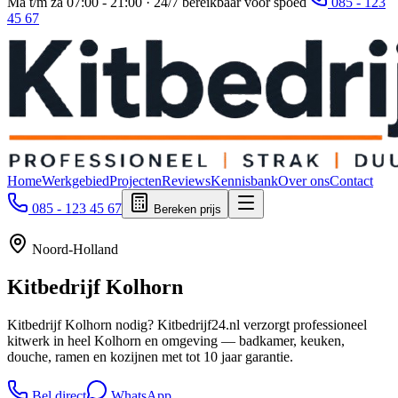
Ma t/m za 07:00 - 21:00 · 24/7 bereikbaar voor spoed
085 - 123
45 67
Home
Werkgebied
Projecten
Reviews
Kennisbank
Over ons
Contact
085 - 123 45 67
Bereken prijs
Noord-Holland
Kitbedrijf
Kolhorn
Kitbedrijf Kolhorn nodig? Kitbedrijf24.nl verzorgt professioneel
kitwerk in heel Kolhorn en omgeving — badkamer, keuken,
douche, ramen en kozijnen met tot 10 jaar garantie.
Bel direct
WhatsApp