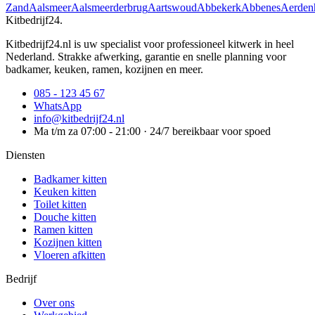
Zand
Aalsmeer
Aalsmeerderbrug
Aartswoud
Abbekerk
Abbenes
Aerden
Kitbedrijf24
.
Kitbedrijf24.nl is uw specialist voor professioneel kitwerk in heel
Nederland. Strakke afwerking, garantie en snelle planning voor
badkamer, keuken, ramen, kozijnen en meer.
085 - 123 45 67
WhatsApp
info@kitbedrijf24.nl
Ma t/m za 07:00 - 21:00 · 24/7 bereikbaar voor spoed
Diensten
Badkamer kitten
Keuken kitten
Toilet kitten
Douche kitten
Ramen kitten
Kozijnen kitten
Vloeren afkitten
Bedrijf
Over ons