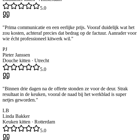
5.0
"
Prima communicatie en een eerlijke prijs. Vooraf duidelijk wat het
zou kosten, achteraf precies dat bedrag op de factuur. Aanrader voor
wie écht professioneel kitwerk wil.
"
PJ
Pieter Janssen
Douche kitten
·
Utrecht
5.0
"
Binnen drie dagen na de offerte stonden ze voor de deur. Strak
resultaat in de keuken, vooral de naad bij het werkblad is super
netjes geworden.
"
LB
Linda Bakker
Keuken kitten
·
Rotterdam
5.0