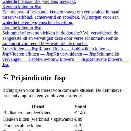
waterdichte naad die jarenlang meegaat.
Keuken kitten
in
Jisp
Een nieuwe of bestaande keuken vraagt om een strakke kitnaad
tussen werkblad, achterwand en spoelbak. Wij zorgen voor een
waterdichte en hygiënische afwerking.
Douche kitten
in
Jisp
Schimmel of zwarte vlekken in de douche? Wij verwijderen de
aangetaste kit en vervangen deze door verse schimmelwerende
sanitairkit voor een 100% waterdichte douche.
Toilet kitten
—
Jisp
Ramen kitten
—
Jisp
Kozijnen kitten
—
Jisp
Vloeren afkitten
—
Jisp
Kit verwijderen
—
Jisp
Schimmelkit
vervangen
—
Jisp
Nieuwbouw kitwerk
—
Jisp
Renovatie kitwerk
—
Jisp
Prijsindicatie
Jisp
Richtprijzen voor de meest voorkomende klussen. De definitieve
prijs ontvangt u in een vrijblijvende offerte.
Dienst
Vanaf
Badkamer compleet kitten
€ 149
Keuken kitten (werkblad + spatwand)
€ 89
Douchecabine kitten
€ 79