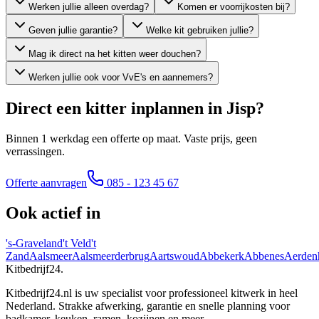
Werken jullie alleen overdag?
Komen er voorrijkosten bij?
Geven jullie garantie?
Welke kit gebruiken jullie?
Mag ik direct na het kitten weer douchen?
Werken jullie ook voor VvE's en aannemers?
Direct een kitter inplannen in
Jisp
?
Binnen 1 werkdag een offerte op maat. Vaste prijs, geen
verrassingen.
Offerte aanvragen
085 - 123 45 67
Ook actief in
's-Graveland
't Veld
't
Zand
Aalsmeer
Aalsmeerderbrug
Aartswoud
Abbekerk
Abbenes
Aerden
Kitbedrijf24
.
Kitbedrijf24.nl is uw specialist voor professioneel kitwerk in heel
Nederland. Strakke afwerking, garantie en snelle planning voor
badkamer, keuken, ramen, kozijnen en meer.