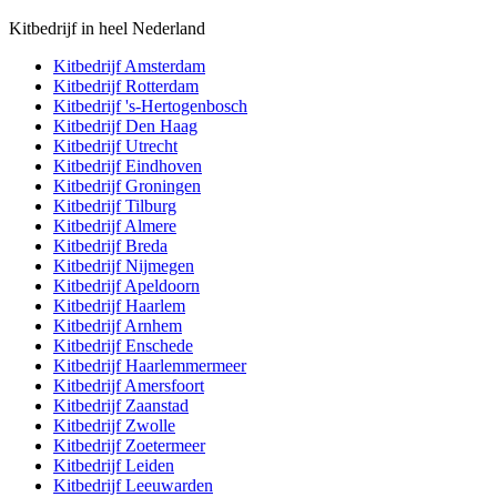
Kitbedrijf in heel Nederland
Kitbedrijf
Amsterdam
Kitbedrijf
Rotterdam
Kitbedrijf
's-Hertogenbosch
Kitbedrijf
Den Haag
Kitbedrijf
Utrecht
Kitbedrijf
Eindhoven
Kitbedrijf
Groningen
Kitbedrijf
Tilburg
Kitbedrijf
Almere
Kitbedrijf
Breda
Kitbedrijf
Nijmegen
Kitbedrijf
Apeldoorn
Kitbedrijf
Haarlem
Kitbedrijf
Arnhem
Kitbedrijf
Enschede
Kitbedrijf
Haarlemmermeer
Kitbedrijf
Amersfoort
Kitbedrijf
Zaanstad
Kitbedrijf
Zwolle
Kitbedrijf
Zoetermeer
Kitbedrijf
Leiden
Kitbedrijf
Leeuwarden