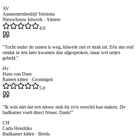
AV
Aannemersbedrijf Veenstra
Nieuwbouw kitwerk
·
Almere
4.0
"
Tocht onder de ramen is weg, kitwerk ziet er strak uit. Eén ster eraf
omdat ze iets later kwamen dan afgesproken, maar wel netjes
gebeld.
"
Hv
Hans van Dam
Ramen kitten
·
Groningen
5.0
"
Ik wist niet dat een nieuw stuk kit zo'n verschil kan maken. De
badkamer voelt direct frisser. Dank!
"
CH
Carla Hendriks
Badkamer kitten
·
Breda