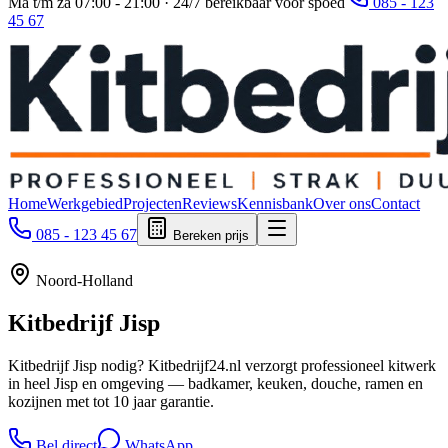
Ma t/m za 07:00 - 21:00 · 24/7 bereikbaar voor spoed
085 - 123
45 67
Home
Werkgebied
Projecten
Reviews
Kennisbank
Over ons
Contact
085 - 123 45 67
Bereken prijs
Noord-Holland
Kitbedrijf
Jisp
Kitbedrijf Jisp nodig? Kitbedrijf24.nl verzorgt professioneel kitwerk
in heel Jisp en omgeving — badkamer, keuken, douche, ramen en
kozijnen met tot 10 jaar garantie.
Bel direct
WhatsApp