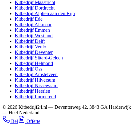
Kitbedrijf
Maastricht
Kitbedrijf
Dordrecht
Kitbedrijf
Alphen aan den Rijn
Kitbedrijf
Ede
Kitbedrijf
Alkmaar
Kitbedrijf
Emmen
Kitbedrijf
Westland
Kitbedrijf
Delft
Kitbedrijf
Venlo
Kitbedrijf
Deventer
Kitbedrijf
Sittard-Geleen
Kitbedrijf
Helmond
Kitbedrijf
Oss
Kitbedrijf
Amstelveen
Kitbedrijf
Hilversum
Kitbedrijf
Nissewaard
Kitbedrijf
Heerlen
Kitbedrijf
Purmerend
©
2026
Kitbedrijf24.nl
—
Deventerweg 42
,
3843 GA
Harderwijk
—
Heel Nederland
Bel
Offerte