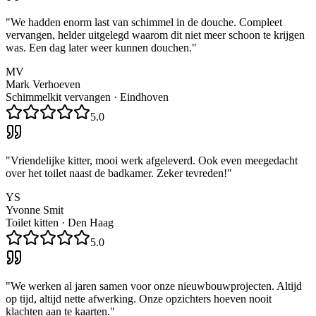
"
We hadden enorm last van schimmel in de douche. Compleet
vervangen, helder uitgelegd waarom dit niet meer schoon te krijgen
was. Een dag later weer kunnen douchen.
"
MV
Mark Verhoeven
Schimmelkit vervangen
·
Eindhoven
5.0
"
Vriendelijke kitter, mooi werk afgeleverd. Ook even meegedacht
over het toilet naast de badkamer. Zeker tevreden!
"
YS
Yvonne Smit
Toilet kitten
·
Den Haag
5.0
"
We werken al jaren samen voor onze nieuwbouwprojecten. Altijd
op tijd, altijd nette afwerking. Onze opzichters hoeven nooit
klachten aan te kaarten.
"