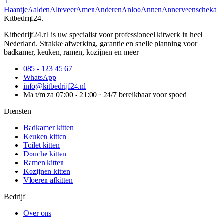
't
Haantje
Aalden
Alteveer
Amen
Anderen
Anloo
Annen
Annerveenscheka
Kitbedrijf24
.
Kitbedrijf24.nl is uw specialist voor professioneel kitwerk in heel
Nederland. Strakke afwerking, garantie en snelle planning voor
badkamer, keuken, ramen, kozijnen en meer.
085 - 123 45 67
WhatsApp
info@kitbedrijf24.nl
Ma t/m za 07:00 - 21:00 · 24/7 bereikbaar voor spoed
Diensten
Badkamer kitten
Keuken kitten
Toilet kitten
Douche kitten
Ramen kitten
Kozijnen kitten
Vloeren afkitten
Bedrijf
Over ons