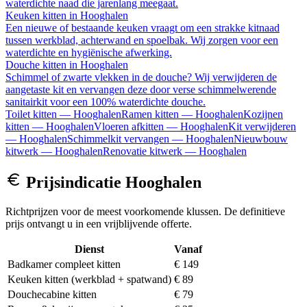
waterdichte naad die jarenlang meegaat.
Keuken kitten
in
Hooghalen
Een nieuwe of bestaande keuken vraagt om een strakke kitnaad
tussen werkblad, achterwand en spoelbak. Wij zorgen voor een
waterdichte en hygiënische afwerking.
Douche kitten
in
Hooghalen
Schimmel of zwarte vlekken in de douche? Wij verwijderen de
aangetaste kit en vervangen deze door verse schimmelwerende
sanitairkit voor een 100% waterdichte douche.
Toilet kitten
—
Hooghalen
Ramen kitten
—
Hooghalen
Kozijnen
kitten
—
Hooghalen
Vloeren afkitten
—
Hooghalen
Kit verwijderen
—
Hooghalen
Schimmelkit vervangen
—
Hooghalen
Nieuwbouw
kitwerk
—
Hooghalen
Renovatie kitwerk
—
Hooghalen
Prijsindicatie
Hooghalen
Richtprijzen voor de meest voorkomende klussen. De definitieve
prijs ontvangt u in een vrijblijvende offerte.
Dienst
Vanaf
Badkamer compleet kitten
€ 149
Keuken kitten (werkblad + spatwand)
€ 89
Douchecabine kitten
€ 79