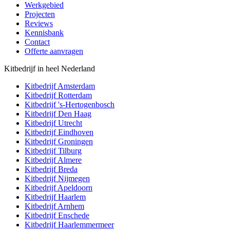
Werkgebied
Projecten
Reviews
Kennisbank
Contact
Offerte aanvragen
Kitbedrijf in heel Nederland
Kitbedrijf
Amsterdam
Kitbedrijf
Rotterdam
Kitbedrijf
's-Hertogenbosch
Kitbedrijf
Den Haag
Kitbedrijf
Utrecht
Kitbedrijf
Eindhoven
Kitbedrijf
Groningen
Kitbedrijf
Tilburg
Kitbedrijf
Almere
Kitbedrijf
Breda
Kitbedrijf
Nijmegen
Kitbedrijf
Apeldoorn
Kitbedrijf
Haarlem
Kitbedrijf
Arnhem
Kitbedrijf
Enschede
Kitbedrijf
Haarlemmermeer