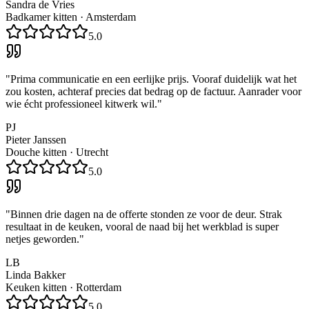
Sandra de Vries
Badkamer kitten
·
Amsterdam
5.0
"
Prima communicatie en een eerlijke prijs. Vooraf duidelijk wat het
zou kosten, achteraf precies dat bedrag op de factuur. Aanrader voor
wie écht professioneel kitwerk wil.
"
PJ
Pieter Janssen
Douche kitten
·
Utrecht
5.0
"
Binnen drie dagen na de offerte stonden ze voor de deur. Strak
resultaat in de keuken, vooral de naad bij het werkblad is super
netjes geworden.
"
LB
Linda Bakker
Keuken kitten
·
Rotterdam
5.0