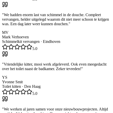
"
We hadden enorm last van schimmel in de douche. Compleet
vervangen, helder uitgelegd waarom dit niet meer schoon te krijgen
was. Een dag later weer kunnen douchen.
"
MV
Mark Verhoeven
Schimmelkit vervangen
·
Eindhoven
5.0
"
Vriendelijke kitter, mooi werk afgeleverd. Ook even meegedacht
over het toilet naast de badkamer. Zeker tevreden!
"
YS
Yvonne Smit
Toilet kitten
·
Den Haag
5.0
"
We werken al jaren samen voor onze nieuwbouwprojecten. Altijd