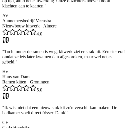
op tijd, altijd nette afwerking. Onze opzichters hoeven nooit
klachten aan te kaarten.
"
AV
Aannemersbedrijf Veenstra
Nieuwbouw kitwerk
·
Almere
4.0
"
Tocht onder de ramen is weg, kitwerk ziet er strak uit. Eén ster eraf
omdat ze iets later kwamen dan afgesproken, maar wel netjes
gebeld.
"
Hv
Hans van Dam
Ramen kitten
·
Groningen
5.0
"
Ik wist niet dat een nieuw stuk kit zo'n verschil kan maken. De
badkamer voelt direct frisser. Dank!
"
CH
Carla Hendriks