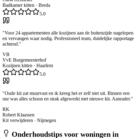
Badkamer kitten
·
Breda
5.0
"
Voor 24 appartementen alle kozijnen aan de buitenzijde nagelopen
en vervangen waar nodig. Professioneel team, duidelijke rapportage
achteraf.
"
VB
VvE Burgemeesterhof
Kozijnen kitten
·
Haarlem
5.0
"
Oude kit zat muurvast en ik kreeg het er zelf niet uit. Binnen een
uur was alles schoon en strak afgewerkt met nieuwe kit. Aanrader.
"
RK
Robert Klaassen
Kit verwijderen
·
Nijmegen
Onderhoudstips voor woningen in