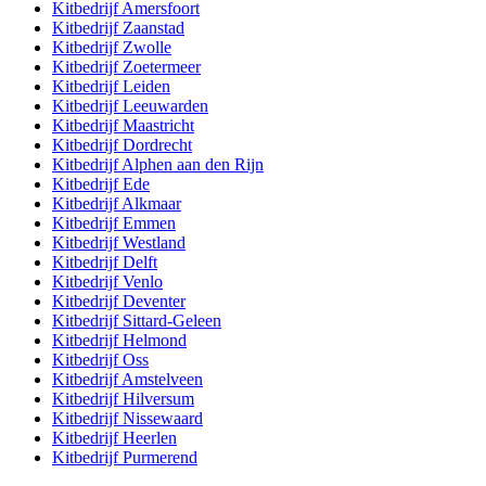
Kitbedrijf
Amersfoort
Kitbedrijf
Zaanstad
Kitbedrijf
Zwolle
Kitbedrijf
Zoetermeer
Kitbedrijf
Leiden
Kitbedrijf
Leeuwarden
Kitbedrijf
Maastricht
Kitbedrijf
Dordrecht
Kitbedrijf
Alphen aan den Rijn
Kitbedrijf
Ede
Kitbedrijf
Alkmaar
Kitbedrijf
Emmen
Kitbedrijf
Westland
Kitbedrijf
Delft
Kitbedrijf
Venlo
Kitbedrijf
Deventer
Kitbedrijf
Sittard-Geleen
Kitbedrijf
Helmond
Kitbedrijf
Oss
Kitbedrijf
Amstelveen
Kitbedrijf
Hilversum
Kitbedrijf
Nissewaard
Kitbedrijf
Heerlen
Kitbedrijf
Purmerend