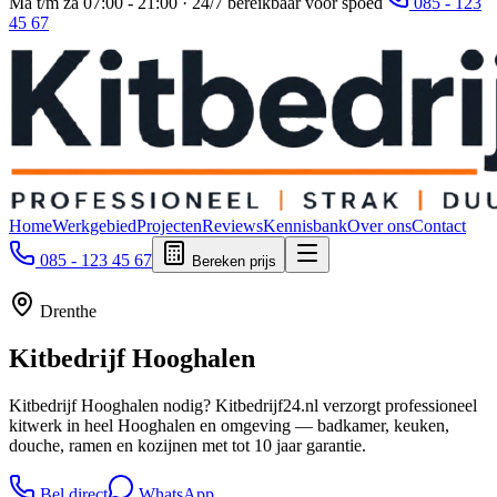
Ma t/m za 07:00 - 21:00 · 24/7 bereikbaar voor spoed
085 - 123
45 67
Home
Werkgebied
Projecten
Reviews
Kennisbank
Over ons
Contact
085 - 123 45 67
Bereken prijs
Drenthe
Kitbedrijf
Hooghalen
Kitbedrijf Hooghalen nodig? Kitbedrijf24.nl verzorgt professioneel
kitwerk in heel Hooghalen en omgeving — badkamer, keuken,
douche, ramen en kozijnen met tot 10 jaar garantie.
Bel direct
WhatsApp