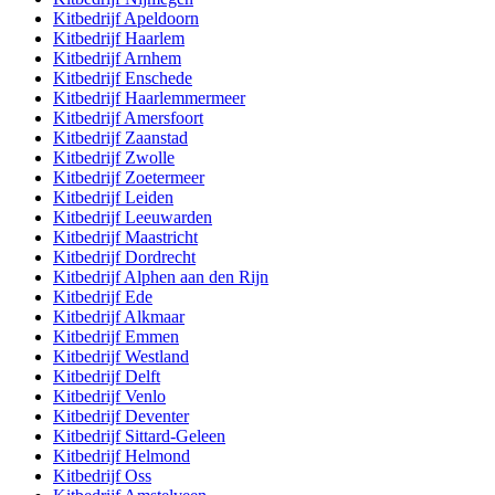
Kitbedrijf
Apeldoorn
Kitbedrijf
Haarlem
Kitbedrijf
Arnhem
Kitbedrijf
Enschede
Kitbedrijf
Haarlemmermeer
Kitbedrijf
Amersfoort
Kitbedrijf
Zaanstad
Kitbedrijf
Zwolle
Kitbedrijf
Zoetermeer
Kitbedrijf
Leiden
Kitbedrijf
Leeuwarden
Kitbedrijf
Maastricht
Kitbedrijf
Dordrecht
Kitbedrijf
Alphen aan den Rijn
Kitbedrijf
Ede
Kitbedrijf
Alkmaar
Kitbedrijf
Emmen
Kitbedrijf
Westland
Kitbedrijf
Delft
Kitbedrijf
Venlo
Kitbedrijf
Deventer
Kitbedrijf
Sittard-Geleen
Kitbedrijf
Helmond
Kitbedrijf
Oss