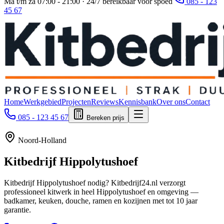
Ma t/m za 07:00 - 21:00 · 24/7 bereikbaar voor spoed
085 - 123
45 67
Home
Werkgebied
Projecten
Reviews
Kennisbank
Over ons
Contact
085 - 123 45 67
Bereken prijs
Noord-Holland
Kitbedrijf
Hippolytushoef
Kitbedrijf Hippolytushoef nodig? Kitbedrijf24.nl verzorgt
professioneel kitwerk in heel Hippolytushoef en omgeving —
badkamer, keuken, douche, ramen en kozijnen met tot 10 jaar
garantie.