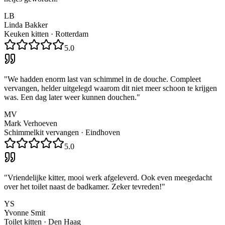
LB
Linda Bakker
Keuken kitten
·
Rotterdam
5.0
"
We hadden enorm last van schimmel in de douche. Compleet
vervangen, helder uitgelegd waarom dit niet meer schoon te krijgen
was. Een dag later weer kunnen douchen.
"
MV
Mark Verhoeven
Schimmelkit vervangen
·
Eindhoven
5.0
"
Vriendelijke kitter, mooi werk afgeleverd. Ook even meegedacht
over het toilet naast de badkamer. Zeker tevreden!
"
YS
Yvonne Smit
Toilet kitten
·
Den Haag