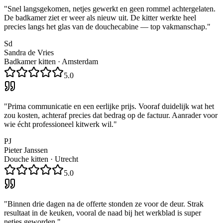
"
Snel langsgekomen, netjes gewerkt en geen rommel achtergelaten.
De badkamer ziet er weer als nieuw uit. De kitter werkte heel
precies langs het glas van de douchecabine — top vakmanschap.
"
Sd
Sandra de Vries
Badkamer kitten
·
Amsterdam
5.0
"
Prima communicatie en een eerlijke prijs. Vooraf duidelijk wat het
zou kosten, achteraf precies dat bedrag op de factuur. Aanrader voor
wie écht professioneel kitwerk wil.
"
PJ
Pieter Janssen
Douche kitten
·
Utrecht
5.0
"
Binnen drie dagen na de offerte stonden ze voor de deur. Strak
resultaat in de keuken, vooral de naad bij het werkblad is super
netjes geworden.
"