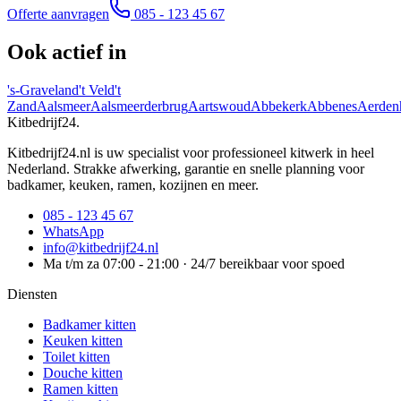
Offerte aanvragen
085 - 123 45 67
Ook actief in
's-Graveland
't Veld
't
Zand
Aalsmeer
Aalsmeerderbrug
Aartswoud
Abbekerk
Abbenes
Aerden
Kitbedrijf24
.
Kitbedrijf24.nl is uw specialist voor professioneel kitwerk in heel
Nederland. Strakke afwerking, garantie en snelle planning voor
badkamer, keuken, ramen, kozijnen en meer.
085 - 123 45 67
WhatsApp
info@kitbedrijf24.nl
Ma t/m za 07:00 - 21:00 · 24/7 bereikbaar voor spoed
Diensten
Badkamer kitten
Keuken kitten
Toilet kitten
Douche kitten
Ramen kitten