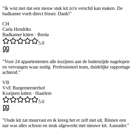
"
Ik wist niet dat een nieuw stuk kit zo'n verschil kan maken. De
badkamer voelt direct frisser. Dank!
"
CH
Carla Hendriks
Badkamer kitten
·
Breda
5.0
"
Voor 24 appartementen alle kozijnen aan de buitenzijde nagelopen
en vervangen waar nodig. Professioneel team, duidelijke rapportage
achteraf.
"
VB
VvE Burgemeesterhof
Kozijnen kitten
·
Haarlem
5.0
"
Oude kit zat muurvast en ik kreeg het er zelf niet uit. Binnen een
uur was alles schoon en strak afgewerkt met nieuwe kit. Aanrader.
"