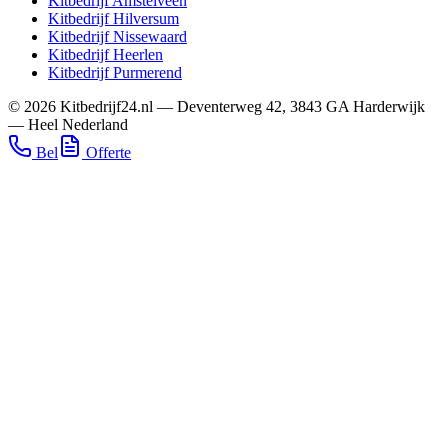
Kitbedrijf
Amstelveen
Kitbedrijf
Hilversum
Kitbedrijf
Nissewaard
Kitbedrijf
Heerlen
Kitbedrijf
Purmerend
©
2026
Kitbedrijf24.nl
—
Deventerweg 42
,
3843 GA
Harderwijk
—
Heel Nederland
Bel
Offerte