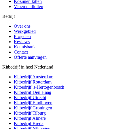
Kozijnen kitten
Vloeren afkitten
Bedrijf
Over ons
Werkgebied
Projecten
Reviews
Kennisbank
Contact
Offerte aanvragen
Kitbedrijf in heel Nederland
Kitbedrijf
Amsterdam
Kitbedrijf
Rotterdam
Kitbedrijf
's-Hertogenbosch
Kitbedrijf
Den Haag
Kitbedrijf
Utrecht
Kitbedrijf
Eindhoven
Kitbedrijf
Groningen
Kitbedrijf
Tilburg
Kitbedrijf
Almere
Kitbedrijf
Breda
Kitbedrijf
Nijmegen