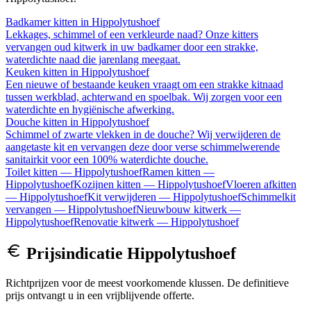
Badkamer kitten
in
Hippolytushoef
Lekkages, schimmel of een verkleurde naad? Onze kitters
vervangen oud kitwerk in uw badkamer door een strakke,
waterdichte naad die jarenlang meegaat.
Keuken kitten
in
Hippolytushoef
Een nieuwe of bestaande keuken vraagt om een strakke kitnaad
tussen werkblad, achterwand en spoelbak. Wij zorgen voor een
waterdichte en hygiënische afwerking.
Douche kitten
in
Hippolytushoef
Schimmel of zwarte vlekken in de douche? Wij verwijderen de
aangetaste kit en vervangen deze door verse schimmelwerende
sanitairkit voor een 100% waterdichte douche.
Toilet kitten
—
Hippolytushoef
Ramen kitten
—
Hippolytushoef
Kozijnen kitten
—
Hippolytushoef
Vloeren afkitten
—
Hippolytushoef
Kit verwijderen
—
Hippolytushoef
Schimmelkit
vervangen
—
Hippolytushoef
Nieuwbouw kitwerk
—
Hippolytushoef
Renovatie kitwerk
—
Hippolytushoef
Prijsindicatie
Hippolytushoef
Richtprijzen voor de meest voorkomende klussen. De definitieve
prijs ontvangt u in een vrijblijvende offerte.