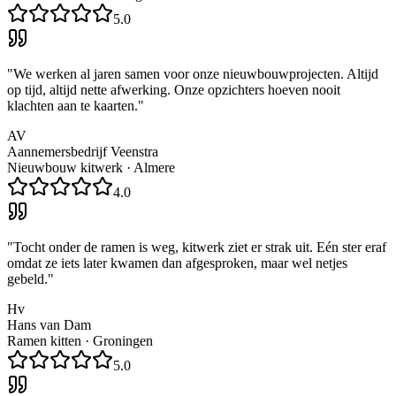
5.0
"
We werken al jaren samen voor onze nieuwbouwprojecten. Altijd
op tijd, altijd nette afwerking. Onze opzichters hoeven nooit
klachten aan te kaarten.
"
AV
Aannemersbedrijf Veenstra
Nieuwbouw kitwerk
·
Almere
4.0
"
Tocht onder de ramen is weg, kitwerk ziet er strak uit. Eén ster eraf
omdat ze iets later kwamen dan afgesproken, maar wel netjes
gebeld.
"
Hv
Hans van Dam
Ramen kitten
·
Groningen
5.0