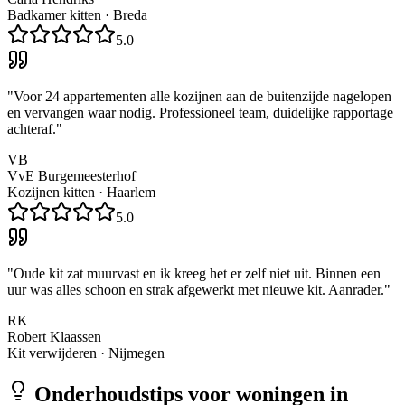
Badkamer kitten
·
Breda
5.0
"
Voor 24 appartementen alle kozijnen aan de buitenzijde nagelopen
en vervangen waar nodig. Professioneel team, duidelijke rapportage
achteraf.
"
VB
VvE Burgemeesterhof
Kozijnen kitten
·
Haarlem
5.0
"
Oude kit zat muurvast en ik kreeg het er zelf niet uit. Binnen een
uur was alles schoon en strak afgewerkt met nieuwe kit. Aanrader.
"
RK
Robert Klaassen
Kit verwijderen
·
Nijmegen
Onderhoudstips voor woningen in