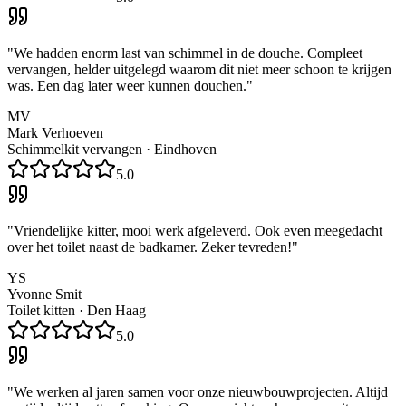
"
We hadden enorm last van schimmel in de douche. Compleet
vervangen, helder uitgelegd waarom dit niet meer schoon te krijgen
was. Een dag later weer kunnen douchen.
"
MV
Mark Verhoeven
Schimmelkit vervangen
·
Eindhoven
5.0
"
Vriendelijke kitter, mooi werk afgeleverd. Ook even meegedacht
over het toilet naast de badkamer. Zeker tevreden!
"
YS
Yvonne Smit
Toilet kitten
·
Den Haag
5.0
"
We werken al jaren samen voor onze nieuwbouwprojecten. Altijd