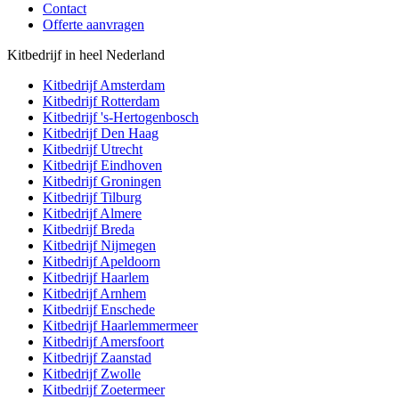
Contact
Offerte aanvragen
Kitbedrijf in heel Nederland
Kitbedrijf
Amsterdam
Kitbedrijf
Rotterdam
Kitbedrijf
's-Hertogenbosch
Kitbedrijf
Den Haag
Kitbedrijf
Utrecht
Kitbedrijf
Eindhoven
Kitbedrijf
Groningen
Kitbedrijf
Tilburg
Kitbedrijf
Almere
Kitbedrijf
Breda
Kitbedrijf
Nijmegen
Kitbedrijf
Apeldoorn
Kitbedrijf
Haarlem
Kitbedrijf
Arnhem
Kitbedrijf
Enschede
Kitbedrijf
Haarlemmermeer
Kitbedrijf
Amersfoort
Kitbedrijf
Zaanstad
Kitbedrijf
Zwolle
Kitbedrijf
Zoetermeer