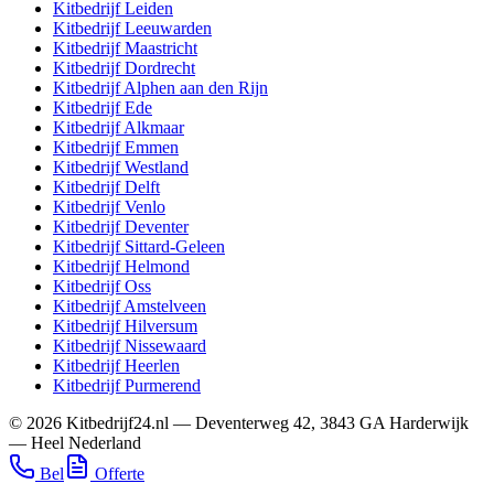
Kitbedrijf
Leiden
Kitbedrijf
Leeuwarden
Kitbedrijf
Maastricht
Kitbedrijf
Dordrecht
Kitbedrijf
Alphen aan den Rijn
Kitbedrijf
Ede
Kitbedrijf
Alkmaar
Kitbedrijf
Emmen
Kitbedrijf
Westland
Kitbedrijf
Delft
Kitbedrijf
Venlo
Kitbedrijf
Deventer
Kitbedrijf
Sittard-Geleen
Kitbedrijf
Helmond
Kitbedrijf
Oss
Kitbedrijf
Amstelveen
Kitbedrijf
Hilversum
Kitbedrijf
Nissewaard
Kitbedrijf
Heerlen
Kitbedrijf
Purmerend
©
2026
Kitbedrijf24.nl
—
Deventerweg 42
,
3843 GA
Harderwijk
—
Heel Nederland
Bel
Offerte