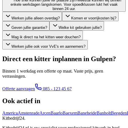
Hoe snel kunnen jullie ter plaatse zijn?
Meestal kunnen wij binnen
enkele werkdagen langskomen. Voor spoedklussen lukt het vaak
binnen 24 uur.
Werken jullie alleen overdag?
Komen er voorrijkosten bij?
Geven jullie garantie?
Welke kit gebruiken jullie?
Mag ik direct na het kitten weer douchen?
Werken jullie ook voor VvE's en aannemers?
Direct een kitter inplannen in
Gulpen
?
Binnen 1 werkdag een offerte op maat. Vaste prijs, geen
verrassingen.
Offerte aanvragen
085 - 123 45 67
Ook actief in
America
Amstenrade
Arcen
Baarlo
Baexem
Baneheide
Banholt
Beegden
Kitbedrijf24
.
Kitbedrijf24.nl is uw specialist voor professioneel kitwerk in heel