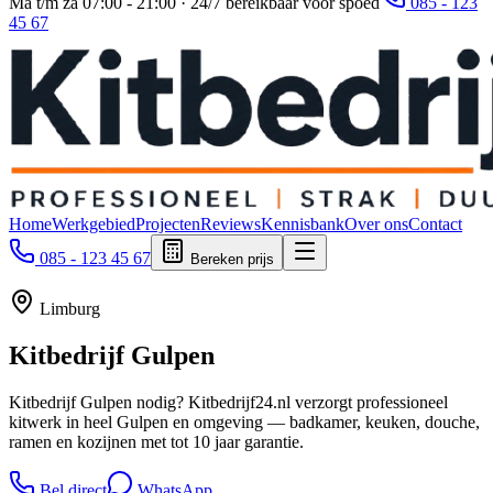
Ma t/m za 07:00 - 21:00 · 24/7 bereikbaar voor spoed
085 - 123
45 67
Home
Werkgebied
Projecten
Reviews
Kennisbank
Over ons
Contact
085 - 123 45 67
Bereken prijs
Limburg
Kitbedrijf
Gulpen
Kitbedrijf Gulpen nodig? Kitbedrijf24.nl verzorgt professioneel
kitwerk in heel Gulpen en omgeving — badkamer, keuken, douche,
ramen en kozijnen met tot 10 jaar garantie.
Bel direct
WhatsApp