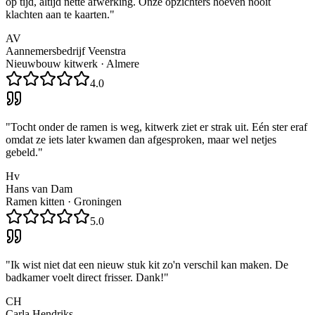
op tijd, altijd nette afwerking. Onze opzichters hoeven nooit
klachten aan te kaarten.
"
AV
Aannemersbedrijf Veenstra
Nieuwbouw kitwerk
·
Almere
4.0
"
Tocht onder de ramen is weg, kitwerk ziet er strak uit. Eén ster eraf
omdat ze iets later kwamen dan afgesproken, maar wel netjes
gebeld.
"
Hv
Hans van Dam
Ramen kitten
·
Groningen
5.0
"
Ik wist niet dat een nieuw stuk kit zo'n verschil kan maken. De
badkamer voelt direct frisser. Dank!
"
CH
Carla Hendriks