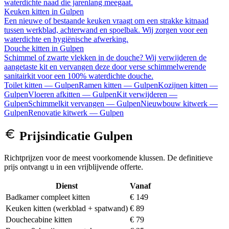
waterdichte naad die jarenlang meegaat.
Keuken kitten
in
Gulpen
Een nieuwe of bestaande keuken vraagt om een strakke kitnaad
tussen werkblad, achterwand en spoelbak. Wij zorgen voor een
waterdichte en hygiënische afwerking.
Douche kitten
in
Gulpen
Schimmel of zwarte vlekken in de douche? Wij verwijderen de
aangetaste kit en vervangen deze door verse schimmelwerende
sanitairkit voor een 100% waterdichte douche.
Toilet kitten
—
Gulpen
Ramen kitten
—
Gulpen
Kozijnen kitten
—
Gulpen
Vloeren afkitten
—
Gulpen
Kit verwijderen
—
Gulpen
Schimmelkit vervangen
—
Gulpen
Nieuwbouw kitwerk
—
Gulpen
Renovatie kitwerk
—
Gulpen
Prijsindicatie
Gulpen
Richtprijzen voor de meest voorkomende klussen. De definitieve
prijs ontvangt u in een vrijblijvende offerte.
Dienst
Vanaf
Badkamer compleet kitten
€ 149
Keuken kitten (werkblad + spatwand)
€ 89
Douchecabine kitten
€ 79