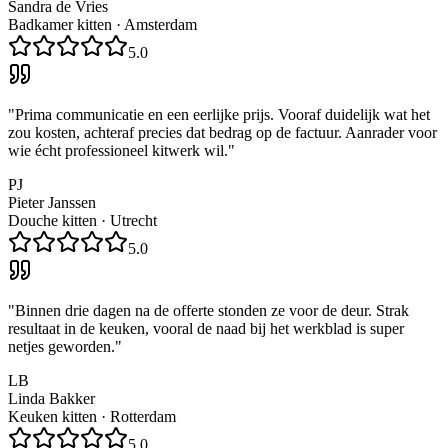
Sandra de Vries
Badkamer kitten
·
Amsterdam
5.0
"
Prima communicatie en een eerlijke prijs. Vooraf duidelijk wat het
zou kosten, achteraf precies dat bedrag op de factuur. Aanrader voor
wie écht professioneel kitwerk wil.
"
PJ
Pieter Janssen
Douche kitten
·
Utrecht
5.0
"
Binnen drie dagen na de offerte stonden ze voor de deur. Strak
resultaat in de keuken, vooral de naad bij het werkblad is super
netjes geworden.
"
LB
Linda Bakker
Keuken kitten
·
Rotterdam
5.0