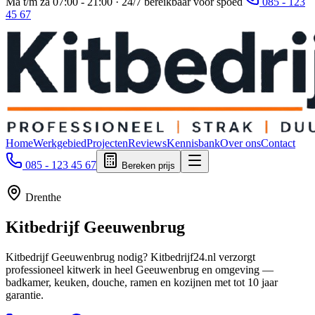
Ma t/m za 07:00 - 21:00 · 24/7 bereikbaar voor spoed
085 - 123
45 67
Home
Werkgebied
Projecten
Reviews
Kennisbank
Over ons
Contact
085 - 123 45 67
Bereken prijs
Drenthe
Kitbedrijf
Geeuwenbrug
Kitbedrijf Geeuwenbrug nodig? Kitbedrijf24.nl verzorgt
professioneel kitwerk in heel Geeuwenbrug en omgeving —
badkamer, keuken, douche, ramen en kozijnen met tot 10 jaar
garantie.