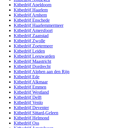
Kitbedrijf
Apeldoorn
Kitbedrijf
Haarlem
Kitbedrijf
Arnhem
Kitbedrijf
Enschede
Kitbedrijf
Haarlemmermeer
Kitbedrijf
Amersfoort
Kitbedrijf
Zaanstad
Kitbedrijf
Zwolle
Kitbedrijf
Zoetermeer
Kitbedrijf
Leiden
Kitbedrijf
Leeuwarden
Kitbedrijf
Maastricht
Kitbedrijf
Dordrecht
Kitbedrijf
Alphen aan den Rijn
Kitbedrijf
Ede
Kitbedrijf
Alkmaar
Kitbedrijf
Emmen
Kitbedrijf
Westland
Kitbedrijf
Delft
Kitbedrijf
Venlo
Kitbedrijf
Deventer
Kitbedrijf
Sittard-Geleen
Kitbedrijf
Helmond
Kitbedrijf
Oss