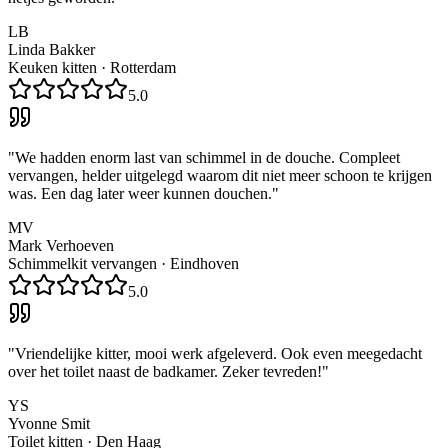
LB
Linda Bakker
Keuken kitten
·
Rotterdam
5.0
"
We hadden enorm last van schimmel in de douche. Compleet
vervangen, helder uitgelegd waarom dit niet meer schoon te krijgen
was. Een dag later weer kunnen douchen.
"
MV
Mark Verhoeven
Schimmelkit vervangen
·
Eindhoven
5.0
"
Vriendelijke kitter, mooi werk afgeleverd. Ook even meegedacht
over het toilet naast de badkamer. Zeker tevreden!
"
YS
Yvonne Smit
Toilet kitten
·
Den Haag