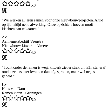
5.0
"
We werken al jaren samen voor onze nieuwbouwprojecten. Altijd
op tijd, altijd nette afwerking. Onze opzichters hoeven nooit
klachten aan te kaarten.
"
AV
Aannemersbedrijf Veenstra
Nieuwbouw kitwerk
·
Almere
4.0
"
Tocht onder de ramen is weg, kitwerk ziet er strak uit. Eén ster eraf
omdat ze iets later kwamen dan afgesproken, maar wel netjes
gebeld.
"
Hv
Hans van Dam
Ramen kitten
·
Groningen
5.0