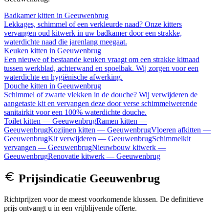
Badkamer kitten
in
Geeuwenbrug
Lekkages, schimmel of een verkleurde naad? Onze kitters
vervangen oud kitwerk in uw badkamer door een strakke,
waterdichte naad die jarenlang meegaat.
Keuken kitten
in
Geeuwenbrug
Een nieuwe of bestaande keuken vraagt om een strakke kitnaad
tussen werkblad, achterwand en spoelbak. Wij zorgen voor een
waterdichte en hygiënische afwerking.
Douche kitten
in
Geeuwenbrug
Schimmel of zwarte vlekken in de douche? Wij verwijderen de
aangetaste kit en vervangen deze door verse schimmelwerende
sanitairkit voor een 100% waterdichte douche.
Toilet kitten
—
Geeuwenbrug
Ramen kitten
—
Geeuwenbrug
Kozijnen kitten
—
Geeuwenbrug
Vloeren afkitten
—
Geeuwenbrug
Kit verwijderen
—
Geeuwenbrug
Schimmelkit
vervangen
—
Geeuwenbrug
Nieuwbouw kitwerk
—
Geeuwenbrug
Renovatie kitwerk
—
Geeuwenbrug
Prijsindicatie
Geeuwenbrug
Richtprijzen voor de meest voorkomende klussen. De definitieve
prijs ontvangt u in een vrijblijvende offerte.