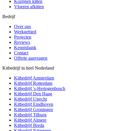
Kozijnen kitten
Vloeren afkitten
Bedrijf
Over ons
Werkgebied
Projecten
Reviews
Kennisbank
Contact
Offerte aanvragen
Kitbedrijf in heel Nederland
Kitbedrijf
Amsterdam
Kitbedrijf
Rotterdam
Kitbedrijf
's-Hertogenbosch
Kitbedrijf
Den Haag
Kitbedrijf
Utrecht
Kitbedrijf
Eindhoven
Kitbedrijf
Groningen
Kitbedrijf
Tilburg
Kitbedrijf
Almere
Kitbedrijf
Breda
Kitbedrijf
Nijmegen