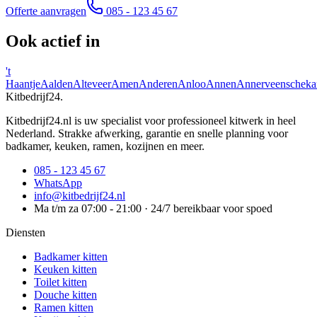
Offerte aanvragen
085 - 123 45 67
Ook actief in
't
Haantje
Aalden
Alteveer
Amen
Anderen
Anloo
Annen
Annerveenscheka
Kitbedrijf24
.
Kitbedrijf24.nl is uw specialist voor professioneel kitwerk in heel
Nederland. Strakke afwerking, garantie en snelle planning voor
badkamer, keuken, ramen, kozijnen en meer.
085 - 123 45 67
WhatsApp
info@kitbedrijf24.nl
Ma t/m za 07:00 - 21:00 · 24/7 bereikbaar voor spoed
Diensten
Badkamer kitten
Keuken kitten
Toilet kitten
Douche kitten
Ramen kitten