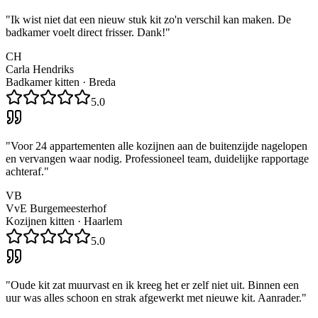
"
Ik wist niet dat een nieuw stuk kit zo'n verschil kan maken. De
badkamer voelt direct frisser. Dank!
"
CH
Carla Hendriks
Badkamer kitten
·
Breda
5.0
"
Voor 24 appartementen alle kozijnen aan de buitenzijde nagelopen
en vervangen waar nodig. Professioneel team, duidelijke rapportage
achteraf.
"
VB
VvE Burgemeesterhof
Kozijnen kitten
·
Haarlem
5.0
"
Oude kit zat muurvast en ik kreeg het er zelf niet uit. Binnen een
uur was alles schoon en strak afgewerkt met nieuwe kit. Aanrader.
"