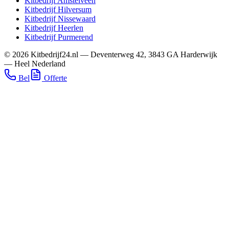
Kitbedrijf
Amstelveen
Kitbedrijf
Hilversum
Kitbedrijf
Nissewaard
Kitbedrijf
Heerlen
Kitbedrijf
Purmerend
©
2026
Kitbedrijf24.nl
—
Deventerweg 42
,
3843 GA
Harderwijk
—
Heel Nederland
Bel
Offerte