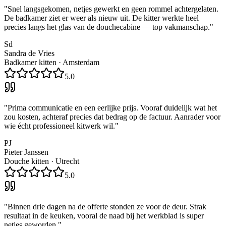
"
Snel langsgekomen, netjes gewerkt en geen rommel achtergelaten.
De badkamer ziet er weer als nieuw uit. De kitter werkte heel
precies langs het glas van de douchecabine — top vakmanschap.
"
Sd
Sandra de Vries
Badkamer kitten
·
Amsterdam
5.0
"
Prima communicatie en een eerlijke prijs. Vooraf duidelijk wat het
zou kosten, achteraf precies dat bedrag op de factuur. Aanrader voor
wie écht professioneel kitwerk wil.
"
PJ
Pieter Janssen
Douche kitten
·
Utrecht
5.0
"
Binnen drie dagen na de offerte stonden ze voor de deur. Strak
resultaat in de keuken, vooral de naad bij het werkblad is super
netjes geworden.
"