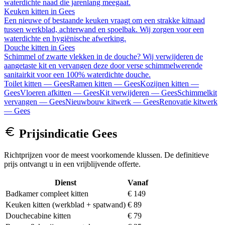
waterdichte naad die jarenlang meegaat.
Keuken kitten
in
Gees
Een nieuwe of bestaande keuken vraagt om een strakke kitnaad
tussen werkblad, achterwand en spoelbak. Wij zorgen voor een
waterdichte en hygiënische afwerking.
Douche kitten
in
Gees
Schimmel of zwarte vlekken in de douche? Wij verwijderen de
aangetaste kit en vervangen deze door verse schimmelwerende
sanitairkit voor een 100% waterdichte douche.
Toilet kitten
—
Gees
Ramen kitten
—
Gees
Kozijnen kitten
—
Gees
Vloeren afkitten
—
Gees
Kit verwijderen
—
Gees
Schimmelkit
vervangen
—
Gees
Nieuwbouw kitwerk
—
Gees
Renovatie kitwerk
—
Gees
Prijsindicatie
Gees
Richtprijzen voor de meest voorkomende klussen. De definitieve
prijs ontvangt u in een vrijblijvende offerte.
Dienst
Vanaf
Badkamer compleet kitten
€ 149
Keuken kitten (werkblad + spatwand)
€ 89
Douchecabine kitten
€ 79